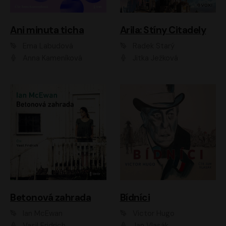
Ani minuta ticha
Arila: Stíny Citadely
Ema Labudová
Radek Starý
Anna Kameníková
Jitka Ježková
Betonová zahrada
Bídníci
Ian McEwan
Victor Hugo
Vasil Fridrich
Jan Vlasák