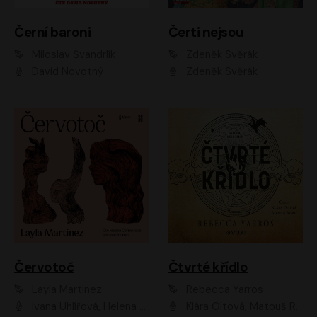
Černí baroni
Čerti nejsou
Miloslav Švandrlík
Zdeněk Svěrák
David Novotný
Zdeněk Svěrák
Červotoč
Čtvrté křídlo
Layla Martinez
Rebecca Yarros
Ivana Uhlířová, Helena Čermáková
Klára Oltová, Matouš Ruml