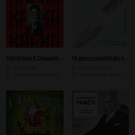
Od Ortelu k Doupěti – tucet Kafkových povídek
Orgány nepatří do nebe
Franz Kafka
Renata Kalenská
Jaroslav Plesl, Miloslav Mejzlík, David Novotný, Lukáš Hlavica, Jaromír Meduna, Václav Neužil, Otakar Brousek ml., Jan Holík, Václav Marhold
Ondřej Novák, Dana Černá, Martin Sláma, Petr Štěpán, Libor Hruška, Filip Jančík, Jakub Urbánek, Barbora Goldmannová, Karolína Zbořilová, Petra Šimberová, Richard Wágner, Klára Sochorová, Šárka Šildová, Zbyšek Horák, Anita Krausová