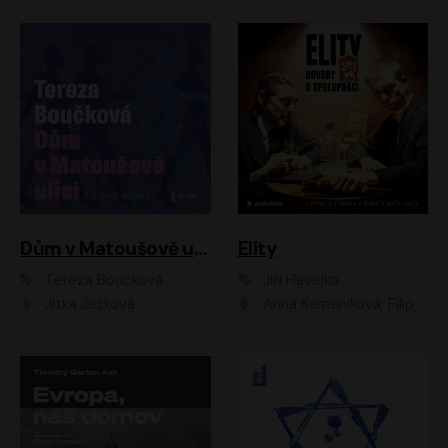
Dům v Matoušově ulici
Elity
Tereza Boučková
Jiří Havelka
Jitka Ježková
Anna Kameníková, Filip Březina, Jiří Lábus, Jiří Vyorálek, Klára Melíšková, Miloslav König, Miroslav Hanuš, Pavla Tomicová, Petr Lněnička, Richard Stanke, Taťjana Medveská, Václav Neužil, Vojtech Vondráček, Zdeněk Piškula