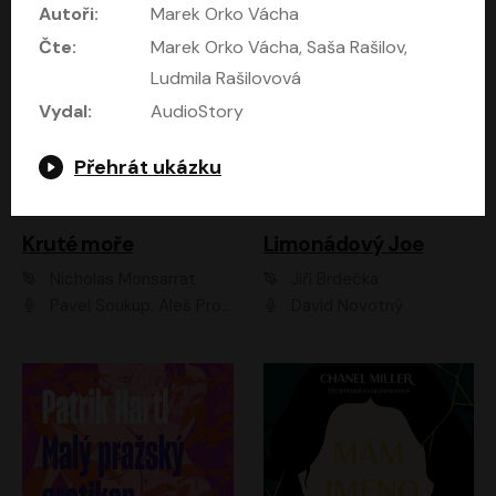
Autoři:
Marek Orko Vácha
Čte:
Marek Orko Vácha, Saša Rašilov,
Ludmila Rašilovová
Vydal:
AudioStory
Přehrát ukázku
Kruté moře
Limonádový Joe
Nicholas Monsarrat
Jiří Brdečka
Pavel Soukup, Aleš Procházka, David Novotný, Marek Holý, Martin Preiss, Jakub Saic, Petr Neskusil, David Matásek, Vasil Fridrich, Pavel Rímský, Zuzana Slavíková, Zbyšek Horák, Martin Zahálka, Luboš Ondráček, Amélie Vránová, Andrea Elsnerová, Anna Theimerová, Antonín Navrátil, Apolena Velsová, Bohdan Tůma, Filip Jančík, Filip Švarc, Jan Škvor, Jiří Köhler, Kateřina Peřinová, Kristýna Nebeská, Kristýna Skružná, Ladislav Cigánek, Libor Terš, Lucie Timíková, Martin Hruška, Martin Stránský, Michal Holán, Michal Jagelka, Milada Vaňkátová, Oldřich Hajlich, Pavel Dytrt, Petr Burian, Petr Gelnar, Radek Hoppe, Radek Škvor, Radovan Vaculík, Richard Fiala, Robert Hájek, Robin Pařík, Roman Hajlich, Roman Říčař, Svatopluk Schuller, Terezie Taberyová, Valentina Vránová, Vojtěch hájek, Zuzana Kajnarová Říčařová
David Novotný