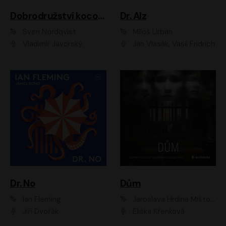
Dobrodružství kocoura Fiškuse a dědy Pettsona 1
Dr. Alz
Sven Nordqvist
Miloš Urban
Vladimír Javorský
Jan Vlasák, Vasil Fridrich
Dr. No
Dům
Ian Fleming
Jaroslava Hrdina Mištová
Jiří Dvořák
Eliška Křenková