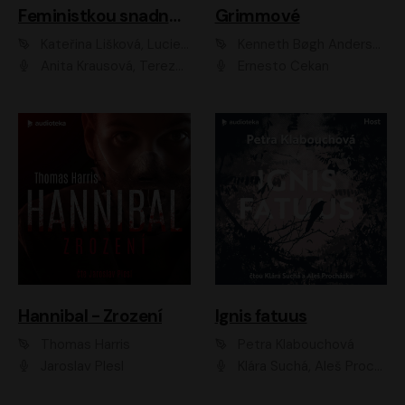
Feministkou snadno a rychle
Grimmové
Kateřina Lišková, Lucie Jarkovská
Kenneth Bøgh Andersen, Benni Bødker
Anita Krausová, Tereza Dočkalová
Ernesto Čekan
Hannibal - Zrození
Ignis fatuus
Thomas Harris
Petra Klabouchová
Jaroslav Plesl
Klára Suchá, Aleš Procházka