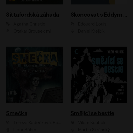
Sittafordská záhada
Skoncovat s Eddym B.
Agatha Christie
Édouard Louis
Otakar Brousek ml.
Daniel Krejčík
Smečka
Smějící se bestie
Tereza Kadečková, Petr Boček, Nelly Černohorská, Ondřej Kocáb, Ludmila Svozilová, Miroslav Pech, Karin Novotná, Jiří Sivok, Martin Štefko, Kateřina Malec Houfková, Tomáš Marton, Madla Pospíšilová Karasová, Michal Březina, Veronika Fiedlerová, Lukáš Vavrečka, Přemysl Krejčík, Mort Castle
Vilém Koubek
Libor Böhm
Martin Stránský