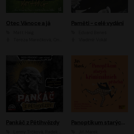
Otec Vánoce a já
Paměti - celé vydání
Matt Haig
Edvard Beneš
Tereza Marečková, Ondřej Endru Havlík
Vladimír Vokál
Pankáč z Pětihvězdy
Panoptikum starých kriminálních příběhů
Lenny Trčková, Radek Příhonský
Jiří Marek