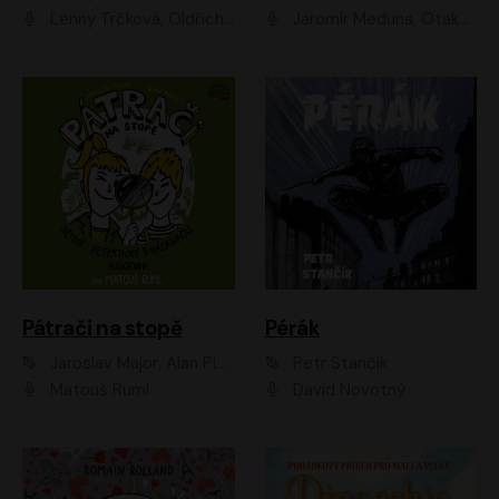
Lenny Trčková, Oldřich Kaiser
Jaromír Meduna, Otakar Brousek ml., Saša Rašilov
Pátrači na stopě
Pérák
Jaroslav Major, Alan Piskač
Petr Stančík
Matouš Ruml
David Novotný