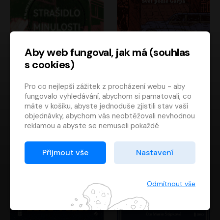
Aby web fungoval, jak má (souhlas
s cookies)
Strašidlo minulosti
Svět podle Garpa
Pro co nejlepší zážitek z procházení webu - aby
Jaroslav Velinský
John Irving
fungovalo vyhledávání, abychom si pamatovali, co
Libor Hruška
David Novotný
máte v košíku, abyste jednoduše zjistili stav vaší
objednávky, abychom vás neobtěžovali nevhodnou
reklamou a abyste se nemuseli pokaždé
přihlašovat.
Proto od vás potřebujeme souhlas se
Přijmout vše
Nastavení
zpracováním souborů cookies
, tj. malých souborů,
které se dočasně ukládají ve vašem prohlížeči.
Děkujeme, že nám ho dáte a pomůžete nám tak
Odmítnout vše
web zlepšovat.