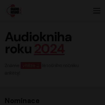
Hlavn
Men
Audiokniha roku
Audiokniha
roku
2024
Známe
vítěze
letošního ročníku
ankety!
Nominace