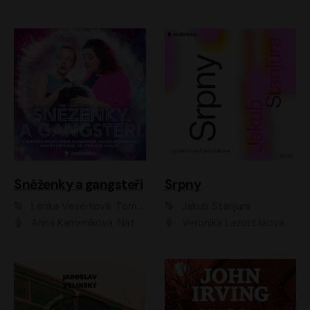
Sněženky a gangsteři
Srpny
Lenka Veverková, Tomáš Dianiška
Jakub Stanjura
Anna Kameníková, Nataša Bednářová, Tereza Hof, Taťjana Medvecká, Zuzana Slavíková, Šimon Krupa, Robert Mikluš, Jiří Vyorálek, Kryštof Hádek, Martin Hofmann, Martin Hruška
Veronika Lazorčáková