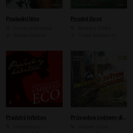
Poslední léto
Pozdní život
Dorota Ambrožová
Bernhard Schlink
Anežka Šťastná
Otakar Brousek ml.
Pražský hřbitov
Průvodce světem dinosaurů aneb Nová cesta do pravěku
Umberto Eco
Vladimír Socha