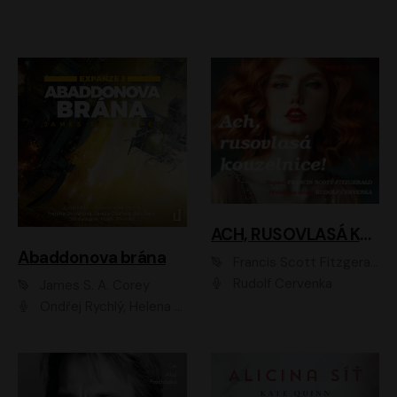
ACH, RUSOVLASÁ KOUZELNICE!
Abaddonova brána
Francis Scott Fitzgerald
Rudolf Červenka
James S. A. Corey
Ondřej Rychlý, Helena Dvořáková, Tereza Císařová, Jan Teplý, Jiří Vyorálek, Matěj Převrátil