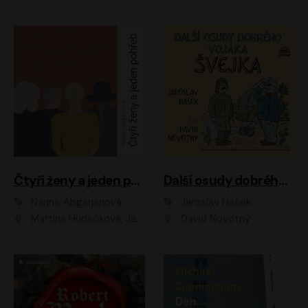
Čtyři ženy a jeden pohřeb
Další osudy dobrého vojáka Švejka
Narine Abgarjanová
Jaroslav Hašek
Martina Hudečková, Jaromír Meduna
David Novotný