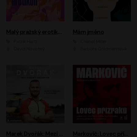
Malý pražský erotikon
Mám jméno
Patrik Hartl
Chanel Miller
David Novotný
Barbora Goldmannová
Marek Dvořák: Mezi nebem a pacientem
Markovič: Lovec přízraků