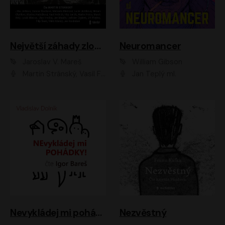
Největší záhady zločinu
Neuromancer
Jaroslav V. Mareš
William Gibson
Martin Stránský, Vasil Fridrich, Filip Jančík, Martin Preiss, Marek Holý, Lukáš Hlavica, Libor Hruška, Jan Maxián, Ladislav Cigánek, Jiří Ployhar, Filip Švarc, Vilém Udatný, Jan Vondráček, Jitka Ježková, Zuzana Slavíková, Michaela Klenková, Lucie Juřičková, Miriam Chytilová, Martina Hudečková
Jan Teplý ml.
Nevykládej mi pohádky
Nezvěstný