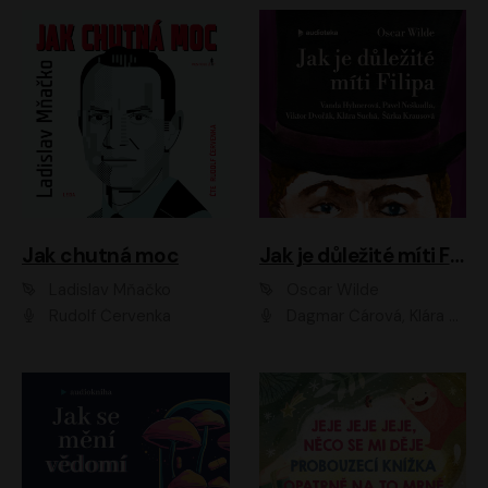
Jak chutná moc
Jak je důležité míti Filipa
Ladislav Mňačko
Oscar Wilde
Rudolf Červenka
Dagmar Čárová, Klára Suchá, Martin Hruška, Otakar Brousek ml., Pavel Neškudla, Radek Hoppe, Šárka Krausová, Vanda Hybnerová, Viktor Dvořák