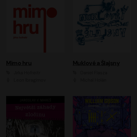
Muklové a Šlajsny
Mimo hru
Daniel Flasza
Jirka Hofreitr
Michal Holán
Leon Ibragimov