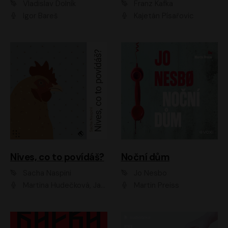
Vladislav Dolník
Franz Kafka
Igor Bareš
Kajetán Písařovic
Nives, co to povídáš?
Noční dům
Sacha Naspini
Jo Nesbo
Martina Hudečková, Jaromír Meduna, Zuzana Slavíková
Martin Preiss