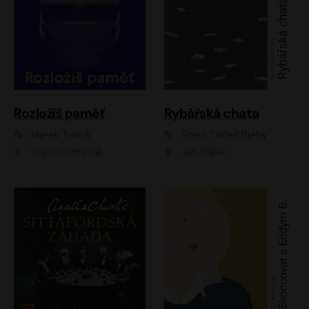
Rozložíš paměť
Rybářská chata
Marek Torčík
Stein Torleif Bjella
Vojtěch Hrabák
Jan Hájek