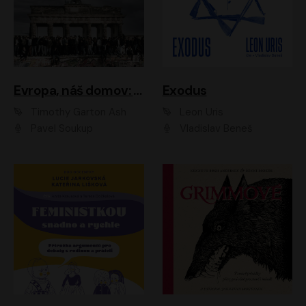
Evropa, náš domov: Od vylodění v Normandii po válku na Ukrajině
Exodus
Timothy Garton Ash
Leon Uris
Pavel Soukup
Vladislav Beneš