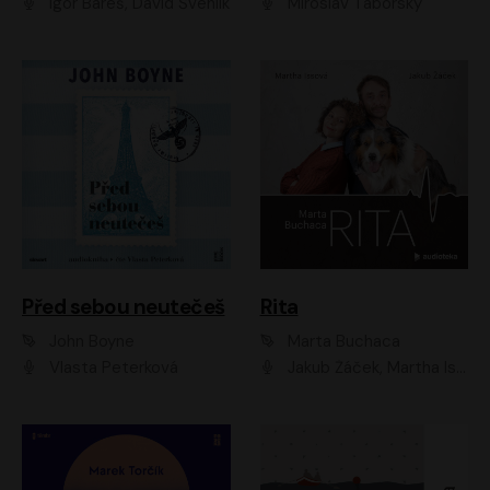
Igor Bareš, David Švehlík
Miroslav Táborský
Před sebou neutečeš
Rita
John Boyne
Marta Buchaca
Vlasta Peterková
Jakub Žáček, Martha Issová