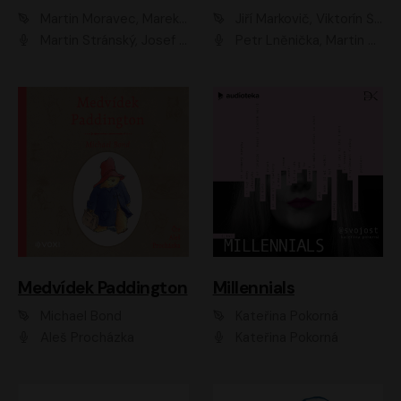
Martin Moravec, Marek Dvořák
Jiří Markovič, Viktorín Šulc
Martin Stránský, Josef Pejchal, Petra Bučková
Petr Lněnička, Martin Zahálka, Barbara Lukešová, Michal Zelenka
Medvídek Paddington
Millennials
Michael Bond
Kateřina Pokorná
Aleš Procházka
Kateřina Pokorná