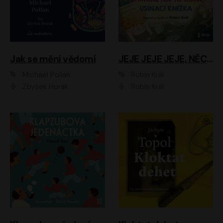
Jak se mění vědomí
JEJE JEJE JEJE, NĚCO SE MI DĚJE + PROBOUZECÍ KNÍŽKA + OPATRNĚ NA TO MRNĚ + USÍNACÍ KNÍŽKA
Michael Pollan
Robin Král
Zbyšek Horák
Robin Král