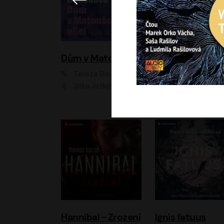
Dům v Matoušově ulici
Elity
Tereza Boučková
Jiří Havelka
Jitka Ježková
Anna Kameníková, Filip Březina, Jiří Lábus, Jiří Vyorálek, Klára Melíšková, Miloslav König, Miroslav Hanuš, Pavla Tomicová, Petr Lněnička, Richard Stanke, Taťjana Medveská, Václav Neužil, Vojtech Vond
Hannibal - Zrození
Ignis fatuus