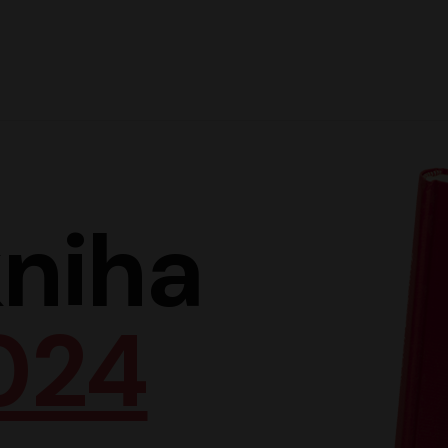
Hlav
niha
024