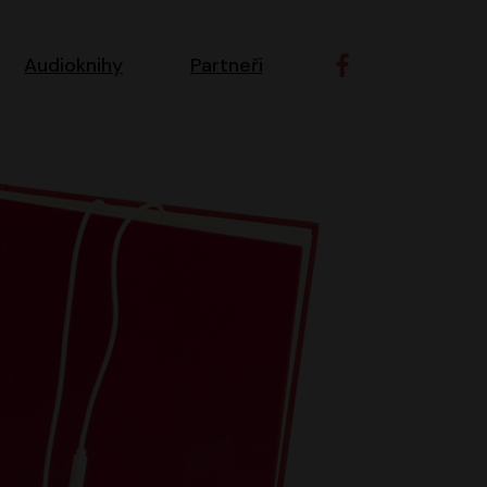
ní navigace
Audioknihy
Partneři