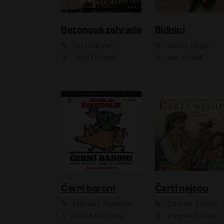
Betonová zahrada
Bídníci
Ian McEwan
Victor Hugo
Vasil Fridrich
Jan Vlasák
Černí baroni
Čerti nejsou
Miloslav Švandrlík
Zdeněk Svěrák
David Novotný
Zdeněk Svěrák