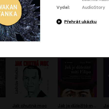
Vydal:
AudioStory
Přehrát ukázku
Evropa, náš domov: Od vylodění v Normandii po válku na Ukrajině
Exodus
Timothy Garton Ash
Leon Uris
ráček, Zdeněk Piškula
Pavel Soukup
Vladislav Beneš
Jak chutná moc
Jak je důležité míti Filipa