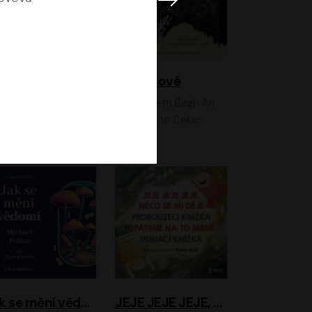
Feministkou snadno a rychle
Grimmové
Kateřina Lišková, Lucie Jarkovská
Kenneth Bøgh Andersen, Benni Bødker
Anita Krausová, Tereza Dočkalová
Ernesto Čekan
Jak se mění vědomí
JEJE JEJE JEJE, NĚCO SE MI DĚJE + PROBOUZECÍ KNÍŽKA + OPATRNĚ NA TO MRNĚ + USÍNACÍ KNÍŽKA