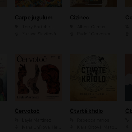
Carpe jugulum
Cizinec
Co
Terry Pratchett
Albert Camus
Zuzana Slavíková
Rudolf Červenka
Červotoč
Čtvrté křídlo
Layla Martinez
Rebecca Yarros
Ivana Uhlířová, Helena Čermáková
Klára Oltová, Matouš Ruml