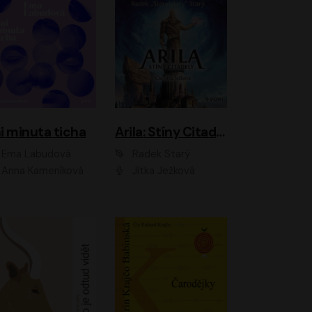
i minuta ticha
Arila: Stíny Citadely
Ema Labudová
Radek Starý
Anna Kameníková
Jitka Ježková