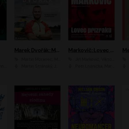
Marek Dvořák: Mezi nebem a pacientem
Markovič: Lovec přízraků
Martin Moravec, Marek Dvořák
Jiří Markovič, Viktorín Šulc
vá
Martin Stránský, Josef Pejchal, Petra Bučková
Petr Lněnička, Martin Zahálka, Barbara Lukešová, Michal Zelenka