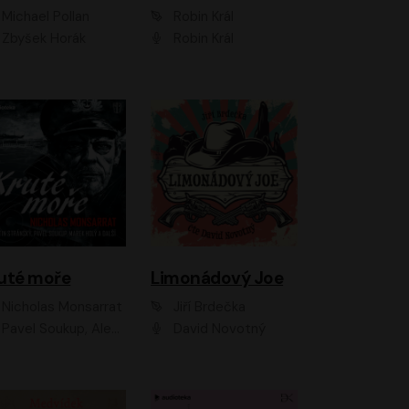
Michael Pollan
Robin Král
Zbyšek Horák
Robin Král
uté moře
Limonádový Joe
Nicholas Monsarrat
Jiří Brdečka
up, Aleš Procházka, David Novotný, Marek Holý, Martin Preiss, Jakub Saic, Petr Neskusil, David Matásek, Vasil Fridrich, Pavel Rímský, Zuzana Slavíková, Zbyšek Horák, Martin Zahálka, Luboš Ondráček, Amélie Vránová, Andrea Elsnerová, Anna Theimerová, Antonín Navrátil, Apolena Velsová, Bohdan Tůma, Filip Jančík, Filip Švarc, Jan Škvor, Jiří Köhler, Kateřina Peřinová, Kristýna Nebeská, Kristýna Skružná, Ladislav Cigánek, Libor Terš, Lucie Timíková, Martin Hruška, Martin Stránský, Michal Holán, Michal Jagelka, Milada Vaňkátová, Oldřich Hajlich, Pavel Dytrt, Petr Burian, Petr Gelnar, Radek Hoppe, Radek Škvor, Radovan Vaculík, Richard Fiala, Robert Hájek, Robin Pařík, Roman Hajlich, Roman Říčař, Svatopluk Schuller, Terezie Taberyová, Valentina Vránová, Vojtěch hájek, Zuzana Kajnarová Říčařová
David Novotný