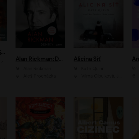
ACH, RUSOVLASÁ KOUZELNICE!
Alan Rickman: Deníky
Alicina Síť
An
ald
Alan Rickman
Kate Quinn
Aleš Procházka
Vilma Cibulková, Jitka Ježková