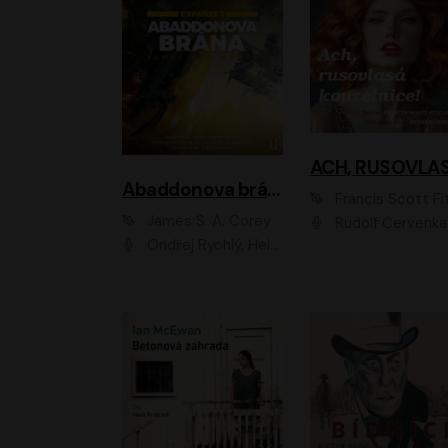
Abaddonova brána
Francis Scott Fitzger
James S. A. Corey
Rudolf Červenka
Ondřej Rychlý, Helena Dvořáková, Tereza Císařová, Jan Teplý, Jiří Vyorálek, Matěj Převrátil