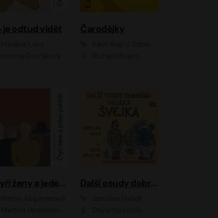
 je odtud vidět
Čarodějky
Mariana Leky
Karin Krajčo Babinská
Helena Dvořáková
Richard Krajčo
Čtyři ženy a jeden pohřeb
Další osudy dobrého vojáka Švejka
Narine Abgarjanová
Jaroslav Hašek
Martina Hudečková, Jaromír Meduna
David Novotný