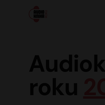
Audiokniha roku
Audiok
roku
2