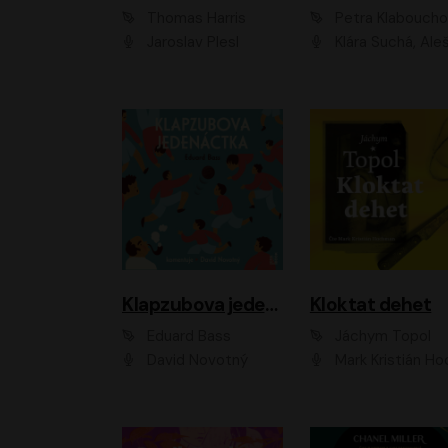
Thomas Harris
Petra Klabouch
Jaroslav Plesl
Klára Suchá, Aleš Procház
Klapzubova jedenáctka
Kloktat dehet
Eduard Bass
Jáchym Topol
David Novotný
Mark Kristián Hoch