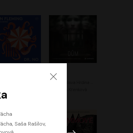
. No
Dům
Ian Fleming
Jaroslava Hrdina Mištová
Jiří Dvořák
Eliška Křenková
ka
Vácha
cha, Saša Rašilov,
lovová