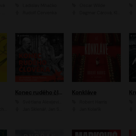
ová
Ladislav Mňačko
Oscar Wilde
ka
Rudolf Červenka
Dagmar Čárová, Klára Suchá, Martin Hruška, Otakar Brousek ml., Pavel Neškudla, Radek Hoppe, Šárka Krausová, Vanda Hybnerová, Viktor Dvořák
Konec rudého člověka
Konkláve
Kr
Světlana Alexijevičová, Daniel Majling
Robert Harris
man
Jan Sklenář, Jan Staněk, Jan Vondráček, Johanna Tesařová, Klára Sedláčková Ottová, Magdalena Zimová, Marie Poulová, Martin Matejka, Miroslav Zavičár, Pavel Neškudla, Samuel Toman, Šimon Kučera, Štěpánka Fingerhutová, Tomáš Turek
Jan Kolařík
Pavel Souk