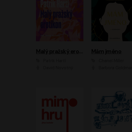
Malý pražský erotikon
Mám jméno
Patrik Hartl
Chanel Miller
David Novotný
Barbora Goldmanno