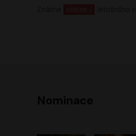
Známe
vítěze
letošního r
Nominace