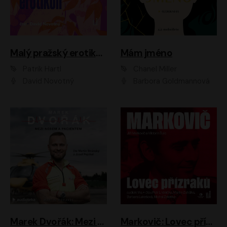
Malý pražský erotikon
Mám jméno
Patrik Hartl
Chanel Miller
David Novotný
Barbora Goldmannová
Marek Dvořák: Mezi nebem a pacientem
Markovič: Lovec přízraků