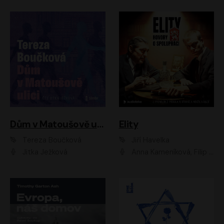
Dům v Matoušově ulici
Elity
Tereza Boučková
Jiří Havelka
Jitka Ježková
Anna Kameníková, Filip Březina, Jiří Lábus, Jiří Vyorálek, Klára Melíšková, Miloslav König, Miroslav Hanuš, Pavla Tomicová, Petr Lněnička, Richard Stanke, Taťjana Medveská, Václav Neužil, Vojtech Vondráček, Zdeněk Piškula