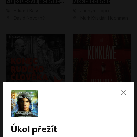
Klapzubova jedenáctka
Kloktat dehet
Eduard Bass
Jáchym Topol
David Novotný
Mark Kristián Hochman
Konec rudého člověka
Konkláve
Světlana Alexijevičová, Daniel Majling
Robert Harris
Jan Sklenář, Jan Staněk, Jan Vondráček, Johanna Tesařová, Klára Sedláčková Ottová, Magdalena Zimová, Marie Poulová, Martin Matejka, Miroslav Zavičár, Pavel Neškudla, Samuel Toman, Šimon Kučera, Štěpánka Fingerhutová, Tomáš Turek
Jan Kolařík
Úkol přežít