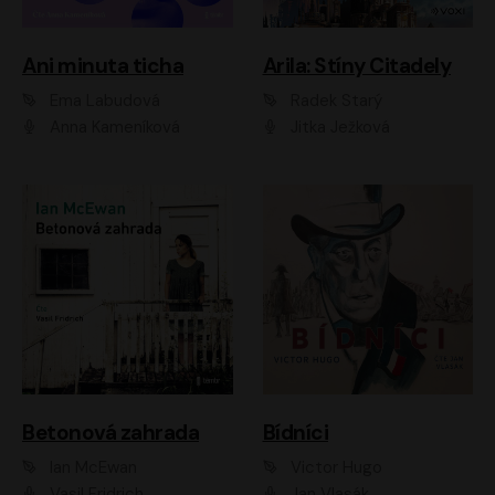
Ani minuta ticha
Arila: Stíny Citadely
Ema Labudová
Radek Starý
Anna Kameníková
Jitka Ježková
Betonová zahrada
Bídníci
Ian McEwan
Victor Hugo
Vasil Fridrich
Jan Vlasák