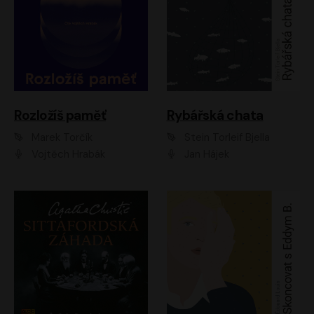
Rozložíš paměť
Rybářská chata
Marek Torčík
Stein Torleif Bjella
Vojtěch Hrabák
Jan Hájek