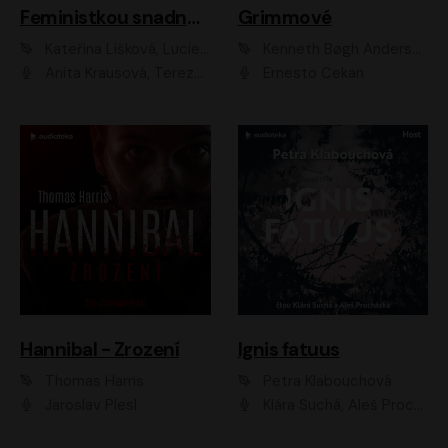
Feministkou snadno a rychle
Grimmové
Kateřina Lišková, Lucie Jarkovská
Kenneth Bøgh Andersen, Benni Bødker
Anita Krausová, Tereza Dočkalová
Ernesto Čekan
Hannibal - Zrození
Ignis fatuus
Thomas Harris
Petra Klabouchová
Jaroslav Plesl
Klára Suchá, Aleš Procházka