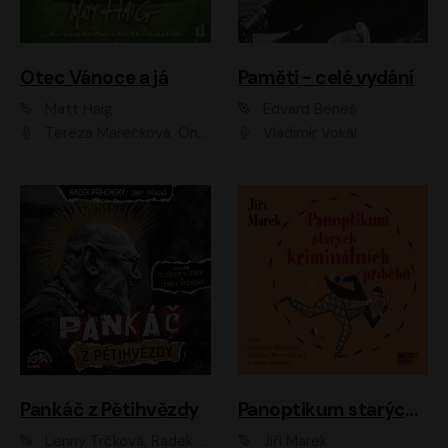
Otec Vánoce a já
Paměti - celé vydání
Matt Haig
Edvard Beneš
Tereza Marečková, Ondřej Endru Havlík
Vladimír Vokál
Pankáč z Pětihvězdy
Panoptikum starých kriminálních příběhů
Lenny Trčková, Radek Příhonský
Jiří Marek