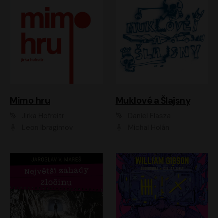
Muklové a Šlajsny
Mimo hru
Daniel Flasza
Jirka Hofreitr
Michal Holán
Leon Ibragimov