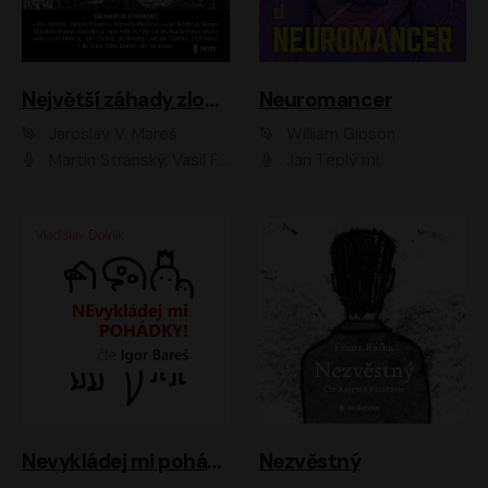
Největší záhady zločinu
Neuromancer
Jaroslav V. Mareš
William Gibson
Martin Stránský, Vasil Fridrich, Filip Jančík, Martin Preiss, Marek Holý, Lukáš Hlavica, Libor Hruška, Jan Maxián, Ladislav Cigánek, Jiří Ployhar, Filip Švarc, Vilém Udatný, Jan Vondráček, Jitka Ježková, Zuzana Slavíková, Michaela Klenková, Lucie Juřičková, Miriam Chytilová, Martina Hudečková
Jan Teplý ml.
Nevykládej mi pohádky
Nezvěstný