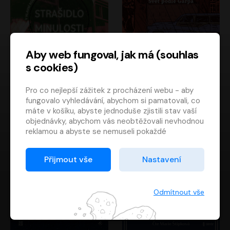
Aby web fungoval, jak má (souhlas
s cookies)
Strašidlo minulosti
Svět podle Garpa
Pro co nejlepší zážitek z procházení webu - aby
Jaroslav Velinský
John Irving
fungovalo vyhledávání, abychom si pamatovali, co
Libor Hruška
David Novotný
máte v košíku, abyste jednoduše zjistili stav vaší
objednávky, abychom vás neobtěžovali nevhodnou
reklamou a abyste se nemuseli pokaždé
přihlašovat.
Proto od vás potřebujeme souhlas se
Přijmout vše
Nastavení
zpracováním souborů cookies
, tj. malých souborů,
které se dočasně ukládají ve vašem prohlížeči.
Děkujeme, že nám ho dáte a pomůžete nám tak
Odmítnout vše
web zlepšovat.