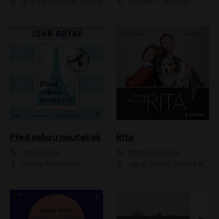
Igor Bareš, David Švehlík
Miroslav Táborský
Před sebou neutečeš
Rita
John Boyne
Marta Buchaca
Vlasta Peterková
Jakub Žáček, Martha Issová