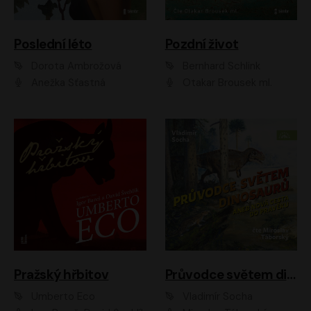
Poslední léto
Pozdní život
Dorota Ambrožová
Bernhard Schlink
Anežka Šťastná
Otakar Brousek ml.
Pražský hřbitov
Průvodce světem dinosaurů aneb Nová cesta do pravěku
Umberto Eco
Vladimír Socha