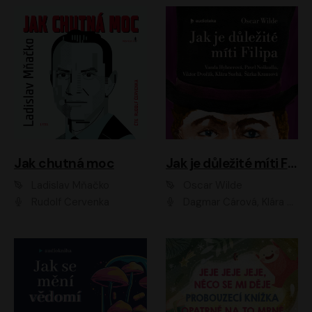
Jak chutná moc
Jak je důležité míti Filipa
Ladislav Mňačko
Oscar Wilde
Rudolf Červenka
Dagmar Čárová, Klára Suchá, Martin Hruška, Otakar Brousek ml., Pavel Neškudla, Radek Hoppe, Šárka Krausová, Vanda Hybnerová, Viktor Dvořák