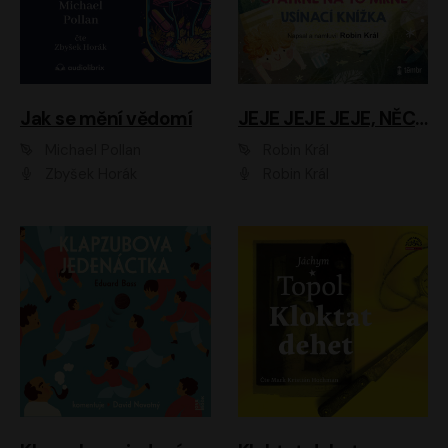
Jak se mění vědomí
JEJE JEJE JEJE, NĚCO SE MI DĚJE + PROBOUZECÍ KNÍŽKA + OPATRNĚ NA TO MRNĚ + USÍNACÍ KNÍŽKA
Michael Pollan
Robin Král
Zbyšek Horák
Robin Král