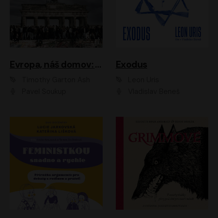
Evropa, náš domov: Od vylodění v Normandii po válku na Ukrajině
Exodus
Timothy Garton Ash
Leon Uris
Pavel Soukup
Vladislav Beneš