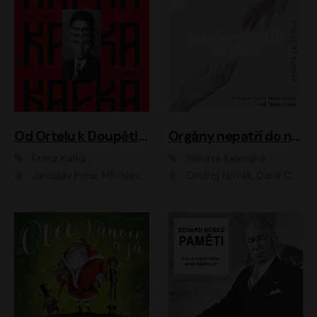
Od Ortelu k Doupěti – tucet Kafkových povídek
Orgány nepatří do nebe
Franz Kafka
Renata Kalenská
Jaroslav Plesl, Miloslav Mejzlík, David Novotný, Lukáš Hlavica, Jaromír Meduna, Václav Neužil, Otakar Brousek ml., Jan Holík, Václav Marhold
Ondřej Novák, Dana Černá, Martin Sláma, Petr Štěpán, Libor Hruška, Filip Jančík, Jakub Urbánek, Barbora Goldmannová, Karolína Zbořilová, Petra Šimberová, Richard Wágner, Klára Sochorová, Šárka Šildová, Zbyšek Horák, Anita Krausová