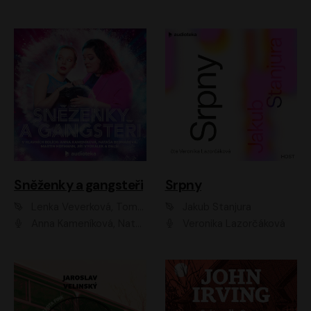
Sněženky a gangsteři
Srpny
Lenka Veverková, Tomáš Dianiška
Jakub Stanjura
Anna Kameníková, Nataša Bednářová, Tereza Hof, Taťjana Medvecká, Zuzana Slavíková, Šimon Krupa, Robert Mikluš, Jiří Vyorálek, Kryštof Hádek, Martin Hofmann, Martin Hruška
Veronika Lazorčáková