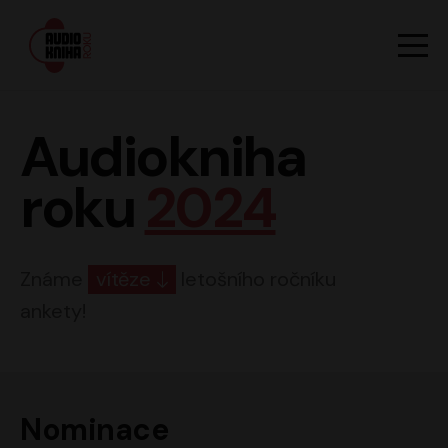
Hlavn
Men
Audiokniha roku
Audiokniha
roku
2024
Známe
vítěze
letošního ročníku
ankety!
Nominace