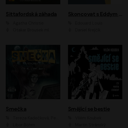
Sittafordská záhada
Skoncovat s Eddym B.
Agatha Christie
Édouard Louis
Otakar Brousek ml.
Daniel Krejčík
Smečka
Smějící se bestie
Tereza Kadečková, Petr Boček, Nelly Černohorská, Ondřej Kocáb, Ludmila Svozilová, Miroslav Pech, Karin Novotná, Jiří Sivok, Martin Štefko, Kateřina Malec Houfková, Tomáš Marton, Madla Pospíšilová Karasová, Michal Březina, Veronika Fiedlerová, Lukáš Vavrečka, Přemysl Krejčík, Mort Castle
Vilém Koubek
Libor Böhm
Martin Stránský