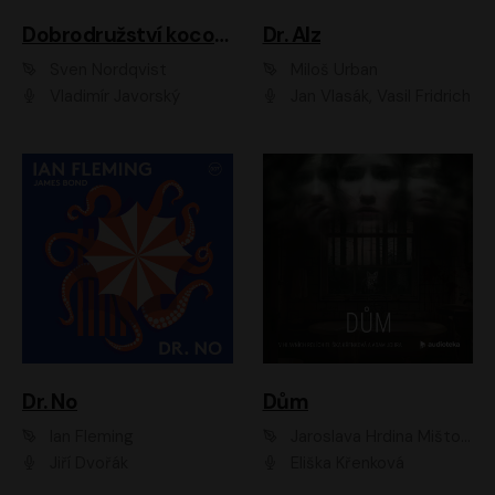
Dobrodružství kocoura Fiškuse a dědy Pettsona 1
Dr. Alz
Sven Nordqvist
Miloš Urban
Vladimír Javorský
Jan Vlasák, Vasil Fridrich
Dr. No
Dům
Ian Fleming
Jaroslava Hrdina Mištová
Jiří Dvořák
Eliška Křenková