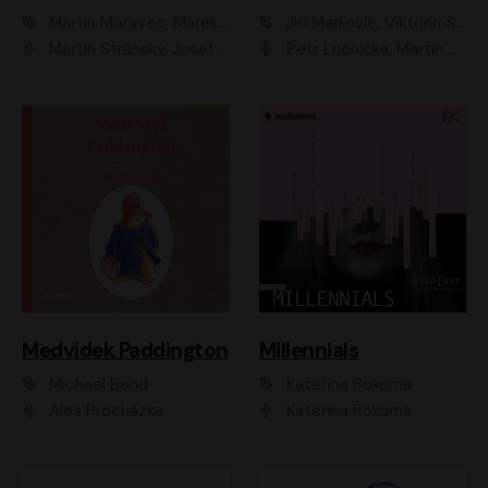
Martin Moravec, Marek Dvořák
Jiří Markovič, Viktorín Šulc
Martin Stránský, Josef Pejchal, Petra Bučková
Petr Lněnička, Martin Zahálka, Barbara Lukešová, Michal Zelenka
Medvídek Paddington
Millennials
Michael Bond
Kateřina Pokorná
Aleš Procházka
Kateřina Pokorná