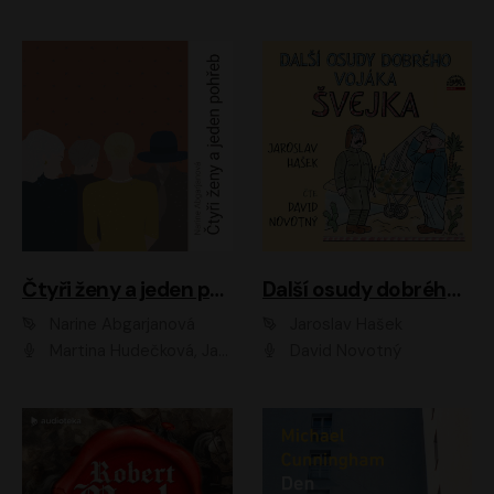
Čtyři ženy a jeden pohřeb
Další osudy dobrého vojáka Švejka
Narine Abgarjanová
Jaroslav Hašek
Martina Hudečková, Jaromír Meduna
David Novotný