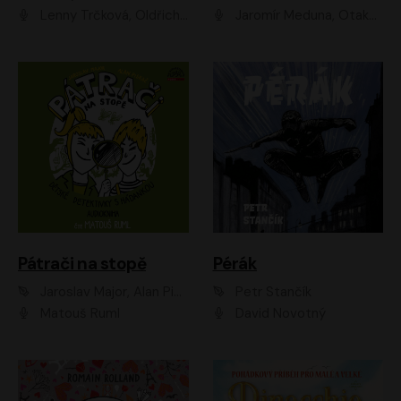
Lenny Trčková, Oldřich Kaiser
Jaromír Meduna, Otakar Brousek ml., Saša Rašilov
Pátrači na stopě
Pérák
Jaroslav Major, Alan Piskač
Petr Stančík
Matouš Ruml
David Novotný