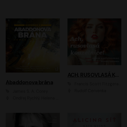
ACH, RUSOVLASÁ KOUZELNICE!
Abaddonova brána
Francis Scott Fitzgerald
Rudolf Červenka
James S. A. Corey
Ondřej Rychlý, Helena Dvořáková, Tereza Císařová, Jan Teplý, Jiří Vyorálek, Matěj Převrátil