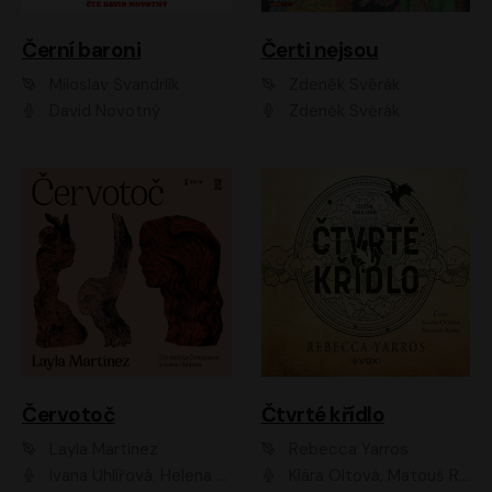
Černí baroni
Čerti nejsou
Miloslav Švandrlík
Zdeněk Svěrák
David Novotný
Zdeněk Svěrák
Červotoč
Čtvrté křídlo
Layla Martinez
Rebecca Yarros
Ivana Uhlířová, Helena Čermáková
Klára Oltová, Matouš Ruml