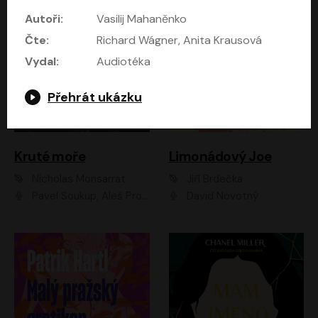
Autoři:
Vasilij Mahaněnko
Čte:
Richard Wágner, Anita Krausová
Vydal:
Audiotéka
Přehrát ukázku
Kruté moře
Limonádový Joe
Nicholas Monsarrat
Jiří Brdečka
Pavel Soukup, Aleš Procházka, David Novotný, Marek Holý, Martin Preiss, Jakub Saic, Petr Neskusil, David Matásek, Vasil Fridrich, Pavel Rímský, Zuzana Slavíková, Zbyšek Horák, Martin Zahálka, Luboš Ondráček, Amélie Vránová, Andrea Elsnerová, Anna Theimerová, Antonín Navrátil, Apolena Velsová, Bohdan Tůma, Filip Jančík, Filip Švarc, Jan Škvor, Jiří Köhler, Kateřina Peřinová, Kristýna Nebeská, Kristýna Skružná, Ladislav Cigánek, Libor Terš, Lucie Timíková, Martin Hruška, Martin Stránský, Michal Holán, Michal Jagelka, Milada Vaňkátová, Oldřich Hajlich, Pavel Dytrt, Petr Burian, Petr Gelnar, Radek Hoppe, Radek Škvor, Radovan Vaculík, Richard Fiala, Robert Hájek, Robin Pařík, Roman Hajlich, Roman Říčař, Svatopluk Schuller, Terezie Taberyová, Valentina Vránová, Vojtěch hájek, Zuzana Kajnarová Říčařová
David Novotný