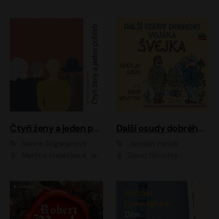
Čtyři ženy a jeden pohřeb
Další osudy dobrého vojáka Švejka
Narine Abgarjanová
Jaroslav Hašek
Martina Hudečková, Jaromír Meduna
David Novotný