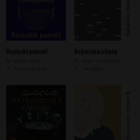
Rozložíš paměť
Rybářská chata
Marek Torčík
Stein Torleif Bjella
Vojtěch Hrabák
Jan Hájek