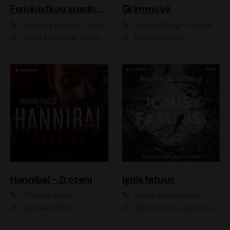
Feministkou snadno a rychle
Grimmové
Kateřina Lišková, Lucie Jarkovská
Kenneth Bøgh Andersen, Benni Bødker
Anita Krausová, Tereza Dočkalová
Ernesto Čekan
Hannibal - Zrození
Ignis fatuus
Thomas Harris
Petra Klabouchová
Jaroslav Plesl
Klára Suchá, Aleš Procházka