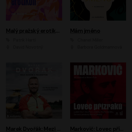
Malý pražský erotikon
Mám jméno
Patrik Hartl
Chanel Miller
David Novotný
Barbora Goldmannová
Marek Dvořák: Mezi nebem a pacientem
Markovič: Lovec přízraků