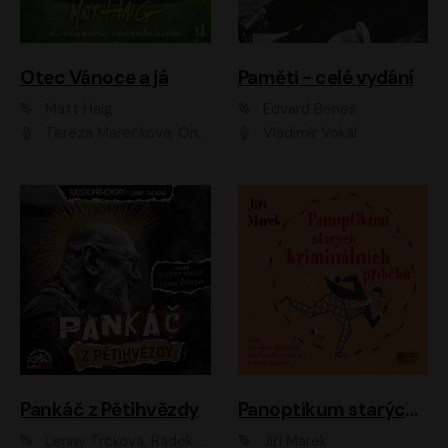
Otec Vánoce a já
Paměti - celé vydání
Matt Haig
Edvard Beneš
Tereza Marečková, Ondřej Endru Havlík
Vladimír Vokál
Pankáč z Pětihvězdy
Panoptikum starých kriminálních příběhů
Lenny Trčková, Radek Příhonský
Jiří Marek