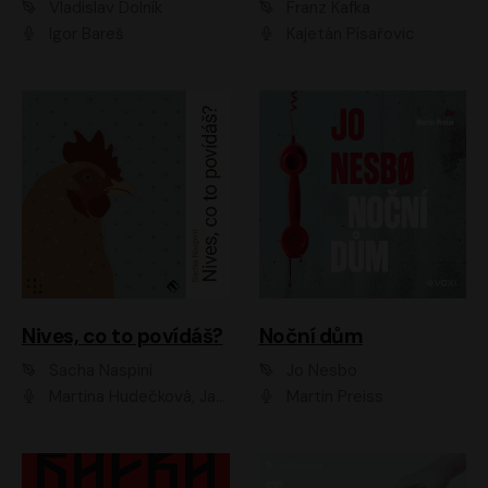
Vladislav Dolník
Franz Kafka
Igor Bareš
Kajetán Písařovic
Nives, co to povídáš?
Noční dům
Sacha Naspini
Jo Nesbo
Martina Hudečková, Jaromír Meduna, Zuzana Slavíková
Martin Preiss