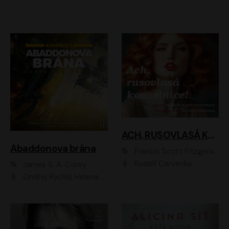
ACH, RUSOVLASÁ KOUZELNICE!
Abaddonova brána
Francis Scott Fitzgerald
Rudolf Červenka
James S. A. Corey
Ondřej Rychlý, Helena Dvořáková, Tereza Císařová, Jan Teplý, Jiří Vyorálek, Matěj Převrátil