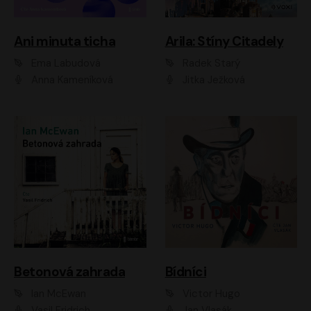
Ani minuta ticha
Arila: Stíny Citadely
Ema Labudová
Radek Starý
Anna Kameníková
Jitka Ježková
Betonová zahrada
Bídníci
Ian McEwan
Victor Hugo
Vasil Fridrich
Jan Vlasák