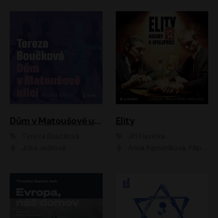
Dům v Matoušově ulici
Elity
Tereza Boučková
Jiří Havelka
Jitka Ježková
Anna Kameníková, Filip Březina, Jiří Lábus, Jiří Vyorálek, Klára Melíšková, Miloslav König, Miroslav Hanuš, Pavla Tomicová, Petr Lněnička, Richard Stanke, Taťjana Medveská, Václav Neužil, Vojtech Vondráček, Zdeněk Piškula