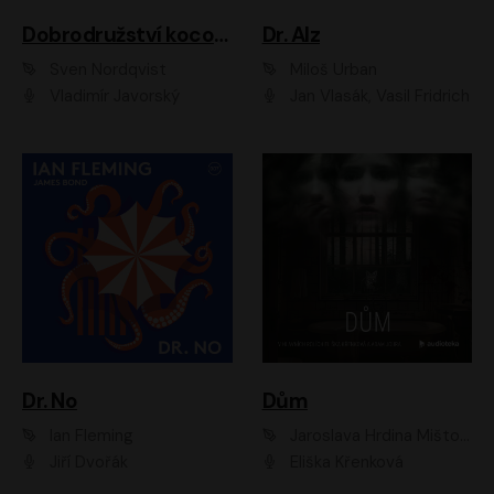
Dobrodružství kocoura Fiškuse a dědy Pettsona 1
Dr. Alz
Sven Nordqvist
Miloš Urban
Vladimír Javorský
Jan Vlasák, Vasil Fridrich
Dr. No
Dům
Ian Fleming
Jaroslava Hrdina Mištová
Jiří Dvořák
Eliška Křenková