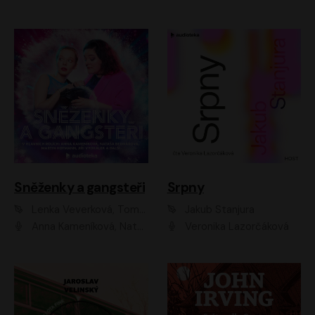
Sněženky a gangsteři
Srpny
Lenka Veverková, Tomáš Dianiška
Jakub Stanjura
Anna Kameníková, Nataša Bednářová, Tereza Hof, Taťjana Medvecká, Zuzana Slavíková, Šimon Krupa, Robert Mikluš, Jiří Vyorálek, Kryštof Hádek, Martin Hofmann, Martin Hruška
Veronika Lazorčáková