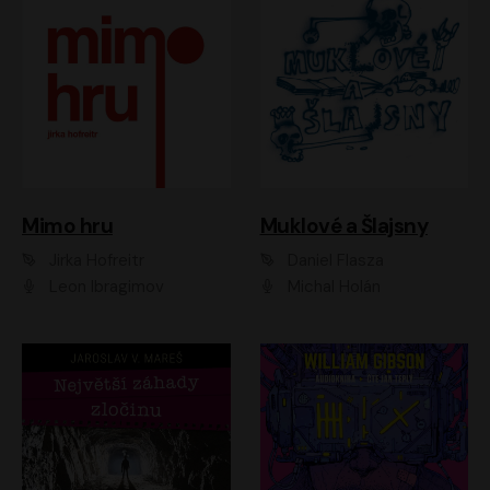
Muklové a Šlajsny
Mimo hru
Daniel Flasza
Jirka Hofreitr
Michal Holán
Leon Ibragimov