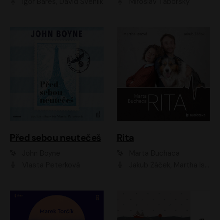
Igor Bareš, David Švehlík
Miroslav Táborský
Před sebou neutečeš
Rita
John Boyne
Marta Buchaca
Vlasta Peterková
Jakub Žáček, Martha Issová