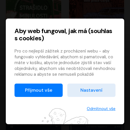
Aby web fungoval, jak má (souhlas
s cookies)
Strašidlo minulosti
Svět podle Garpa
Pro co nejlepší zážitek z procházení webu - aby
Jaroslav Velinský
John Irving
fungovalo vyhledávání, abychom si pamatovali, co
Libor Hruška
David Novotný
máte v košíku, abyste jednoduše zjistili stav vaší
objednávky, abychom vás neobtěžovali nevhodnou
reklamou a abyste se nemuseli pokaždé
přihlašovat.
Proto od vás potřebujeme souhlas se
Přijmout vše
Nastavení
zpracováním souborů cookies
, tj. malých souborů,
které se dočasně ukládají ve vašem prohlížeči.
Děkujeme, že nám ho dáte a pomůžete nám tak
Odmítnout vše
web zlepšovat.