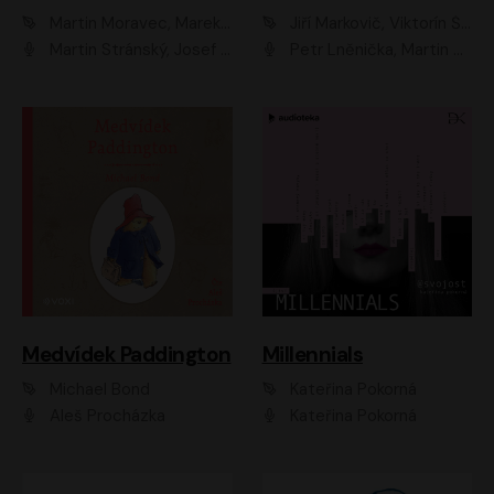
Martin Moravec, Marek Dvořák
Jiří Markovič, Viktorín Šulc
Martin Stránský, Josef Pejchal, Petra Bučková
Petr Lněnička, Martin Zahálka, Barbara Lukešová, Michal Zelenka
Medvídek Paddington
Millennials
Michael Bond
Kateřina Pokorná
Aleš Procházka
Kateřina Pokorná