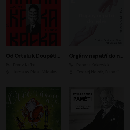
Od Ortelu k Doupěti – tucet Kafkových povídek
Orgány nepatří do nebe
Franz Kafka
Renata Kalenská
Jaroslav Plesl, Miloslav Mejzlík, David Novotný, Lukáš Hlavica, Jaromír Meduna, Václav Neužil, Otakar Brousek ml., Jan Holík, Václav Marhold
Ondřej Novák, Dana Černá, Martin Sláma, Petr Štěpán, Libor Hruška, Filip Jančík, Jakub Urbánek, Barbora Goldmannová, Karolína Zbořilová, Petra Šimberová, Richard Wágner, Klára Sochorová, Šárka Šildová, Zbyšek Horák, Anita Krausová