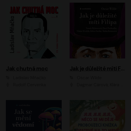
Jak chutná moc
Jak je důležité míti Filipa
Ladislav Mňačko
Oscar Wilde
Rudolf Červenka
Dagmar Čárová, Klára Suchá, Martin Hruška, Otakar Brousek ml., Pavel Neškudla, Radek Hoppe, Šárka Krausová, Vanda Hybnerová, Viktor Dvořák