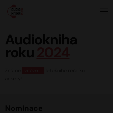
Hlavn
Men
Audiokniha roku
Audiokniha
roku
2024
Známe
vítěze
letošního ročníku
ankety!
Nominace