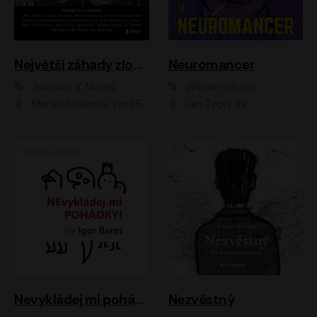
Největší záhady zločinu
Neuromancer
Jaroslav V. Mareš
William Gibson
Martin Stránský, Vasil Fridrich, Filip Jančík, Martin Preiss, Marek Holý, Lukáš Hlavica, Libor Hruška, Jan Maxián, Ladislav Cigánek, Jiří Ployhar, Filip Švarc, Vilém Udatný, Jan Vondráček, Jitka Ježková, Zuzana Slavíková, Michaela Klenková, Lucie Juřičková, Miriam Chytilová, Martina Hudečková
Jan Teplý ml.
Nevykládej mi pohádky
Nezvěstný