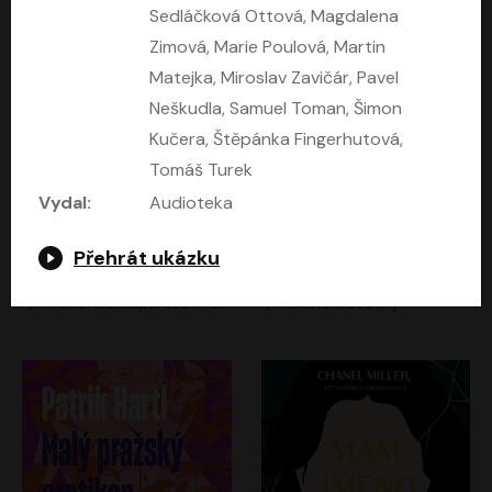
Sedláčková Ottová, Magdalena
Zimová, Marie Poulová, Martin
Matejka, Miroslav Zavičár, Pavel
Neškudla, Samuel Toman, Šimon
Kučera, Štěpánka Fingerhutová,
Tomáš Turek
Vydal:
Audioteka
Kruté moře
Limonádový Joe
Přehrát ukázku
Nicholas Monsarrat
Jiří Brdečka
Pavel Soukup, Aleš Procházka, David Novotný, Marek Holý, Martin Preiss, Jakub Saic, Petr Neskusil, David Matásek, Vasil Fridrich, Pavel Rímský, Zuzana Slavíková, Zbyšek Horák, Martin Zahálka, Luboš Ondráček, Amélie Vránová, Andrea Elsnerová, Anna Theimerová, Antonín Navrátil, Apolena Velsová, Bohdan Tůma, Filip Jančík, Filip Švarc, Jan Škvor, Jiří Köhler, Kateřina Peřinová, Kristýna Nebeská, Kristýna Skružná, Ladislav Cigánek, Libor Terš, Lucie Timíková, Martin Hruška, Martin Stránský, Michal Holán, Michal Jagelka, Milada Vaňkátová, Oldřich Hajlich, Pavel Dytrt, Petr Burian, Petr Gelnar, Radek Hoppe, Radek Škvor, Radovan Vaculík, Richard Fiala, Robert Hájek, Robin Pařík, Roman Hajlich, Roman Říčař, Svatopluk Schuller, Terezie Taberyová, Valentina Vránová, Vojtěch hájek, Zuzana Kajnarová Říčařová
David Novotný