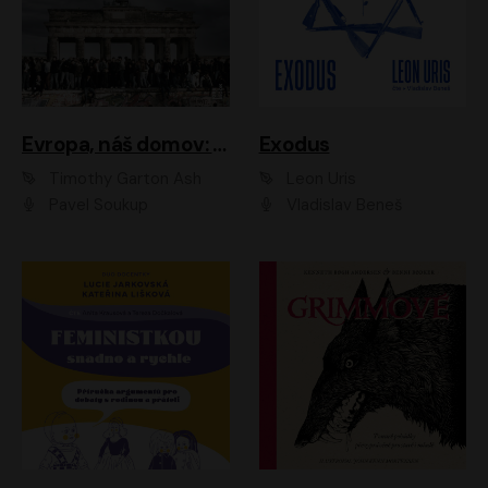
Evropa, náš domov: Od vylodění v Normandii po válku na Ukrajině
Exodus
Timothy Garton Ash
Leon Uris
Pavel Soukup
Vladislav Beneš