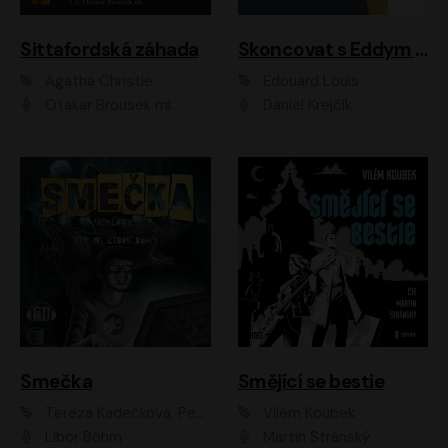
Sittafordská záhada
Skoncovat s Eddym B.
Agatha Christie
Édouard Louis
Otakar Brousek ml.
Daniel Krejčík
Smečka
Smějící se bestie
Tereza Kadečková, Petr Boček, Nelly Černohorská, Ondřej Kocáb, Ludmila Svozilová, Miroslav Pech, Karin Novotná, Jiří Sivok, Martin Štefko, Kateřina Malec Houfková, Tomáš Marton, Madla Pospíšilová Karasová, Michal Březina, Veronika Fiedlerová, Lukáš Vavrečka, Přemysl Krejčík, Mort Castle
Vilém Koubek
Libor Böhm
Martin Stránský