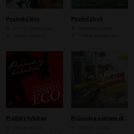
Poslední léto
Pozdní život
Dorota Ambrožová
Bernhard Schlink
Anežka Šťastná
Otakar Brousek ml.
Pražský hřbitov
Průvodce světem dinosaurů aneb Nová cesta do pravěku
Umberto Eco
Vladimír Socha