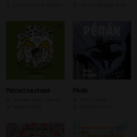
Lenny Trčková, Oldřich Kaiser
Jaromír Meduna, Otakar Brousek ml., Saša Rašilov
Pátrači na stopě
Pérák
Jaroslav Major, Alan Piskač
Petr Stančík
Matouš Ruml
David Novotný