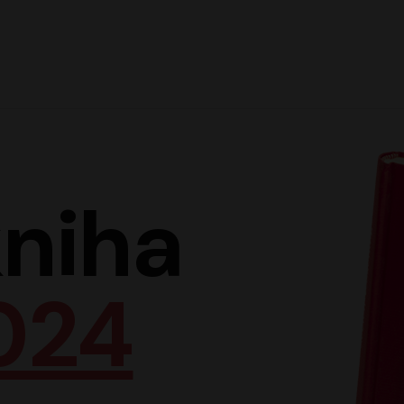
Hlav
niha
024