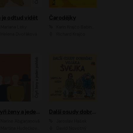
 je odtud vidět
Čarodějky
Mariana Leky
Karin Krajčo Babinská
Helena Dvořáková
Richard Krajčo
Čtyři ženy a jeden pohřeb
Další osudy dobrého vojáka Švejka
Narine Abgarjanová
Jaroslav Hašek
Martina Hudečková, Jaromír Meduna
David Novotný