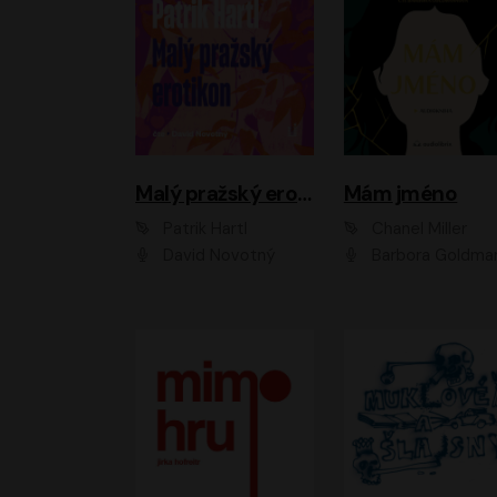
Malý pražský erotikon
Mám jméno
Patrik Hartl
Chanel Miller
David Novotný
Barbora Goldmanno