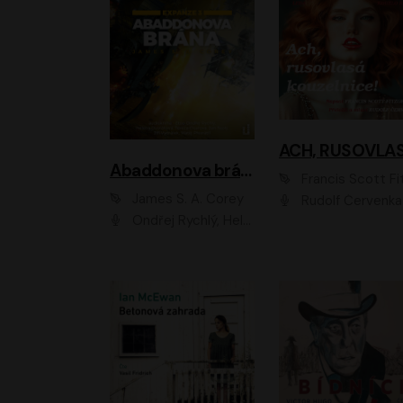
Abaddonova brána
Francis Scott Fitzger
James S. A. Corey
Rudolf Červenka
Ondřej Rychlý, Helena Dvořáková, Tereza Císařová, Jan Teplý, Jiří Vyorálek, Matěj Převrátil