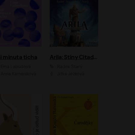
i minuta ticha
Arila: Stíny Citadely
Ema Labudová
Radek Starý
Anna Kameníková
Jitka Ježková