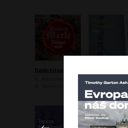
Dědictví otců
Den
Robert Merle
Michael Cunningha
Zbyšek Horák
Petr Stach