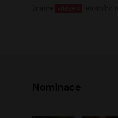
Známe
vítěze
letošního r
Nominace