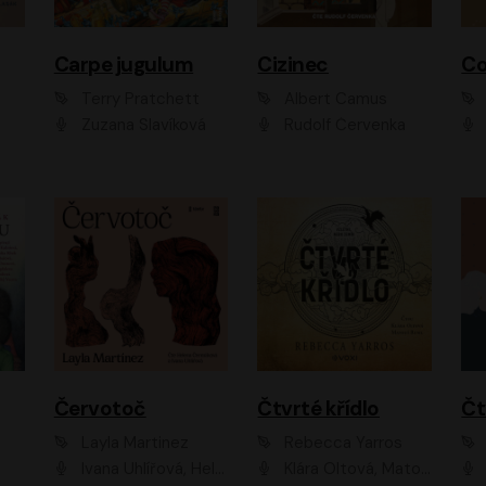
Carpe jugulum
Cizinec
Co
Terry Pratchett
Albert Camus
Zuzana Slavíková
Rudolf Červenka
Červotoč
Čtvrté křídlo
Layla Martinez
Rebecca Yarros
Ivana Uhlířová, Helena Čermáková
Klára Oltová, Matouš Ruml