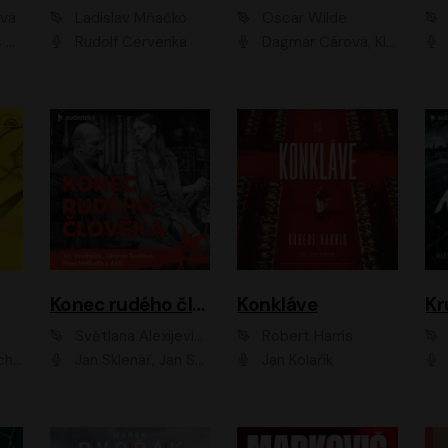
ová
Ladislav Mňačko
Oscar Wilde
ka
Rudolf Červenka
Dagmar Čárová, Klára Suchá, Martin Hruška, Otakar Brousek ml., Pavel Neškudla, Radek Hoppe, Šárka Krausová, Vanda Hybnerová, Viktor Dvořák
Konec rudého člověka
Konkláve
Kr
Světlana Alexijevičová, Daniel Majling
Robert Harris
man
Jan Sklenář, Jan Staněk, Jan Vondráček, Johanna Tesařová, Klára Sedláčková Ottová, Magdalena Zimová, Marie Poulová, Martin Matejka, Miroslav Zavičár, Pavel Neškudla, Samuel Toman, Šimon Kučera, Štěpánka Fingerhutová, Tomáš Turek
Jan Kolařík
Pavel Souk