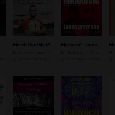
Marek Dvořák: Mezi nebem a pacientem
Markovič: Lovec přízraků
Martin Moravec, Marek Dvořák
Jiří Markovič, Viktorín Šulc
vá
Martin Stránský, Josef Pejchal, Petra Bučková
Petr Lněnička, Martin Zahálka, Barbara Lukešová, Michal Zelenka