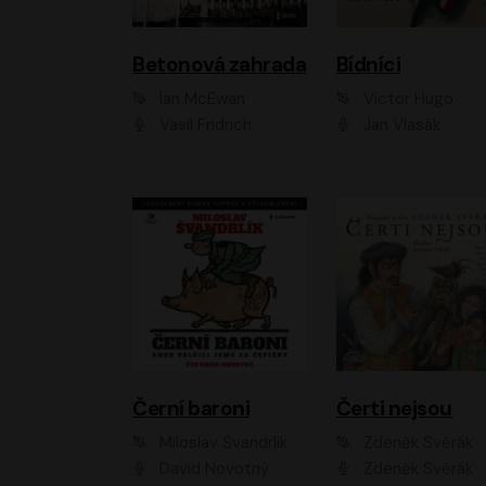
Betonová zahrada
Bídníci
Ian McEwan
Victor Hugo
Vasil Fridrich
Jan Vlasák
Černí baroni
Čerti nejsou
Miloslav Švandrlík
Zdeněk Svěrák
David Novotný
Zdeněk Svěrák