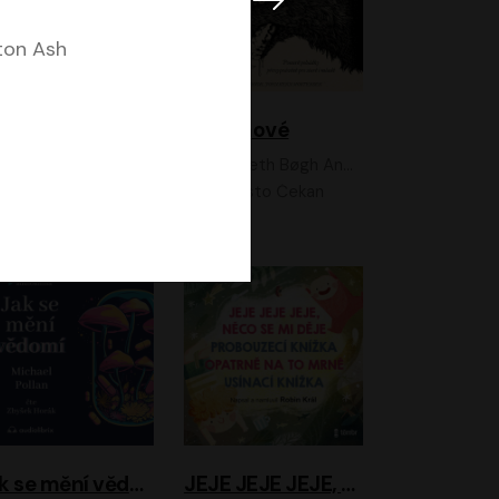
ton Ash
Feministkou snadno a rychle
Grimmové
Kateřina Lišková, Lucie Jarkovská
Kenneth Bøgh Andersen, Benni Bødker
Anita Krausová, Tereza Dočkalová
Ernesto Čekan
Jak se mění vědomí
JEJE JEJE JEJE, NĚCO SE MI DĚJE + PROBOUZECÍ KNÍŽKA + OPATRNĚ NA TO MRNĚ + USÍNACÍ KNÍŽKA