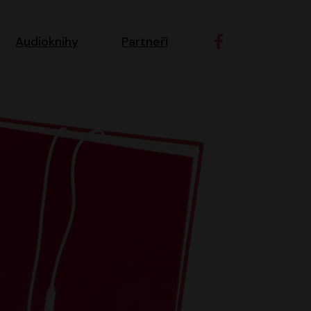
ní navigace
Audioknihy
Partneři