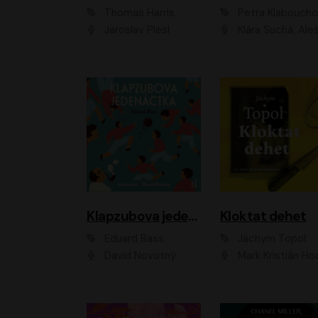
Thomas Harris
Petra Klabouch
Jaroslav Plesl
Klára Suchá, Aleš Procház
Klapzubova jedenáctka
Kloktat dehet
Eduard Bass
Jáchym Topol
David Novotný
Mark Kristián Hoch