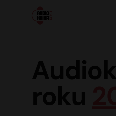
Audiokniha roku
Audiok
roku
2