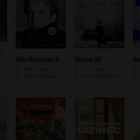
ACH, RUSOVLASÁ KOUZELNICE!
Alan Rickman: Deníky
Alicina Síť
An
ald
Alan Rickman
Kate Quinn
Aleš Procházka
Vilma Cibulková, Jitka Ježková