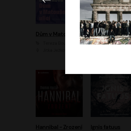
Dům v Matoušově ulici
Elity
Tereza Boučková
Jiří Havelka
Jitka Ježková
Anna Kameníková, Filip Březina, Jiří Lábus, Jiří Vyorálek, Klára Melíšková, Miloslav König, Miroslav Hanuš, Pavla Tomicová, Petr Lněnička, Richard Stanke, Taťjana Medveská, Václav Neužil, Vojtech Vond
Hannibal - Zrození
Ignis fatuus