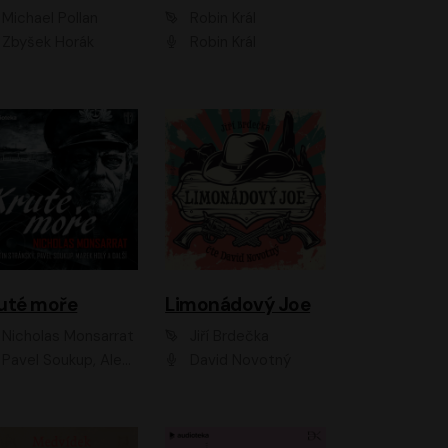
Michael Pollan
Robin Král
Zbyšek Horák
Robin Král
uté moře
Limonádový Joe
Nicholas Monsarrat
Jiří Brdečka
up, Aleš Procházka, David Novotný, Marek Holý, Martin Preiss, Jakub Saic, Petr Neskusil, David Matásek, Vasil Fridrich, Pavel Rímský, Zuzana Slavíková, Zbyšek Horák, Martin Zahálka, Luboš Ondráček, Amélie Vránová, Andrea Elsnerová, Anna Theimerová, Antonín Navrátil, Apolena Velsová, Bohdan Tůma, Filip Jančík, Filip Švarc, Jan Škvor, Jiří Köhler, Kateřina Peřinová, Kristýna Nebeská, Kristýna Skružná, Ladislav Cigánek, Libor Terš, Lucie Timíková, Martin Hruška, Martin Stránský, Michal Holán, Michal Jagelka, Milada Vaňkátová, Oldřich Hajlich, Pavel Dytrt, Petr Burian, Petr Gelnar, Radek Hoppe, Radek Škvor, Radovan Vaculík, Richard Fiala, Robert Hájek, Robin Pařík, Roman Hajlich, Roman Říčař, Svatopluk Schuller, Terezie Taberyová, Valentina Vránová, Vojtěch hájek, Zuzana Kajnarová Říčařová
David Novotný