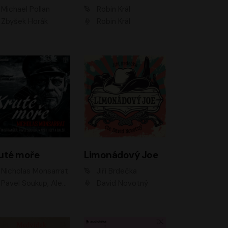
Michael Pollan
Robin Král
Zbyšek Horák
Robin Král
uté moře
Limonádový Joe
Nicholas Monsarrat
Jiří Brdečka
up, Aleš Procházka, David Novotný, Marek Holý, Martin Preiss, Jakub Saic, Petr Neskusil, David Matásek, Vasil Fridrich, Pavel Rímský, Zuzana Slavíková, Zbyšek Horák, Martin Zahálka, Luboš Ondráček, Amélie Vránová, Andrea Elsnerová, Anna Theimerová, Antonín Navrátil, Apolena Velsová, Bohdan Tůma, Filip Jančík, Filip Švarc, Jan Škvor, Jiří Köhler, Kateřina Peřinová, Kristýna Nebeská, Kristýna Skružná, Ladislav Cigánek, Libor Terš, Lucie Timíková, Martin Hruška, Martin Stránský, Michal Holán, Michal Jagelka, Milada Vaňkátová, Oldřich Hajlich, Pavel Dytrt, Petr Burian, Petr Gelnar, Radek Hoppe, Radek Škvor, Radovan Vaculík, Richard Fiala, Robert Hájek, Robin Pařík, Roman Hajlich, Roman Říčař, Svatopluk Schuller, Terezie Taberyová, Valentina Vránová, Vojtěch hájek, Zuzana Kajnarová Říčařová
David Novotný