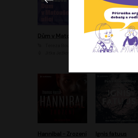
Dům v Matoušově ulici
Elity
Tereza Boučková
Jiří Havelka
Jitka Ježková
Anna Kameníková, Filip Březina, Jiří Lábus, Jiří Vyorálek, Klára Melíšková, Miloslav König, Miroslav Hanuš, Pavla Tomicová, Petr Lněnička, Richard Stanke, Taťjana Medveská, Václav Neužil, Vojtech Vond
Hannibal - Zrození
Ignis fatuus