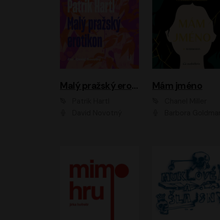
Malý pražský erotikon
Mám jméno
Patrik Hartl
Chanel Miller
David Novotný
Barbora Goldmanno