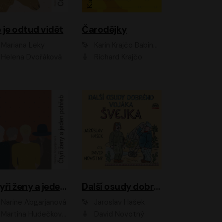
 je odtud vidět
Čarodějky
Mariana Leky
Karin Krajčo Babinská
Helena Dvořáková
Richard Krajčo
Čtyři ženy a jeden pohřeb
Další osudy dobrého vojáka Švejka
Narine Abgarjanová
Jaroslav Hašek
Martina Hudečková, Jaromír Meduna
David Novotný