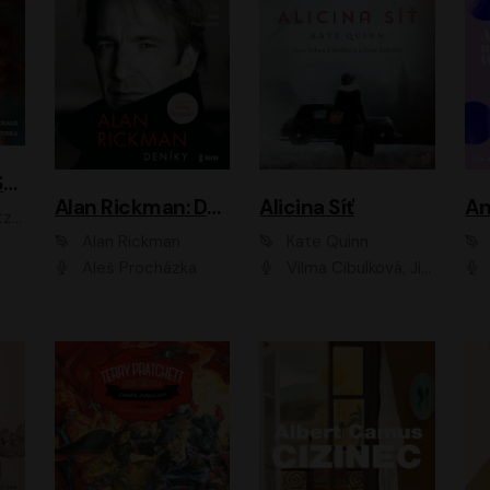
ACH, RUSOVLASÁ KOUZELNICE!
Alan Rickman: Deníky
Alicina Síť
An
ald
Alan Rickman
Kate Quinn
Aleš Procházka
Vilma Cibulková, Jitka Ježková