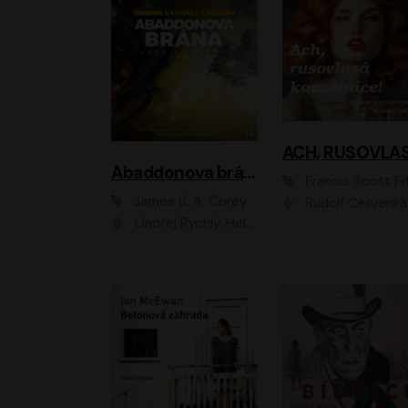
Abaddonova brána
Francis Scott Fitzger
James S. A. Corey
Rudolf Červenka
Ondřej Rychlý, Helena Dvořáková, Tereza Císařová, Jan Teplý, Jiří Vyorálek, Matěj Převrátil