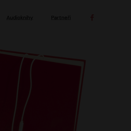
ní navigace
Audioknihy
Partneři