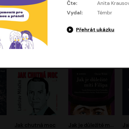
Čte:
Anita Krauso
Vydal:
Témbr
Přehrát ukázku
Evropa, náš domov: Od vylodění v Normandii po válku na Ukrajině
Exodus
Timothy Garton Ash
Leon Uris
ráček, Zdeněk Piškula
Pavel Soukup
Vladislav Beneš
Jak chutná moc
Jak je důležité míti Filipa