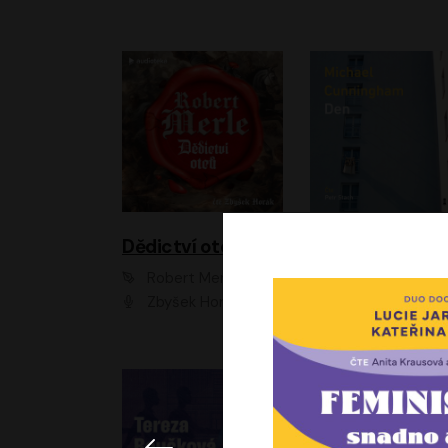
Dědictví otců
Den
Robert Merle
Michael Cunningha
Zbyšek Horák
Petr Stach