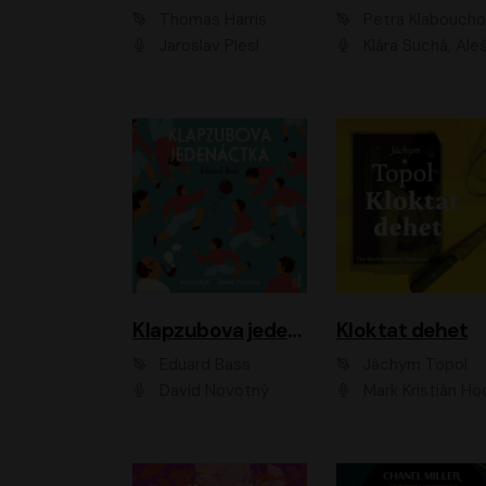
Thomas Harris
Petra Klabouch
Jaroslav Plesl
Klára Suchá, Aleš Procház
Klapzubova jedenáctka
Kloktat dehet
Eduard Bass
Jáchym Topol
David Novotný
Mark Kristián Hoch