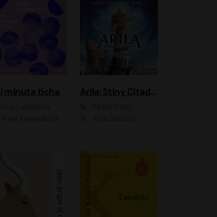
i minuta ticha
Arila: Stíny Citadely
Ema Labudová
Radek Starý
Anna Kameníková
Jitka Ježková