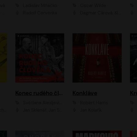
ová
Ladislav Mňačko
Oscar Wilde
ka
Rudolf Červenka
Dagmar Čárová, Klára Suchá, Martin Hruška, Otakar Brousek ml., Pavel Neškudla, Radek Hoppe, Šárka Krausová, Vanda Hybnerová, Viktor Dvořák
Konec rudého člověka
Konkláve
Kr
Světlana Alexijevičová, Daniel Majling
Robert Harris
man
Jan Sklenář, Jan Staněk, Jan Vondráček, Johanna Tesařová, Klára Sedláčková Ottová, Magdalena Zimová, Marie Poulová, Martin Matejka, Miroslav Zavičár, Pavel Neškudla, Samuel Toman, Šimon Kučera, Štěpánka Fingerhutová, Tomáš Turek
Jan Kolařík
Pavel Souk