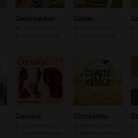
Carpe jugulum
Cizinec
Co
Terry Pratchett
Albert Camus
Zuzana Slavíková
Rudolf Červenka
Červotoč
Čtvrté křídlo
Layla Martinez
Rebecca Yarros
Ivana Uhlířová, Helena Čermáková
Klára Oltová, Matouš Ruml