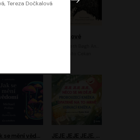
vá, Tereza Dočkalová
Feministkou snadno a rychle
Grimmové
Kateřina Lišková, Lucie Jarkovská
Kenneth Bøgh Andersen, Benni Bødker
Anita Krausová, Tereza Dočkalová
Ernesto Čekan
Jak se mění vědomí
JEJE JEJE JEJE, NĚCO SE MI DĚJE + PROBOUZECÍ KNÍŽKA + OPATRNĚ NA TO MRNĚ + USÍNACÍ KNÍŽKA