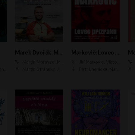
Marek Dvořák: Mezi nebem a pacientem
Markovič: Lovec přízraků
Martin Moravec, Marek Dvořák
Jiří Markovič, Viktorín Šulc
vá
Martin Stránský, Josef Pejchal, Petra Bučková
Petr Lněnička, Martin Zahálka, Barbara Lukešová, Michal Zelenka