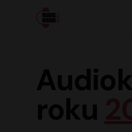
Audiokniha roku
Audiok
roku
2