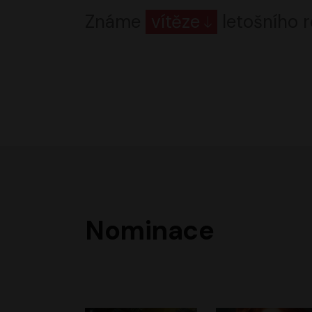
Známe
vítěze
letošního r
Nominace