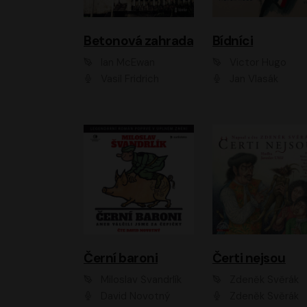
Betonová zahrada
Bídníci
Ian McEwan
Victor Hugo
Vasil Fridrich
Jan Vlasák
Černí baroni
Čerti nejsou
Miloslav Švandrlík
Zdeněk Svěrák
David Novotný
Zdeněk Svěrák