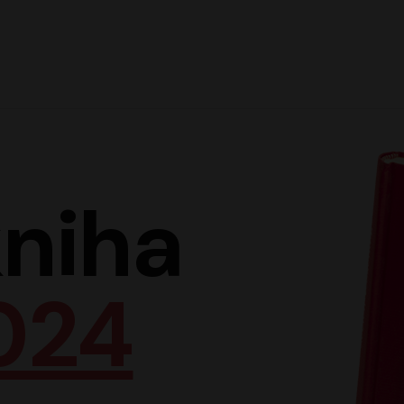
Hlav
niha
024