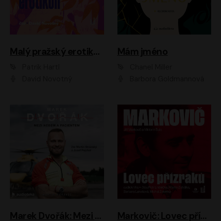
Malý pražský erotikon
Mám jméno
Patrik Hartl
Chanel Miller
David Novotný
Barbora Goldmannová
Marek Dvořák: Mezi nebem a pacientem
Markovič: Lovec přízraků