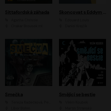
Sittafordská záhada
Skoncovat s Eddym B.
Agatha Christie
Édouard Louis
Otakar Brousek ml.
Daniel Krejčík
Smečka
Smějící se bestie
Tereza Kadečková, Petr Boček, Nelly Černohorská, Ondřej Kocáb, Ludmila Svozilová, Miroslav Pech, Karin Novotná, Jiří Sivok, Martin Štefko, Kateřina Malec Houfková, Tomáš Marton, Madla Pospíšilová Karasová, Michal Březina, Veronika Fiedlerová, Lukáš Vavrečka, Přemysl Krejčík, Mort Castle
Vilém Koubek
Libor Böhm
Martin Stránský