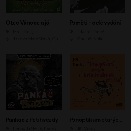
Otec Vánoce a já
Paměti - celé vydání
Matt Haig
Edvard Beneš
Tereza Marečková, Ondřej Endru Havlík
Vladimír Vokál
Pankáč z Pětihvězdy
Panoptikum starých kriminálních příběhů
Lenny Trčková, Radek Příhonský
Jiří Marek