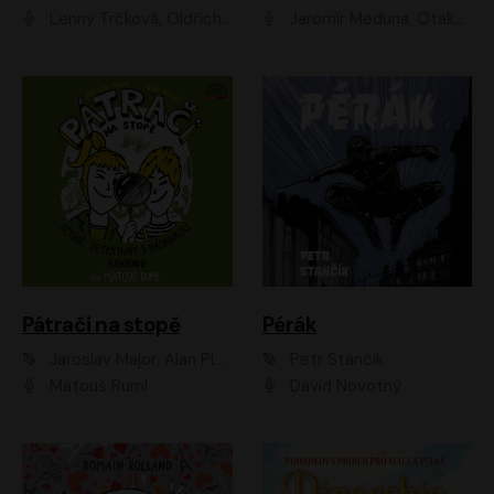
Lenny Trčková, Oldřich Kaiser
Jaromír Meduna, Otakar Brousek ml., Saša Rašilov
Pátrači na stopě
Pérák
Jaroslav Major, Alan Piskač
Petr Stančík
Matouš Ruml
David Novotný