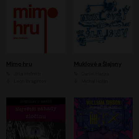
Muklové a Šlajsny
Mimo hru
Daniel Flasza
Jirka Hofreitr
Michal Holán
Leon Ibragimov