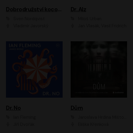
Dobrodružství kocoura Fiškuse a dědy Pettsona 1
Dr. Alz
Sven Nordqvist
Miloš Urban
Vladimír Javorský
Jan Vlasák, Vasil Fridrich
Dr. No
Dům
Ian Fleming
Jaroslava Hrdina Mištová
Jiří Dvořák
Eliška Křenková