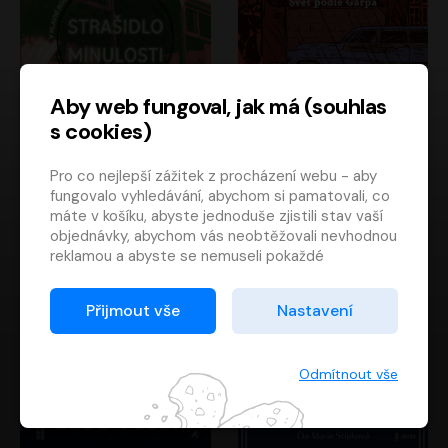
Aby web fungoval, jak má (souhlas
s cookies)
Strašidlo minulosti
Svět podle Garpa
Pro co nejlepší zážitek z procházení webu - aby
Jaroslav Velinský
John Irving
fungovalo vyhledávání, abychom si pamatovali, co
Libor Hruška
David Novotný
máte v košíku, abyste jednoduše zjistili stav vaší
objednávky, abychom vás neobtěžovali nevhodnou
reklamou a abyste se nemuseli pokaždé
přihlašovat.
Proto od vás potřebujeme souhlas se
Přijmout vše
Nastavení
zpracováním souborů cookies
, tj. malých souborů,
které se dočasně ukládají ve vašem prohlížeči.
Děkujeme, že nám ho dáte a pomůžete nám tak
Odmítnout vše
web zlepšovat.