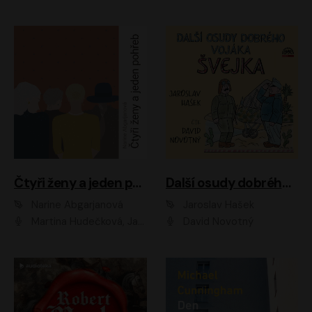
Čtyři ženy a jeden pohřeb
Další osudy dobrého vojáka Švejka
Narine Abgarjanová
Jaroslav Hašek
Martina Hudečková, Jaromír Meduna
David Novotný