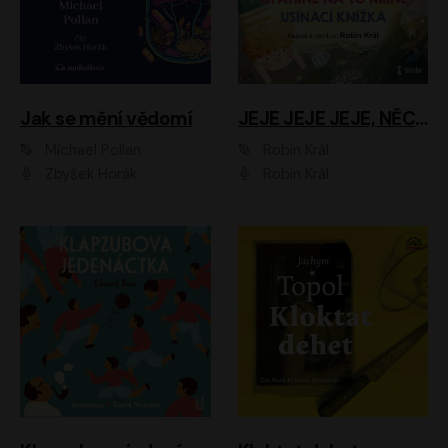
Jak se mění vědomí
JEJE JEJE JEJE, NĚCO SE MI DĚJE + PROBOUZECÍ KNÍŽKA + OPATRNĚ NA TO MRNĚ + USÍNACÍ KNÍŽKA
Michael Pollan
Robin Král
Zbyšek Horák
Robin Král