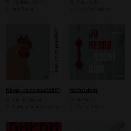
Vladislav Dolník
Franz Kafka
Igor Bareš
Kajetán Písařovic
Nives, co to povídáš?
Noční dům
Sacha Naspini
Jo Nesbo
Martina Hudečková, Jaromír Meduna, Zuzana Slavíková
Martin Preiss