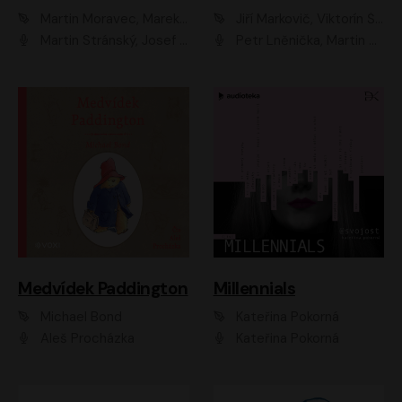
Martin Moravec, Marek Dvořák
Jiří Markovič, Viktorín Šulc
Martin Stránský, Josef Pejchal, Petra Bučková
Petr Lněnička, Martin Zahálka, Barbara Lukešová, Michal Zelenka
Medvídek Paddington
Millennials
Michael Bond
Kateřina Pokorná
Aleš Procházka
Kateřina Pokorná