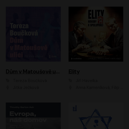
Dům v Matoušově ulici
Elity
Tereza Boučková
Jiří Havelka
Jitka Ježková
Anna Kameníková, Filip Březina, Jiří Lábus, Jiří Vyorálek, Klára Melíšková, Miloslav König, Miroslav Hanuš, Pavla Tomicová, Petr Lněnička, Richard Stanke, Taťjana Medveská, Václav Neužil, Vojtech Vondráček, Zdeněk Piškula