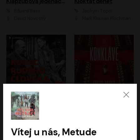
Klapzubova jedenáctka
Kloktat dehet
Eduard Bass
Jáchym Topol
David Novotný
Mark Kristián Hochman
Konec rudého člověka
Konkláve
Světlana Alexijevičová, Daniel Majling
Robert Harris
Jan Sklenář, Jan Staněk, Jan Vondráček, Johanna Tesařová, Klára Sedláčková Ottová, Magdalena Zimová, Marie Poulová, Martin Matejka, Miroslav Zavičár, Pavel Neškudla, Samuel Toman, Šimon Kučera, Štěpánka Fingerhutová, Tomáš Turek
Jan Kolařík
Vítej u nás, Metude