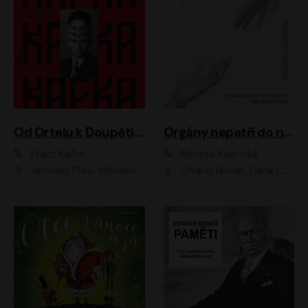
Od Ortelu k Doupěti – tucet Kafkových povídek
Orgány nepatří do nebe
Franz Kafka
Renata Kalenská
Jaroslav Plesl, Miloslav Mejzlík, David Novotný, Lukáš Hlavica, Jaromír Meduna, Václav Neužil, Otakar Brousek ml., Jan Holík, Václav Marhold
Ondřej Novák, Dana Černá, Martin Sláma, Petr Štěpán, Libor Hruška, Filip Jančík, Jakub Urbánek, Barbora Goldmannová, Karolína Zbořilová, Petra Šimberová, Richard Wágner, Klára Sochorová, Šárka Šildová, Zbyšek Horák, Anita Krausová