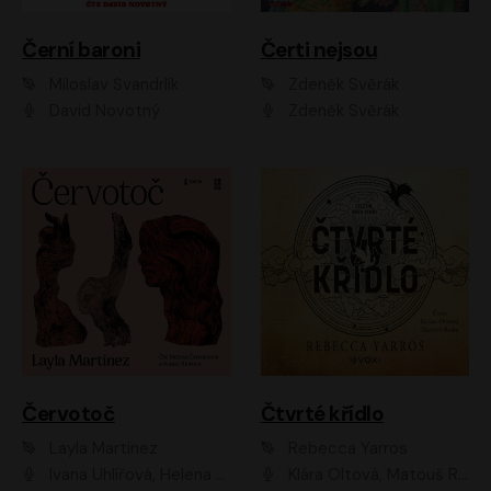
Černí baroni
Čerti nejsou
Miloslav Švandrlík
Zdeněk Svěrák
David Novotný
Zdeněk Svěrák
Červotoč
Čtvrté křídlo
Layla Martinez
Rebecca Yarros
Ivana Uhlířová, Helena Čermáková
Klára Oltová, Matouš Ruml