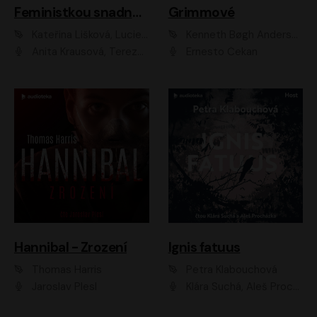
Feministkou snadno a rychle
Grimmové
Kateřina Lišková, Lucie Jarkovská
Kenneth Bøgh Andersen, Benni Bødker
Anita Krausová, Tereza Dočkalová
Ernesto Čekan
Hannibal - Zrození
Ignis fatuus
Thomas Harris
Petra Klabouchová
Jaroslav Plesl
Klára Suchá, Aleš Procházka