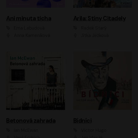
Ani minuta ticha
Arila: Stíny Citadely
Ema Labudová
Radek Starý
Anna Kameníková
Jitka Ježková
Betonová zahrada
Bídníci
Ian McEwan
Victor Hugo
Vasil Fridrich
Jan Vlasák