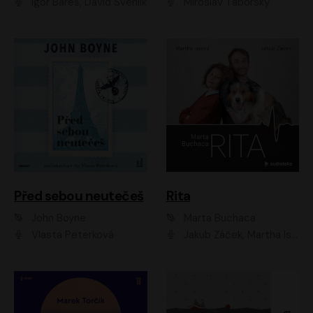
Igor Bareš, David Švehlík
Miroslav Táborský
Před sebou neutečeš
Rita
John Boyne
Marta Buchaca
Vlasta Peterková
Jakub Žáček, Martha Issová