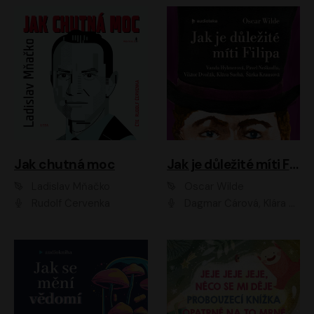
Jak chutná moc
Jak je důležité míti Filipa
Ladislav Mňačko
Oscar Wilde
Rudolf Červenka
Dagmar Čárová, Klára Suchá, Martin Hruška, Otakar Brousek ml., Pavel Neškudla, Radek Hoppe, Šárka Krausová, Vanda Hybnerová, Viktor Dvořák