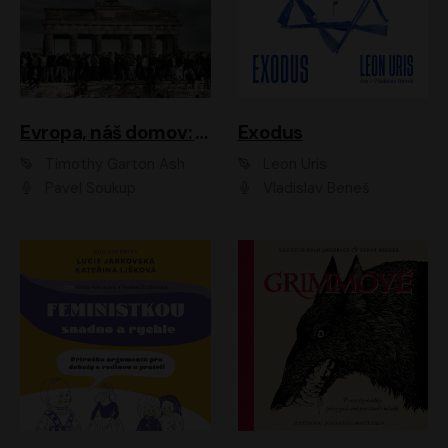
Evropa, náš domov: Od vylodění v Normandii po válku na Ukrajině
Exodus
Timothy Garton Ash
Leon Uris
Pavel Soukup
Vladislav Beneš