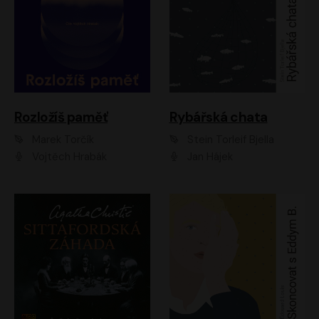
Rozložíš paměť
Rybářská chata
Marek Torčík
Stein Torleif Bjella
Vojtěch Hrabák
Jan Hájek