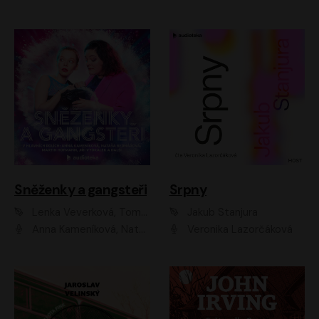
Sněženky a gangsteři
Srpny
Lenka Veverková, Tomáš Dianiška
Jakub Stanjura
Anna Kameníková, Nataša Bednářová, Tereza Hof, Taťjana Medvecká, Zuzana Slavíková, Šimon Krupa, Robert Mikluš, Jiří Vyorálek, Kryštof Hádek, Martin Hofmann, Martin Hruška
Veronika Lazorčáková