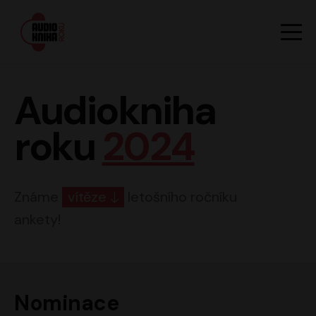
Hlavn
Men
Audiokniha roku
Audiokniha
roku
2024
Známe
vítěze
letošního ročníku
ankety!
Nominace