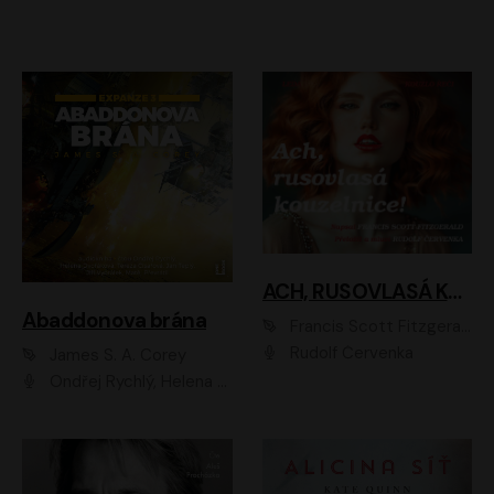
ACH, RUSOVLASÁ KOUZELNICE!
Abaddonova brána
Francis Scott Fitzgerald
Rudolf Červenka
James S. A. Corey
Ondřej Rychlý, Helena Dvořáková, Tereza Císařová, Jan Teplý, Jiří Vyorálek, Matěj Převrátil