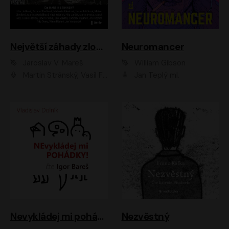
Největší záhady zločinu
Neuromancer
Jaroslav V. Mareš
William Gibson
Martin Stránský, Vasil Fridrich, Filip Jančík, Martin Preiss, Marek Holý, Lukáš Hlavica, Libor Hruška, Jan Maxián, Ladislav Cigánek, Jiří Ployhar, Filip Švarc, Vilém Udatný, Jan Vondráček, Jitka Ježková, Zuzana Slavíková, Michaela Klenková, Lucie Juřičková, Miriam Chytilová, Martina Hudečková
Jan Teplý ml.
Nevykládej mi pohádky
Nezvěstný