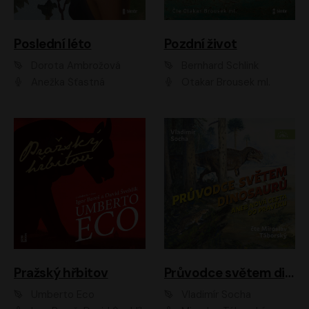
Poslední léto
Pozdní život
Dorota Ambrožová
Bernhard Schlink
Anežka Šťastná
Otakar Brousek ml.
Pražský hřbitov
Průvodce světem dinosaurů aneb Nová cesta do pravěku
Umberto Eco
Vladimír Socha