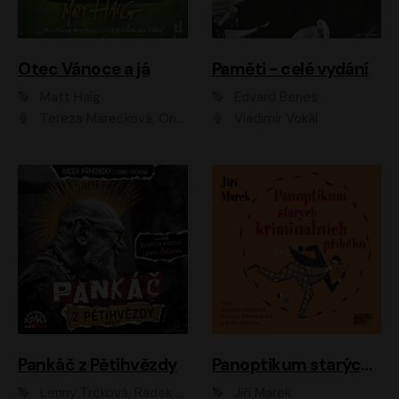
Otec Vánoce a já
Paměti - celé vydání
Matt Haig
Edvard Beneš
Tereza Marečková, Ondřej Endru Havlík
Vladimír Vokál
Pankáč z Pětihvězdy
Panoptikum starých kriminálních příběhů
Lenny Trčková, Radek Příhonský
Jiří Marek