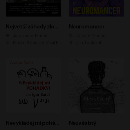
Největší záhady zločinu
Neuromancer
Jaroslav V. Mareš
William Gibson
Martin Stránský, Vasil Fridrich, Filip Jančík, Martin Preiss, Marek Holý, Lukáš Hlavica, Libor Hruška, Jan Maxián, Ladislav Cigánek, Jiří Ployhar, Filip Švarc, Vilém Udatný, Jan Vondráček, Jitka Ježková, Zuzana Slavíková, Michaela Klenková, Lucie Juřičková, Miriam Chytilová, Martina Hudečková
Jan Teplý ml.
Nevykládej mi pohádky
Nezvěstný