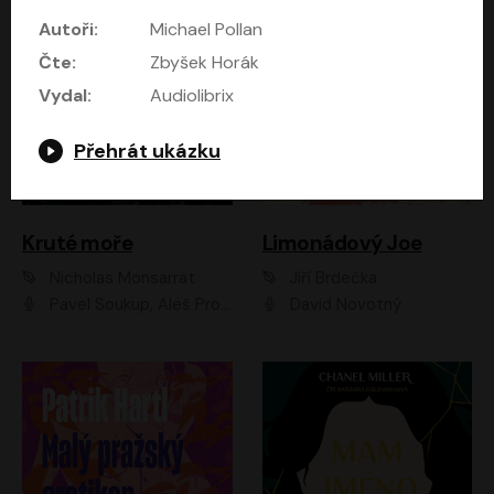
Autoři:
Michael Pollan
Čte:
Zbyšek Horák
Vydal:
Audiolibrix
Přehrát ukázku
Kruté moře
Limonádový Joe
Nicholas Monsarrat
Jiří Brdečka
Pavel Soukup, Aleš Procházka, David Novotný, Marek Holý, Martin Preiss, Jakub Saic, Petr Neskusil, David Matásek, Vasil Fridrich, Pavel Rímský, Zuzana Slavíková, Zbyšek Horák, Martin Zahálka, Luboš Ondráček, Amélie Vránová, Andrea Elsnerová, Anna Theimerová, Antonín Navrátil, Apolena Velsová, Bohdan Tůma, Filip Jančík, Filip Švarc, Jan Škvor, Jiří Köhler, Kateřina Peřinová, Kristýna Nebeská, Kristýna Skružná, Ladislav Cigánek, Libor Terš, Lucie Timíková, Martin Hruška, Martin Stránský, Michal Holán, Michal Jagelka, Milada Vaňkátová, Oldřich Hajlich, Pavel Dytrt, Petr Burian, Petr Gelnar, Radek Hoppe, Radek Škvor, Radovan Vaculík, Richard Fiala, Robert Hájek, Robin Pařík, Roman Hajlich, Roman Říčař, Svatopluk Schuller, Terezie Taberyová, Valentina Vránová, Vojtěch hájek, Zuzana Kajnarová Říčařová
David Novotný