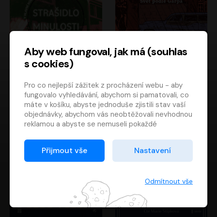
Aby web fungoval, jak má (souhlas
s cookies)
Strašidlo minulosti
Svět podle Garpa
Pro co nejlepší zážitek z procházení webu - aby
Jaroslav Velinský
John Irving
fungovalo vyhledávání, abychom si pamatovali, co
Libor Hruška
David Novotný
máte v košíku, abyste jednoduše zjistili stav vaší
objednávky, abychom vás neobtěžovali nevhodnou
reklamou a abyste se nemuseli pokaždé
přihlašovat.
Proto od vás potřebujeme souhlas se
Přijmout vše
Nastavení
zpracováním souborů cookies
, tj. malých souborů,
které se dočasně ukládají ve vašem prohlížeči.
Děkujeme, že nám ho dáte a pomůžete nám tak
Odmítnout vše
web zlepšovat.