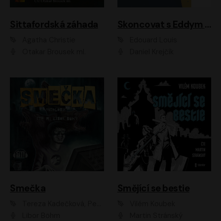
Sittafordská záhada
Skoncovat s Eddym B.
Agatha Christie
Édouard Louis
Otakar Brousek ml.
Daniel Krejčík
Smečka
Smějící se bestie
Tereza Kadečková, Petr Boček, Nelly Černohorská, Ondřej Kocáb, Ludmila Svozilová, Miroslav Pech, Karin Novotná, Jiří Sivok, Martin Štefko, Kateřina Malec Houfková, Tomáš Marton, Madla Pospíšilová Karasová, Michal Březina, Veronika Fiedlerová, Lukáš Vavrečka, Přemysl Krejčík, Mort Castle
Vilém Koubek
Libor Böhm
Martin Stránský