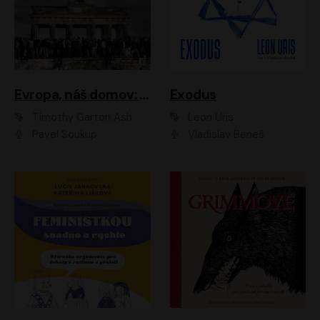
Evropa, náš domov: Od vylodění v Normandii po válku na Ukrajině
Exodus
Timothy Garton Ash
Leon Uris
Pavel Soukup
Vladislav Beneš