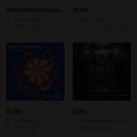
Dobrodružství kocoura Fiškuse a dědy Pettsona 1
Dr. Alz
Sven Nordqvist
Miloš Urban
Vladimír Javorský
Jan Vlasák, Vasil Fridrich
Dr. No
Dům
Ian Fleming
Jaroslava Hrdina Mištová
Jiří Dvořák
Eliška Křenková