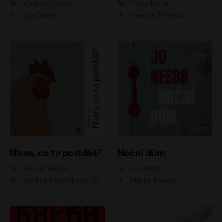
Vladislav Dolník
Franz Kafka
Igor Bareš
Kajetán Písařovic
Nives, co to povídáš?
Noční dům
Sacha Naspini
Jo Nesbo
Martina Hudečková, Jaromír Meduna, Zuzana Slavíková
Martin Preiss