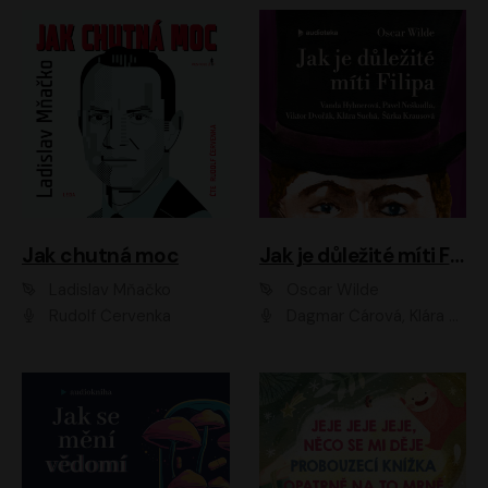
Jak chutná moc
Jak je důležité míti Filipa
Ladislav Mňačko
Oscar Wilde
Rudolf Červenka
Dagmar Čárová, Klára Suchá, Martin Hruška, Otakar Brousek ml., Pavel Neškudla, Radek Hoppe, Šárka Krausová, Vanda Hybnerová, Viktor Dvořák