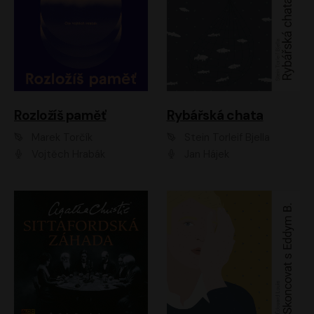
Rozložíš paměť
Rybářská chata
Marek Torčík
Stein Torleif Bjella
Vojtěch Hrabák
Jan Hájek