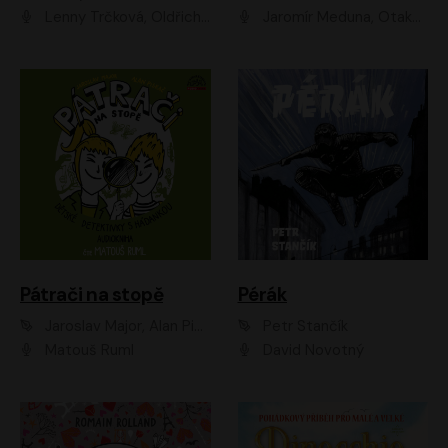
Lenny Trčková, Oldřich Kaiser
Jaromír Meduna, Otakar Brousek ml., Saša Rašilov
Pátrači na stopě
Pérák
Jaroslav Major, Alan Piskač
Petr Stančík
Matouš Ruml
David Novotný