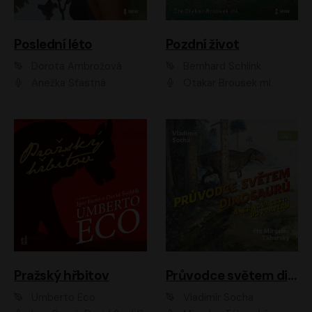
Poslední léto
Pozdní život
Dorota Ambrožová
Bernhard Schlink
Anežka Šťastná
Otakar Brousek ml.
Pražský hřbitov
Průvodce světem dinosaurů aneb Nová cesta do pravěku
Umberto Eco
Vladimír Socha