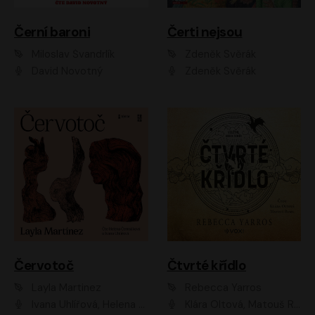
Černí baroni
Čerti nejsou
Miloslav Švandrlík
Zdeněk Svěrák
David Novotný
Zdeněk Svěrák
Červotoč
Čtvrté křídlo
Layla Martinez
Rebecca Yarros
Ivana Uhlířová, Helena Čermáková
Klára Oltová, Matouš Ruml