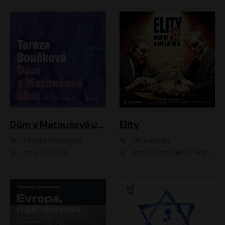
Dům v Matoušově ulici
Elity
Tereza Boučková
Jiří Havelka
Jitka Ježková
Anna Kameníková, Filip Březina, Jiří Lábus, Jiří Vyorálek, Klára Melíšková, Miloslav König, Miroslav Hanuš, Pavla Tomicová, Petr Lněnička, Richard Stanke, Taťjana Medveská, Václav Neužil, Vojtech Vondráček, Zdeněk Piškula