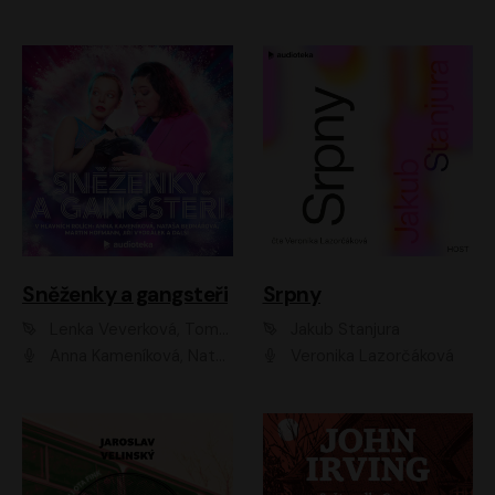
Sněženky a gangsteři
Srpny
Lenka Veverková, Tomáš Dianiška
Jakub Stanjura
Anna Kameníková, Nataša Bednářová, Tereza Hof, Taťjana Medvecká, Zuzana Slavíková, Šimon Krupa, Robert Mikluš, Jiří Vyorálek, Kryštof Hádek, Martin Hofmann, Martin Hruška
Veronika Lazorčáková