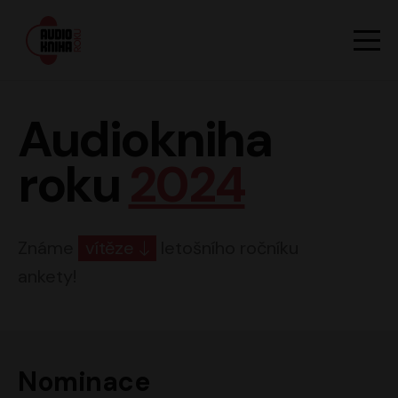
Hlavn
Men
Audiokniha roku
Audiokniha
roku
2024
Známe
vítěze
letošního ročníku
ankety!
Nominace