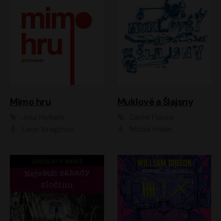
Muklové a Šlajsny
Mimo hru
Daniel Flasza
Jirka Hofreitr
Michal Holán
Leon Ibragimov