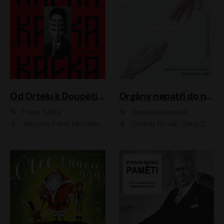
Od Ortelu k Doupěti – tucet Kafkových povídek
Orgány nepatří do nebe
Franz Kafka
Renata Kalenská
Jaroslav Plesl, Miloslav Mejzlík, David Novotný, Lukáš Hlavica, Jaromír Meduna, Václav Neužil, Otakar Brousek ml., Jan Holík, Václav Marhold
Ondřej Novák, Dana Černá, Martin Sláma, Petr Štěpán, Libor Hruška, Filip Jančík, Jakub Urbánek, Barbora Goldmannová, Karolína Zbořilová, Petra Šimberová, Richard Wágner, Klára Sochorová, Šárka Šildová, Zbyšek Horák, Anita Krausová