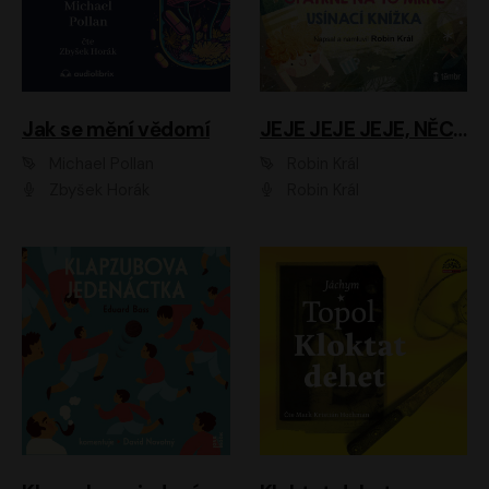
Jak se mění vědomí
JEJE JEJE JEJE, NĚCO SE MI DĚJE + PROBOUZECÍ KNÍŽKA + OPATRNĚ NA TO MRNĚ + USÍNACÍ KNÍŽKA
Michael Pollan
Robin Král
Zbyšek Horák
Robin Král