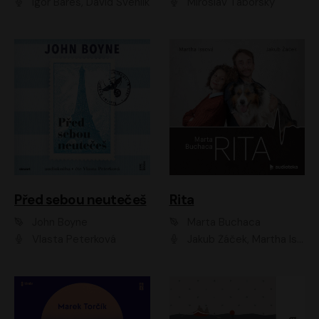
Igor Bareš, David Švehlík
Miroslav Táborský
Před sebou neutečeš
Rita
John Boyne
Marta Buchaca
Vlasta Peterková
Jakub Žáček, Martha Issová