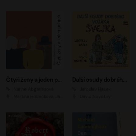
Čtyři ženy a jeden pohřeb
Další osudy dobrého vojáka Švejka
Narine Abgarjanová
Jaroslav Hašek
Martina Hudečková, Jaromír Meduna
David Novotný