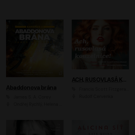
ACH, RUSOVLASÁ KOUZELNICE!
Abaddonova brána
Francis Scott Fitzgerald
Rudolf Červenka
James S. A. Corey
Ondřej Rychlý, Helena Dvořáková, Tereza Císařová, Jan Teplý, Jiří Vyorálek, Matěj Převrátil