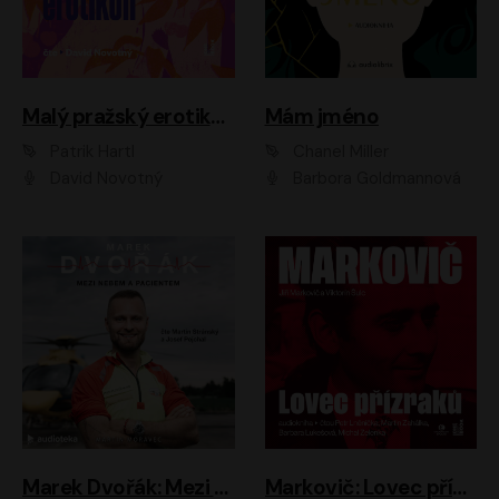
Malý pražský erotikon
Mám jméno
Patrik Hartl
Chanel Miller
David Novotný
Barbora Goldmannová
Marek Dvořák: Mezi nebem a pacientem
Markovič: Lovec přízraků