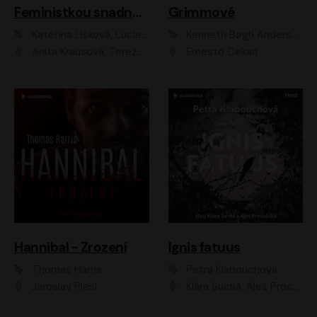
Feministkou snadno a rychle
Grimmové
Kateřina Lišková, Lucie Jarkovská
Kenneth Bøgh Andersen, Benni Bødker
Anita Krausová, Tereza Dočkalová
Ernesto Čekan
Hannibal - Zrození
Ignis fatuus
Thomas Harris
Petra Klabouchová
Jaroslav Plesl
Klára Suchá, Aleš Procházka