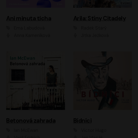
Ani minuta ticha
Arila: Stíny Citadely
Ema Labudová
Radek Starý
Anna Kameníková
Jitka Ježková
Betonová zahrada
Bídníci
Ian McEwan
Victor Hugo
Vasil Fridrich
Jan Vlasák