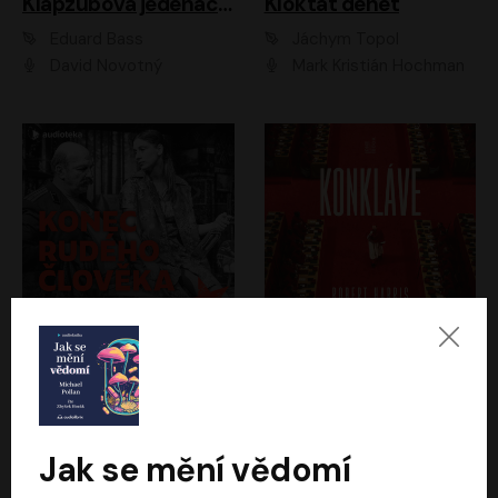
Klapzubova jedenáctka
Kloktat dehet
Eduard Bass
Jáchym Topol
David Novotný
Mark Kristián Hochman
Konec rudého člověka
Konkláve
Světlana Alexijevičová, Daniel Majling
Robert Harris
Jan Sklenář, Jan Staněk, Jan Vondráček, Johanna Tesařová, Klára Sedláčková Ottová, Magdalena Zimová, Marie Poulová, Martin Matejka, Miroslav Zavičár, Pavel Neškudla, Samuel Toman, Šimon Kučera, Štěpánka Fingerhutová, Tomáš Turek
Jan Kolařík
Jak se mění vědomí