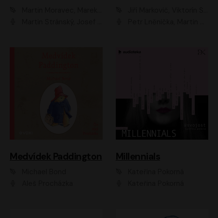
Martin Moravec, Marek Dvořák
Jiří Markovič, Viktorín Šulc
Martin Stránský, Josef Pejchal, Petra Bučková
Petr Lněnička, Martin Zahálka, Barbara Lukešová, Michal Zelenka
Medvídek Paddington
Millennials
Michael Bond
Kateřina Pokorná
Aleš Procházka
Kateřina Pokorná