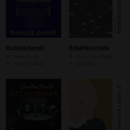
Rozložíš paměť
Rybářská chata
Marek Torčík
Stein Torleif Bjella
Vojtěch Hrabák
Jan Hájek