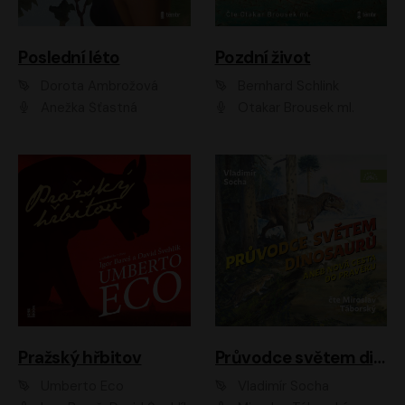
Poslední léto
Pozdní život
Dorota Ambrožová
Bernhard Schlink
Anežka Šťastná
Otakar Brousek ml.
Pražský hřbitov
Průvodce světem dinosaurů aneb Nová cesta do pravěku
Umberto Eco
Vladimír Socha