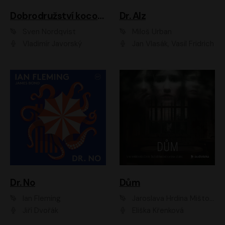
Dobrodružství kocoura Fiškuse a dědy Pettsona 1
Dr. Alz
Sven Nordqvist
Miloš Urban
Vladimír Javorský
Jan Vlasák, Vasil Fridrich
Dr. No
Dům
Ian Fleming
Jaroslava Hrdina Mištová
Jiří Dvořák
Eliška Křenková