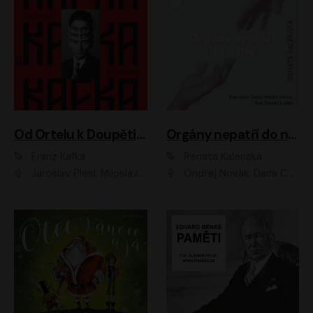
Od Ortelu k Doupěti – tucet Kafkových povídek
Orgány nepatří do nebe
Franz Kafka
Renata Kalenská
Jaroslav Plesl, Miloslav Mejzlík, David Novotný, Lukáš Hlavica, Jaromír Meduna, Václav Neužil, Otakar Brousek ml., Jan Holík, Václav Marhold
Ondřej Novák, Dana Černá, Martin Sláma, Petr Štěpán, Libor Hruška, Filip Jančík, Jakub Urbánek, Barbora Goldmannová, Karolína Zbořilová, Petra Šimberová, Richard Wágner, Klára Sochorová, Šárka Šildová, Zbyšek Horák, Anita Krausová