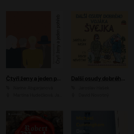
Čtyři ženy a jeden pohřeb
Další osudy dobrého vojáka Švejka
Narine Abgarjanová
Jaroslav Hašek
Martina Hudečková, Jaromír Meduna
David Novotný