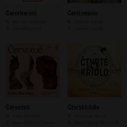
Černí baroni
Čerti nejsou
Miloslav Švandrlík
Zdeněk Svěrák
David Novotný
Zdeněk Svěrák
Červotoč
Čtvrté křídlo
Layla Martinez
Rebecca Yarros
Ivana Uhlířová, Helena Čermáková
Klára Oltová, Matouš Ruml