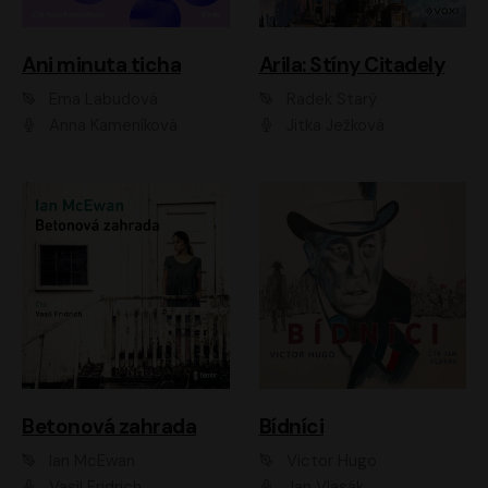
Ani minuta ticha
Arila: Stíny Citadely
Ema Labudová
Radek Starý
Anna Kameníková
Jitka Ježková
Betonová zahrada
Bídníci
Ian McEwan
Victor Hugo
Vasil Fridrich
Jan Vlasák