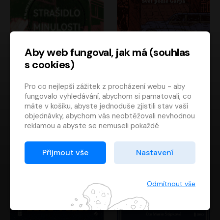
Aby web fungoval, jak má (souhlas
s cookies)
Strašidlo minulosti
Svět podle Garpa
Pro co nejlepší zážitek z procházení webu - aby
Jaroslav Velinský
John Irving
fungovalo vyhledávání, abychom si pamatovali, co
Libor Hruška
David Novotný
máte v košíku, abyste jednoduše zjistili stav vaší
objednávky, abychom vás neobtěžovali nevhodnou
reklamou a abyste se nemuseli pokaždé
přihlašovat.
Proto od vás potřebujeme souhlas se
Přijmout vše
Nastavení
zpracováním souborů cookies
, tj. malých souborů,
které se dočasně ukládají ve vašem prohlížeči.
Děkujeme, že nám ho dáte a pomůžete nám tak
Odmítnout vše
web zlepšovat.