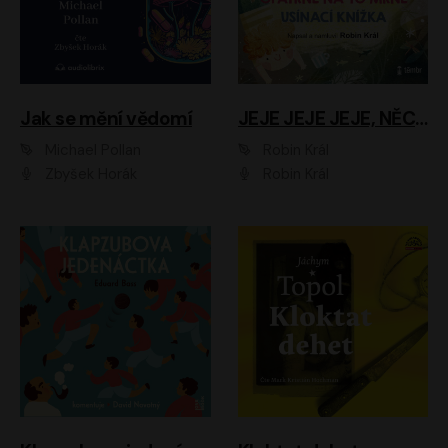
Jak se mění vědomí
JEJE JEJE JEJE, NĚCO SE MI DĚJE + PROBOUZECÍ KNÍŽKA + OPATRNĚ NA TO MRNĚ + USÍNACÍ KNÍŽKA
Michael Pollan
Robin Král
Zbyšek Horák
Robin Král