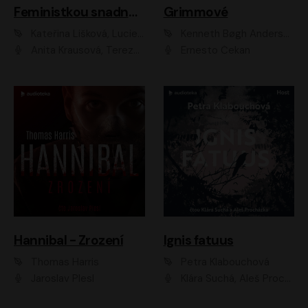
Feministkou snadno a rychle
Grimmové
Kateřina Lišková, Lucie Jarkovská
Kenneth Bøgh Andersen, Benni Bødker
Anita Krausová, Tereza Dočkalová
Ernesto Čekan
Hannibal - Zrození
Ignis fatuus
Thomas Harris
Petra Klabouchová
Jaroslav Plesl
Klára Suchá, Aleš Procházka