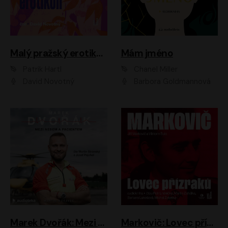
Malý pražský erotikon
Mám jméno
Patrik Hartl
Chanel Miller
David Novotný
Barbora Goldmannová
Marek Dvořák: Mezi nebem a pacientem
Markovič: Lovec přízraků