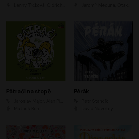
Lenny Trčková, Oldřich Kaiser
Jaromír Meduna, Otakar Brousek ml., Saša Rašilov
Pátrači na stopě
Pérák
Jaroslav Major, Alan Piskač
Petr Stančík
Matouš Ruml
David Novotný