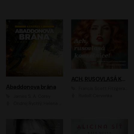
ACH, RUSOVLASÁ KOUZELNICE!
Abaddonova brána
Francis Scott Fitzgerald
Rudolf Červenka
James S. A. Corey
Ondřej Rychlý, Helena Dvořáková, Tereza Císařová, Jan Teplý, Jiří Vyorálek, Matěj Převrátil