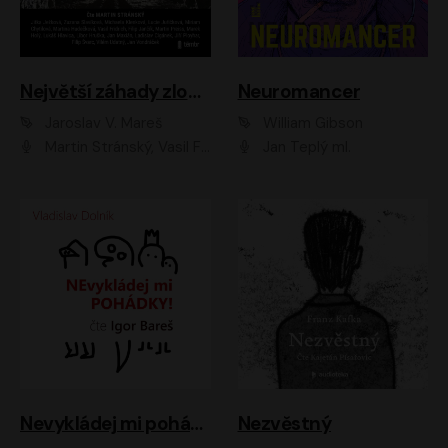
Největší záhady zločinu
Neuromancer
Jaroslav V. Mareš
William Gibson
Martin Stránský, Vasil Fridrich, Filip Jančík, Martin Preiss, Marek Holý, Lukáš Hlavica, Libor Hruška, Jan Maxián, Ladislav Cigánek, Jiří Ployhar, Filip Švarc, Vilém Udatný, Jan Vondráček, Jitka Ježková, Zuzana Slavíková, Michaela Klenková, Lucie Juřičková, Miriam Chytilová, Martina Hudečková
Jan Teplý ml.
Nevykládej mi pohádky
Nezvěstný