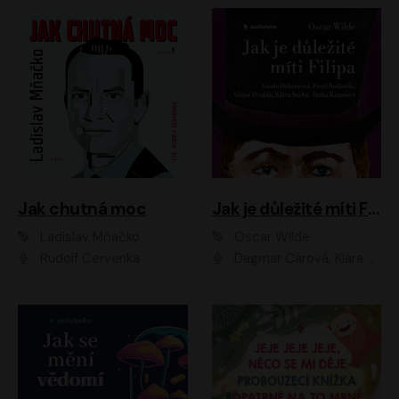
Jak chutná moc
Jak je důležité míti Filipa
Ladislav Mňačko
Oscar Wilde
Rudolf Červenka
Dagmar Čárová, Klára Suchá, Martin Hruška, Otakar Brousek ml., Pavel Neškudla, Radek Hoppe, Šárka Krausová, Vanda Hybnerová, Viktor Dvořák