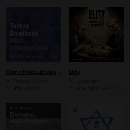
Dům v Matoušově ulici
Elity
Tereza Boučková
Jiří Havelka
Jitka Ježková
Anna Kameníková, Filip Březina, Jiří Lábus, Jiří Vyorálek, Klára Melíšková, Miloslav König, Miroslav Hanuš, Pavla Tomicová, Petr Lněnička, Richard Stanke, Taťjana Medveská, Václav Neužil, Vojtech Vondráček, Zdeněk Piškula