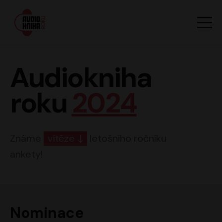
Hlavn
Men
Audiokniha roku
Audiokniha
roku
2024
Známe
vítěze
letošního ročníku
ankety!
Nominace