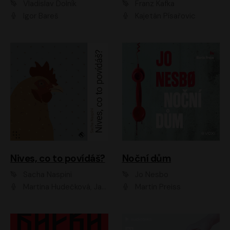
Vladislav Dolník
Franz Kafka
Igor Bareš
Kajetán Písařovic
Nives, co to povídáš?
Noční dům
Sacha Naspini
Jo Nesbo
Martina Hudečková, Jaromír Meduna, Zuzana Slavíková
Martin Preiss