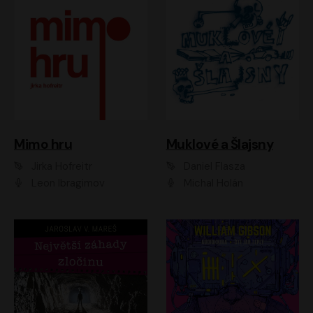
Muklové a Šlajsny
Mimo hru
Daniel Flasza
Jirka Hofreitr
Michal Holán
Leon Ibragimov