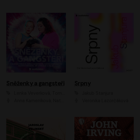
Sněženky a gangsteři
Srpny
Lenka Veverková, Tomáš Dianiška
Jakub Stanjura
Anna Kameníková, Nataša Bednářová, Tereza Hof, Taťjana Medvecká, Zuzana Slavíková, Šimon Krupa, Robert Mikluš, Jiří Vyorálek, Kryštof Hádek, Martin Hofmann, Martin Hruška
Veronika Lazorčáková