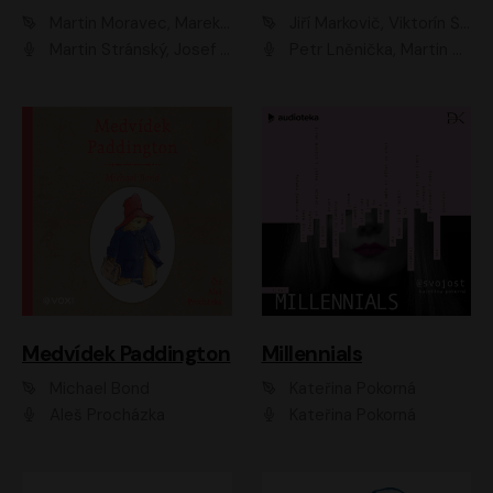
Martin Moravec, Marek Dvořák
Jiří Markovič, Viktorín Šulc
Martin Stránský, Josef Pejchal, Petra Bučková
Petr Lněnička, Martin Zahálka, Barbara Lukešová, Michal Zelenka
Medvídek Paddington
Millennials
Michael Bond
Kateřina Pokorná
Aleš Procházka
Kateřina Pokorná