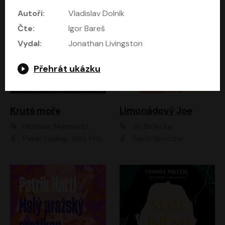
Autoři:
Vladislav Dolník
Čte:
Igor Bareš
Vydal:
Jonathan Livingston
Přehrát ukázku
Kruté moře
Limonádový Joe
Nicholas Monsarrat
Jiří Brdečka
Pavel Soukup, Aleš Procházka, David Novotný, Marek Holý, Martin Preiss, Jakub Saic, Petr Neskusil, David Matásek, Vasil Fridrich, Pavel Rímský, Zuzana Slavíková, Zbyšek Horák, Martin Zahálka, Luboš Ondráček, Amélie Vránová, Andrea Elsnerová, Anna Theimerová, Antonín Navrátil, Apolena Velsová, Bohdan Tůma, Filip Jančík, Filip Švarc, Jan Škvor, Jiří Köhler, Kateřina Peřinová, Kristýna Nebeská, Kristýna Skružná, Ladislav Cigánek, Libor Terš, Lucie Timíková, Martin Hruška, Martin Stránský, Michal Holán, Michal Jagelka, Milada Vaňkátová, Oldřich Hajlich, Pavel Dytrt, Petr Burian, Petr Gelnar, Radek Hoppe, Radek Škvor, Radovan Vaculík, Richard Fiala, Robert Hájek, Robin Pařík, Roman Hajlich, Roman Říčař, Svatopluk Schuller, Terezie Taberyová, Valentina Vránová, Vojtěch hájek, Zuzana Kajnarová Říčařová
David Novotný