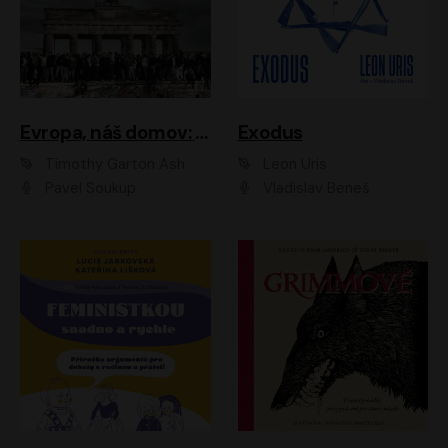
Evropa, náš domov: Od vylodění v Normandii po válku na Ukrajině
Exodus
Timothy Garton Ash
Leon Uris
Pavel Soukup
Vladislav Beneš