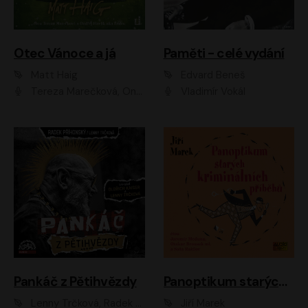
Otec Vánoce a já
Paměti - celé vydání
Matt Haig
Edvard Beneš
Tereza Marečková, Ondřej Endru Havlík
Vladimír Vokál
Pankáč z Pětihvězdy
Panoptikum starých kriminálních příběhů
Lenny Trčková, Radek Příhonský
Jiří Marek