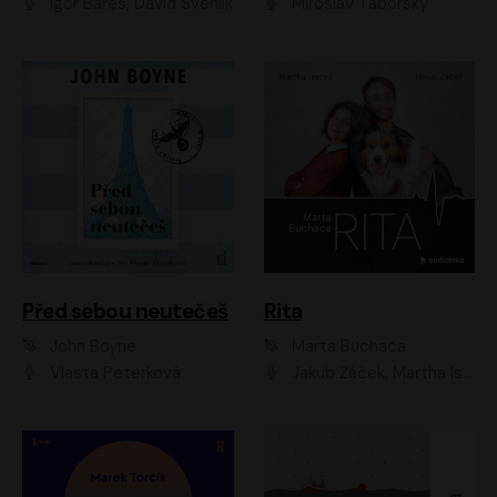
Igor Bareš, David Švehlík
Miroslav Táborský
Před sebou neutečeš
Rita
John Boyne
Marta Buchaca
Vlasta Peterková
Jakub Žáček, Martha Issová