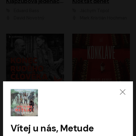
Klapzubova jedenáctka
Kloktat dehet
Eduard Bass
Jáchym Topol
David Novotný
Mark Kristián Hochman
Konec rudého člověka
Konkláve
Světlana Alexijevičová, Daniel Majling
Robert Harris
Jan Sklenář, Jan Staněk, Jan Vondráček, Johanna Tesařová, Klára Sedláčková Ottová, Magdalena Zimová, Marie Poulová, Martin Matejka, Miroslav Zavičár, Pavel Neškudla, Samuel Toman, Šimon Kučera, Štěpánka Fingerhutová, Tomáš Turek
Jan Kolařík
Vítej u nás, Metude