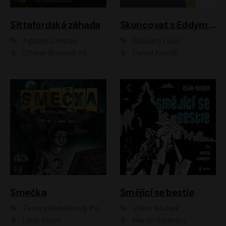
Sittafordská záhada
Skoncovat s Eddym B.
Agatha Christie
Édouard Louis
Otakar Brousek ml.
Daniel Krejčík
Smečka
Smějící se bestie
Tereza Kadečková, Petr Boček, Nelly Černohorská, Ondřej Kocáb, Ludmila Svozilová, Miroslav Pech, Karin Novotná, Jiří Sivok, Martin Štefko, Kateřina Malec Houfková, Tomáš Marton, Madla Pospíšilová Karasová, Michal Březina, Veronika Fiedlerová, Lukáš Vavrečka, Přemysl Krejčík, Mort Castle
Vilém Koubek
Libor Böhm
Martin Stránský