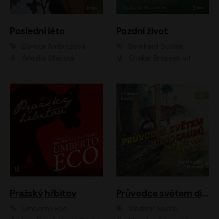
Poslední léto
Pozdní život
Dorota Ambrožová
Bernhard Schlink
Anežka Šťastná
Otakar Brousek ml.
Pražský hřbitov
Průvodce světem dinosaurů aneb Nová cesta do pravěku
Umberto Eco
Vladimír Socha