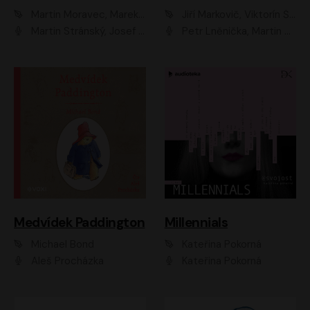
Martin Moravec, Marek Dvořák
Jiří Markovič, Viktorín Šulc
Martin Stránský, Josef Pejchal, Petra Bučková
Petr Lněnička, Martin Zahálka, Barbara Lukešová, Michal Zelenka
Medvídek Paddington
Millennials
Michael Bond
Kateřina Pokorná
Aleš Procházka
Kateřina Pokorná