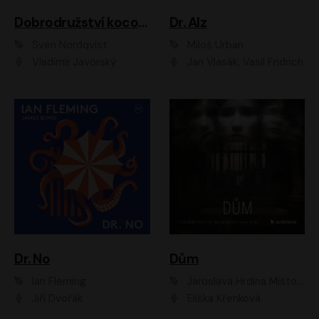
Dobrodružství kocoura Fiškuse a dědy Pettsona 1
Dr. Alz
Sven Nordqvist
Miloš Urban
Vladimír Javorský
Jan Vlasák, Vasil Fridrich
Dr. No
Dům
Ian Fleming
Jaroslava Hrdina Mištová
Jiří Dvořák
Eliška Křenková