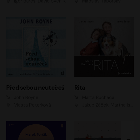
Igor Bareš, David Švehlík
Miroslav Táborský
Před sebou neutečeš
Rita
John Boyne
Marta Buchaca
Vlasta Peterková
Jakub Žáček, Martha Issová