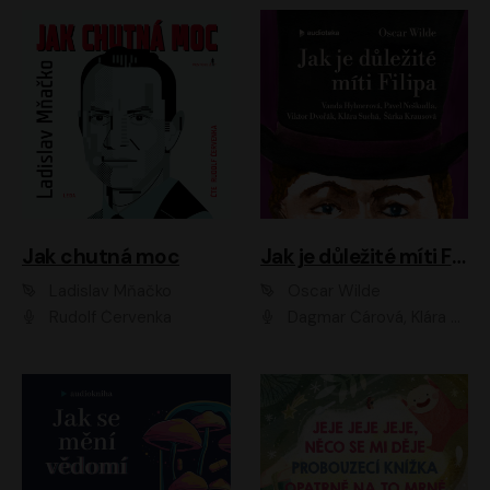
Jak chutná moc
Jak je důležité míti Filipa
Ladislav Mňačko
Oscar Wilde
Rudolf Červenka
Dagmar Čárová, Klára Suchá, Martin Hruška, Otakar Brousek ml., Pavel Neškudla, Radek Hoppe, Šárka Krausová, Vanda Hybnerová, Viktor Dvořák