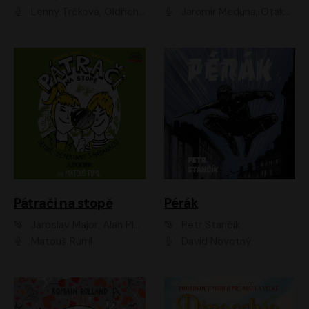
Lenny Trčková, Oldřich Kaiser
Jaromír Meduna, Otakar Brousek ml., Saša Rašilov
Pátrači na stopě
Pérák
Jaroslav Major, Alan Piskač
Petr Stančík
Matouš Ruml
David Novotný