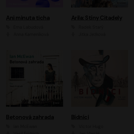
Ani minuta ticha
Arila: Stíny Citadely
Ema Labudová
Radek Starý
Anna Kameníková
Jitka Ježková
Betonová zahrada
Bídníci
Ian McEwan
Victor Hugo
Vasil Fridrich
Jan Vlasák