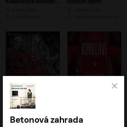
Klapzubova jedenáctka
Kloktat dehet
Eduard Bass
Jáchym Topol
David Novotný
Mark Kristián Hochman
Konec rudého člověka
Konkláve
Světlana Alexijevičová, Daniel Majling
Robert Harris
Jan Sklenář, Jan Staněk, Jan Vondráček, Johanna Tesařová, Klára Sedláčková Ottová, Magdalena Zimová, Marie Poulová, Martin Matejka, Miroslav Zavičár, Pavel Neškudla, Samuel Toman, Šimon Kučera, Štěpánka Fingerhutová, Tomáš Turek
Jan Kolařík
Betonová zahrada