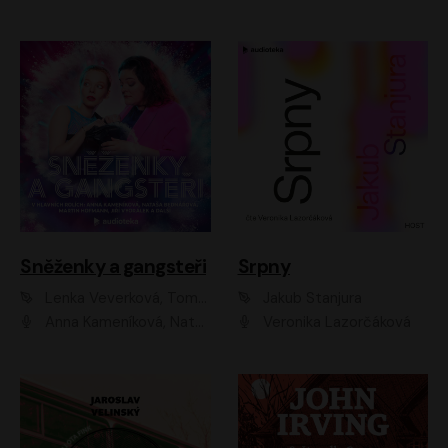
Sněženky a gangsteři
Srpny
Lenka Veverková, Tomáš Dianiška
Jakub Stanjura
Anna Kameníková, Nataša Bednářová, Tereza Hof, Taťjana Medvecká, Zuzana Slavíková, Šimon Krupa, Robert Mikluš, Jiří Vyorálek, Kryštof Hádek, Martin Hofmann, Martin Hruška
Veronika Lazorčáková