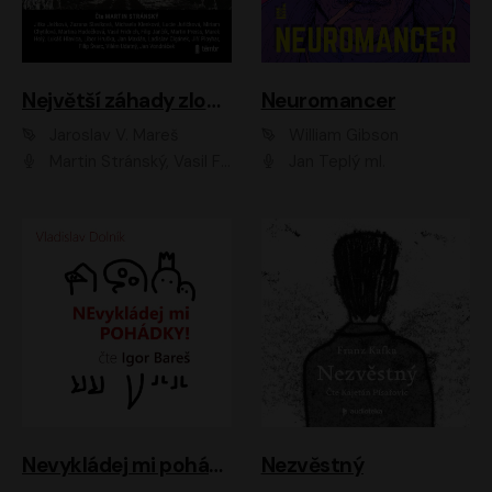
Největší záhady zločinu
Neuromancer
Jaroslav V. Mareš
William Gibson
Martin Stránský, Vasil Fridrich, Filip Jančík, Martin Preiss, Marek Holý, Lukáš Hlavica, Libor Hruška, Jan Maxián, Ladislav Cigánek, Jiří Ployhar, Filip Švarc, Vilém Udatný, Jan Vondráček, Jitka Ježková, Zuzana Slavíková, Michaela Klenková, Lucie Juřičková, Miriam Chytilová, Martina Hudečková
Jan Teplý ml.
Nevykládej mi pohádky
Nezvěstný