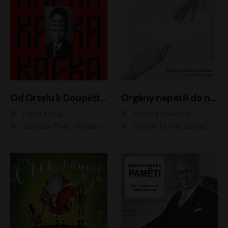
Od Ortelu k Doupěti – tucet Kafkových povídek
Orgány nepatří do nebe
Franz Kafka
Renata Kalenská
Jaroslav Plesl, Miloslav Mejzlík, David Novotný, Lukáš Hlavica, Jaromír Meduna, Václav Neužil, Otakar Brousek ml., Jan Holík, Václav Marhold
Ondřej Novák, Dana Černá, Martin Sláma, Petr Štěpán, Libor Hruška, Filip Jančík, Jakub Urbánek, Barbora Goldmannová, Karolína Zbořilová, Petra Šimberová, Richard Wágner, Klára Sochorová, Šárka Šildová, Zbyšek Horák, Anita Krausová