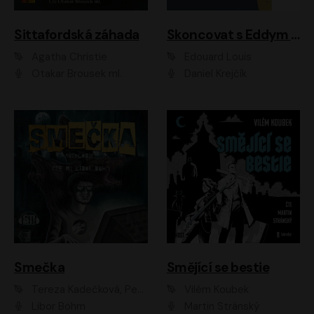
Sittafordská záhada
Skoncovat s Eddym B.
Agatha Christie
Édouard Louis
Otakar Brousek ml.
Daniel Krejčík
Smečka
Smějící se bestie
Tereza Kadečková, Petr Boček, Nelly Černohorská, Ondřej Kocáb, Ludmila Svozilová, Miroslav Pech, Karin Novotná, Jiří Sivok, Martin Štefko, Kateřina Malec Houfková, Tomáš Marton, Madla Pospíšilová Karasová, Michal Březina, Veronika Fiedlerová, Lukáš Vavrečka, Přemysl Krejčík, Mort Castle
Vilém Koubek
Libor Böhm
Martin Stránský