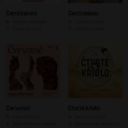
Černí baroni
Čerti nejsou
Miloslav Švandrlík
Zdeněk Svěrák
David Novotný
Zdeněk Svěrák
Červotoč
Čtvrté křídlo
Layla Martinez
Rebecca Yarros
Ivana Uhlířová, Helena Čermáková
Klára Oltová, Matouš Ruml