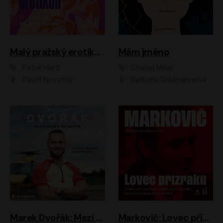
Malý pražský erotikon
Mám jméno
Patrik Hartl
Chanel Miller
David Novotný
Barbora Goldmannová
Marek Dvořák: Mezi nebem a pacientem
Markovič: Lovec přízraků