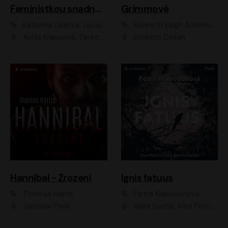
Feministkou snadno a rychle
Grimmové
Kateřina Lišková, Lucie Jarkovská
Kenneth Bøgh Andersen, Benni Bødker
Anita Krausová, Tereza Dočkalová
Ernesto Čekan
Hannibal - Zrození
Ignis fatuus
Thomas Harris
Petra Klabouchová
Jaroslav Plesl
Klára Suchá, Aleš Procházka