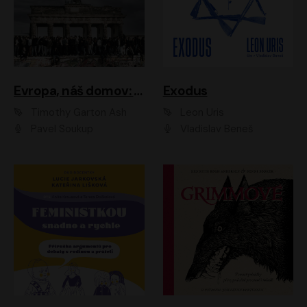
Evropa, náš domov: Od vylodění v Normandii po válku na Ukrajině
Exodus
Timothy Garton Ash
Leon Uris
Pavel Soukup
Vladislav Beneš