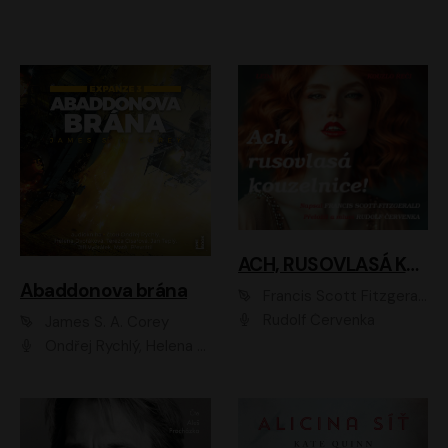
ACH, RUSOVLASÁ KOUZELNICE!
Abaddonova brána
Francis Scott Fitzgerald
Rudolf Červenka
James S. A. Corey
Ondřej Rychlý, Helena Dvořáková, Tereza Císařová, Jan Teplý, Jiří Vyorálek, Matěj Převrátil