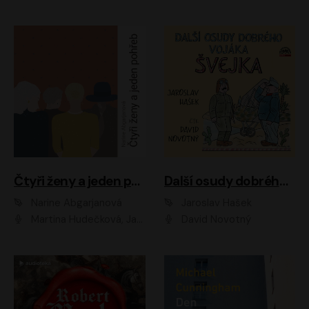
Čtyři ženy a jeden pohřeb
Další osudy dobrého vojáka Švejka
Narine Abgarjanová
Jaroslav Hašek
Martina Hudečková, Jaromír Meduna
David Novotný