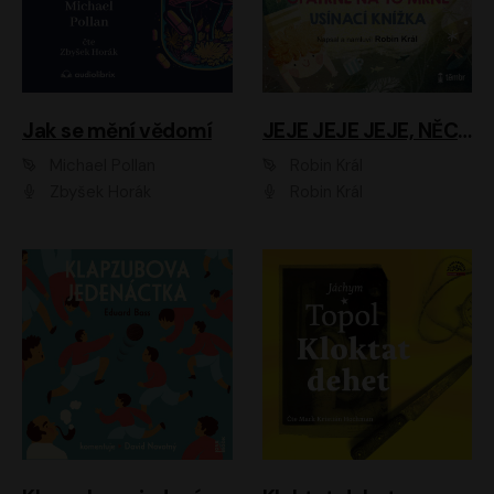
Jak se mění vědomí
JEJE JEJE JEJE, NĚCO SE MI DĚJE + PROBOUZECÍ KNÍŽKA + OPATRNĚ NA TO MRNĚ + USÍNACÍ KNÍŽKA
Michael Pollan
Robin Král
Zbyšek Horák
Robin Král