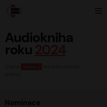
Hlavn
Men
Audiokniha roku
Audiokniha
roku
2024
Známe
vítěze
letošního ročníku
ankety!
Nominace