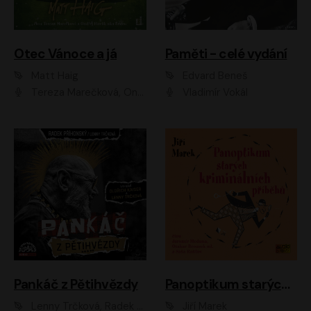
Otec Vánoce a já
Paměti - celé vydání
Matt Haig
Edvard Beneš
Tereza Marečková, Ondřej Endru Havlík
Vladimír Vokál
Pankáč z Pětihvězdy
Panoptikum starých kriminálních příběhů
Lenny Trčková, Radek Příhonský
Jiří Marek