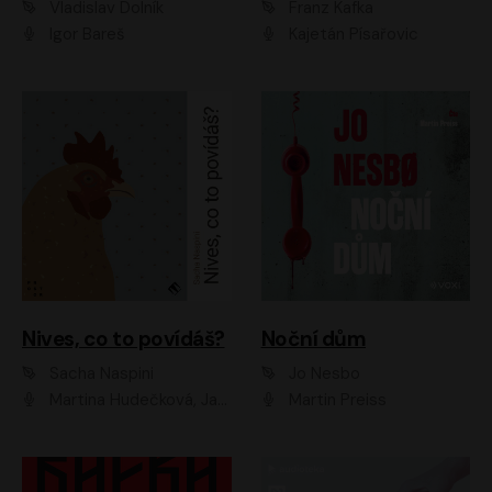
Vladislav Dolník
Franz Kafka
Igor Bareš
Kajetán Písařovic
Nives, co to povídáš?
Noční dům
Sacha Naspini
Jo Nesbo
Martina Hudečková, Jaromír Meduna, Zuzana Slavíková
Martin Preiss