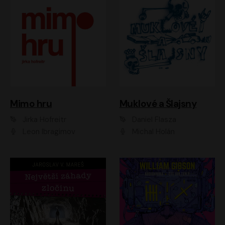
Muklové a Šlajsny
Mimo hru
Daniel Flasza
Jirka Hofreitr
Michal Holán
Leon Ibragimov