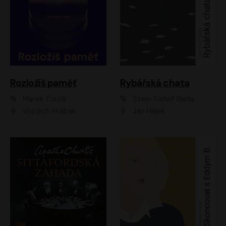
Rozložíš paměť
Rybářská chata
Marek Torčík
Stein Torleif Bjella
Vojtěch Hrabák
Jan Hájek