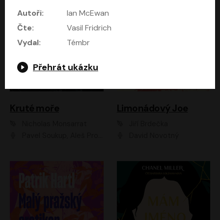
Autoři:
Ian McEwan
Čte:
Vasil Fridrich
Vydal:
Témbr
Přehrát ukázku
Kruté moře
Limonádový Joe
Nicholas Monsarrat
Jiří Brdečka
Pavel Soukup, Aleš Procházka, David Novotný, Marek Holý, Martin Preiss, Jakub Saic, Petr Neskusil, David Matásek, Vasil Fridrich, Pavel Rímský, Zuzana Slavíková, Zbyšek Horák, Martin Zahálka, Luboš Ondráček, Amélie Vránová, Andrea Elsnerová, Anna Theimerová, Antonín Navrátil, Apolena Velsová, Bohdan Tůma, Filip Jančík, Filip Švarc, Jan Škvor, Jiří Köhler, Kateřina Peřinová, Kristýna Nebeská, Kristýna Skružná, Ladislav Cigánek, Libor Terš, Lucie Timíková, Martin Hruška, Martin Stránský, Michal Holán, Michal Jagelka, Milada Vaňkátová, Oldřich Hajlich, Pavel Dytrt, Petr Burian, Petr Gelnar, Radek Hoppe, Radek Škvor, Radovan Vaculík, Richard Fiala, Robert Hájek, Robin Pařík, Roman Hajlich, Roman Říčař, Svatopluk Schuller, Terezie Taberyová, Valentina Vránová, Vojtěch hájek, Zuzana Kajnarová Říčařová
David Novotný