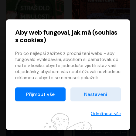
Aby web fungoval, jak má (souhlas
s cookies)
Strašidlo minulosti
Svět podle Garpa
Pro co nejlepší zážitek z procházení webu - aby
Jaroslav Velinský
John Irving
fungovalo vyhledávání, abychom si pamatovali, co
Libor Hruška
David Novotný
máte v košíku, abyste jednoduše zjistili stav vaší
objednávky, abychom vás neobtěžovali nevhodnou
reklamou a abyste se nemuseli pokaždé
přihlašovat.
Proto od vás potřebujeme souhlas se
Přijmout vše
Nastavení
zpracováním souborů cookies
, tj. malých souborů,
které se dočasně ukládají ve vašem prohlížeči.
Děkujeme, že nám ho dáte a pomůžete nám tak
Odmítnout vše
web zlepšovat.