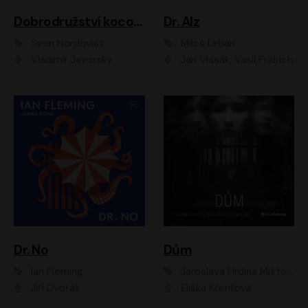
Dobrodružství kocoura Fiškuse a dědy Pettsona 1
Dr. Alz
Sven Nordqvist
Miloš Urban
Vladimír Javorský
Jan Vlasák, Vasil Fridrich
Dr. No
Dům
Ian Fleming
Jaroslava Hrdina Mištová
Jiří Dvořák
Eliška Křenková