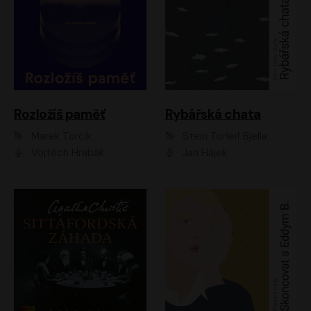
Rozložíš paměť
Rybářská chata
Marek Torčík
Stein Torleif Bjella
Vojtěch Hrabák
Jan Hájek