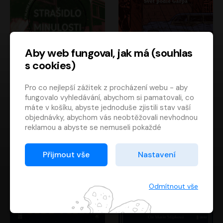
Aby web fungoval, jak má (souhlas
s cookies)
Strašidlo minulosti
Svět podle Garpa
Pro co nejlepší zážitek z procházení webu - aby
Jaroslav Velinský
John Irving
fungovalo vyhledávání, abychom si pamatovali, co
Libor Hruška
David Novotný
máte v košíku, abyste jednoduše zjistili stav vaší
objednávky, abychom vás neobtěžovali nevhodnou
reklamou a abyste se nemuseli pokaždé
přihlašovat.
Proto od vás potřebujeme souhlas se
Přijmout vše
Nastavení
zpracováním souborů cookies
, tj. malých souborů,
které se dočasně ukládají ve vašem prohlížeči.
Děkujeme, že nám ho dáte a pomůžete nám tak
Odmítnout vše
web zlepšovat.