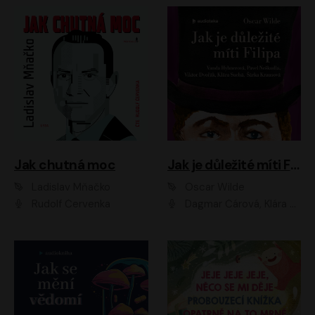
Jak chutná moc
Jak je důležité míti Filipa
Ladislav Mňačko
Oscar Wilde
Rudolf Červenka
Dagmar Čárová, Klára Suchá, Martin Hruška, Otakar Brousek ml., Pavel Neškudla, Radek Hoppe, Šárka Krausová, Vanda Hybnerová, Viktor Dvořák