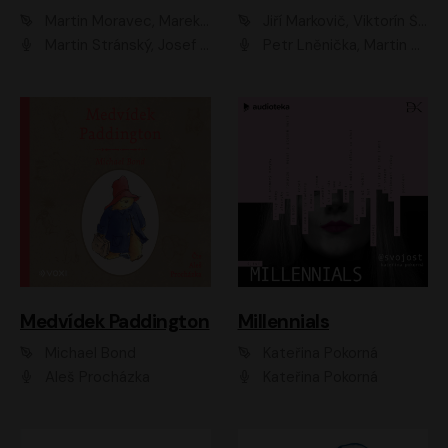
Martin Moravec, Marek Dvořák
Jiří Markovič, Viktorín Šulc
Martin Stránský, Josef Pejchal, Petra Bučková
Petr Lněnička, Martin Zahálka, Barbara Lukešová, Michal Zelenka
Medvídek Paddington
Millennials
Michael Bond
Kateřina Pokorná
Aleš Procházka
Kateřina Pokorná