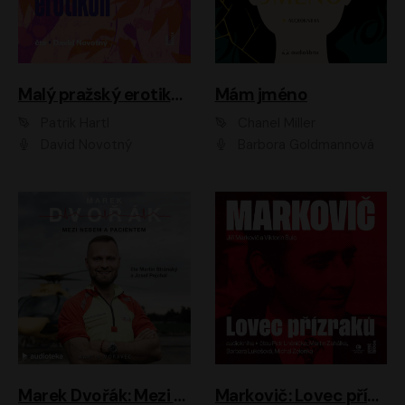
Malý pražský erotikon
Mám jméno
Patrik Hartl
Chanel Miller
David Novotný
Barbora Goldmannová
Marek Dvořák: Mezi nebem a pacientem
Markovič: Lovec přízraků