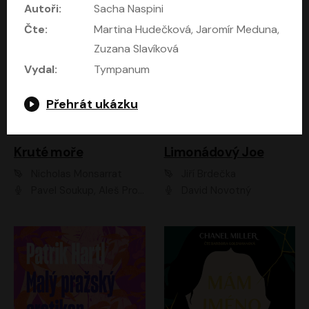
Autoři:
Sacha Naspini
Čte:
Martina Hudečková, Jaromír Meduna,
Zuzana Slavíková
Vydal:
Tympanum
Přehrát ukázku
Kruté moře
Limonádový Joe
Nicholas Monsarrat
Jiří Brdečka
Pavel Soukup, Aleš Procházka, David Novotný, Marek Holý, Martin Preiss, Jakub Saic, Petr Neskusil, David Matásek, Vasil Fridrich, Pavel Rímský, Zuzana Slavíková, Zbyšek Horák, Martin Zahálka, Luboš Ondráček, Amélie Vránová, Andrea Elsnerová, Anna Theimerová, Antonín Navrátil, Apolena Velsová, Bohdan Tůma, Filip Jančík, Filip Švarc, Jan Škvor, Jiří Köhler, Kateřina Peřinová, Kristýna Nebeská, Kristýna Skružná, Ladislav Cigánek, Libor Terš, Lucie Timíková, Martin Hruška, Martin Stránský, Michal Holán, Michal Jagelka, Milada Vaňkátová, Oldřich Hajlich, Pavel Dytrt, Petr Burian, Petr Gelnar, Radek Hoppe, Radek Škvor, Radovan Vaculík, Richard Fiala, Robert Hájek, Robin Pařík, Roman Hajlich, Roman Říčař, Svatopluk Schuller, Terezie Taberyová, Valentina Vránová, Vojtěch hájek, Zuzana Kajnarová Říčařová
David Novotný