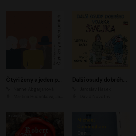
Čtyři ženy a jeden pohřeb
Další osudy dobrého vojáka Švejka
Narine Abgarjanová
Jaroslav Hašek
Martina Hudečková, Jaromír Meduna
David Novotný