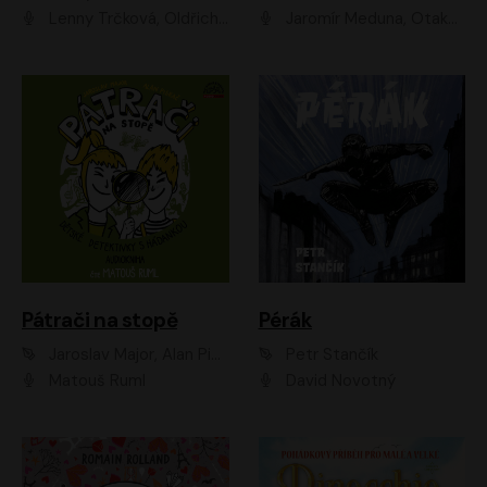
Lenny Trčková, Oldřich Kaiser
Jaromír Meduna, Otakar Brousek ml., Saša Rašilov
Pátrači na stopě
Pérák
Jaroslav Major, Alan Piskač
Petr Stančík
Matouš Ruml
David Novotný