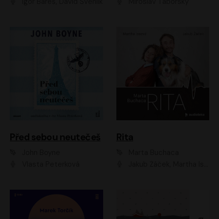
Igor Bareš, David Švehlík
Miroslav Táborský
Před sebou neutečeš
Rita
John Boyne
Marta Buchaca
Vlasta Peterková
Jakub Žáček, Martha Issová