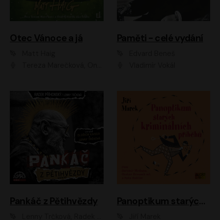
Otec Vánoce a já
Paměti - celé vydání
Matt Haig
Edvard Beneš
Tereza Marečková, Ondřej Endru Havlík
Vladimír Vokál
Pankáč z Pětihvězdy
Panoptikum starých kriminálních příběhů
Lenny Trčková, Radek Příhonský
Jiří Marek