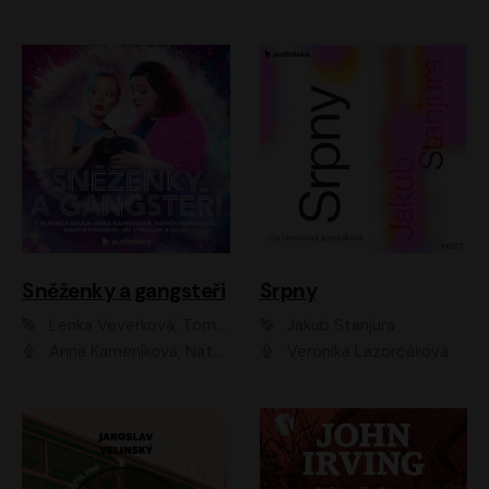
Sněženky a gangsteři
Srpny
Lenka Veverková, Tomáš Dianiška
Jakub Stanjura
Anna Kameníková, Nataša Bednářová, Tereza Hof, Taťjana Medvecká, Zuzana Slavíková, Šimon Krupa, Robert Mikluš, Jiří Vyorálek, Kryštof Hádek, Martin Hofmann, Martin Hruška
Veronika Lazorčáková