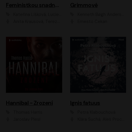
Feministkou snadno a rychle
Grimmové
Kateřina Lišková, Lucie Jarkovská
Kenneth Bøgh Andersen, Benni Bødker
Anita Krausová, Tereza Dočkalová
Ernesto Čekan
Hannibal - Zrození
Ignis fatuus
Thomas Harris
Petra Klabouchová
Jaroslav Plesl
Klára Suchá, Aleš Procházka