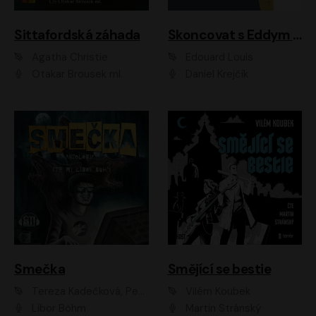
Sittafordská záhada
Skoncovat s Eddym B.
Agatha Christie
Édouard Louis
Otakar Brousek ml.
Daniel Krejčík
Smečka
Smějící se bestie
Tereza Kadečková, Petr Boček, Nelly Černohorská, Ondřej Kocáb, Ludmila Svozilová, Miroslav Pech, Karin Novotná, Jiří Sivok, Martin Štefko, Kateřina Malec Houfková, Tomáš Marton, Madla Pospíšilová Karasová, Michal Březina, Veronika Fiedlerová, Lukáš Vavrečka, Přemysl Krejčík, Mort Castle
Vilém Koubek
Libor Böhm
Martin Stránský