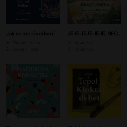
Jak se mění vědomí
JEJE JEJE JEJE, NĚCO SE MI DĚJE + PROBOUZECÍ KNÍŽKA + OPATRNĚ NA TO MRNĚ + USÍNACÍ KNÍŽKA
Michael Pollan
Robin Král
Zbyšek Horák
Robin Král