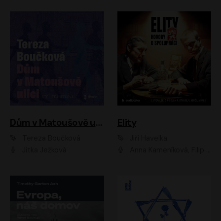
Dům v Matoušově ulici
Elity
Tereza Boučková
Jiří Havelka
Jitka Ježková
Anna Kameníková, Filip Březina, Jiří Lábus, Jiří Vyorálek, Klára Melíšková, Miloslav König, Miroslav Hanuš, Pavla Tomicová, Petr Lněnička, Richard Stanke, Taťjana Medveská, Václav Neužil, Vojtech Vondráček, Zdeněk Piškula