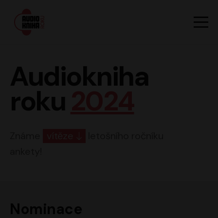
Hlavn
Men
Audiokniha roku
Audiokniha
roku
2024
Známe
vítěze
letošního ročníku
ankety!
Nominace