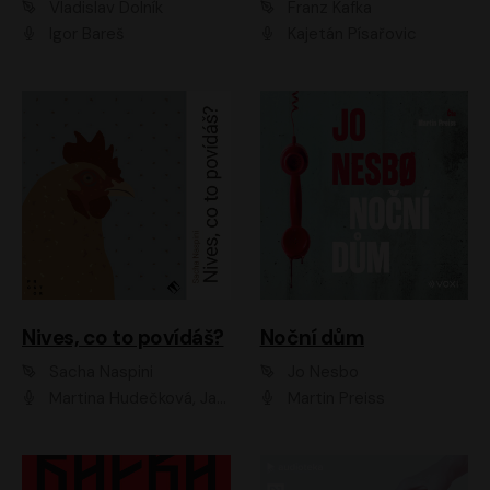
Vladislav Dolník
Franz Kafka
Igor Bareš
Kajetán Písařovic
Nives, co to povídáš?
Noční dům
Sacha Naspini
Jo Nesbo
Martina Hudečková, Jaromír Meduna, Zuzana Slavíková
Martin Preiss