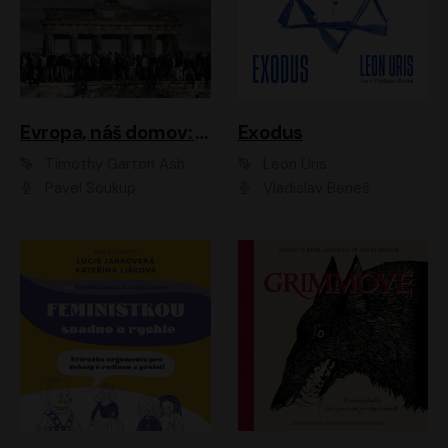
Evropa, náš domov: Od vylodění v Normandii po válku na Ukrajině
Exodus
Timothy Garton Ash
Leon Uris
Pavel Soukup
Vladislav Beneš