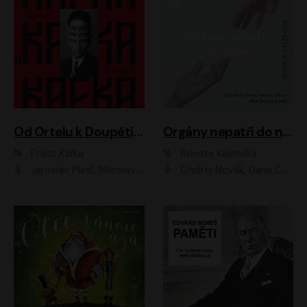
Od Ortelu k Doupěti – tucet Kafkových povídek
Orgány nepatří do nebe
Franz Kafka
Renata Kalenská
Jaroslav Plesl, Miloslav Mejzlík, David Novotný, Lukáš Hlavica, Jaromír Meduna, Václav Neužil, Otakar Brousek ml., Jan Holík, Václav Marhold
Ondřej Novák, Dana Černá, Martin Sláma, Petr Štěpán, Libor Hruška, Filip Jančík, Jakub Urbánek, Barbora Goldmannová, Karolína Zbořilová, Petra Šimberová, Richard Wágner, Klára Sochorová, Šárka Šildová, Zbyšek Horák, Anita Krausová