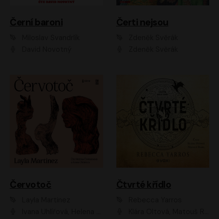
Černí baroni
Čerti nejsou
Miloslav Švandrlík
Zdeněk Svěrák
David Novotný
Zdeněk Svěrák
Červotoč
Čtvrté křídlo
Layla Martinez
Rebecca Yarros
Ivana Uhlířová, Helena Čermáková
Klára Oltová, Matouš Ruml