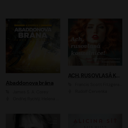
ACH, RUSOVLASÁ KOUZELNICE!
Abaddonova brána
Francis Scott Fitzgerald
Rudolf Červenka
James S. A. Corey
Ondřej Rychlý, Helena Dvořáková, Tereza Císařová, Jan Teplý, Jiří Vyorálek, Matěj Převrátil