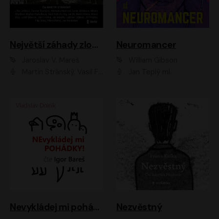
Největší záhady zločinu
Neuromancer
Jaroslav V. Mareš
William Gibson
Martin Stránský, Vasil Fridrich, Filip Jančík, Martin Preiss, Marek Holý, Lukáš Hlavica, Libor Hruška, Jan Maxián, Ladislav Cigánek, Jiří Ployhar, Filip Švarc, Vilém Udatný, Jan Vondráček, Jitka Ježková, Zuzana Slavíková, Michaela Klenková, Lucie Juřičková, Miriam Chytilová, Martina Hudečková
Jan Teplý ml.
Nevykládej mi pohádky
Nezvěstný