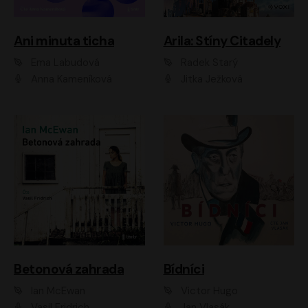
Ani minuta ticha
Arila: Stíny Citadely
Ema Labudová
Radek Starý
Anna Kameníková
Jitka Ježková
Betonová zahrada
Bídníci
Ian McEwan
Victor Hugo
Vasil Fridrich
Jan Vlasák