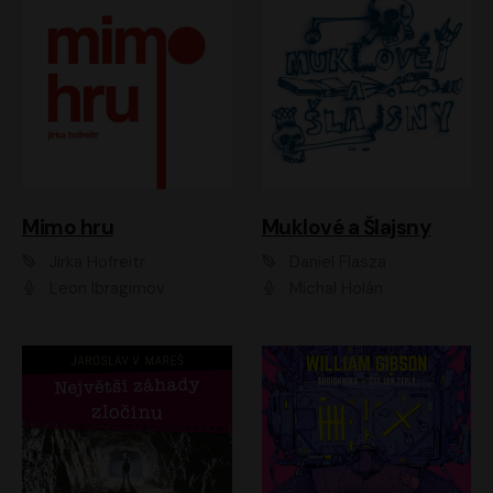
Muklové a Šlajsny
Mimo hru
Daniel Flasza
Jirka Hofreitr
Michal Holán
Leon Ibragimov