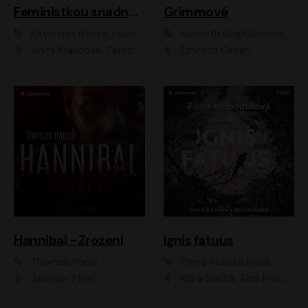
Feministkou snadno a rychle
Grimmové
Kateřina Lišková, Lucie Jarkovská
Kenneth Bøgh Andersen, Benni Bødker
Anita Krausová, Tereza Dočkalová
Ernesto Čekan
Hannibal - Zrození
Ignis fatuus
Thomas Harris
Petra Klabouchová
Jaroslav Plesl
Klára Suchá, Aleš Procházka