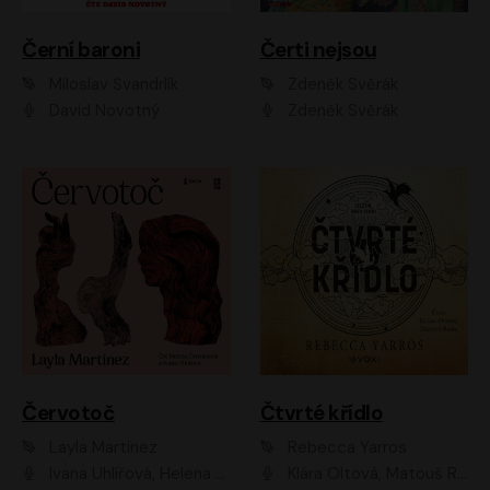
Černí baroni
Čerti nejsou
Miloslav Švandrlík
Zdeněk Svěrák
David Novotný
Zdeněk Svěrák
Červotoč
Čtvrté křídlo
Layla Martinez
Rebecca Yarros
Ivana Uhlířová, Helena Čermáková
Klára Oltová, Matouš Ruml