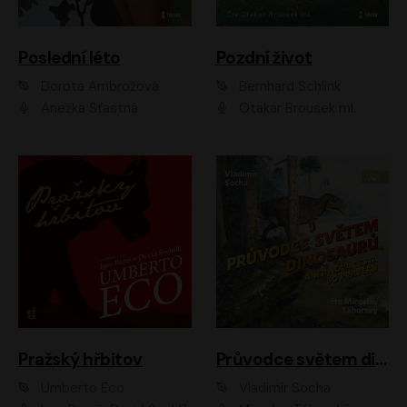
Poslední léto
Pozdní život
Dorota Ambrožová
Bernhard Schlink
Anežka Šťastná
Otakar Brousek ml.
Pražský hřbitov
Průvodce světem dinosaurů aneb Nová cesta do pravěku
Umberto Eco
Vladimír Socha