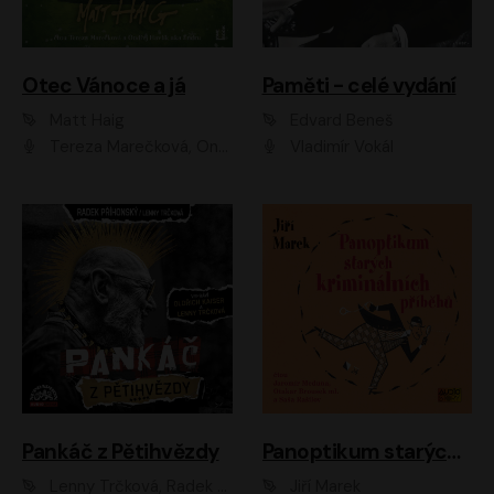
Otec Vánoce a já
Paměti - celé vydání
Matt Haig
Edvard Beneš
Tereza Marečková, Ondřej Endru Havlík
Vladimír Vokál
Pankáč z Pětihvězdy
Panoptikum starých kriminálních příběhů
Lenny Trčková, Radek Příhonský
Jiří Marek