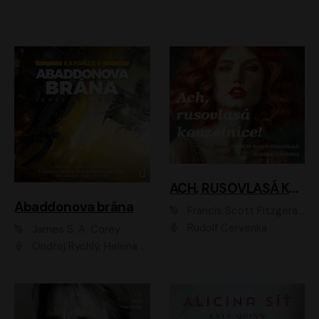
ACH, RUSOVLASÁ KOUZELNICE!
Abaddonova brána
Francis Scott Fitzgerald
Rudolf Červenka
James S. A. Corey
Ondřej Rychlý, Helena Dvořáková, Tereza Císařová, Jan Teplý, Jiří Vyorálek, Matěj Převrátil