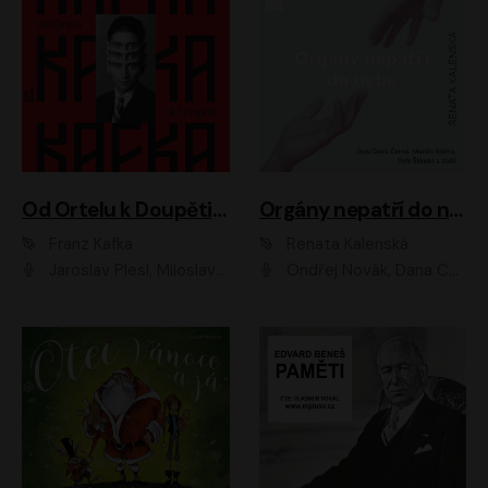
Od Ortelu k Doupěti – tucet Kafkových povídek
Orgány nepatří do nebe
Franz Kafka
Renata Kalenská
Jaroslav Plesl, Miloslav Mejzlík, David Novotný, Lukáš Hlavica, Jaromír Meduna, Václav Neužil, Otakar Brousek ml., Jan Holík, Václav Marhold
Ondřej Novák, Dana Černá, Martin Sláma, Petr Štěpán, Libor Hruška, Filip Jančík, Jakub Urbánek, Barbora Goldmannová, Karolína Zbořilová, Petra Šimberová, Richard Wágner, Klára Sochorová, Šárka Šildová, Zbyšek Horák, Anita Krausová