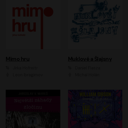
Muklové a Šlajsny
Mimo hru
Daniel Flasza
Jirka Hofreitr
Michal Holán
Leon Ibragimov