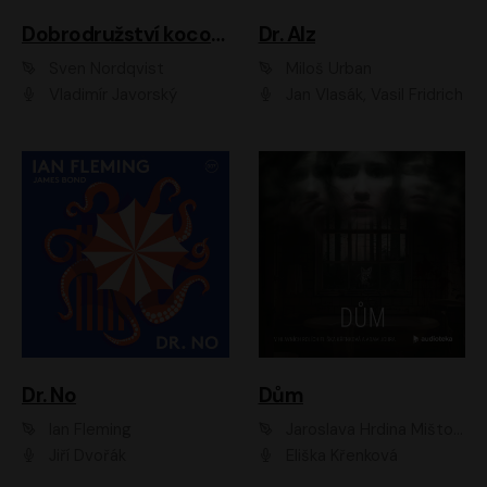
Dobrodružství kocoura Fiškuse a dědy Pettsona 1
Dr. Alz
Sven Nordqvist
Miloš Urban
Vladimír Javorský
Jan Vlasák, Vasil Fridrich
Dr. No
Dům
Ian Fleming
Jaroslava Hrdina Mištová
Jiří Dvořák
Eliška Křenková