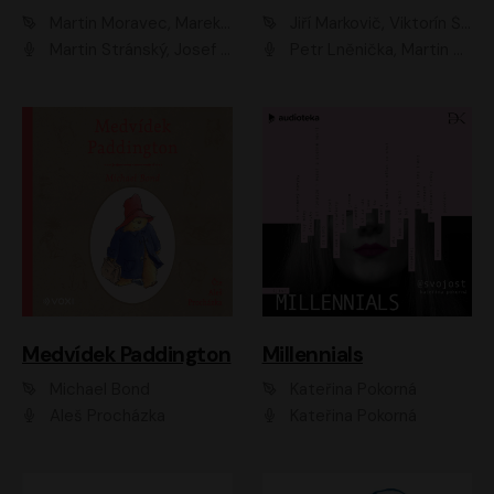
Martin Moravec, Marek Dvořák
Jiří Markovič, Viktorín Šulc
Martin Stránský, Josef Pejchal, Petra Bučková
Petr Lněnička, Martin Zahálka, Barbara Lukešová, Michal Zelenka
Medvídek Paddington
Millennials
Michael Bond
Kateřina Pokorná
Aleš Procházka
Kateřina Pokorná