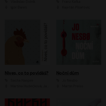
Vladislav Dolník
Franz Kafka
Igor Bareš
Kajetán Písařovic
Nives, co to povídáš?
Noční dům
Sacha Naspini
Jo Nesbo
Martina Hudečková, Jaromír Meduna, Zuzana Slavíková
Martin Preiss