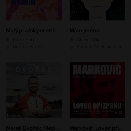
Malý pražský erotikon
Mám jméno
Patrik Hartl
Chanel Miller
David Novotný
Barbora Goldmannová
Marek Dvořák: Mezi nebem a pacientem
Markovič: Lovec přízraků