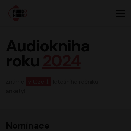
Hlavn
Men
Audiokniha roku
Audiokniha
roku
2024
Známe
vítěze
letošního ročníku
ankety!
Nominace