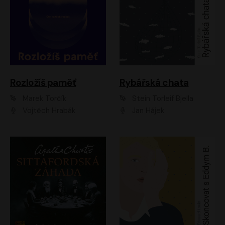
Rozložíš paměť
Rybářská chata
Marek Torčík
Stein Torleif Bjella
Vojtěch Hrabák
Jan Hájek