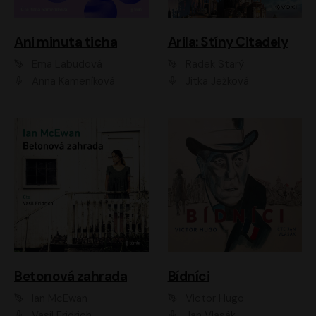
Ani minuta ticha
Arila: Stíny Citadely
Ema Labudová
Radek Starý
Anna Kameníková
Jitka Ježková
Betonová zahrada
Bídníci
Ian McEwan
Victor Hugo
Vasil Fridrich
Jan Vlasák