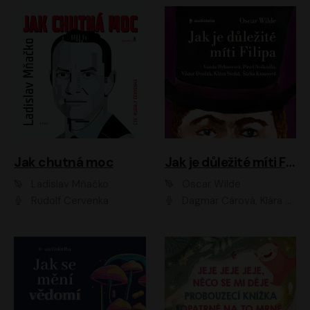
Jak chutná moc
Jak je důležité míti Filipa
Ladislav Mňačko
Oscar Wilde
Rudolf Červenka
Dagmar Čárová, Klára Suchá, Martin Hruška, Otakar Brousek ml., Pavel Neškudla, Radek Hoppe, Šárka Krausová, Vanda Hybnerová, Viktor Dvořák