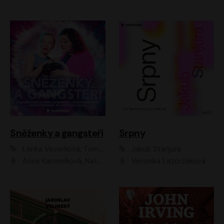
Sněženky a gangsteři
Srpny
Lenka Veverková, Tomáš Dianiška
Jakub Stanjura
Anna Kameníková, Nataša Bednářová, Tereza Hof, Taťjana Medvecká, Zuzana Slavíková, Šimon Krupa, Robert Mikluš, Jiří Vyorálek, Kryštof Hádek, Martin Hofmann, Martin Hruška
Veronika Lazorčáková