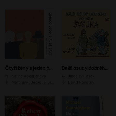
Čtyři ženy a jeden pohřeb
Další osudy dobrého vojáka Švejka
Narine Abgarjanová
Jaroslav Hašek
Martina Hudečková, Jaromír Meduna
David Novotný