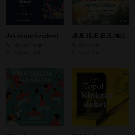
Jak se mění vědomí
JEJE JEJE JEJE, NĚCO SE MI DĚJE + PROBOUZECÍ KNÍŽKA + OPATRNĚ NA TO MRNĚ + USÍNACÍ KNÍŽKA
Michael Pollan
Robin Král
Zbyšek Horák
Robin Král