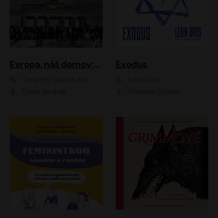
Evropa, náš domov: Od vylodění v Normandii po válku na Ukrajině
Exodus
Timothy Garton Ash
Leon Uris
Pavel Soukup
Vladislav Beneš