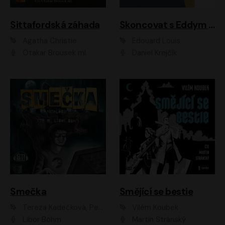
Sittafordská záhada
Skoncovat s Eddym B.
Agatha Christie
Édouard Louis
Otakar Brousek ml.
Daniel Krejčík
Smečka
Smějící se bestie
Tereza Kadečková, Petr Boček, Nelly Černohorská, Ondřej Kocáb, Ludmila Svozilová, Miroslav Pech, Karin Novotná, Jiří Sivok, Martin Štefko, Kateřina Malec Houfková, Tomáš Marton, Madla Pospíšilová Karasová, Michal Březina, Veronika Fiedlerová, Lukáš Vavrečka, Přemysl Krejčík, Mort Castle
Vilém Koubek
Libor Böhm
Martin Stránský