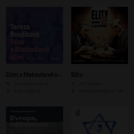
Dům v Matoušově ulici
Elity
Tereza Boučková
Jiří Havelka
Jitka Ježková
Anna Kameníková, Filip Březina, Jiří Lábus, Jiří Vyorálek, Klára Melíšková, Miloslav König, Miroslav Hanuš, Pavla Tomicová, Petr Lněnička, Richard Stanke, Taťjana Medveská, Václav Neužil, Vojtech Vondráček, Zdeněk Piškula