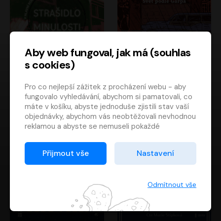
Aby web fungoval, jak má (souhlas
s cookies)
Strašidlo minulosti
Svět podle Garpa
Pro co nejlepší zážitek z procházení webu - aby
Jaroslav Velinský
John Irving
fungovalo vyhledávání, abychom si pamatovali, co
Libor Hruška
David Novotný
máte v košíku, abyste jednoduše zjistili stav vaší
objednávky, abychom vás neobtěžovali nevhodnou
reklamou a abyste se nemuseli pokaždé
přihlašovat.
Proto od vás potřebujeme souhlas se
Přijmout vše
Nastavení
zpracováním souborů cookies
, tj. malých souborů,
které se dočasně ukládají ve vašem prohlížeči.
Děkujeme, že nám ho dáte a pomůžete nám tak
Odmítnout vše
web zlepšovat.