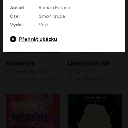
Autoři:
Romain Rolland
Čte:
Šimon Krupa
Vydal:
Voxi
Přehrát ukázku
Kruté moře
Limonádový Joe
Nicholas Monsarrat
Jiří Brdečka
Pavel Soukup, Aleš Procházka, David Novotný, Marek Holý, Martin Preiss, Jakub Saic, Petr Neskusil, David Matásek, Vasil Fridrich, Pavel Rímský, Zuzana Slavíková, Zbyšek Horák, Martin Zahálka, Luboš Ondráček, Amélie Vránová, Andrea Elsnerová, Anna Theimerová, Antonín Navrátil, Apolena Velsová, Bohdan Tůma, Filip Jančík, Filip Švarc, Jan Škvor, Jiří Köhler, Kateřina Peřinová, Kristýna Nebeská, Kristýna Skružná, Ladislav Cigánek, Libor Terš, Lucie Timíková, Martin Hruška, Martin Stránský, Michal Holán, Michal Jagelka, Milada Vaňkátová, Oldřich Hajlich, Pavel Dytrt, Petr Burian, Petr Gelnar, Radek Hoppe, Radek Škvor, Radovan Vaculík, Richard Fiala, Robert Hájek, Robin Pařík, Roman Hajlich, Roman Říčař, Svatopluk Schuller, Terezie Taberyová, Valentina Vránová, Vojtěch hájek, Zuzana Kajnarová Říčařová
David Novotný