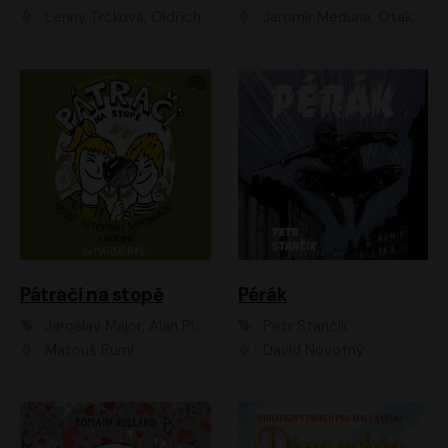
Lenny Trčková, Oldřich Kaiser
Jaromír Meduna, Otakar Brousek ml., Saša Rašilov
Pátrači na stopě
Pérák
Jaroslav Major, Alan Piskač
Petr Stančík
Matouš Ruml
David Novotný