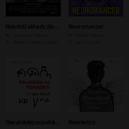
Největší záhady zločinu
Neuromancer
Jaroslav V. Mareš
William Gibson
Martin Stránský, Vasil Fridrich, Filip Jančík, Martin Preiss, Marek Holý, Lukáš Hlavica, Libor Hruška, Jan Maxián, Ladislav Cigánek, Jiří Ployhar, Filip Švarc, Vilém Udatný, Jan Vondráček, Jitka Ježková, Zuzana Slavíková, Michaela Klenková, Lucie Juřičková, Miriam Chytilová, Martina Hudečková
Jan Teplý ml.
Nevykládej mi pohádky
Nezvěstný