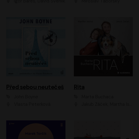
Igor Bareš, David Švehlík
Miroslav Táborský
Před sebou neutečeš
Rita
John Boyne
Marta Buchaca
Vlasta Peterková
Jakub Žáček, Martha Issová