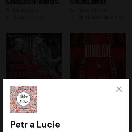
Klapzubova jedenáctka
Kloktat dehet
Eduard Bass
Jáchym Topol
David Novotný
Mark Kristián Hochman
Konec rudého člověka
Konkláve
Světlana Alexijevičová, Daniel Majling
Robert Harris
Jan Sklenář, Jan Staněk, Jan Vondráček, Johanna Tesařová, Klára Sedláčková Ottová, Magdalena Zimová, Marie Poulová, Martin Matejka, Miroslav Zavičár, Pavel Neškudla, Samuel Toman, Šimon Kučera, Štěpánka Fingerhutová, Tomáš Turek
Jan Kolařík
Petr a Lucie