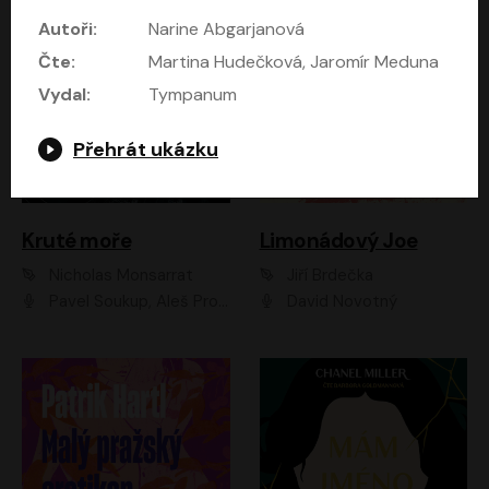
Autoři:
Narine Abgarjanová
Čte:
Martina Hudečková, Jaromír Meduna
Vydal:
Tympanum
Přehrát ukázku
Kruté moře
Limonádový Joe
Nicholas Monsarrat
Jiří Brdečka
Pavel Soukup, Aleš Procházka, David Novotný, Marek Holý, Martin Preiss, Jakub Saic, Petr Neskusil, David Matásek, Vasil Fridrich, Pavel Rímský, Zuzana Slavíková, Zbyšek Horák, Martin Zahálka, Luboš Ondráček, Amélie Vránová, Andrea Elsnerová, Anna Theimerová, Antonín Navrátil, Apolena Velsová, Bohdan Tůma, Filip Jančík, Filip Švarc, Jan Škvor, Jiří Köhler, Kateřina Peřinová, Kristýna Nebeská, Kristýna Skružná, Ladislav Cigánek, Libor Terš, Lucie Timíková, Martin Hruška, Martin Stránský, Michal Holán, Michal Jagelka, Milada Vaňkátová, Oldřich Hajlich, Pavel Dytrt, Petr Burian, Petr Gelnar, Radek Hoppe, Radek Škvor, Radovan Vaculík, Richard Fiala, Robert Hájek, Robin Pařík, Roman Hajlich, Roman Říčař, Svatopluk Schuller, Terezie Taberyová, Valentina Vránová, Vojtěch hájek, Zuzana Kajnarová Říčařová
David Novotný