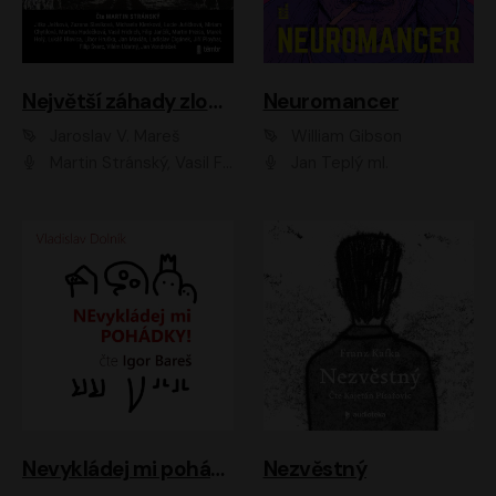
Největší záhady zločinu
Neuromancer
Jaroslav V. Mareš
William Gibson
Martin Stránský, Vasil Fridrich, Filip Jančík, Martin Preiss, Marek Holý, Lukáš Hlavica, Libor Hruška, Jan Maxián, Ladislav Cigánek, Jiří Ployhar, Filip Švarc, Vilém Udatný, Jan Vondráček, Jitka Ježková, Zuzana Slavíková, Michaela Klenková, Lucie Juřičková, Miriam Chytilová, Martina Hudečková
Jan Teplý ml.
Nevykládej mi pohádky
Nezvěstný