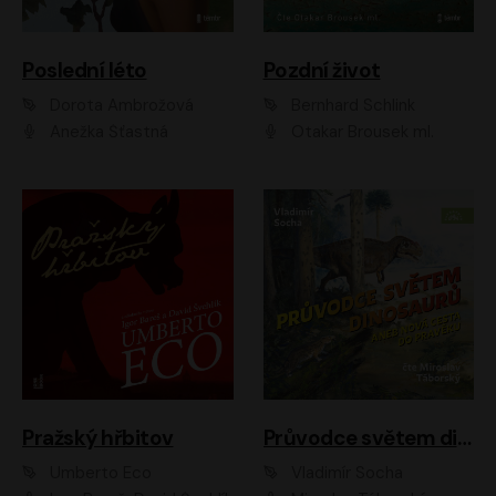
Poslední léto
Pozdní život
Dorota Ambrožová
Bernhard Schlink
Anežka Šťastná
Otakar Brousek ml.
Pražský hřbitov
Průvodce světem dinosaurů aneb Nová cesta do pravěku
Umberto Eco
Vladimír Socha