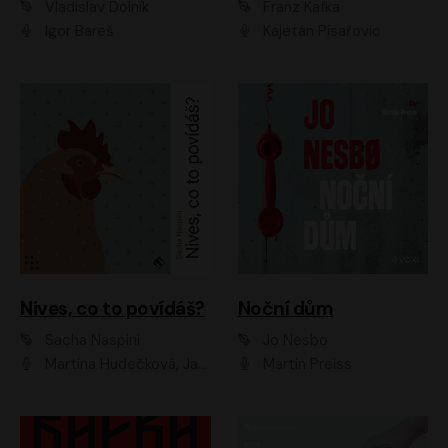
Vladislav Dolník
Franz Kafka
Igor Bareš
Kajetán Písařovic
Nives, co to povídáš?
Noční dům
Sacha Naspini
Jo Nesbo
Martina Hudečková, Jaromír Meduna, Zuzana Slavíková
Martin Preiss