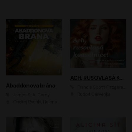
ACH, RUSOVLASÁ KOUZELNICE!
Abaddonova brána
Francis Scott Fitzgerald
Rudolf Červenka
James S. A. Corey
Ondřej Rychlý, Helena Dvořáková, Tereza Císařová, Jan Teplý, Jiří Vyorálek, Matěj Převrátil