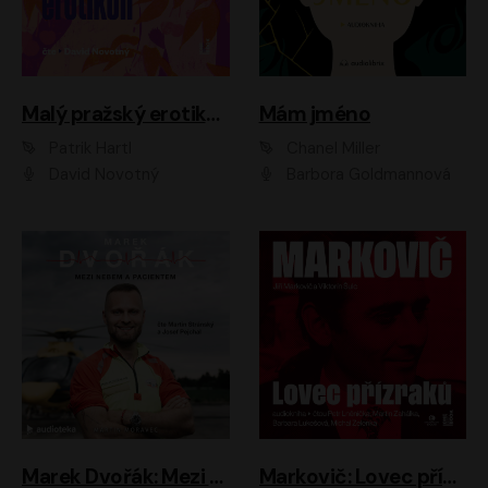
Malý pražský erotikon
Mám jméno
Patrik Hartl
Chanel Miller
David Novotný
Barbora Goldmannová
Marek Dvořák: Mezi nebem a pacientem
Markovič: Lovec přízraků