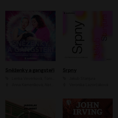
Sněženky a gangsteři
Srpny
Lenka Veverková, Tomáš Dianiška
Jakub Stanjura
Anna Kameníková, Nataša Bednářová, Tereza Hof, Taťjana Medvecká, Zuzana Slavíková, Šimon Krupa, Robert Mikluš, Jiří Vyorálek, Kryštof Hádek, Martin Hofmann, Martin Hruška
Veronika Lazorčáková