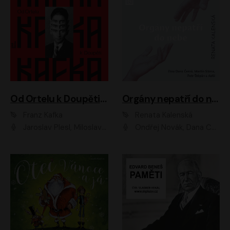
Od Ortelu k Doupěti – tucet Kafkových povídek
Orgány nepatří do nebe
Franz Kafka
Renata Kalenská
Jaroslav Plesl, Miloslav Mejzlík, David Novotný, Lukáš Hlavica, Jaromír Meduna, Václav Neužil, Otakar Brousek ml., Jan Holík, Václav Marhold
Ondřej Novák, Dana Černá, Martin Sláma, Petr Štěpán, Libor Hruška, Filip Jančík, Jakub Urbánek, Barbora Goldmannová, Karolína Zbořilová, Petra Šimberová, Richard Wágner, Klára Sochorová, Šárka Šildová, Zbyšek Horák, Anita Krausová