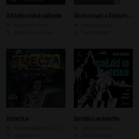
Sittafordská záhada
Skoncovat s Eddym B.
Agatha Christie
Édouard Louis
Otakar Brousek ml.
Daniel Krejčík
Smečka
Smějící se bestie
Tereza Kadečková, Petr Boček, Nelly Černohorská, Ondřej Kocáb, Ludmila Svozilová, Miroslav Pech, Karin Novotná, Jiří Sivok, Martin Štefko, Kateřina Malec Houfková, Tomáš Marton, Madla Pospíšilová Karasová, Michal Březina, Veronika Fiedlerová, Lukáš Vavrečka, Přemysl Krejčík, Mort Castle
Vilém Koubek
Libor Böhm
Martin Stránský