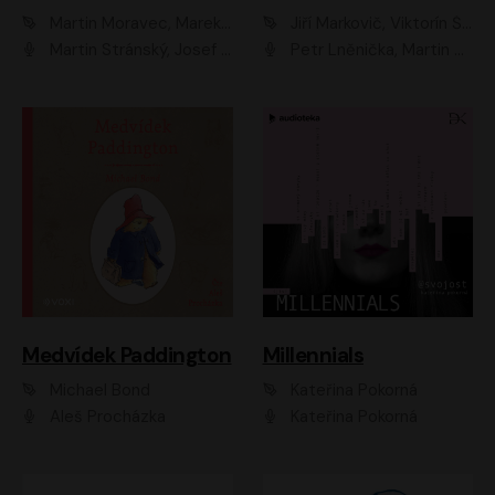
Martin Moravec, Marek Dvořák
Jiří Markovič, Viktorín Šulc
Martin Stránský, Josef Pejchal, Petra Bučková
Petr Lněnička, Martin Zahálka, Barbara Lukešová, Michal Zelenka
Medvídek Paddington
Millennials
Michael Bond
Kateřina Pokorná
Aleš Procházka
Kateřina Pokorná