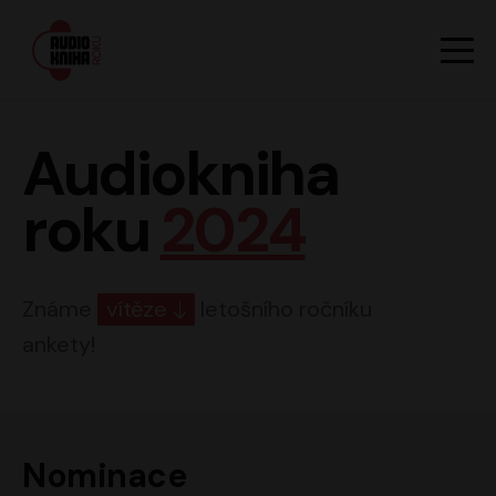
Hlavn
Men
Audiokniha roku
Audiokniha
roku
2024
Známe
vítěze
letošního ročníku
ankety!
Nominace