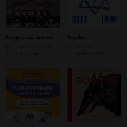
Evropa, náš domov: Od vylodění v Normandii po válku na Ukrajině
Exodus
Timothy Garton Ash
Leon Uris
Pavel Soukup
Vladislav Beneš