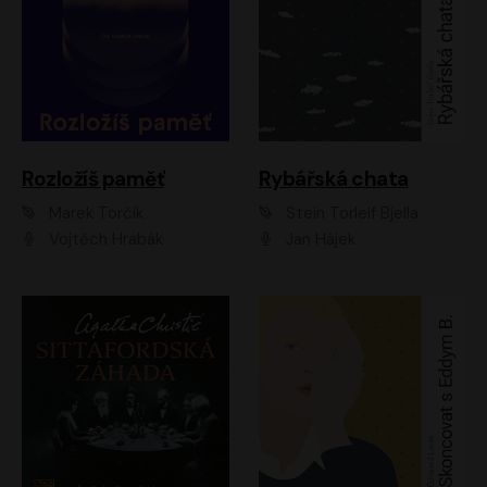
Rozložíš paměť
Rybářská chata
Marek Torčík
Stein Torleif Bjella
Vojtěch Hrabák
Jan Hájek