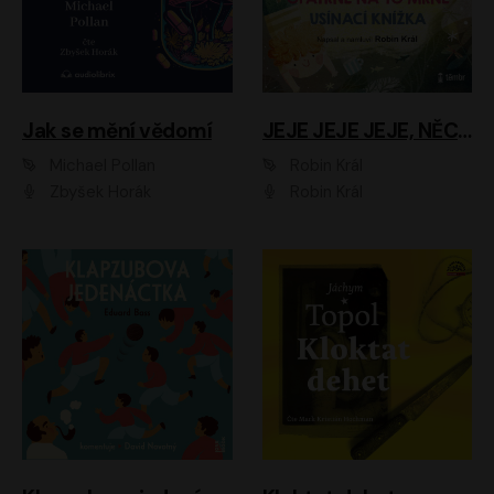
Jak se mění vědomí
JEJE JEJE JEJE, NĚCO SE MI DĚJE + PROBOUZECÍ KNÍŽKA + OPATRNĚ NA TO MRNĚ + USÍNACÍ KNÍŽKA
Michael Pollan
Robin Král
Zbyšek Horák
Robin Král