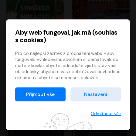
Aby web fungoval, jak má (souhlas
s cookies)
Strašidlo minulosti
Svět podle Garpa
Pro co nejlepší zážitek z procházení webu - aby
Jaroslav Velinský
John Irving
fungovalo vyhledávání, abychom si pamatovali, co
Libor Hruška
David Novotný
máte v košíku, abyste jednoduše zjistili stav vaší
objednávky, abychom vás neobtěžovali nevhodnou
reklamou a abyste se nemuseli pokaždé
přihlašovat.
Proto od vás potřebujeme souhlas se
Přijmout vše
Nastavení
zpracováním souborů cookies
, tj. malých souborů,
které se dočasně ukládají ve vašem prohlížeči.
Děkujeme, že nám ho dáte a pomůžete nám tak
Odmítnout vše
web zlepšovat.