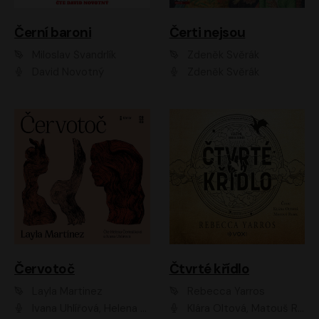
Černí baroni
Čerti nejsou
Miloslav Švandrlík
Zdeněk Svěrák
David Novotný
Zdeněk Svěrák
Červotoč
Čtvrté křídlo
Layla Martinez
Rebecca Yarros
Ivana Uhlířová, Helena Čermáková
Klára Oltová, Matouš Ruml