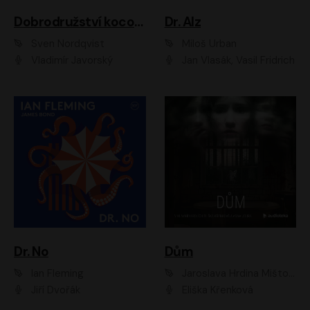
Dobrodružství kocoura Fiškuse a dědy Pettsona 1
Dr. Alz
Sven Nordqvist
Miloš Urban
Vladimír Javorský
Jan Vlasák, Vasil Fridrich
Dr. No
Dům
Ian Fleming
Jaroslava Hrdina Mištová
Jiří Dvořák
Eliška Křenková