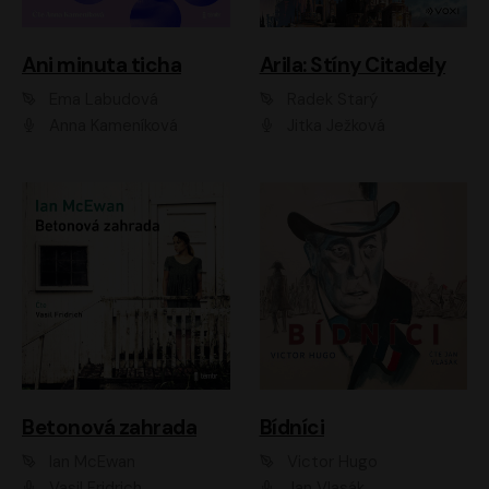
Ani minuta ticha
Arila: Stíny Citadely
Ema Labudová
Radek Starý
Anna Kameníková
Jitka Ježková
Betonová zahrada
Bídníci
Ian McEwan
Victor Hugo
Vasil Fridrich
Jan Vlasák