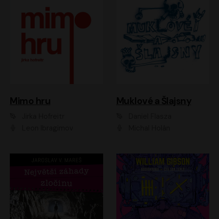
Muklové a Šlajsny
Mimo hru
Daniel Flasza
Jirka Hofreitr
Michal Holán
Leon Ibragimov