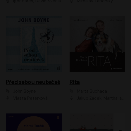
Igor Bareš, David Švehlík
Miroslav Táborský
Před sebou neutečeš
Rita
John Boyne
Marta Buchaca
Vlasta Peterková
Jakub Žáček, Martha Issová