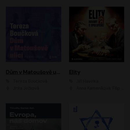
Dům v Matoušově ulici
Elity
Tereza Boučková
Jiří Havelka
Jitka Ježková
Anna Kameníková, Filip Březina, Jiří Lábus, Jiří Vyorálek, Klára Melíšková, Miloslav König, Miroslav Hanuš, Pavla Tomicová, Petr Lněnička, Richard Stanke, Taťjana Medveská, Václav Neužil, Vojtech Vondráček, Zdeněk Piškula