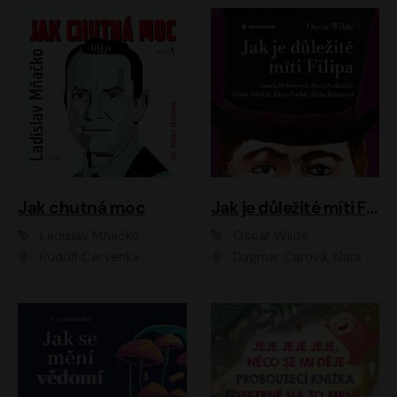
Jak chutná moc
Jak je důležité míti Filipa
Ladislav Mňačko
Oscar Wilde
Rudolf Červenka
Dagmar Čárová, Klára Suchá, Martin Hruška, Otakar Brousek ml., Pavel Neškudla, Radek Hoppe, Šárka Krausová, Vanda Hybnerová, Viktor Dvořák