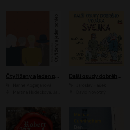
Čtyři ženy a jeden pohřeb
Další osudy dobrého vojáka Švejka
Narine Abgarjanová
Jaroslav Hašek
Martina Hudečková, Jaromír Meduna
David Novotný