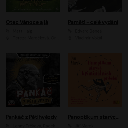
Otec Vánoce a já
Paměti - celé vydání
Matt Haig
Edvard Beneš
Tereza Marečková, Ondřej Endru Havlík
Vladimír Vokál
Pankáč z Pětihvězdy
Panoptikum starých kriminálních příběhů
Lenny Trčková, Radek Příhonský
Jiří Marek