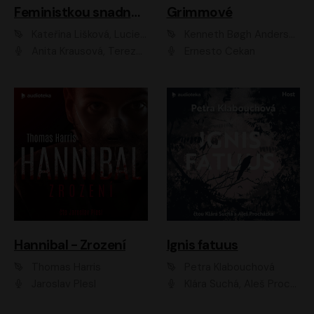
Feministkou snadno a rychle
Grimmové
Kateřina Lišková, Lucie Jarkovská
Kenneth Bøgh Andersen, Benni Bødker
Anita Krausová, Tereza Dočkalová
Ernesto Čekan
Hannibal - Zrození
Ignis fatuus
Thomas Harris
Petra Klabouchová
Jaroslav Plesl
Klára Suchá, Aleš Procházka