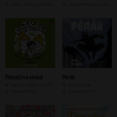
Lenny Trčková, Oldřich Kaiser
Jaromír Meduna, Otakar Brousek ml., Saša Rašilov
Pátrači na stopě
Pérák
Jaroslav Major, Alan Piskač
Petr Stančík
Matouš Ruml
David Novotný