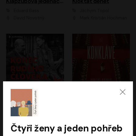
Klapzubova jedenáctka
Kloktat dehet
Eduard Bass
Jáchym Topol
David Novotný
Mark Kristián Hochman
Konec rudého člověka
Konkláve
Světlana Alexijevičová, Daniel Majling
Robert Harris
Jan Sklenář, Jan Staněk, Jan Vondráček, Johanna Tesařová, Klára Sedláčková Ottová, Magdalena Zimová, Marie Poulová, Martin Matejka, Miroslav Zavičár, Pavel Neškudla, Samuel Toman, Šimon Kučera, Štěpánka Fingerhutová, Tomáš Turek
Jan Kolařík
Čtyři ženy a jeden pohřeb