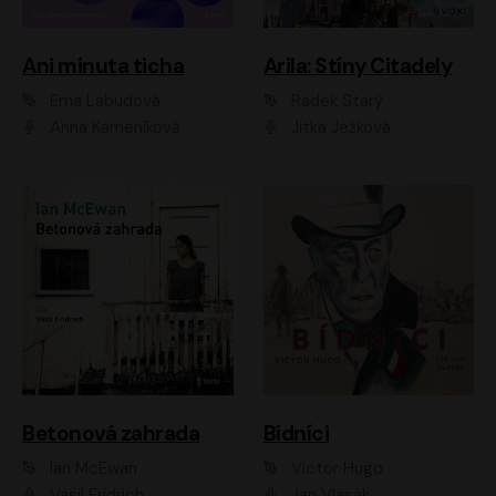
Ani minuta ticha
Arila: Stíny Citadely
Ema Labudová
Radek Starý
Anna Kameníková
Jitka Ježková
Betonová zahrada
Bídníci
Ian McEwan
Victor Hugo
Vasil Fridrich
Jan Vlasák