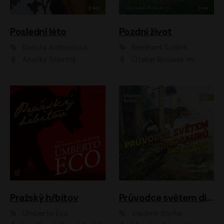
Poslední léto
Pozdní život
Dorota Ambrožová
Bernhard Schlink
Anežka Šťastná
Otakar Brousek ml.
Pražský hřbitov
Průvodce světem dinosaurů aneb Nová cesta do pravěku
Umberto Eco
Vladimír Socha