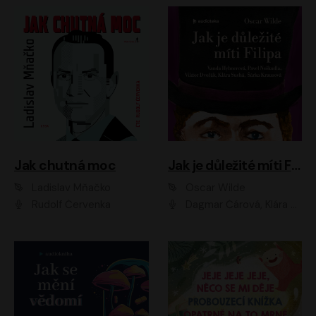
Jak chutná moc
Jak je důležité míti Filipa
Ladislav Mňačko
Oscar Wilde
Rudolf Červenka
Dagmar Čárová, Klára Suchá, Martin Hruška, Otakar Brousek ml., Pavel Neškudla, Radek Hoppe, Šárka Krausová, Vanda Hybnerová, Viktor Dvořák