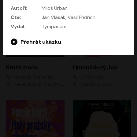
Autoři:
Miloš Urban
Čte:
Jan Vlasák, Vasil Fridrich
Vydal:
Tympanum
Přehrát ukázku
Kruté moře
Limonádový Joe
Nicholas Monsarrat
Jiří Brdečka
Pavel Soukup, Aleš Procházka, David Novotný, Marek Holý, Martin Preiss, Jakub Saic, Petr Neskusil, David Matásek, Vasil Fridrich, Pavel Rímský, Zuzana Slavíková, Zbyšek Horák, Martin Zahálka, Luboš Ondráček, Amélie Vránová, Andrea Elsnerová, Anna Theimerová, Antonín Navrátil, Apolena Velsová, Bohdan Tůma, Filip Jančík, Filip Švarc, Jan Škvor, Jiří Köhler, Kateřina Peřinová, Kristýna Nebeská, Kristýna Skružná, Ladislav Cigánek, Libor Terš, Lucie Timíková, Martin Hruška, Martin Stránský, Michal Holán, Michal Jagelka, Milada Vaňkátová, Oldřich Hajlich, Pavel Dytrt, Petr Burian, Petr Gelnar, Radek Hoppe, Radek Škvor, Radovan Vaculík, Richard Fiala, Robert Hájek, Robin Pařík, Roman Hajlich, Roman Říčař, Svatopluk Schuller, Terezie Taberyová, Valentina Vránová, Vojtěch hájek, Zuzana Kajnarová Říčařová
David Novotný