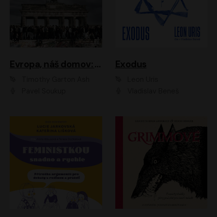
Evropa, náš domov: Od vylodění v Normandii po válku na Ukrajině
Exodus
Timothy Garton Ash
Leon Uris
Pavel Soukup
Vladislav Beneš