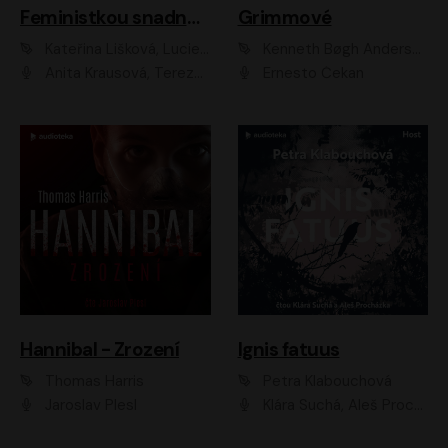
Feministkou snadno a rychle
Grimmové
Kateřina Lišková, Lucie Jarkovská
Kenneth Bøgh Andersen, Benni Bødker
Anita Krausová, Tereza Dočkalová
Ernesto Čekan
Hannibal - Zrození
Ignis fatuus
Thomas Harris
Petra Klabouchová
Jaroslav Plesl
Klára Suchá, Aleš Procházka