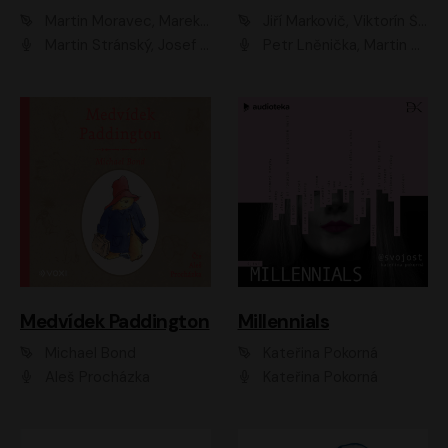
Martin Moravec, Marek Dvořák
Jiří Markovič, Viktorín Šulc
Martin Stránský, Josef Pejchal, Petra Bučková
Petr Lněnička, Martin Zahálka, Barbara Lukešová, Michal Zelenka
Medvídek Paddington
Millennials
Michael Bond
Kateřina Pokorná
Aleš Procházka
Kateřina Pokorná