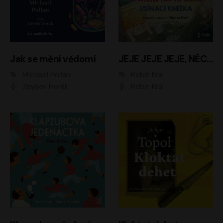
Jak se mění vědomí
JEJE JEJE JEJE, NĚCO SE MI DĚJE + PROBOUZECÍ KNÍŽKA + OPATRNĚ NA TO MRNĚ + USÍNACÍ KNÍŽKA
Michael Pollan
Robin Král
Zbyšek Horák
Robin Král