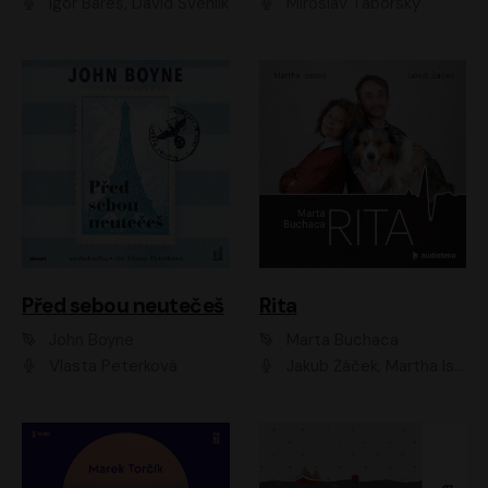
Igor Bareš, David Švehlík
Miroslav Táborský
Před sebou neutečeš
Rita
John Boyne
Marta Buchaca
Vlasta Peterková
Jakub Žáček, Martha Issová