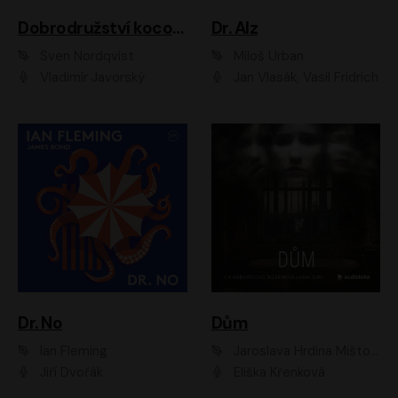
Dobrodružství kocoura Fiškuse a dědy Pettsona 1
Dr. Alz
Sven Nordqvist
Miloš Urban
Vladimír Javorský
Jan Vlasák, Vasil Fridrich
Dr. No
Dům
Ian Fleming
Jaroslava Hrdina Mištová
Jiří Dvořák
Eliška Křenková