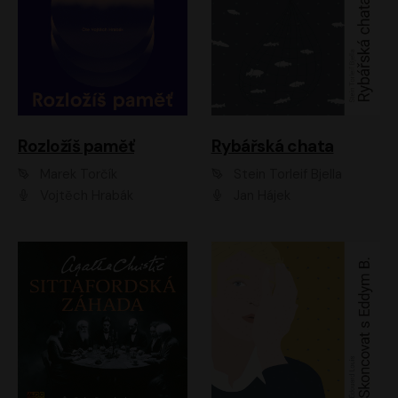
Rozložíš paměť
Rybářská chata
Marek Torčík
Stein Torleif Bjella
Vojtěch Hrabák
Jan Hájek