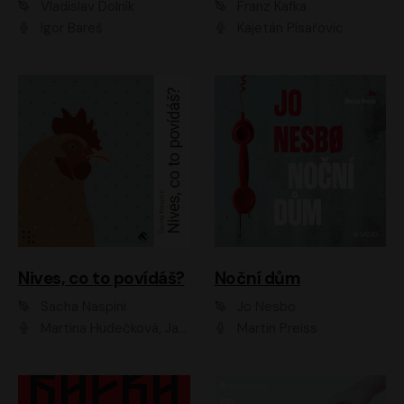
Vladislav Dolník
Franz Kafka
Igor Bareš
Kajetán Písařovic
Nives, co to povídáš?
Noční dům
Sacha Naspini
Jo Nesbo
Martina Hudečková, Jaromír Meduna, Zuzana Slavíková
Martin Preiss