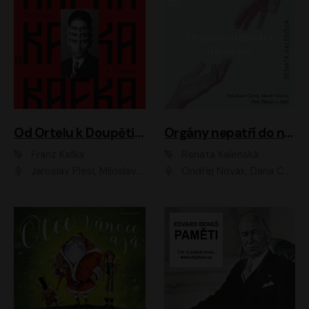
Od Ortelu k Doupěti – tucet Kafkových povídek
Orgány nepatří do nebe
Franz Kafka
Renata Kalenská
Jaroslav Plesl, Miloslav Mejzlík, David Novotný, Lukáš Hlavica, Jaromír Meduna, Václav Neužil, Otakar Brousek ml., Jan Holík, Václav Marhold
Ondřej Novák, Dana Černá, Martin Sláma, Petr Štěpán, Libor Hruška, Filip Jančík, Jakub Urbánek, Barbora Goldmannová, Karolína Zbořilová, Petra Šimberová, Richard Wágner, Klára Sochorová, Šárka Šildová, Zbyšek Horák, Anita Krausová