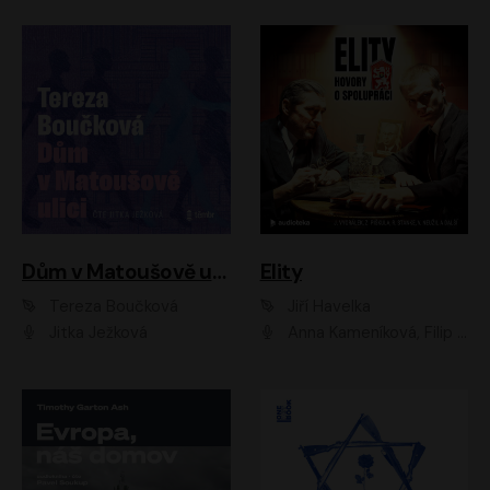
Dům v Matoušově ulici
Elity
Tereza Boučková
Jiří Havelka
Jitka Ježková
Anna Kameníková, Filip Březina, Jiří Lábus, Jiří Vyorálek, Klára Melíšková, Miloslav König, Miroslav Hanuš, Pavla Tomicová, Petr Lněnička, Richard Stanke, Taťjana Medveská, Václav Neužil, Vojtech Vondráček, Zdeněk Piškula