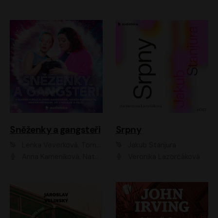
Sněženky a gangsteři
Srpny
Lenka Veverková, Tomáš Dianiška
Jakub Stanjura
Anna Kameníková, Nataša Bednářová, Tereza Hof, Taťjana Medvecká, Zuzana Slavíková, Šimon Krupa, Robert Mikluš, Jiří Vyorálek, Kryštof Hádek, Martin Hofmann, Martin Hruška
Veronika Lazorčáková