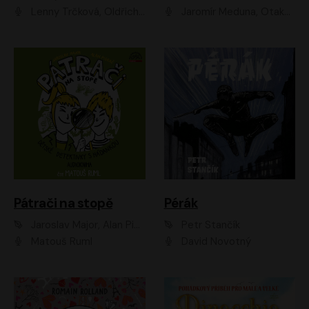
Lenny Trčková, Oldřich Kaiser
Jaromír Meduna, Otakar Brousek ml., Saša Rašilov
Pátrači na stopě
Pérák
Jaroslav Major, Alan Piskač
Petr Stančík
Matouš Ruml
David Novotný