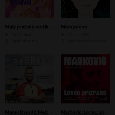
Malý pražský erotikon
Mám jméno
Patrik Hartl
Chanel Miller
David Novotný
Barbora Goldmannová
Marek Dvořák: Mezi nebem a pacientem
Markovič: Lovec přízraků