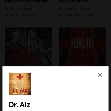
Klapzubova jedenáctka
Kloktat dehet
Eduard Bass
Jáchym Topol
David Novotný
Mark Kristián Hochman
Konec rudého člověka
Konkláve
Světlana Alexijevičová, Daniel Majling
Robert Harris
Jan Sklenář, Jan Staněk, Jan Vondráček, Johanna Tesařová, Klára Sedláčková Ottová, Magdalena Zimová, Marie Poulová, Martin Matejka, Miroslav Zavičár, Pavel Neškudla, Samuel Toman, Šimon Kučera, Štěpánka Fingerhutová, Tomáš Turek
Jan Kolařík
Dr. Alz