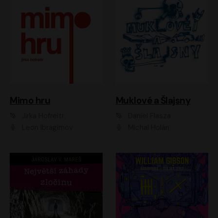
Muklové a Šlajsny
Mimo hru
Daniel Flasza
Jirka Hofreitr
Michal Holán
Leon Ibragimov