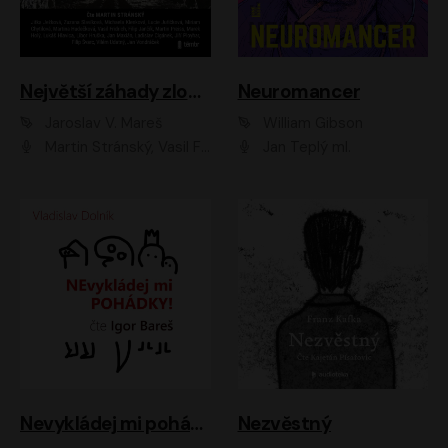
Největší záhady zločinu
Neuromancer
Jaroslav V. Mareš
William Gibson
Martin Stránský, Vasil Fridrich, Filip Jančík, Martin Preiss, Marek Holý, Lukáš Hlavica, Libor Hruška, Jan Maxián, Ladislav Cigánek, Jiří Ployhar, Filip Švarc, Vilém Udatný, Jan Vondráček, Jitka Ježková, Zuzana Slavíková, Michaela Klenková, Lucie Juřičková, Miriam Chytilová, Martina Hudečková
Jan Teplý ml.
Nevykládej mi pohádky
Nezvěstný