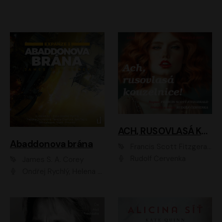
ACH, RUSOVLASÁ KOUZELNICE!
Abaddonova brána
Francis Scott Fitzgerald
Rudolf Červenka
James S. A. Corey
Ondřej Rychlý, Helena Dvořáková, Tereza Císařová, Jan Teplý, Jiří Vyorálek, Matěj Převrátil