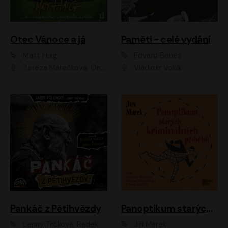
Otec Vánoce a já
Paměti - celé vydání
Matt Haig
Edvard Beneš
Tereza Marečková, Ondřej Endru Havlík
Vladimír Vokál
Pankáč z Pětihvězdy
Panoptikum starých kriminálních příběhů
Lenny Trčková, Radek Příhonský
Jiří Marek