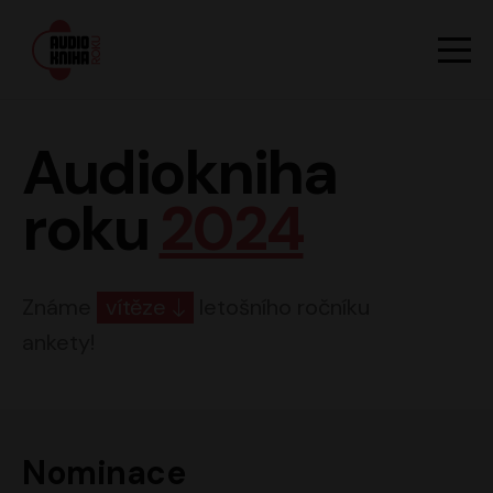
Hlavn
Men
Audiokniha roku
Audiokniha
roku
2024
Známe
vítěze
letošního ročníku
ankety!
Nominace