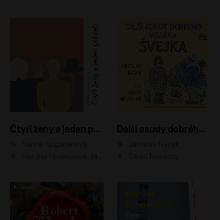
Čtyři ženy a jeden pohřeb
Další osudy dobrého vojáka Švejka
Narine Abgarjanová
Jaroslav Hašek
Martina Hudečková, Jaromír Meduna
David Novotný