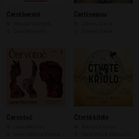
Černí baroni
Čerti nejsou
Miloslav Švandrlík
Zdeněk Svěrák
David Novotný
Zdeněk Svěrák
Červotoč
Čtvrté křídlo
Layla Martinez
Rebecca Yarros
Ivana Uhlířová, Helena Čermáková
Klára Oltová, Matouš Ruml