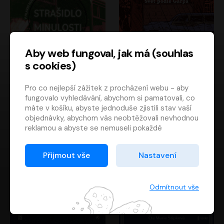
Aby web fungoval, jak má (souhlas
s cookies)
Strašidlo minulosti
Svět podle Garpa
Pro co nejlepší zážitek z procházení webu - aby
Jaroslav Velinský
John Irving
fungovalo vyhledávání, abychom si pamatovali, co
Libor Hruška
David Novotný
máte v košíku, abyste jednoduše zjistili stav vaší
objednávky, abychom vás neobtěžovali nevhodnou
reklamou a abyste se nemuseli pokaždé
přihlašovat.
Proto od vás potřebujeme souhlas se
Přijmout vše
Nastavení
zpracováním souborů cookies
, tj. malých souborů,
které se dočasně ukládají ve vašem prohlížeči.
Děkujeme, že nám ho dáte a pomůžete nám tak
Odmítnout vše
web zlepšovat.