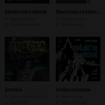
Sittafordská záhada
Skoncovat s Eddym B.
Agatha Christie
Édouard Louis
Otakar Brousek ml.
Daniel Krejčík
Smečka
Smějící se bestie
Tereza Kadečková, Petr Boček, Nelly Černohorská, Ondřej Kocáb, Ludmila Svozilová, Miroslav Pech, Karin Novotná, Jiří Sivok, Martin Štefko, Kateřina Malec Houfková, Tomáš Marton, Madla Pospíšilová Karasová, Michal Březina, Veronika Fiedlerová, Lukáš Vavrečka, Přemysl Krejčík, Mort Castle
Vilém Koubek
Libor Böhm
Martin Stránský