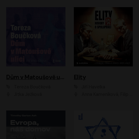
Dům v Matoušově ulici
Elity
Tereza Boučková
Jiří Havelka
Jitka Ježková
Anna Kameníková, Filip Březina, Jiří Lábus, Jiří Vyorálek, Klára Melíšková, Miloslav König, Miroslav Hanuš, Pavla Tomicová, Petr Lněnička, Richard Stanke, Taťjana Medveská, Václav Neužil, Vojtech Vondráček, Zdeněk Piškula