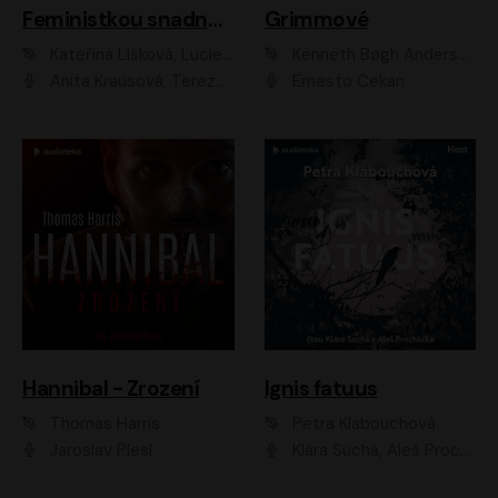
Feministkou snadno a rychle
Grimmové
Kateřina Lišková, Lucie Jarkovská
Kenneth Bøgh Andersen, Benni Bødker
Anita Krausová, Tereza Dočkalová
Ernesto Čekan
Hannibal - Zrození
Ignis fatuus
Thomas Harris
Petra Klabouchová
Jaroslav Plesl
Klára Suchá, Aleš Procházka