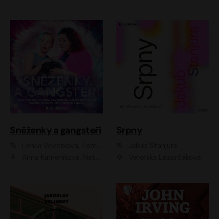
Sněženky a gangsteři
Srpny
Lenka Veverková, Tomáš Dianiška
Jakub Stanjura
Anna Kameníková, Nataša Bednářová, Tereza Hof, Taťjana Medvecká, Zuzana Slavíková, Šimon Krupa, Robert Mikluš, Jiří Vyorálek, Kryštof Hádek, Martin Hofmann, Martin Hruška
Veronika Lazorčáková