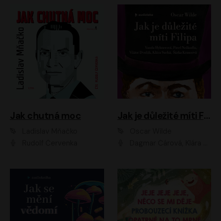
Jak chutná moc
Jak je důležité míti Filipa
Ladislav Mňačko
Oscar Wilde
Rudolf Červenka
Dagmar Čárová, Klára Suchá, Martin Hruška, Otakar Brousek ml., Pavel Neškudla, Radek Hoppe, Šárka Krausová, Vanda Hybnerová, Viktor Dvořák