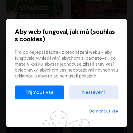
Aby web fungoval, jak má (souhlas
s cookies)
Strašidlo minulosti
Svět podle Garpa
Pro co nejlepší zážitek z procházení webu - aby
Jaroslav Velinský
John Irving
fungovalo vyhledávání, abychom si pamatovali, co
Libor Hruška
David Novotný
máte v košíku, abyste jednoduše zjistili stav vaší
objednávky, abychom vás neobtěžovali nevhodnou
reklamou a abyste se nemuseli pokaždé
přihlašovat.
Proto od vás potřebujeme souhlas se
Přijmout vše
Nastavení
zpracováním souborů cookies
, tj. malých souborů,
které se dočasně ukládají ve vašem prohlížeči.
Děkujeme, že nám ho dáte a pomůžete nám tak
Odmítnout vše
web zlepšovat.