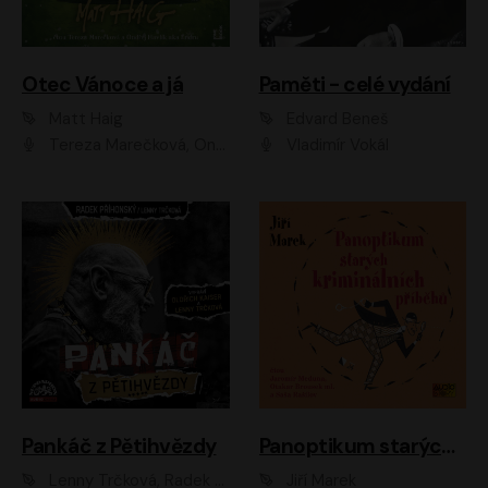
Otec Vánoce a já
Paměti - celé vydání
Matt Haig
Edvard Beneš
Tereza Marečková, Ondřej Endru Havlík
Vladimír Vokál
Pankáč z Pětihvězdy
Panoptikum starých kriminálních příběhů
Lenny Trčková, Radek Příhonský
Jiří Marek