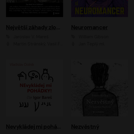
Největší záhady zločinu
Neuromancer
Jaroslav V. Mareš
William Gibson
Martin Stránský, Vasil Fridrich, Filip Jančík, Martin Preiss, Marek Holý, Lukáš Hlavica, Libor Hruška, Jan Maxián, Ladislav Cigánek, Jiří Ployhar, Filip Švarc, Vilém Udatný, Jan Vondráček, Jitka Ježková, Zuzana Slavíková, Michaela Klenková, Lucie Juřičková, Miriam Chytilová, Martina Hudečková
Jan Teplý ml.
Nevykládej mi pohádky
Nezvěstný