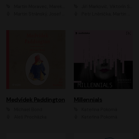
Martin Moravec, Marek Dvořák
Jiří Markovič, Viktorín Šulc
Martin Stránský, Josef Pejchal, Petra Bučková
Petr Lněnička, Martin Zahálka, Barbara Lukešová, Michal Zelenka
Medvídek Paddington
Millennials
Michael Bond
Kateřina Pokorná
Aleš Procházka
Kateřina Pokorná