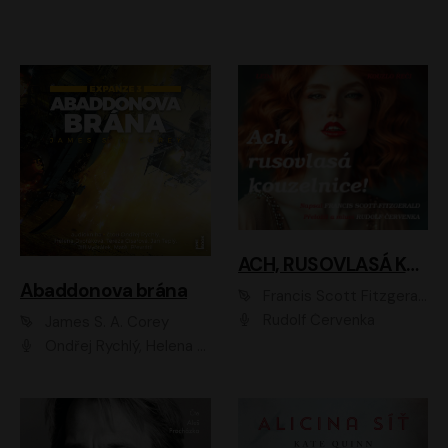
ACH, RUSOVLASÁ KOUZELNICE!
Abaddonova brána
Francis Scott Fitzgerald
Rudolf Červenka
James S. A. Corey
Ondřej Rychlý, Helena Dvořáková, Tereza Císařová, Jan Teplý, Jiří Vyorálek, Matěj Převrátil