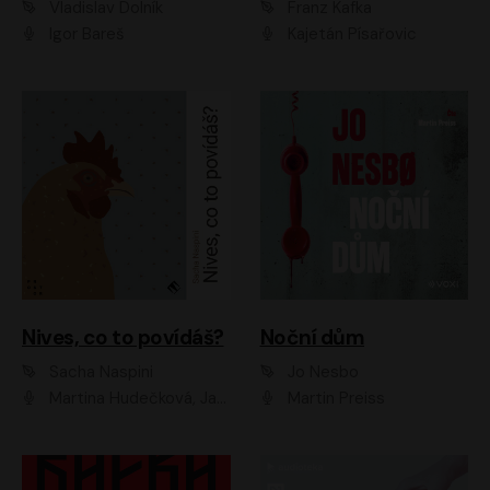
Vladislav Dolník
Franz Kafka
Igor Bareš
Kajetán Písařovic
Nives, co to povídáš?
Noční dům
Sacha Naspini
Jo Nesbo
Martina Hudečková, Jaromír Meduna, Zuzana Slavíková
Martin Preiss