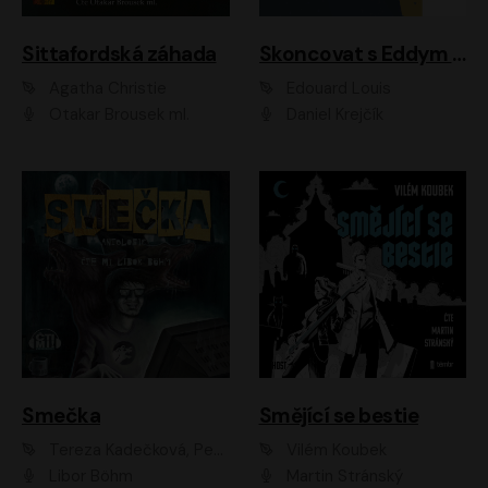
Sittafordská záhada
Skoncovat s Eddym B.
Agatha Christie
Édouard Louis
Otakar Brousek ml.
Daniel Krejčík
Smečka
Smějící se bestie
Tereza Kadečková, Petr Boček, Nelly Černohorská, Ondřej Kocáb, Ludmila Svozilová, Miroslav Pech, Karin Novotná, Jiří Sivok, Martin Štefko, Kateřina Malec Houfková, Tomáš Marton, Madla Pospíšilová Karasová, Michal Březina, Veronika Fiedlerová, Lukáš Vavrečka, Přemysl Krejčík, Mort Castle
Vilém Koubek
Libor Böhm
Martin Stránský