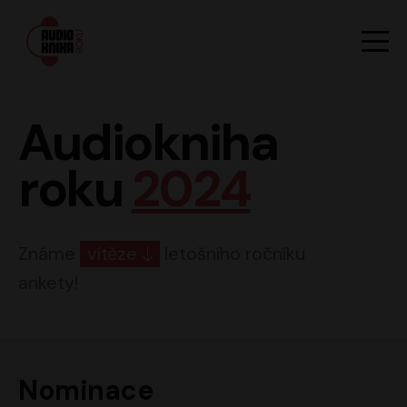
Hlavn
Men
Audiokniha roku
Audiokniha
roku
2024
Známe
vítěze
letošního ročníku
ankety!
Nominace