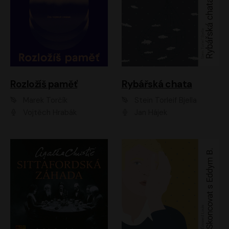
Rozložíš paměť
Rybářská chata
Marek Torčík
Stein Torleif Bjella
Vojtěch Hrabák
Jan Hájek