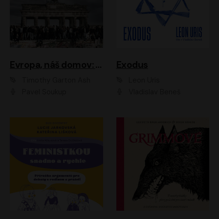
Evropa, náš domov: Od vylodění v Normandii po válku na Ukrajině
Exodus
Timothy Garton Ash
Leon Uris
Pavel Soukup
Vladislav Beneš