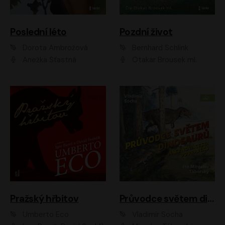
Poslední léto
Pozdní život
Dorota Ambrožová
Bernhard Schlink
Anežka Šťastná
Otakar Brousek ml.
Pražský hřbitov
Průvodce světem dinosaurů aneb Nová cesta do pravěku
Umberto Eco
Vladimír Socha