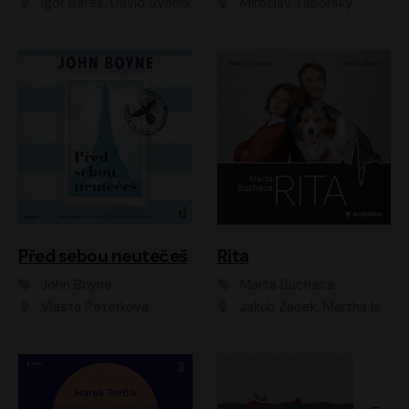
Igor Bareš, David Švehlík
Miroslav Táborský
Před sebou neutečeš
Rita
John Boyne
Marta Buchaca
Vlasta Peterková
Jakub Žáček, Martha Issová