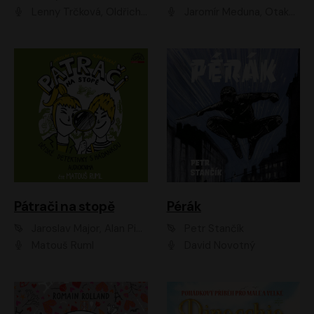
Lenny Trčková, Oldřich Kaiser
Jaromír Meduna, Otakar Brousek ml., Saša Rašilov
Pátrači na stopě
Pérák
Jaroslav Major, Alan Piskač
Petr Stančík
Matouš Ruml
David Novotný