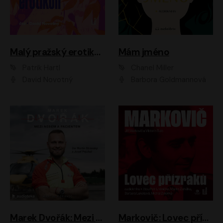
Malý pražský erotikon
Mám jméno
Patrik Hartl
Chanel Miller
David Novotný
Barbora Goldmannová
Marek Dvořák: Mezi nebem a pacientem
Markovič: Lovec přízraků