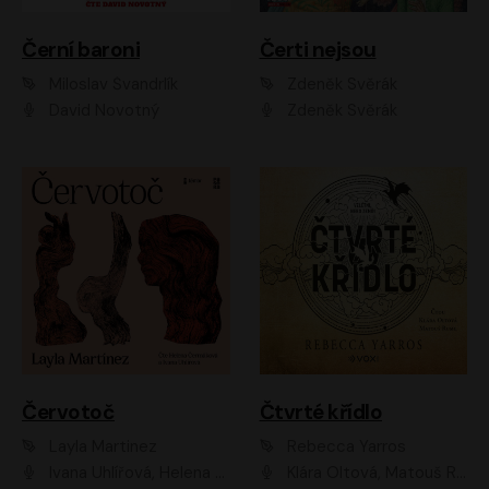
Černí baroni
Čerti nejsou
Miloslav Švandrlík
Zdeněk Svěrák
David Novotný
Zdeněk Svěrák
Červotoč
Čtvrté křídlo
Layla Martinez
Rebecca Yarros
Ivana Uhlířová, Helena Čermáková
Klára Oltová, Matouš Ruml