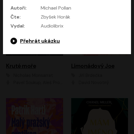
Autoři:
Michael Pollan
Čte:
Zbyšek Horák
Vydal:
Audiolibrix
Přehrát ukázku
Kruté moře
Limonádový Joe
Nicholas Monsarrat
Jiří Brdečka
Pavel Soukup, Aleš Procházka, David Novotný, Marek Holý, Martin Preiss, Jakub Saic, Petr Neskusil, David Matásek, Vasil Fridrich, Pavel Rímský, Zuzana Slavíková, Zbyšek Horák, Martin Zahálka, Luboš Ondráček, Amélie Vránová, Andrea Elsnerová, Anna Theimerová, Antonín Navrátil, Apolena Velsová, Bohdan Tůma, Filip Jančík, Filip Švarc, Jan Škvor, Jiří Köhler, Kateřina Peřinová, Kristýna Nebeská, Kristýna Skružná, Ladislav Cigánek, Libor Terš, Lucie Timíková, Martin Hruška, Martin Stránský, Michal Holán, Michal Jagelka, Milada Vaňkátová, Oldřich Hajlich, Pavel Dytrt, Petr Burian, Petr Gelnar, Radek Hoppe, Radek Škvor, Radovan Vaculík, Richard Fiala, Robert Hájek, Robin Pařík, Roman Hajlich, Roman Říčař, Svatopluk Schuller, Terezie Taberyová, Valentina Vránová, Vojtěch hájek, Zuzana Kajnarová Říčařová
David Novotný