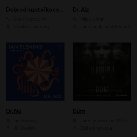
Dobrodružství kocoura Fiškuse a dědy Pettsona 1
Dr. Alz
Sven Nordqvist
Miloš Urban
Vladimír Javorský
Jan Vlasák, Vasil Fridrich
Dr. No
Dům
Ian Fleming
Jaroslava Hrdina Mištová
Jiří Dvořák
Eliška Křenková