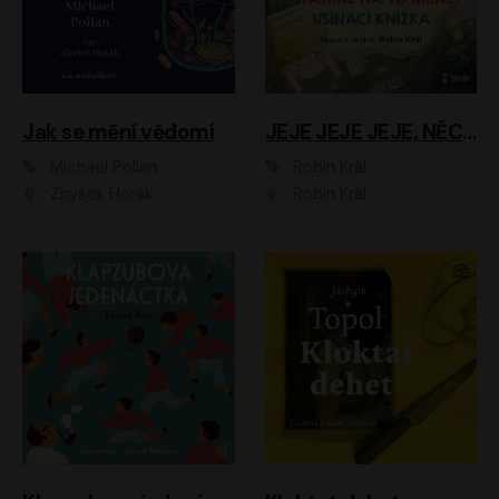
Jak se mění vědomí
JEJE JEJE JEJE, NĚCO SE MI DĚJE + PROBOUZECÍ KNÍŽKA + OPATRNĚ NA TO MRNĚ + USÍNACÍ KNÍŽKA
Michael Pollan
Robin Král
Zbyšek Horák
Robin Král