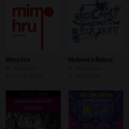
Muklové a Šlajsny
Mimo hru
Daniel Flasza
Jirka Hofreitr
Michal Holán
Leon Ibragimov