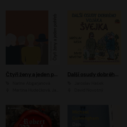
Čtyři ženy a jeden pohřeb
Další osudy dobrého vojáka Švejka
Narine Abgarjanová
Jaroslav Hašek
Martina Hudečková, Jaromír Meduna
David Novotný