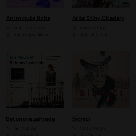
Ani minuta ticha
Arila: Stíny Citadely
Ema Labudová
Radek Starý
Anna Kameníková
Jitka Ježková
Betonová zahrada
Bídníci
Ian McEwan
Victor Hugo
Vasil Fridrich
Jan Vlasák