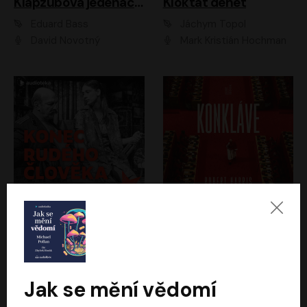
Klapzubova jedenáctka
Kloktat dehet
Eduard Bass
Jáchym Topol
David Novotný
Mark Kristián Hochman
Konec rudého člověka
Konkláve
Světlana Alexijevičová, Daniel Majling
Robert Harris
Jan Sklenář, Jan Staněk, Jan Vondráček, Johanna Tesařová, Klára Sedláčková Ottová, Magdalena Zimová, Marie Poulová, Martin Matejka, Miroslav Zavičár, Pavel Neškudla, Samuel Toman, Šimon Kučera, Štěpánka Fingerhutová, Tomáš Turek
Jan Kolařík
Jak se mění vědomí