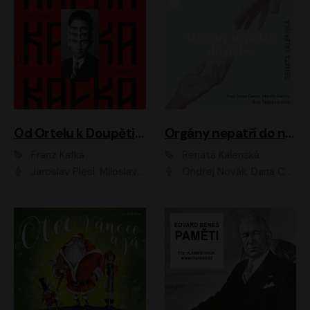
Od Ortelu k Doupěti – tucet Kafkových povídek
Orgány nepatří do nebe
Franz Kafka
Renata Kalenská
Jaroslav Plesl, Miloslav Mejzlík, David Novotný, Lukáš Hlavica, Jaromír Meduna, Václav Neužil, Otakar Brousek ml., Jan Holík, Václav Marhold
Ondřej Novák, Dana Černá, Martin Sláma, Petr Štěpán, Libor Hruška, Filip Jančík, Jakub Urbánek, Barbora Goldmannová, Karolína Zbořilová, Petra Šimberová, Richard Wágner, Klára Sochorová, Šárka Šildová, Zbyšek Horák, Anita Krausová