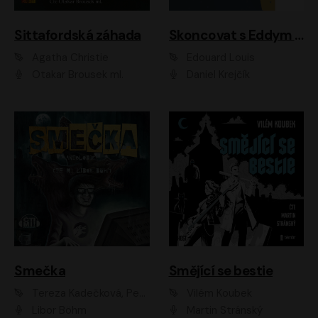
Sittafordská záhada
Skoncovat s Eddym B.
Agatha Christie
Édouard Louis
Otakar Brousek ml.
Daniel Krejčík
Smečka
Smějící se bestie
Tereza Kadečková, Petr Boček, Nelly Černohorská, Ondřej Kocáb, Ludmila Svozilová, Miroslav Pech, Karin Novotná, Jiří Sivok, Martin Štefko, Kateřina Malec Houfková, Tomáš Marton, Madla Pospíšilová Karasová, Michal Březina, Veronika Fiedlerová, Lukáš Vavrečka, Přemysl Krejčík, Mort Castle
Vilém Koubek
Libor Böhm
Martin Stránský