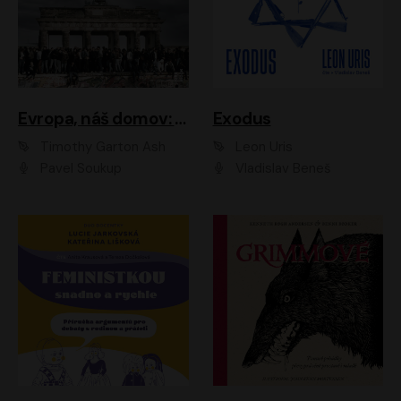
Evropa, náš domov: Od vylodění v Normandii po válku na Ukrajině
Exodus
Timothy Garton Ash
Leon Uris
Pavel Soukup
Vladislav Beneš