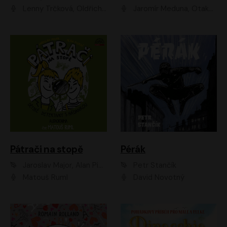
Lenny Trčková, Oldřich Kaiser
Jaromír Meduna, Otakar Brousek ml., Saša Rašilov
Pátrači na stopě
Pérák
Jaroslav Major, Alan Piskač
Petr Stančík
Matouš Ruml
David Novotný