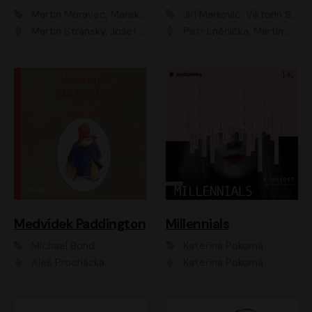
Martin Moravec, Marek Dvořák
Jiří Markovič, Viktorín Šulc
Martin Stránský, Josef Pejchal, Petra Bučková
Petr Lněnička, Martin Zahálka, Barbara Lukešová, Michal Zelenka
Medvídek Paddington
Millennials
Michael Bond
Kateřina Pokorná
Aleš Procházka
Kateřina Pokorná