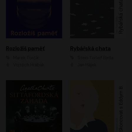
Rozložíš paměť
Rybářská chata
Marek Torčík
Stein Torleif Bjella
Vojtěch Hrabák
Jan Hájek