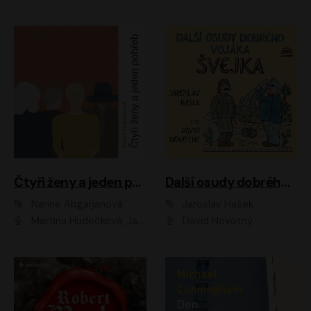
Čtyři ženy a jeden pohřeb
Další osudy dobrého vojáka Švejka
Narine Abgarjanová
Jaroslav Hašek
Martina Hudečková, Jaromír Meduna
David Novotný