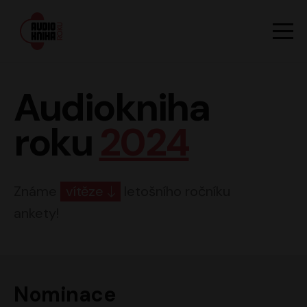
Hlavn
Men
Audiokniha roku
Audiokniha
roku
2024
Známe
vítěze
letošního ročníku
ankety!
Nominace