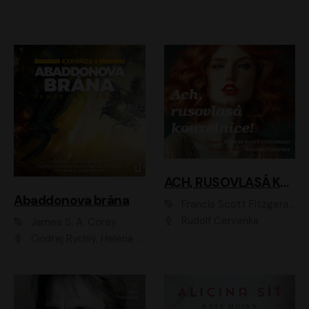
ACH, RUSOVLASÁ KOUZELNICE!
Abaddonova brána
Francis Scott Fitzgerald
Rudolf Červenka
James S. A. Corey
Ondřej Rychlý, Helena Dvořáková, Tereza Císařová, Jan Teplý, Jiří Vyorálek, Matěj Převrátil