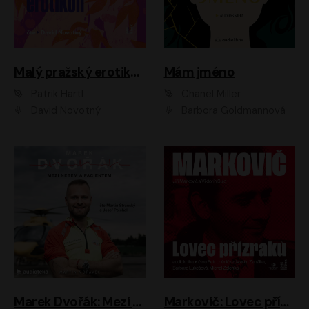
Malý pražský erotikon
Mám jméno
Patrik Hartl
Chanel Miller
David Novotný
Barbora Goldmannová
Marek Dvořák: Mezi nebem a pacientem
Markovič: Lovec přízraků