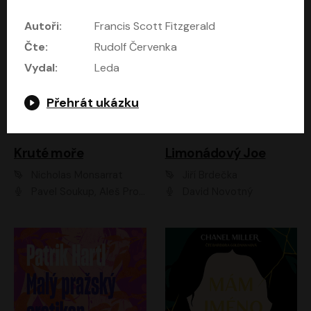
Autoři:
Francis Scott Fitzgerald
Čte:
Rudolf Červenka
Vydal:
Leda
Přehrát ukázku
Kruté moře
Limonádový Joe
Nicholas Monsarrat
Jiří Brdečka
Pavel Soukup, Aleš Procházka, David Novotný, Marek Holý, Martin Preiss, Jakub Saic, Petr Neskusil, David Matásek, Vasil Fridrich, Pavel Rímský, Zuzana Slavíková, Zbyšek Horák, Martin Zahálka, Luboš Ondráček, Amélie Vránová, Andrea Elsnerová, Anna Theimerová, Antonín Navrátil, Apolena Velsová, Bohdan Tůma, Filip Jančík, Filip Švarc, Jan Škvor, Jiří Köhler, Kateřina Peřinová, Kristýna Nebeská, Kristýna Skružná, Ladislav Cigánek, Libor Terš, Lucie Timíková, Martin Hruška, Martin Stránský, Michal Holán, Michal Jagelka, Milada Vaňkátová, Oldřich Hajlich, Pavel Dytrt, Petr Burian, Petr Gelnar, Radek Hoppe, Radek Škvor, Radovan Vaculík, Richard Fiala, Robert Hájek, Robin Pařík, Roman Hajlich, Roman Říčař, Svatopluk Schuller, Terezie Taberyová, Valentina Vránová, Vojtěch hájek, Zuzana Kajnarová Říčařová
David Novotný