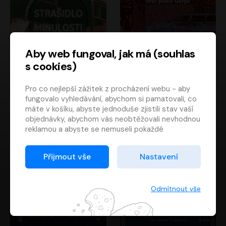
Aby web fungoval, jak má (souhlas
s cookies)
Strašidlo minulosti
Svět podle Garpa
Pro co nejlepší zážitek z procházení webu - aby
Jaroslav Velinský
John Irving
fungovalo vyhledávání, abychom si pamatovali, co
Libor Hruška
David Novotný
máte v košíku, abyste jednoduše zjistili stav vaší
objednávky, abychom vás neobtěžovali nevhodnou
reklamou a abyste se nemuseli pokaždé
přihlašovat.
Proto od vás potřebujeme souhlas se
Přijmout vše
Nastavení
zpracováním souborů cookies
, tj. malých souborů,
které se dočasně ukládají ve vašem prohlížeči.
Děkujeme, že nám ho dáte a pomůžete nám tak
Odmítnout vše
web zlepšovat.