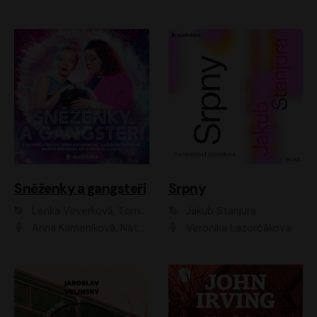
Sněženky a gangsteři
Srpny
Lenka Veverková, Tomáš Dianiška
Jakub Stanjura
Anna Kameníková, Nataša Bednářová, Tereza Hof, Taťjana Medvecká, Zuzana Slavíková, Šimon Krupa, Robert Mikluš, Jiří Vyorálek, Kryštof Hádek, Martin Hofmann, Martin Hruška
Veronika Lazorčáková