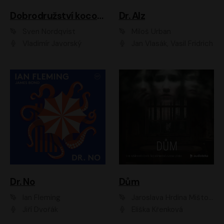
Dobrodružství kocoura Fiškuse a dědy Pettsona 1
Dr. Alz
Sven Nordqvist
Miloš Urban
Vladimír Javorský
Jan Vlasák, Vasil Fridrich
Dr. No
Dům
Ian Fleming
Jaroslava Hrdina Mištová
Jiří Dvořák
Eliška Křenková