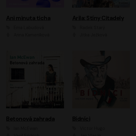
Ani minuta ticha
Arila: Stíny Citadely
Ema Labudová
Radek Starý
Anna Kameníková
Jitka Ježková
Betonová zahrada
Bídníci
Ian McEwan
Victor Hugo
Vasil Fridrich
Jan Vlasák