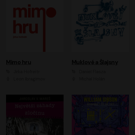
Muklové a Šlajsny
Mimo hru
Daniel Flasza
Jirka Hofreitr
Michal Holán
Leon Ibragimov