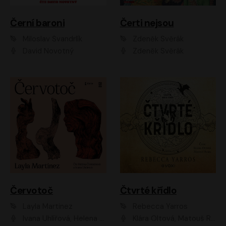
Černí baroni
Čerti nejsou
Miloslav Švandrlík
Zdeněk Svěrák
David Novotný
Zdeněk Svěrák
Červotoč
Čtvrté křídlo
Layla Martinez
Rebecca Yarros
Ivana Uhlířová, Helena Čermáková
Klára Oltová, Matouš Ruml