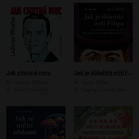
Jak chutná moc
Jak je důležité míti Filipa
Ladislav Mňačko
Oscar Wilde
Rudolf Červenka
Dagmar Čárová, Klára Suchá, Martin Hruška, Otakar Brousek ml., Pavel Neškudla, Radek Hoppe, Šárka Krausová, Vanda Hybnerová, Viktor Dvořák