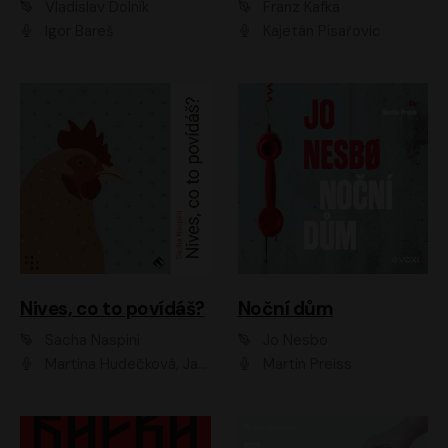
Vladislav Dolník
Franz Kafka
Igor Bareš
Kajetán Písařovic
Nives, co to povídáš?
Noční dům
Sacha Naspini
Jo Nesbo
Martina Hudečková, Jaromír Meduna, Zuzana Slavíková
Martin Preiss