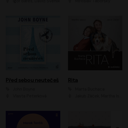
Igor Bareš, David Švehlík
Miroslav Táborský
Před sebou neutečeš
Rita
John Boyne
Marta Buchaca
Vlasta Peterková
Jakub Žáček, Martha Issová