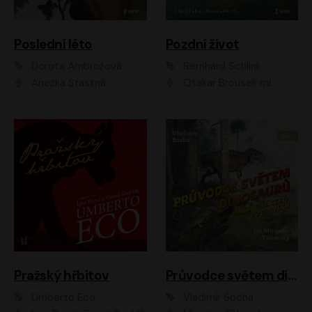
Poslední léto
Pozdní život
Dorota Ambrožová
Bernhard Schlink
Anežka Šťastná
Otakar Brousek ml.
Pražský hřbitov
Průvodce světem dinosaurů aneb Nová cesta do pravěku
Umberto Eco
Vladimír Socha