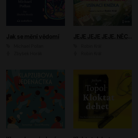
Jak se mění vědomí
JEJE JEJE JEJE, NĚCO SE MI DĚJE + PROBOUZECÍ KNÍŽKA + OPATRNĚ NA TO MRNĚ + USÍNACÍ KNÍŽKA
Michael Pollan
Robin Král
Zbyšek Horák
Robin Král