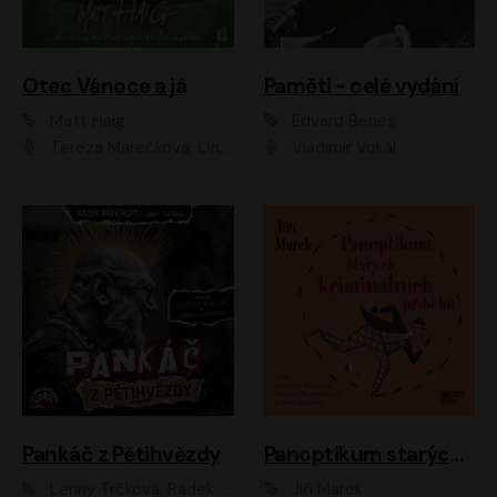
Otec Vánoce a já
Paměti - celé vydání
Matt Haig
Edvard Beneš
Tereza Marečková, Ondřej Endru Havlík
Vladimír Vokál
Pankáč z Pětihvězdy
Panoptikum starých kriminálních příběhů
Lenny Trčková, Radek Příhonský
Jiří Marek