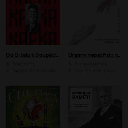
Od Ortelu k Doupěti – tucet Kafkových povídek
Orgány nepatří do nebe
Franz Kafka
Renata Kalenská
Jaroslav Plesl, Miloslav Mejzlík, David Novotný, Lukáš Hlavica, Jaromír Meduna, Václav Neužil, Otakar Brousek ml., Jan Holík, Václav Marhold
Ondřej Novák, Dana Černá, Martin Sláma, Petr Štěpán, Libor Hruška, Filip Jančík, Jakub Urbánek, Barbora Goldmannová, Karolína Zbořilová, Petra Šimberová, Richard Wágner, Klára Sochorová, Šárka Šildová, Zbyšek Horák, Anita Krausová