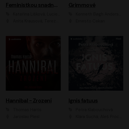
Feministkou snadno a rychle
Grimmové
Kateřina Lišková, Lucie Jarkovská
Kenneth Bøgh Andersen, Benni Bødker
Anita Krausová, Tereza Dočkalová
Ernesto Čekan
Hannibal - Zrození
Ignis fatuus
Thomas Harris
Petra Klabouchová
Jaroslav Plesl
Klára Suchá, Aleš Procházka