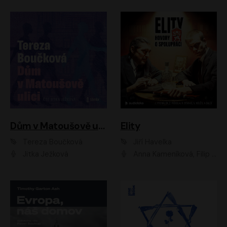
Dům v Matoušově ulici
Elity
Tereza Boučková
Jiří Havelka
Jitka Ježková
Anna Kameníková, Filip Březina, Jiří Lábus, Jiří Vyorálek, Klára Melíšková, Miloslav König, Miroslav Hanuš, Pavla Tomicová, Petr Lněnička, Richard Stanke, Taťjana Medveská, Václav Neužil, Vojtech Vondráček, Zdeněk Piškula