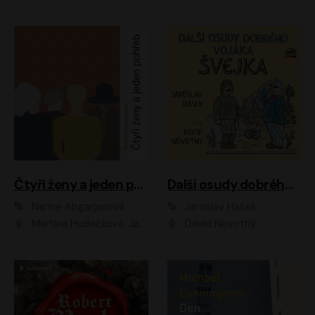
Čtyři ženy a jeden pohřeb
Další osudy dobrého vojáka Švejka
Narine Abgarjanová
Jaroslav Hašek
Martina Hudečková, Jaromír Meduna
David Novotný