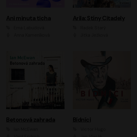
Ani minuta ticha
Arila: Stíny Citadely
Ema Labudová
Radek Starý
Anna Kameníková
Jitka Ježková
Betonová zahrada
Bídníci
Ian McEwan
Victor Hugo
Vasil Fridrich
Jan Vlasák