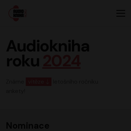
Hlavn
Men
Audiokniha roku
Audiokniha
roku
2024
Známe
vítěze
letošního ročníku
ankety!
Nominace