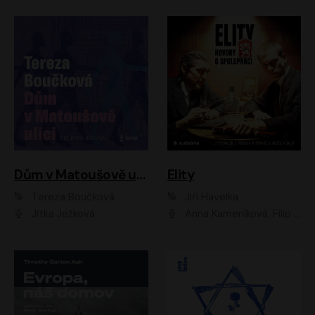
Dům v Matoušově ulici
Elity
Tereza Boučková
Jiří Havelka
Jitka Ježková
Anna Kameníková, Filip Březina, Jiří Lábus, Jiří Vyorálek, Klára Melíšková, Miloslav König, Miroslav Hanuš, Pavla Tomicová, Petr Lněnička, Richard Stanke, Taťjana Medveská, Václav Neužil, Vojtech Vondráček, Zdeněk Piškula