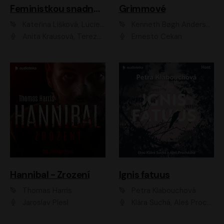
Feministkou snadno a rychle
Grimmové
Kateřina Lišková, Lucie Jarkovská
Kenneth Bøgh Andersen, Benni Bødker
Anita Krausová, Tereza Dočkalová
Ernesto Čekan
Hannibal - Zrození
Ignis fatuus
Thomas Harris
Petra Klabouchová
Jaroslav Plesl
Klára Suchá, Aleš Procházka