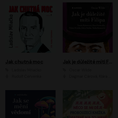
Jak chutná moc
Jak je důležité míti Filipa
Ladislav Mňačko
Oscar Wilde
Rudolf Červenka
Dagmar Čárová, Klára Suchá, Martin Hruška, Otakar Brousek ml., Pavel Neškudla, Radek Hoppe, Šárka Krausová, Vanda Hybnerová, Viktor Dvořák