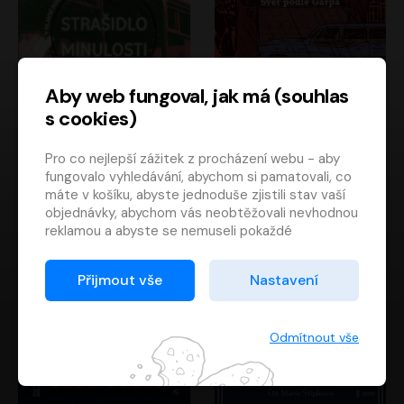
Aby web fungoval, jak má (souhlas
s cookies)
Strašidlo minulosti
Svět podle Garpa
Pro co nejlepší zážitek z procházení webu - aby
Jaroslav Velinský
John Irving
fungovalo vyhledávání, abychom si pamatovali, co
Libor Hruška
David Novotný
máte v košíku, abyste jednoduše zjistili stav vaší
objednávky, abychom vás neobtěžovali nevhodnou
reklamou a abyste se nemuseli pokaždé
přihlašovat.
Proto od vás potřebujeme souhlas se
Přijmout vše
Nastavení
zpracováním souborů cookies
, tj. malých souborů,
které se dočasně ukládají ve vašem prohlížeči.
Děkujeme, že nám ho dáte a pomůžete nám tak
Odmítnout vše
web zlepšovat.