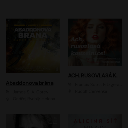
ACH, RUSOVLASÁ KOUZELNICE!
Abaddonova brána
Francis Scott Fitzgerald
Rudolf Červenka
James S. A. Corey
Ondřej Rychlý, Helena Dvořáková, Tereza Císařová, Jan Teplý, Jiří Vyorálek, Matěj Převrátil