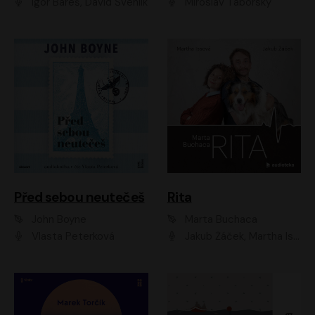
Igor Bareš, David Švehlík
Miroslav Táborský
Před sebou neutečeš
Rita
John Boyne
Marta Buchaca
Vlasta Peterková
Jakub Žáček, Martha Issová