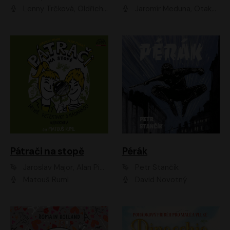
Lenny Trčková, Oldřich Kaiser
Jaromír Meduna, Otakar Brousek ml., Saša Rašilov
Pátrači na stopě
Pérák
Jaroslav Major, Alan Piskač
Petr Stančík
Matouš Ruml
David Novotný