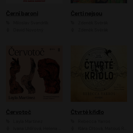
Černí baroni
Čerti nejsou
Miloslav Švandrlík
Zdeněk Svěrák
David Novotný
Zdeněk Svěrák
Červotoč
Čtvrté křídlo
Layla Martinez
Rebecca Yarros
Ivana Uhlířová, Helena Čermáková
Klára Oltová, Matouš Ruml