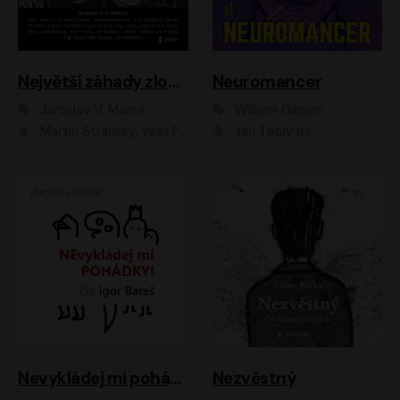
Největší záhady zločinu
Neuromancer
Jaroslav V. Mareš
William Gibson
Martin Stránský, Vasil Fridrich, Filip Jančík, Martin Preiss, Marek Holý, Lukáš Hlavica, Libor Hruška, Jan Maxián, Ladislav Cigánek, Jiří Ployhar, Filip Švarc, Vilém Udatný, Jan Vondráček, Jitka Ježková, Zuzana Slavíková, Michaela Klenková, Lucie Juřičková, Miriam Chytilová, Martina Hudečková
Jan Teplý ml.
Nevykládej mi pohádky
Nezvěstný