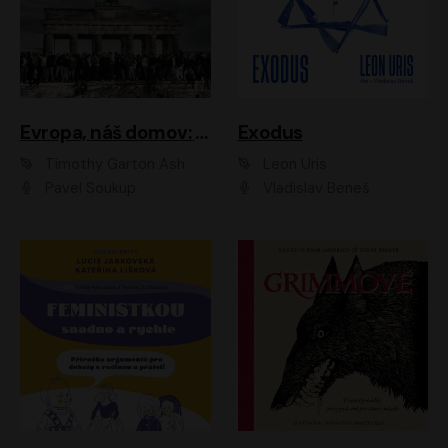
Evropa, náš domov: Od vylodění v Normandii po válku na Ukrajině
Exodus
Timothy Garton Ash
Leon Uris
Pavel Soukup
Vladislav Beneš