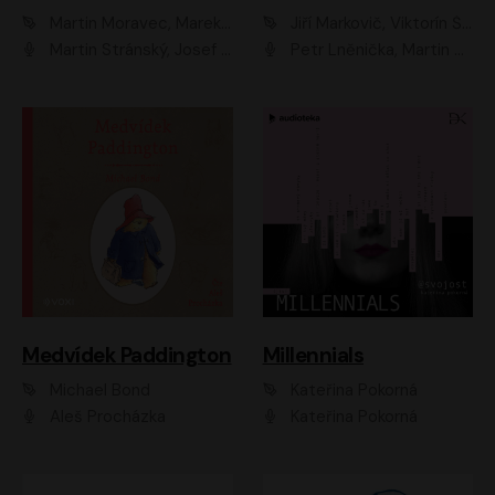
Martin Moravec, Marek Dvořák
Jiří Markovič, Viktorín Šulc
Martin Stránský, Josef Pejchal, Petra Bučková
Petr Lněnička, Martin Zahálka, Barbara Lukešová, Michal Zelenka
Medvídek Paddington
Millennials
Michael Bond
Kateřina Pokorná
Aleš Procházka
Kateřina Pokorná