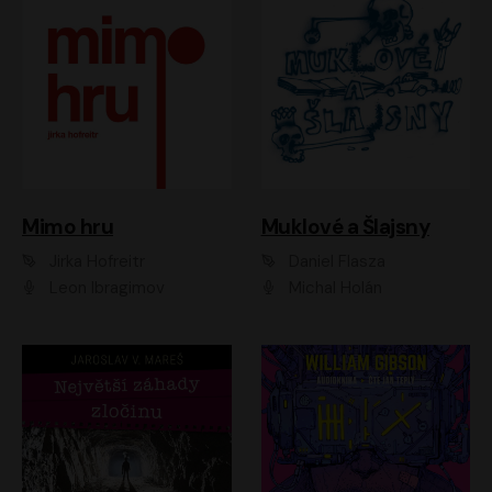
Muklové a Šlajsny
Mimo hru
Daniel Flasza
Jirka Hofreitr
Michal Holán
Leon Ibragimov