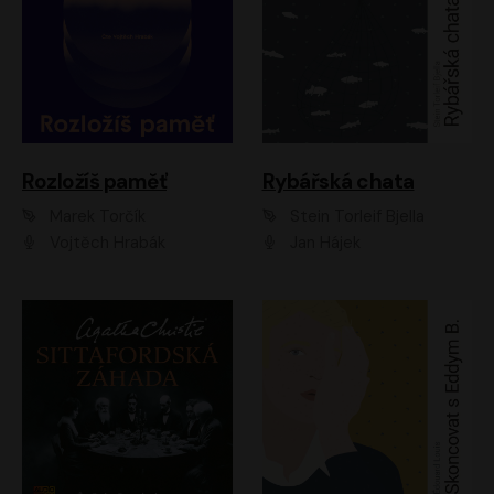
Rozložíš paměť
Rybářská chata
Marek Torčík
Stein Torleif Bjella
Vojtěch Hrabák
Jan Hájek