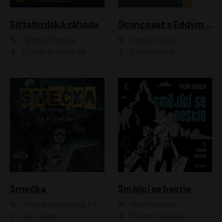
Sittafordská záhada
Skoncovat s Eddym B.
Agatha Christie
Édouard Louis
Otakar Brousek ml.
Daniel Krejčík
Smečka
Smějící se bestie
Tereza Kadečková, Petr Boček, Nelly Černohorská, Ondřej Kocáb, Ludmila Svozilová, Miroslav Pech, Karin Novotná, Jiří Sivok, Martin Štefko, Kateřina Malec Houfková, Tomáš Marton, Madla Pospíšilová Karasová, Michal Březina, Veronika Fiedlerová, Lukáš Vavrečka, Přemysl Krejčík, Mort Castle
Vilém Koubek
Libor Böhm
Martin Stránský