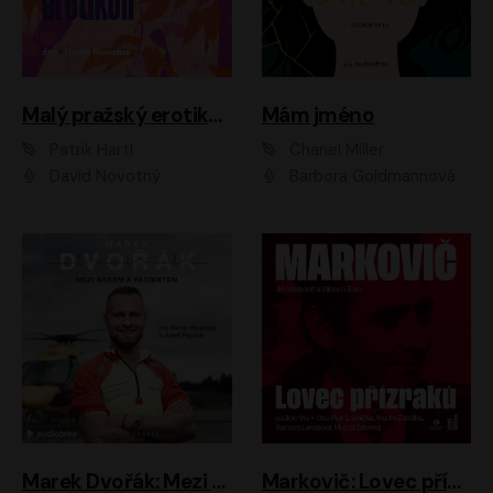
Malý pražský erotikon
Mám jméno
Patrik Hartl
Chanel Miller
David Novotný
Barbora Goldmannová
Marek Dvořák: Mezi nebem a pacientem
Markovič: Lovec přízraků