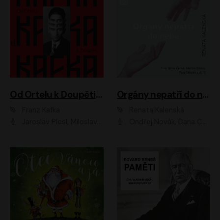
Od Ortelu k Doupěti – tucet Kafkových povídek
Orgány nepatří do nebe
Franz Kafka
Renata Kalenská
Jaroslav Plesl, Miloslav Mejzlík, David Novotný, Lukáš Hlavica, Jaromír Meduna, Václav Neužil, Otakar Brousek ml., Jan Holík, Václav Marhold
Ondřej Novák, Dana Černá, Martin Sláma, Petr Štěpán, Libor Hruška, Filip Jančík, Jakub Urbánek, Barbora Goldmannová, Karolína Zbořilová, Petra Šimberová, Richard Wágner, Klára Sochorová, Šárka Šildová, Zbyšek Horák, Anita Krausová