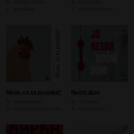
Vladislav Dolník
Franz Kafka
Igor Bareš
Kajetán Písařovic
Nives, co to povídáš?
Noční dům
Sacha Naspini
Jo Nesbo
Martina Hudečková, Jaromír Meduna, Zuzana Slavíková
Martin Preiss