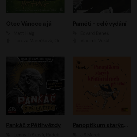
Otec Vánoce a já
Paměti - celé vydání
Matt Haig
Edvard Beneš
Tereza Marečková, Ondřej Endru Havlík
Vladimír Vokál
Pankáč z Pětihvězdy
Panoptikum starých kriminálních příběhů
Lenny Trčková, Radek Příhonský
Jiří Marek