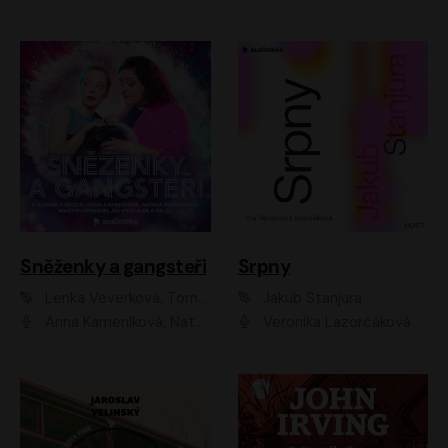
Sněženky a gangsteři
Srpny
Lenka Veverková, Tomáš Dianiška
Jakub Stanjura
Anna Kameníková, Nataša Bednářová, Tereza Hof, Taťjana Medvecká, Zuzana Slavíková, Šimon Krupa, Robert Mikluš, Jiří Vyorálek, Kryštof Hádek, Martin Hofmann, Martin Hruška
Veronika Lazorčáková