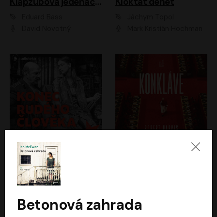
Klapzubova jedenáctka
Kloktat dehet
Eduard Bass
Jáchym Topol
David Novotný
Mark Kristián Hochman
Konec rudého člověka
Konkláve
Světlana Alexijevičová, Daniel Majling
Robert Harris
Jan Sklenář, Jan Staněk, Jan Vondráček, Johanna Tesařová, Klára Sedláčková Ottová, Magdalena Zimová, Marie Poulová, Martin Matejka, Miroslav Zavičár, Pavel Neškudla, Samuel Toman, Šimon Kučera, Štěpánka Fingerhutová, Tomáš Turek
Jan Kolařík
Betonová zahrada