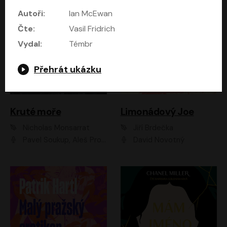
Autoři:
Ian McEwan
Čte:
Vasil Fridrich
Vydal:
Témbr
Přehrát ukázku
Kruté moře
Limonádový Joe
Nicholas Monsarrat
Jiří Brdečka
Pavel Soukup, Aleš Procházka, David Novotný, Marek Holý, Martin Preiss, Jakub Saic, Petr Neskusil, David Matásek, Vasil Fridrich, Pavel Rímský, Zuzana Slavíková, Zbyšek Horák, Martin Zahálka, Luboš Ondráček, Amélie Vránová, Andrea Elsnerová, Anna Theimerová, Antonín Navrátil, Apolena Velsová, Bohdan Tůma, Filip Jančík, Filip Švarc, Jan Škvor, Jiří Köhler, Kateřina Peřinová, Kristýna Nebeská, Kristýna Skružná, Ladislav Cigánek, Libor Terš, Lucie Timíková, Martin Hruška, Martin Stránský, Michal Holán, Michal Jagelka, Milada Vaňkátová, Oldřich Hajlich, Pavel Dytrt, Petr Burian, Petr Gelnar, Radek Hoppe, Radek Škvor, Radovan Vaculík, Richard Fiala, Robert Hájek, Robin Pařík, Roman Hajlich, Roman Říčař, Svatopluk Schuller, Terezie Taberyová, Valentina Vránová, Vojtěch hájek, Zuzana Kajnarová Říčařová
David Novotný