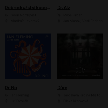
Dobrodružství kocoura Fiškuse a dědy Pettsona 1
Dr. Alz
Sven Nordqvist
Miloš Urban
Vladimír Javorský
Jan Vlasák, Vasil Fridrich
Dr. No
Dům
Ian Fleming
Jaroslava Hrdina Mištová
Jiří Dvořák
Eliška Křenková