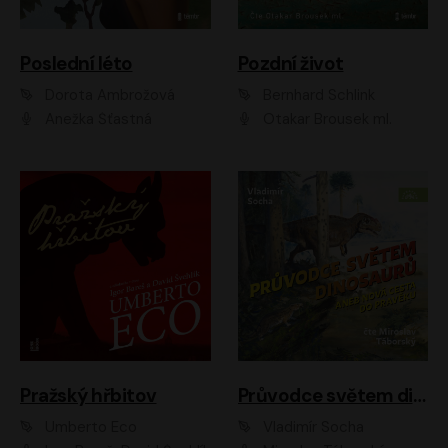
Poslední léto
Pozdní život
Dorota Ambrožová
Bernhard Schlink
Anežka Šťastná
Otakar Brousek ml.
Pražský hřbitov
Průvodce světem dinosaurů aneb Nová cesta do pravěku
Umberto Eco
Vladimír Socha