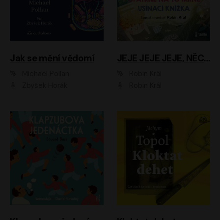
Jak se mění vědomí
JEJE JEJE JEJE, NĚCO SE MI DĚJE + PROBOUZECÍ KNÍŽKA + OPATRNĚ NA TO MRNĚ + USÍNACÍ KNÍŽKA
Michael Pollan
Robin Král
Zbyšek Horák
Robin Král