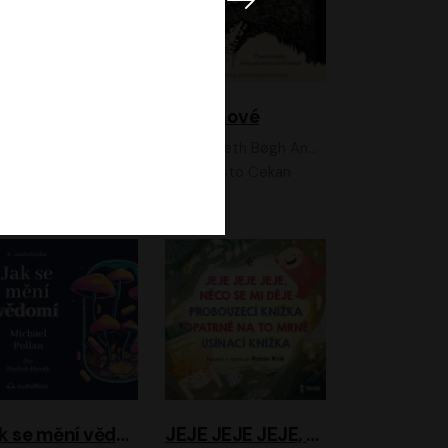
Feministkou snadno a rychle
Grimmové
Kateřina Lišková, Lucie Jarkovská
Kenneth Bøgh Andersen, Benni Bødker
Anita Krausová, Tereza Dočkalová
Ernesto Čekan
Jak se mění vědomí
JEJE JEJE JEJE, NĚCO SE MI DĚJE + PROBOUZECÍ KNÍŽKA + OPATRNĚ NA TO MRNĚ + USÍNACÍ KNÍŽKA