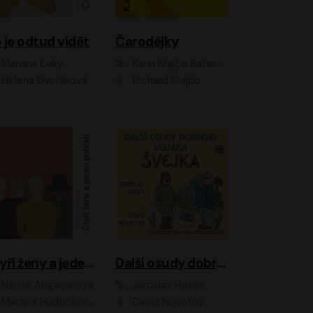
 je odtud vidět
Čarodějky
Mariana Leky
Karin Krajčo Babinská
Helena Dvořáková
Richard Krajčo
Čtyři ženy a jeden pohřeb
Další osudy dobrého vojáka Švejka
Narine Abgarjanová
Jaroslav Hašek
Martina Hudečková, Jaromír Meduna
David Novotný