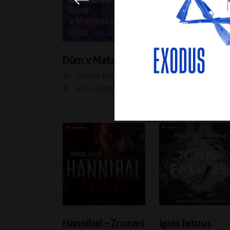
Dům v Matoušově ulici
Elity
Tereza Boučková
Jiří Havelka
Jitka Ježková
Anna Kameníková, Filip Březina, Jiří Lábus, Jiří Vyorálek, Klára Melíšková, Miloslav König, Miroslav Hanuš, Pavla Tomicová, Petr Lněnička, Richard Stanke, Taťjana Medveská, Václav Neužil, Vojtech Vond
Hannibal - Zrození
Ignis fatuus