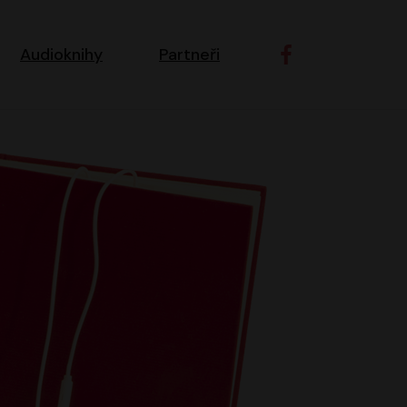
ní navigace
Audioknihy
Partneři