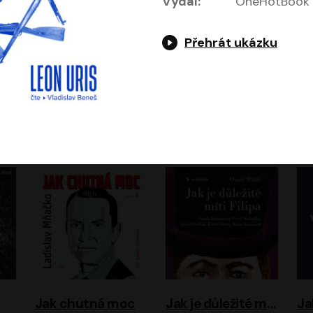
Vydal:
OneHotBook
Přehrát ukázku
Evropa, náš domov: Od vylodění v Normandii po válku na Ukrajině
Exodus
Timothy Garton Ash
Leon Uris
ráček, Zdeněk Piškula
Pavel Soukup
Vladislav Beneš
Jak chutná moc
Jak je důležité míti Filipa