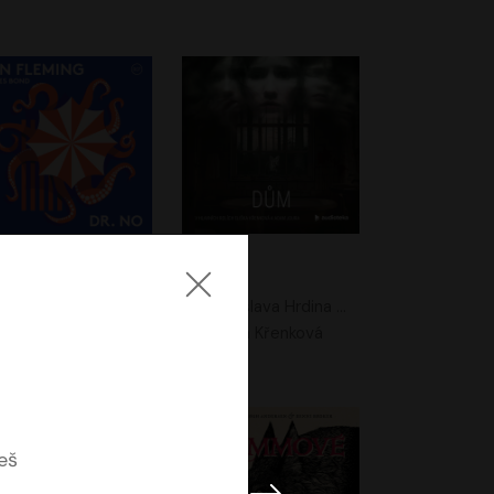
. No
Dům
Ian Fleming
Jaroslava Hrdina Mištová
Jiří Dvořák
Eliška Křenková
eš