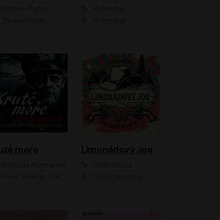
Michael Pollan
Robin Král
Zbyšek Horák
Robin Král
uté moře
Limonádový Joe
Nicholas Monsarrat
Jiří Brdečka
up, Aleš Procházka, David Novotný, Marek Holý, Martin Preiss, Jakub Saic, Petr Neskusil, David Matásek, Vasil Fridrich, Pavel Rímský, Zuzana Slavíková, Zbyšek Horák, Martin Zahálka, Luboš Ondráček, Amélie Vránová, Andrea Elsnerová, Anna Theimerová, Antonín Navrátil, Apolena Velsová, Bohdan Tůma, Filip Jančík, Filip Švarc, Jan Škvor, Jiří Köhler, Kateřina Peřinová, Kristýna Nebeská, Kristýna Skružná, Ladislav Cigánek, Libor Terš, Lucie Timíková, Martin Hruška, Martin Stránský, Michal Holán, Michal Jagelka, Milada Vaňkátová, Oldřich Hajlich, Pavel Dytrt, Petr Burian, Petr Gelnar, Radek Hoppe, Radek Škvor, Radovan Vaculík, Richard Fiala, Robert Hájek, Robin Pařík, Roman Hajlich, Roman Říčař, Svatopluk Schuller, Terezie Taberyová, Valentina Vránová, Vojtěch hájek, Zuzana Kajnarová Říčařová
David Novotný