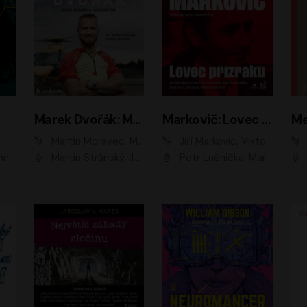
Marek Dvořák: Mezi nebem a pacientem
Markovič: Lovec přízraků
Martin Moravec, Marek Dvořák
Jiří Markovič, Viktorín Šulc
vá
Martin Stránský, Josef Pejchal, Petra Bučková
Petr Lněnička, Martin Zahálka, Barbara Lukešová, Michal Zelenka