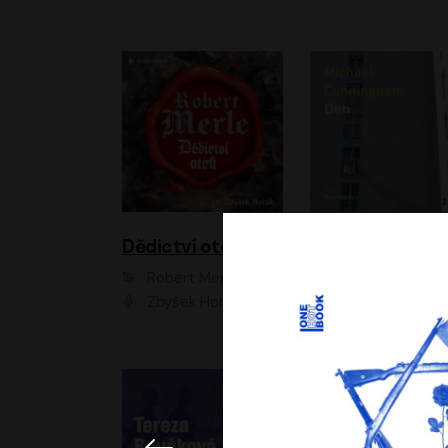
Dědictví otců
Den
Robert Merle
Michael Cunningha
Zbyšek Horák
Petr Stach