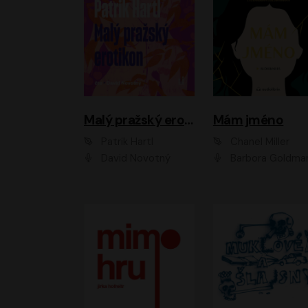
Malý pražský erotikon
Mám jméno
Patrik Hartl
Chanel Miller
David Novotný
Barbora Goldmanno