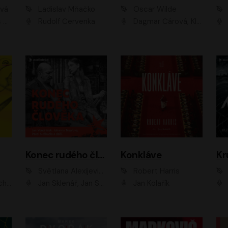
ová
Ladislav Mňačko
Oscar Wilde
ka
Rudolf Červenka
Dagmar Čárová, Klára Suchá, Martin Hruška, Otakar Brousek ml., Pavel Neškudla, Radek Hoppe, Šárka Krausová, Vanda Hybnerová, Viktor Dvořák
Konec rudého člověka
Konkláve
Kr
Světlana Alexijevičová, Daniel Majling
Robert Harris
man
Jan Sklenář, Jan Staněk, Jan Vondráček, Johanna Tesařová, Klára Sedláčková Ottová, Magdalena Zimová, Marie Poulová, Martin Matejka, Miroslav Zavičár, Pavel Neškudla, Samuel Toman, Šimon Kučera, Štěpánka Fingerhutová, Tomáš Turek
Jan Kolařík
Pavel Souk