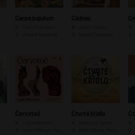
Carpe jugulum
Cizinec
Co
Terry Pratchett
Albert Camus
Zuzana Slavíková
Rudolf Červenka
Červotoč
Čtvrté křídlo
Layla Martinez
Rebecca Yarros
Ivana Uhlířová, Helena Čermáková
Klára Oltová, Matouš Ruml