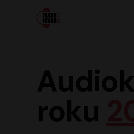
Audiokniha roku
Audiok
roku
2