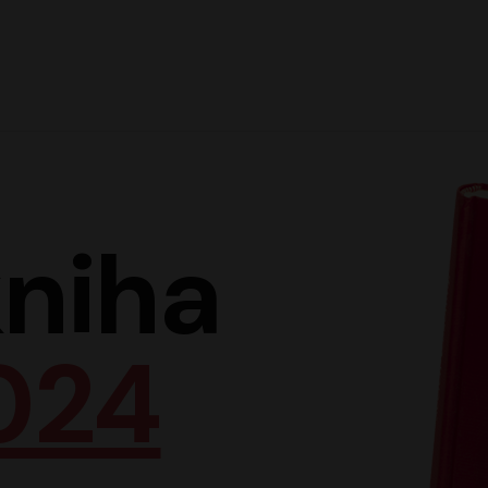
Hlav
niha
024