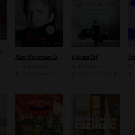
ACH, RUSOVLASÁ KOUZELNICE!
Alan Rickman: Deníky
Alicina Síť
An
ald
Alan Rickman
Kate Quinn
Aleš Procházka
Vilma Cibulková, Jitka Ježková