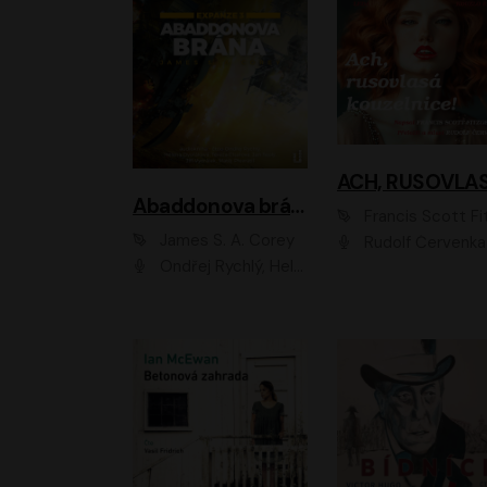
Abaddonova brána
Francis Scott Fitzger
James S. A. Corey
Rudolf Červenka
Ondřej Rychlý, Helena Dvořáková, Tereza Císařová, Jan Teplý, Jiří Vyorálek, Matěj Převrátil