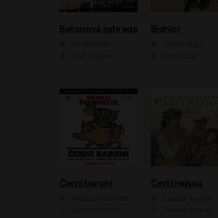
Betonová zahrada
Bídníci
Ian McEwan
Victor Hugo
Vasil Fridrich
Jan Vlasák
Černí baroni
Čerti nejsou
Miloslav Švandrlík
Zdeněk Svěrák
David Novotný
Zdeněk Svěrák