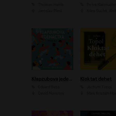
Thomas Harris
Petra Klabouch
Jaroslav Plesl
Klára Suchá, Aleš Procház
Klapzubova jedenáctka
Kloktat dehet
Eduard Bass
Jáchym Topol
David Novotný
Mark Kristián Hoch