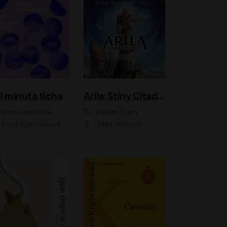
i minuta ticha
Arila: Stíny Citadely
Ema Labudová
Radek Starý
Anna Kameníková
Jitka Ježková