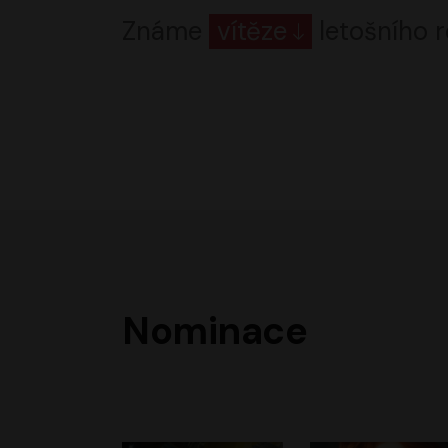
Známe
vítěze
letošního r
Nominace