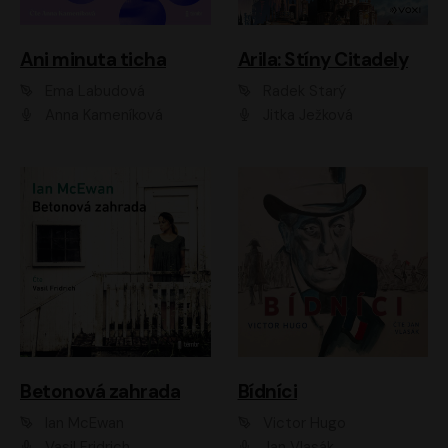
Ani minuta ticha
Arila: Stíny Citadely
Ema Labudová
Radek Starý
Anna Kameníková
Jitka Ježková
Betonová zahrada
Bídníci
Ian McEwan
Victor Hugo
Vasil Fridrich
Jan Vlasák