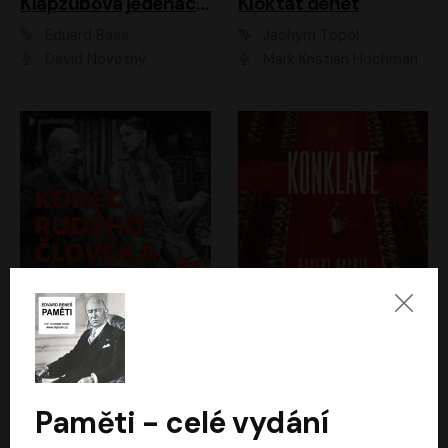
Klapzubova jedenáctka
Kloktat dehet
Eduard Bass
Jáchym Topol
David Novotný
Mark Kristián Hochman
Konec rudého člověka
Konkláve
Světlana Alexijevičová, Daniel Majling
Robert Harris
Jan Sklenář, Jan Staněk, Jan Vondráček, Johanna Tesařová, Klára Sedláčková Ottová, Magdalena Zimová, Marie Poulová, Martin Matejka, Miroslav Zavičár, Pavel Neškudla, Samuel Toman, Šimon Kučera, Štěpánka Fingerhutová, Tomáš Turek
Jan Kolařík
Paměti - celé vydání