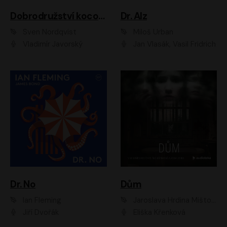
Dobrodružství kocoura Fiškuse a dědy Pettsona 1
Dr. Alz
Sven Nordqvist
Miloš Urban
Vladimír Javorský
Jan Vlasák, Vasil Fridrich
Dr. No
Dům
Ian Fleming
Jaroslava Hrdina Mištová
Jiří Dvořák
Eliška Křenková