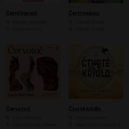
Černí baroni
Čerti nejsou
Miloslav Švandrlík
Zdeněk Svěrák
David Novotný
Zdeněk Svěrák
Červotoč
Čtvrté křídlo
Layla Martinez
Rebecca Yarros
Ivana Uhlířová, Helena Čermáková
Klára Oltová, Matouš Ruml