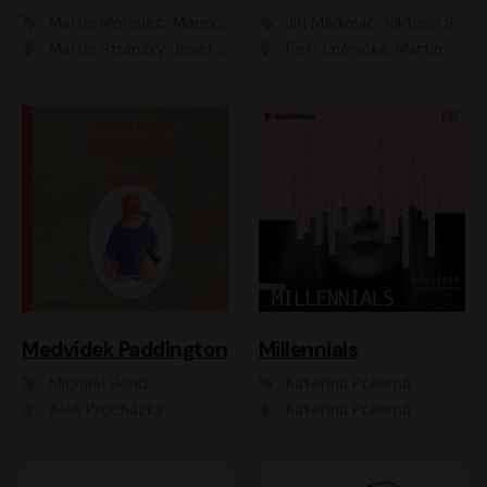
Martin Moravec, Marek Dvořák
Jiří Markovič, Viktorín Šulc
Martin Stránský, Josef Pejchal, Petra Bučková
Petr Lněnička, Martin Zahálka, Barbara Lukešová, Michal Zelenka
Medvídek Paddington
Millennials
Michael Bond
Kateřina Pokorná
Aleš Procházka
Kateřina Pokorná