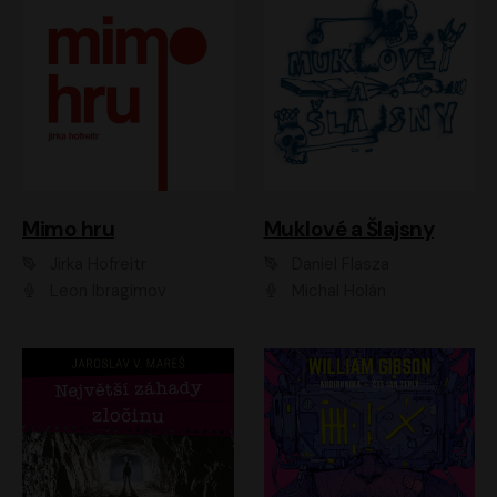
Muklové a Šlajsny
Mimo hru
Daniel Flasza
Jirka Hofreitr
Michal Holán
Leon Ibragimov