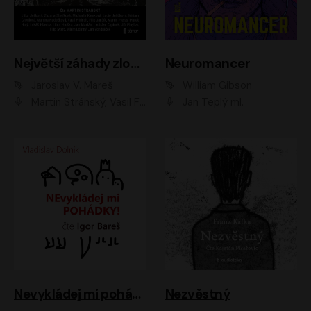
Největší záhady zločinu
Neuromancer
Jaroslav V. Mareš
William Gibson
Martin Stránský, Vasil Fridrich, Filip Jančík, Martin Preiss, Marek Holý, Lukáš Hlavica, Libor Hruška, Jan Maxián, Ladislav Cigánek, Jiří Ployhar, Filip Švarc, Vilém Udatný, Jan Vondráček, Jitka Ježková, Zuzana Slavíková, Michaela Klenková, Lucie Juřičková, Miriam Chytilová, Martina Hudečková
Jan Teplý ml.
Nevykládej mi pohádky
Nezvěstný