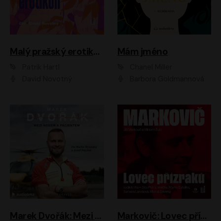
Malý pražský erotikon
Mám jméno
Patrik Hartl
Chanel Miller
David Novotný
Barbora Goldmannová
Marek Dvořák: Mezi nebem a pacientem
Markovič: Lovec přízraků