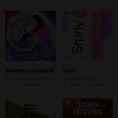
Sněženky a gangsteři
Srpny
Lenka Veverková, Tomáš Dianiška
Jakub Stanjura
Anna Kameníková, Nataša Bednářová, Tereza Hof, Taťjana Medvecká, Zuzana Slavíková, Šimon Krupa, Robert Mikluš, Jiří Vyorálek, Kryštof Hádek, Martin Hofmann, Martin Hruška
Veronika Lazorčáková