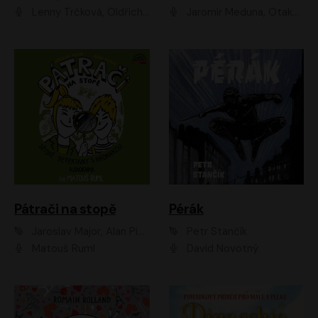
Lenny Trčková, Oldřich Kaiser
Jaromír Meduna, Otakar Brousek ml., Saša Rašilov
Pátrači na stopě
Pérák
Jaroslav Major, Alan Piskač
Petr Stančík
Matouš Ruml
David Novotný