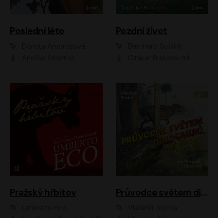
Poslední léto
Pozdní život
Dorota Ambrožová
Bernhard Schlink
Anežka Šťastná
Otakar Brousek ml.
Pražský hřbitov
Průvodce světem dinosaurů aneb Nová cesta do pravěku
Umberto Eco
Vladimír Socha