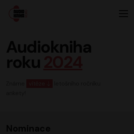
Hlavn
Men
Audiokniha roku
Audiokniha
roku
2024
Známe
vítěze
letošního ročníku
ankety!
Nominace