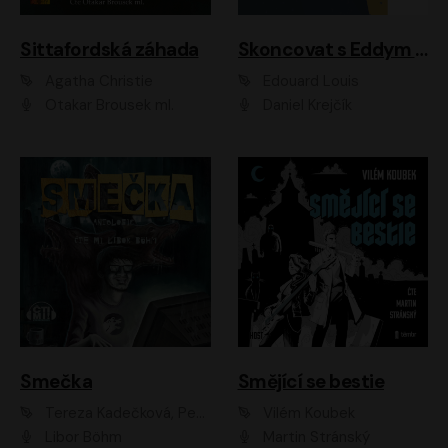
Sittafordská záhada
Skoncovat s Eddym B.
Agatha Christie
Édouard Louis
Otakar Brousek ml.
Daniel Krejčík
Smečka
Smějící se bestie
Tereza Kadečková, Petr Boček, Nelly Černohorská, Ondřej Kocáb, Ludmila Svozilová, Miroslav Pech, Karin Novotná, Jiří Sivok, Martin Štefko, Kateřina Malec Houfková, Tomáš Marton, Madla Pospíšilová Karasová, Michal Březina, Veronika Fiedlerová, Lukáš Vavrečka, Přemysl Krejčík, Mort Castle
Vilém Koubek
Libor Böhm
Martin Stránský