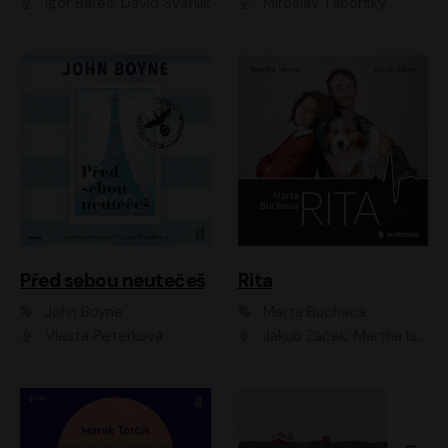
Igor Bareš, David Švehlík
Miroslav Táborský
Před sebou neutečeš
Rita
John Boyne
Marta Buchaca
Vlasta Peterková
Jakub Žáček, Martha Issová