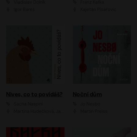
Vladislav Dolník
Franz Kafka
Igor Bareš
Kajetán Písařovic
Nives, co to povídáš?
Noční dům
Sacha Naspini
Jo Nesbo
Martina Hudečková, Jaromír Meduna, Zuzana Slavíková
Martin Preiss