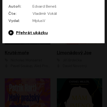
Autoři:
Edvard Beneš
Čte:
Vladimír Vokál
Vydal:
MplusV
Přehrát ukázku
Kruté moře
Limonádový Joe
Nicholas Monsarrat
Jiří Brdečka
Pavel Soukup, Aleš Procházka, David Novotný, Marek Holý, Martin Preiss, Jakub Saic, Petr Neskusil, David Matásek, Vasil Fridrich, Pavel Rímský, Zuzana Slavíková, Zbyšek Horák, Martin Zahálka, Luboš Ondráček, Amélie Vránová, Andrea Elsnerová, Anna Theimerová, Antonín Navrátil, Apolena Velsová, Bohdan Tůma, Filip Jančík, Filip Švarc, Jan Škvor, Jiří Köhler, Kateřina Peřinová, Kristýna Nebeská, Kristýna Skružná, Ladislav Cigánek, Libor Terš, Lucie Timíková, Martin Hruška, Martin Stránský, Michal Holán, Michal Jagelka, Milada Vaňkátová, Oldřich Hajlich, Pavel Dytrt, Petr Burian, Petr Gelnar, Radek Hoppe, Radek Škvor, Radovan Vaculík, Richard Fiala, Robert Hájek, Robin Pařík, Roman Hajlich, Roman Říčař, Svatopluk Schuller, Terezie Taberyová, Valentina Vránová, Vojtěch hájek, Zuzana Kajnarová Říčařová
David Novotný