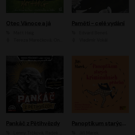
Otec Vánoce a já
Paměti - celé vydání
Matt Haig
Edvard Beneš
Tereza Marečková, Ondřej Endru Havlík
Vladimír Vokál
Pankáč z Pětihvězdy
Panoptikum starých kriminálních příběhů
Lenny Trčková, Radek Příhonský
Jiří Marek