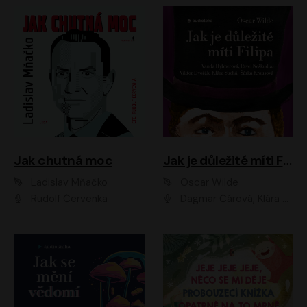
Jak chutná moc
Jak je důležité míti Filipa
Ladislav Mňačko
Oscar Wilde
Rudolf Červenka
Dagmar Čárová, Klára Suchá, Martin Hruška, Otakar Brousek ml., Pavel Neškudla, Radek Hoppe, Šárka Krausová, Vanda Hybnerová, Viktor Dvořák