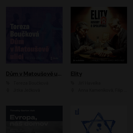
Dům v Matoušově ulici
Elity
Tereza Boučková
Jiří Havelka
Jitka Ježková
Anna Kameníková, Filip Březina, Jiří Lábus, Jiří Vyorálek, Klára Melíšková, Miloslav König, Miroslav Hanuš, Pavla Tomicová, Petr Lněnička, Richard Stanke, Taťjana Medveská, Václav Neužil, Vojtech Vondráček, Zdeněk Piškula