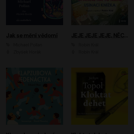
Jak se mění vědomí
JEJE JEJE JEJE, NĚCO SE MI DĚJE + PROBOUZECÍ KNÍŽKA + OPATRNĚ NA TO MRNĚ + USÍNACÍ KNÍŽKA
Michael Pollan
Robin Král
Zbyšek Horák
Robin Král