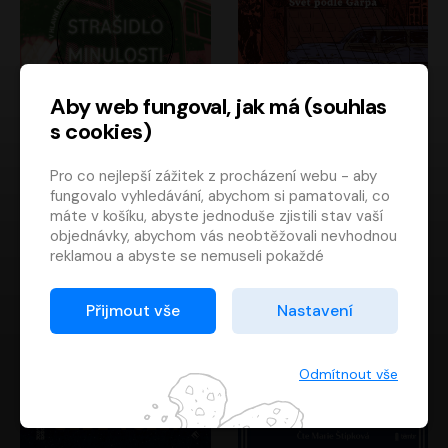
Aby web fungoval, jak má (souhlas
s cookies)
Strašidlo minulosti
Svět podle Garpa
Pro co nejlepší zážitek z procházení webu - aby
Jaroslav Velinský
John Irving
fungovalo vyhledávání, abychom si pamatovali, co
Libor Hruška
David Novotný
máte v košíku, abyste jednoduše zjistili stav vaší
objednávky, abychom vás neobtěžovali nevhodnou
reklamou a abyste se nemuseli pokaždé
přihlašovat.
Proto od vás potřebujeme souhlas se
Přijmout vše
Nastavení
zpracováním souborů cookies
, tj. malých souborů,
které se dočasně ukládají ve vašem prohlížeči.
Děkujeme, že nám ho dáte a pomůžete nám tak
Odmítnout vše
web zlepšovat.