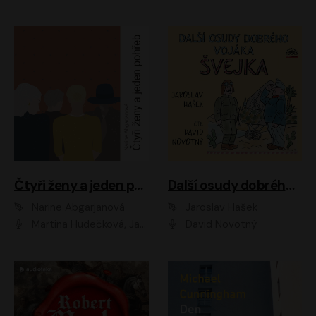
Čtyři ženy a jeden pohřeb
Další osudy dobrého vojáka Švejka
Narine Abgarjanová
Jaroslav Hašek
Martina Hudečková, Jaromír Meduna
David Novotný