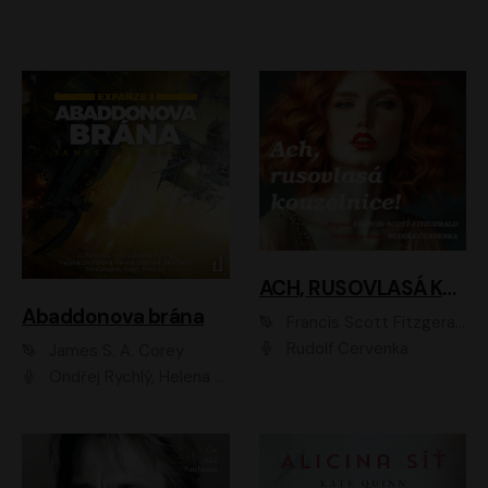
ACH, RUSOVLASÁ KOUZELNICE!
Abaddonova brána
Francis Scott Fitzgerald
Rudolf Červenka
James S. A. Corey
Ondřej Rychlý, Helena Dvořáková, Tereza Císařová, Jan Teplý, Jiří Vyorálek, Matěj Převrátil