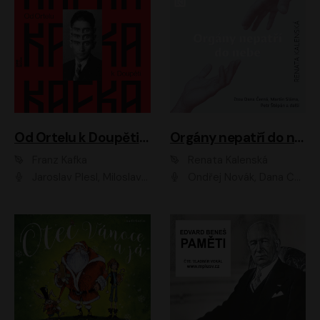
Od Ortelu k Doupěti – tucet Kafkových povídek
Orgány nepatří do nebe
Franz Kafka
Renata Kalenská
Jaroslav Plesl, Miloslav Mejzlík, David Novotný, Lukáš Hlavica, Jaromír Meduna, Václav Neužil, Otakar Brousek ml., Jan Holík, Václav Marhold
Ondřej Novák, Dana Černá, Martin Sláma, Petr Štěpán, Libor Hruška, Filip Jančík, Jakub Urbánek, Barbora Goldmannová, Karolína Zbořilová, Petra Šimberová, Richard Wágner, Klára Sochorová, Šárka Šildová, Zbyšek Horák, Anita Krausová