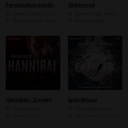
Feministkou snadno a rychle
Grimmové
Kateřina Lišková, Lucie Jarkovská
Kenneth Bøgh Andersen, Benni Bødker
Anita Krausová, Tereza Dočkalová
Ernesto Čekan
Hannibal - Zrození
Ignis fatuus
Thomas Harris
Petra Klabouchová
Jaroslav Plesl
Klára Suchá, Aleš Procházka