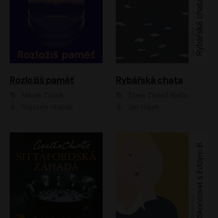
Rozložíš paměť
Rybářská chata
Marek Torčík
Stein Torleif Bjella
Vojtěch Hrabák
Jan Hájek