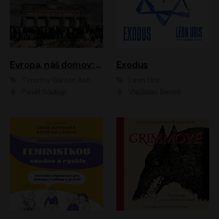
Evropa, náš domov: Od vylodění v Normandii po válku na Ukrajině
Exodus
Timothy Garton Ash
Leon Uris
Pavel Soukup
Vladislav Beneš