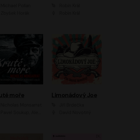
Michael Pollan
Robin Král
Zbyšek Horák
Robin Král
uté moře
Limonádový Joe
Nicholas Monsarrat
Jiří Brdečka
up, Aleš Procházka, David Novotný, Marek Holý, Martin Preiss, Jakub Saic, Petr Neskusil, David Matásek, Vasil Fridrich, Pavel Rímský, Zuzana Slavíková, Zbyšek Horák, Martin Zahálka, Luboš Ondráček, Amélie Vránová, Andrea Elsnerová, Anna Theimerová, Antonín Navrátil, Apolena Velsová, Bohdan Tůma, Filip Jančík, Filip Švarc, Jan Škvor, Jiří Köhler, Kateřina Peřinová, Kristýna Nebeská, Kristýna Skružná, Ladislav Cigánek, Libor Terš, Lucie Timíková, Martin Hruška, Martin Stránský, Michal Holán, Michal Jagelka, Milada Vaňkátová, Oldřich Hajlich, Pavel Dytrt, Petr Burian, Petr Gelnar, Radek Hoppe, Radek Škvor, Radovan Vaculík, Richard Fiala, Robert Hájek, Robin Pařík, Roman Hajlich, Roman Říčař, Svatopluk Schuller, Terezie Taberyová, Valentina Vránová, Vojtěch hájek, Zuzana Kajnarová Říčařová
David Novotný