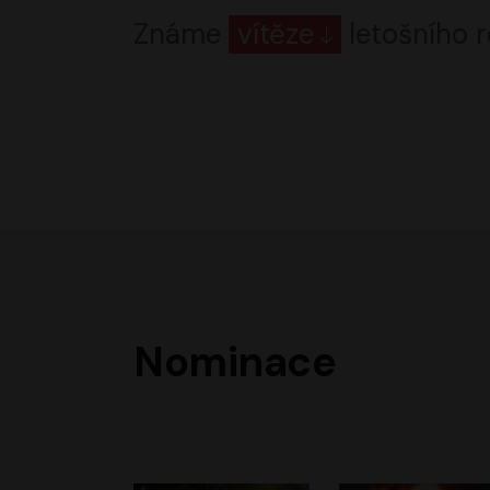
Známe
vítěze
letošního r
Nominace