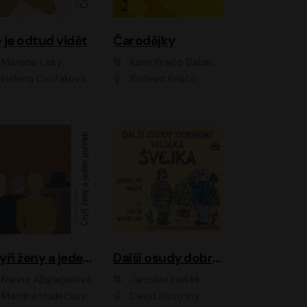
 je odtud vidět
Čarodějky
Mariana Leky
Karin Krajčo Babinská
Helena Dvořáková
Richard Krajčo
Čtyři ženy a jeden pohřeb
Další osudy dobrého vojáka Švejka
Narine Abgarjanová
Jaroslav Hašek
Martina Hudečková, Jaromír Meduna
David Novotný