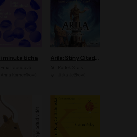
i minuta ticha
Arila: Stíny Citadely
Ema Labudová
Radek Starý
Anna Kameníková
Jitka Ježková