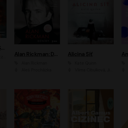
ACH, RUSOVLASÁ KOUZELNICE!
Alan Rickman: Deníky
Alicina Síť
An
ald
Alan Rickman
Kate Quinn
Aleš Procházka
Vilma Cibulková, Jitka Ježková