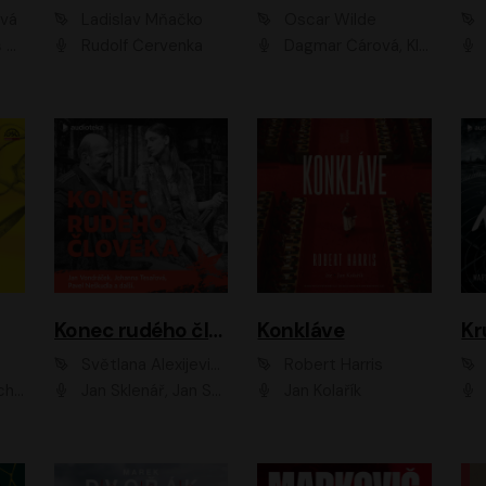
ová
Ladislav Mňačko
Oscar Wilde
ka
Rudolf Červenka
Dagmar Čárová, Klára Suchá, Martin Hruška, Otakar Brousek ml., Pavel Neškudla, Radek Hoppe, Šárka Krausová, Vanda Hybnerová, Viktor Dvořák
Konec rudého člověka
Konkláve
Kr
Světlana Alexijevičová, Daniel Majling
Robert Harris
man
Jan Sklenář, Jan Staněk, Jan Vondráček, Johanna Tesařová, Klára Sedláčková Ottová, Magdalena Zimová, Marie Poulová, Martin Matejka, Miroslav Zavičár, Pavel Neškudla, Samuel Toman, Šimon Kučera, Štěpánka Fingerhutová, Tomáš Turek
Jan Kolařík
Pavel Souk