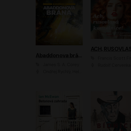
Abaddonova brána
Francis Scott Fitzger
James S. A. Corey
Rudolf Červenka
Ondřej Rychlý, Helena Dvořáková, Tereza Císařová, Jan Teplý, Jiří Vyorálek, Matěj Převrátil