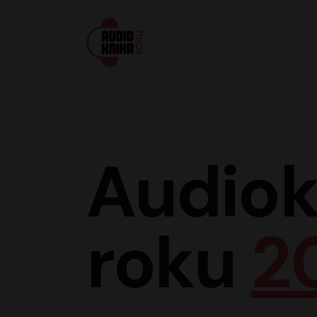
Audiokniha roku
Audiok
roku
2