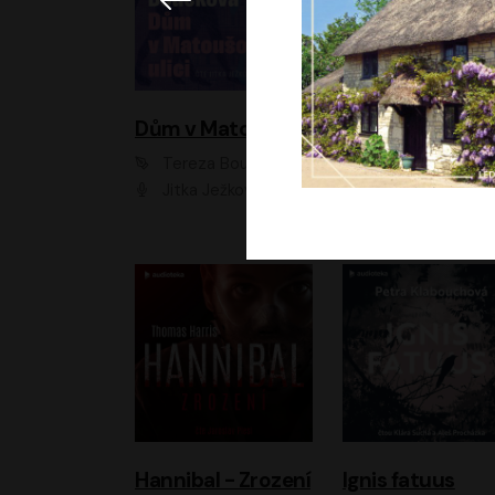
Dům v Matoušově ulici
Elity
Tereza Boučková
Jiří Havelka
Jitka Ježková
Anna Kameníková, Filip Březina, Jiří Lábus, Jiří Vyorálek, Klára Melíšková, Miloslav König, Miroslav Hanuš, Pavla Tomicová, Petr Lněnička, Richard Stanke, Taťjana Medveská, Václav Neužil, Vojtech Vond
Hannibal - Zrození
Ignis fatuus