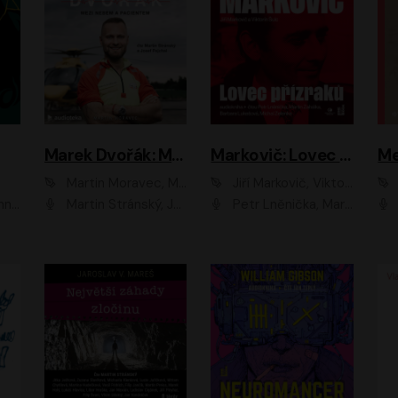
Marek Dvořák: Mezi nebem a pacientem
Markovič: Lovec přízraků
Martin Moravec, Marek Dvořák
Jiří Markovič, Viktorín Šulc
vá
Martin Stránský, Josef Pejchal, Petra Bučková
Petr Lněnička, Martin Zahálka, Barbara Lukešová, Michal Zelenka