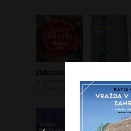
Dědictví otců
Den
Robert Merle
Michael Cunningha
Zbyšek Horák
Petr Stach