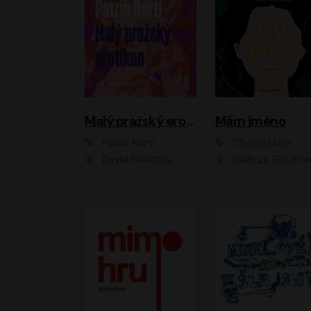
Malý pražský erotikon
Mám jméno
Patrik Hartl
Chanel Miller
David Novotný
Barbora Goldmanno