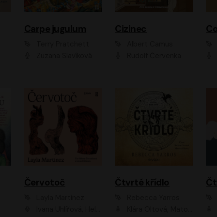
Carpe jugulum
Cizinec
Co
Terry Pratchett
Albert Camus
Zuzana Slavíková
Rudolf Červenka
Červotoč
Čtvrté křídlo
Layla Martinez
Rebecca Yarros
Ivana Uhlířová, Helena Čermáková
Klára Oltová, Matouš Ruml