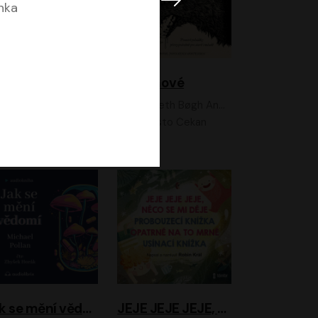
nka
Feministkou snadno a rychle
Grimmové
Kateřina Lišková, Lucie Jarkovská
Kenneth Bøgh Andersen, Benni Bødker
Anita Krausová, Tereza Dočkalová
Ernesto Čekan
Jak se mění vědomí
JEJE JEJE JEJE, NĚCO SE MI DĚJE + PROBOUZECÍ KNÍŽKA + OPATRNĚ NA TO MRNĚ + USÍNACÍ KNÍŽKA