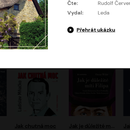
Čte:
Rudolf Červe
Vydal:
Leda
Přehrát ukázku
Evropa, náš domov: Od vylodění v Normandii po válku na Ukrajině
Exodus
Timothy Garton Ash
Leon Uris
ráček, Zdeněk Piškula
Pavel Soukup
Vladislav Beneš
Jak chutná moc
Jak je důležité míti Filipa