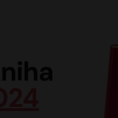
Hlav
niha
024