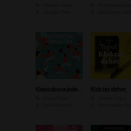
Thomas Harris
Petra Klabouch
Jaroslav Plesl
Klára Suchá, Aleš Procház
Klapzubova jedenáctka
Kloktat dehet
Eduard Bass
Jáchym Topol
David Novotný
Mark Kristián Hoch