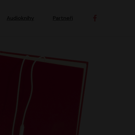
ní navigace
Audioknihy
Partneři