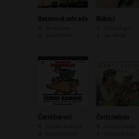
Betonová zahrada
Bídníci
Ian McEwan
Victor Hugo
Vasil Fridrich
Jan Vlasák
Černí baroni
Čerti nejsou
Miloslav Švandrlík
Zdeněk Svěrák
David Novotný
Zdeněk Svěrák