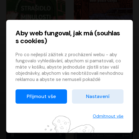
Aby web fungoval, jak má (souhlas
s cookies)
Strašidlo minulosti
Svět podle Garpa
Pro co nejlepší zážitek z procházení webu - aby
Jaroslav Velinský
John Irving
fungovalo vyhledávání, abychom si pamatovali, co
Libor Hruška
David Novotný
máte v košíku, abyste jednoduše zjistili stav vaší
objednávky, abychom vás neobtěžovali nevhodnou
reklamou a abyste se nemuseli pokaždé
přihlašovat.
Proto od vás potřebujeme souhlas se
Přijmout vše
Nastavení
zpracováním souborů cookies
, tj. malých souborů,
které se dočasně ukládají ve vašem prohlížeči.
Děkujeme, že nám ho dáte a pomůžete nám tak
Odmítnout vše
web zlepšovat.