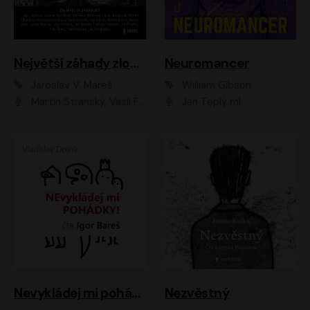
Největší záhady zločinu
Neuromancer
Jaroslav V. Mareš
William Gibson
Martin Stránský, Vasil Fridrich, Filip Jančík, Martin Preiss, Marek Holý, Lukáš Hlavica, Libor Hruška, Jan Maxián, Ladislav Cigánek, Jiří Ployhar, Filip Švarc, Vilém Udatný, Jan Vondráček, Jitka Ježková, Zuzana Slavíková, Michaela Klenková, Lucie Juřičková, Miriam Chytilová, Martina Hudečková
Jan Teplý ml.
Nevykládej mi pohádky
Nezvěstný