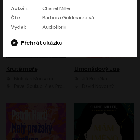
Autoři:
Chanel Miller
Čte:
Barbora Goldmannová
Vydal:
Audiolibrix
Přehrát ukázku
Kruté moře
Limonádový Joe
Nicholas Monsarrat
Jiří Brdečka
Pavel Soukup, Aleš Procházka, David Novotný, Marek Holý, Martin Preiss, Jakub Saic, Petr Neskusil, David Matásek, Vasil Fridrich, Pavel Rímský, Zuzana Slavíková, Zbyšek Horák, Martin Zahálka, Luboš Ondráček, Amélie Vránová, Andrea Elsnerová, Anna Theimerová, Antonín Navrátil, Apolena Velsová, Bohdan Tůma, Filip Jančík, Filip Švarc, Jan Škvor, Jiří Köhler, Kateřina Peřinová, Kristýna Nebeská, Kristýna Skružná, Ladislav Cigánek, Libor Terš, Lucie Timíková, Martin Hruška, Martin Stránský, Michal Holán, Michal Jagelka, Milada Vaňkátová, Oldřich Hajlich, Pavel Dytrt, Petr Burian, Petr Gelnar, Radek Hoppe, Radek Škvor, Radovan Vaculík, Richard Fiala, Robert Hájek, Robin Pařík, Roman Hajlich, Roman Říčař, Svatopluk Schuller, Terezie Taberyová, Valentina Vránová, Vojtěch hájek, Zuzana Kajnarová Říčařová
David Novotný