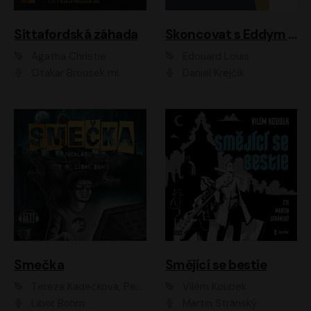
Sittafordská záhada
Skoncovat s Eddym B.
Agatha Christie
Édouard Louis
Otakar Brousek ml.
Daniel Krejčík
Smečka
Smějící se bestie
Tereza Kadečková, Petr Boček, Nelly Černohorská, Ondřej Kocáb, Ludmila Svozilová, Miroslav Pech, Karin Novotná, Jiří Sivok, Martin Štefko, Kateřina Malec Houfková, Tomáš Marton, Madla Pospíšilová Karasová, Michal Březina, Veronika Fiedlerová, Lukáš Vavrečka, Přemysl Krejčík, Mort Castle
Vilém Koubek
Libor Böhm
Martin Stránský