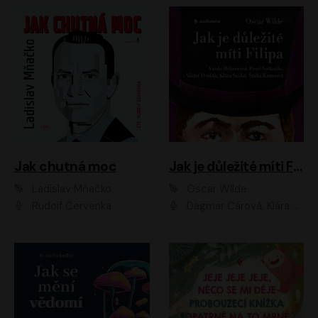
Jak chutná moc
Jak je důležité míti Filipa
Ladislav Mňačko
Oscar Wilde
Rudolf Červenka
Dagmar Čárová, Klára Suchá, Martin Hruška, Otakar Brousek ml., Pavel Neškudla, Radek Hoppe, Šárka Krausová, Vanda Hybnerová, Viktor Dvořák