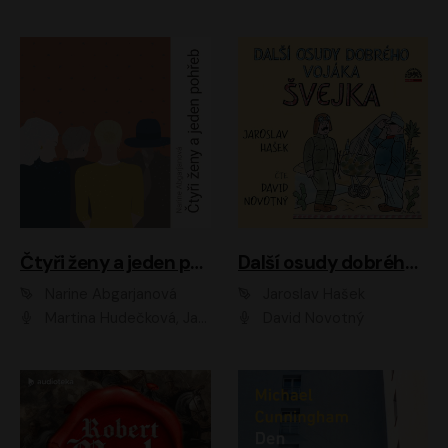
Čtyři ženy a jeden pohřeb
Další osudy dobrého vojáka Švejka
Narine Abgarjanová
Jaroslav Hašek
Martina Hudečková, Jaromír Meduna
David Novotný