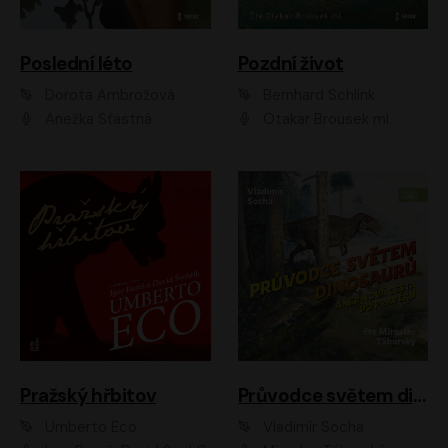
Poslední léto
Pozdní život
Dorota Ambrožová
Bernhard Schlink
Anežka Šťastná
Otakar Brousek ml.
Pražský hřbitov
Průvodce světem dinosaurů aneb Nová cesta do pravěku
Umberto Eco
Vladimír Socha