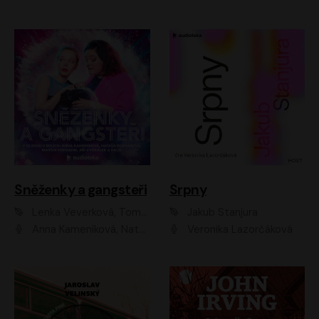
Sněženky a gangsteři
Srpny
Lenka Veverková, Tomáš Dianiška
Jakub Stanjura
Anna Kameníková, Nataša Bednářová, Tereza Hof, Taťjana Medvecká, Zuzana Slavíková, Šimon Krupa, Robert Mikluš, Jiří Vyorálek, Kryštof Hádek, Martin Hofmann, Martin Hruška
Veronika Lazorčáková