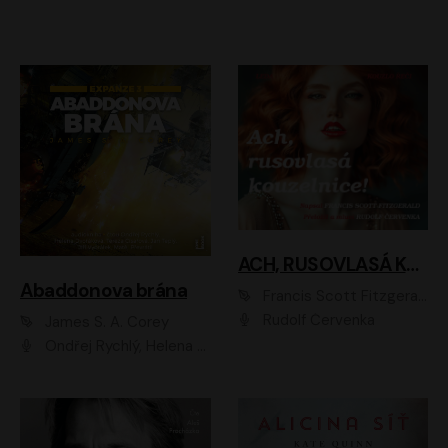
ACH, RUSOVLASÁ KOUZELNICE!
Abaddonova brána
Francis Scott Fitzgerald
Rudolf Červenka
James S. A. Corey
Ondřej Rychlý, Helena Dvořáková, Tereza Císařová, Jan Teplý, Jiří Vyorálek, Matěj Převrátil