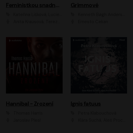
Feministkou snadno a rychle
Grimmové
Kateřina Lišková, Lucie Jarkovská
Kenneth Bøgh Andersen, Benni Bødker
Anita Krausová, Tereza Dočkalová
Ernesto Čekan
Hannibal - Zrození
Ignis fatuus
Thomas Harris
Petra Klabouchová
Jaroslav Plesl
Klára Suchá, Aleš Procházka