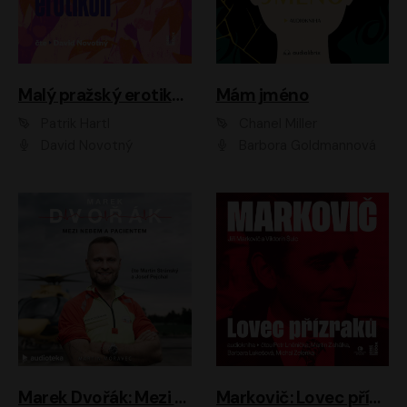
Malý pražský erotikon
Mám jméno
Patrik Hartl
Chanel Miller
David Novotný
Barbora Goldmannová
Marek Dvořák: Mezi nebem a pacientem
Markovič: Lovec přízraků