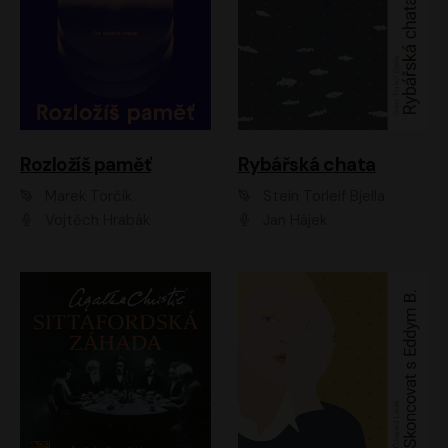
Rozložíš paměť
Rybářská chata
Marek Torčík
Stein Torleif Bjella
Vojtěch Hrabák
Jan Hájek