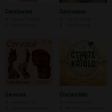
Černí baroni
Čerti nejsou
Miloslav Švandrlík
Zdeněk Svěrák
David Novotný
Zdeněk Svěrák
Červotoč
Čtvrté křídlo
Layla Martinez
Rebecca Yarros
Ivana Uhlířová, Helena Čermáková
Klára Oltová, Matouš Ruml