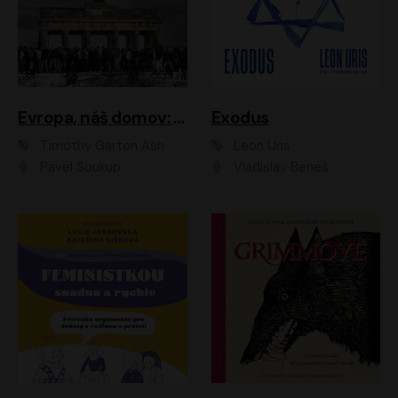
Evropa, náš domov: Od vylodění v Normandii po válku na Ukrajině
Exodus
Timothy Garton Ash
Leon Uris
Pavel Soukup
Vladislav Beneš