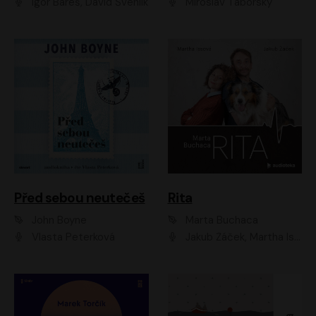
Igor Bareš, David Švehlík
Miroslav Táborský
Před sebou neutečeš
Rita
John Boyne
Marta Buchaca
Vlasta Peterková
Jakub Žáček, Martha Issová