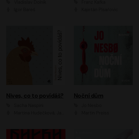
Vladislav Dolník
Franz Kafka
Igor Bareš
Kajetán Písařovic
Nives, co to povídáš?
Noční dům
Sacha Naspini
Jo Nesbo
Martina Hudečková, Jaromír Meduna, Zuzana Slavíková
Martin Preiss