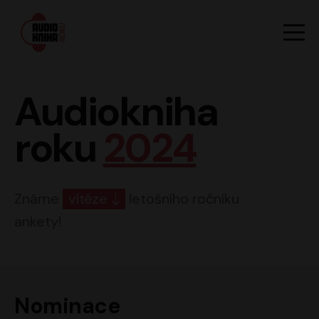
Hlavn
Men
Audiokniha roku
Audiokniha
roku
2024
Známe
vítěze
letošního ročníku
ankety!
Nominace