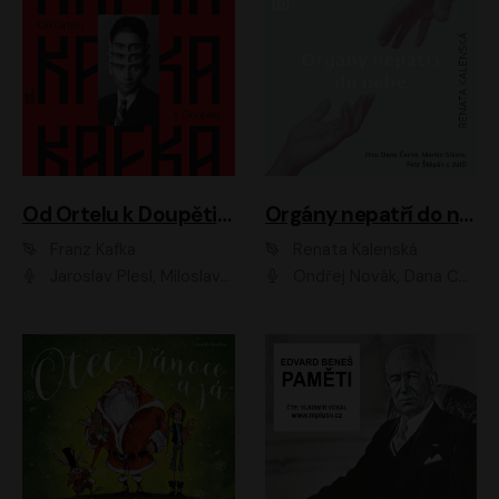
Od Ortelu k Doupěti – tucet Kafkových povídek
Orgány nepatří do nebe
Franz Kafka
Renata Kalenská
Jaroslav Plesl, Miloslav Mejzlík, David Novotný, Lukáš Hlavica, Jaromír Meduna, Václav Neužil, Otakar Brousek ml., Jan Holík, Václav Marhold
Ondřej Novák, Dana Černá, Martin Sláma, Petr Štěpán, Libor Hruška, Filip Jančík, Jakub Urbánek, Barbora Goldmannová, Karolína Zbořilová, Petra Šimberová, Richard Wágner, Klára Sochorová, Šárka Šildová, Zbyšek Horák, Anita Krausová