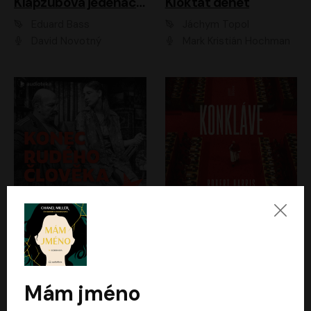
Klapzubova jedenáctka
Kloktat dehet
Eduard Bass
Jáchym Topol
David Novotný
Mark Kristián Hochman
Konec rudého člověka
Konkláve
Světlana Alexijevičová, Daniel Majling
Robert Harris
Jan Sklenář, Jan Staněk, Jan Vondráček, Johanna Tesařová, Klára Sedláčková Ottová, Magdalena Zimová, Marie Poulová, Martin Matejka, Miroslav Zavičár, Pavel Neškudla, Samuel Toman, Šimon Kučera, Štěpánka Fingerhutová, Tomáš Turek
Jan Kolařík
Mám jméno