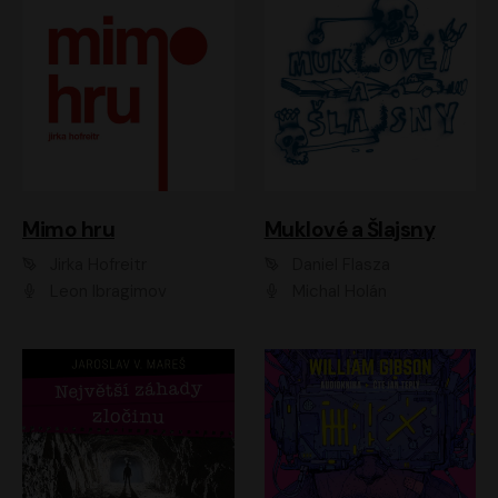
Muklové a Šlajsny
Mimo hru
Daniel Flasza
Jirka Hofreitr
Michal Holán
Leon Ibragimov