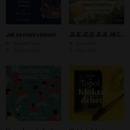
Jak se mění vědomí
JEJE JEJE JEJE, NĚCO SE MI DĚJE + PROBOUZECÍ KNÍŽKA + OPATRNĚ NA TO MRNĚ + USÍNACÍ KNÍŽKA
Michael Pollan
Robin Král
Zbyšek Horák
Robin Král