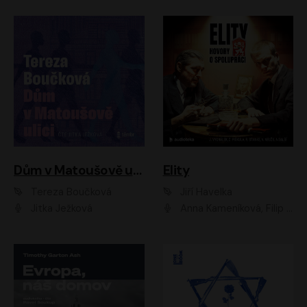
Dům v Matoušově ulici
Elity
Tereza Boučková
Jiří Havelka
Jitka Ježková
Anna Kameníková, Filip Březina, Jiří Lábus, Jiří Vyorálek, Klára Melíšková, Miloslav König, Miroslav Hanuš, Pavla Tomicová, Petr Lněnička, Richard Stanke, Taťjana Medveská, Václav Neužil, Vojtech Vondráček, Zdeněk Piškula