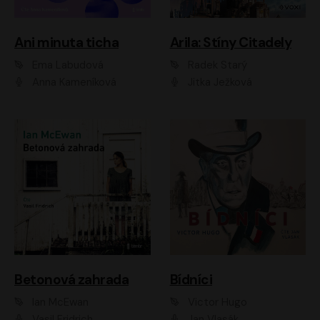
Ani minuta ticha
Arila: Stíny Citadely
Ema Labudová
Radek Starý
Anna Kameníková
Jitka Ježková
Betonová zahrada
Bídníci
Ian McEwan
Victor Hugo
Vasil Fridrich
Jan Vlasák