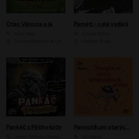
Otec Vánoce a já
Paměti - celé vydání
Matt Haig
Edvard Beneš
Tereza Marečková, Ondřej Endru Havlík
Vladimír Vokál
Pankáč z Pětihvězdy
Panoptikum starých kriminálních příběhů
Lenny Trčková, Radek Příhonský
Jiří Marek