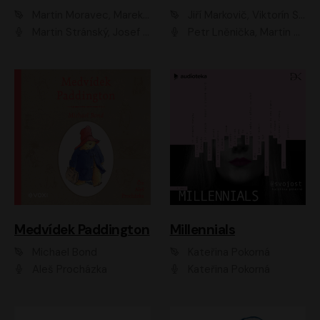
Martin Moravec, Marek Dvořák
Jiří Markovič, Viktorín Šulc
Martin Stránský, Josef Pejchal, Petra Bučková
Petr Lněnička, Martin Zahálka, Barbara Lukešová, Michal Zelenka
Medvídek Paddington
Millennials
Michael Bond
Kateřina Pokorná
Aleš Procházka
Kateřina Pokorná