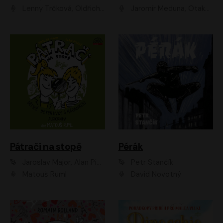
Lenny Trčková, Oldřich Kaiser
Jaromír Meduna, Otakar Brousek ml., Saša Rašilov
Pátrači na stopě
Pérák
Jaroslav Major, Alan Piskač
Petr Stančík
Matouš Ruml
David Novotný