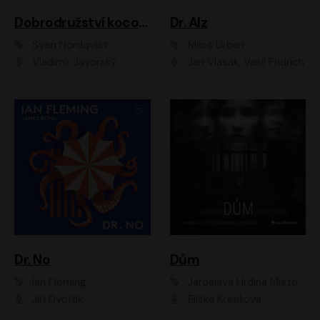
Dobrodružství kocoura Fiškuse a dědy Pettsona 1
Dr. Alz
Sven Nordqvist
Miloš Urban
Vladimír Javorský
Jan Vlasák, Vasil Fridrich
Dr. No
Dům
Ian Fleming
Jaroslava Hrdina Mištová
Jiří Dvořák
Eliška Křenková