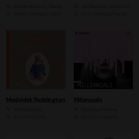
Martin Moravec, Marek Dvořák
Jiří Markovič, Viktorín Šulc
Martin Stránský, Josef Pejchal, Petra Bučková
Petr Lněnička, Martin Zahálka, Barbara Lukešová, Michal Zelenka
Medvídek Paddington
Millennials
Michael Bond
Kateřina Pokorná
Aleš Procházka
Kateřina Pokorná