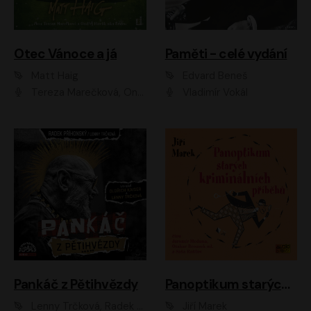
Otec Vánoce a já
Paměti - celé vydání
Matt Haig
Edvard Beneš
Tereza Marečková, Ondřej Endru Havlík
Vladimír Vokál
Pankáč z Pětihvězdy
Panoptikum starých kriminálních příběhů
Lenny Trčková, Radek Příhonský
Jiří Marek