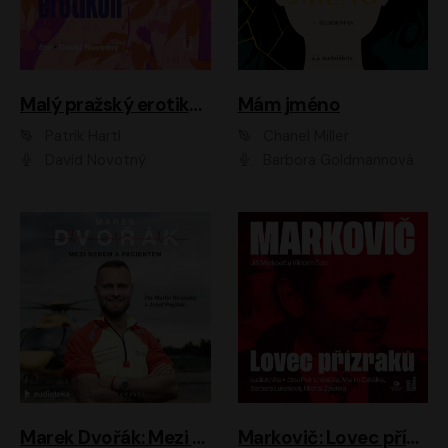
Malý pražský erotikon
Mám jméno
Patrik Hartl
Chanel Miller
David Novotný
Barbora Goldmannová
Marek Dvořák: Mezi nebem a pacientem
Markovič: Lovec přízraků