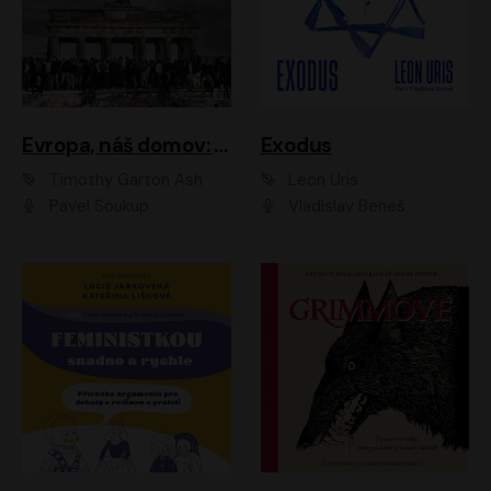
Evropa, náš domov: Od vylodění v Normandii po válku na Ukrajině
Exodus
Timothy Garton Ash
Leon Uris
Pavel Soukup
Vladislav Beneš