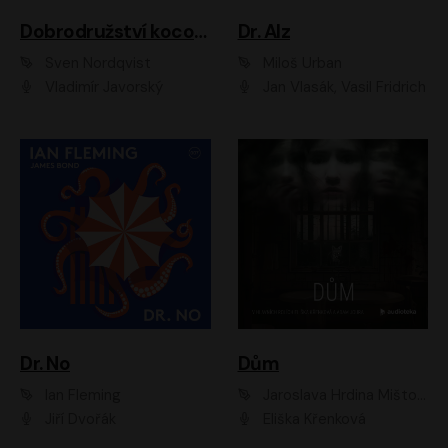
Dobrodružství kocoura Fiškuse a dědy Pettsona 1
Dr. Alz
Sven Nordqvist
Miloš Urban
Vladimír Javorský
Jan Vlasák, Vasil Fridrich
Dr. No
Dům
Ian Fleming
Jaroslava Hrdina Mištová
Jiří Dvořák
Eliška Křenková