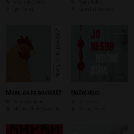
Vladislav Dolník
Franz Kafka
Igor Bareš
Kajetán Písařovic
Nives, co to povídáš?
Noční dům
Sacha Naspini
Jo Nesbo
Martina Hudečková, Jaromír Meduna, Zuzana Slavíková
Martin Preiss