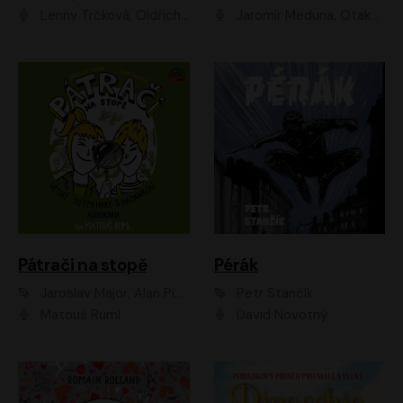
Lenny Trčková, Oldřich Kaiser
Jaromír Meduna, Otakar Brousek ml., Saša Rašilov
Pátrači na stopě
Pérák
Jaroslav Major, Alan Piskač
Petr Stančík
Matouš Ruml
David Novotný