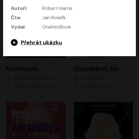
Autoři:
Robert Harris
Čte:
Jan Kolařík
Vydal:
OneHotBook
Přehrát ukázku
Kruté moře
Limonádový Joe
Nicholas Monsarrat
Jiří Brdečka
Pavel Soukup, Aleš Procházka, David Novotný, Marek Holý, Martin Preiss, Jakub Saic, Petr Neskusil, David Matásek, Vasil Fridrich, Pavel Rímský, Zuzana Slavíková, Zbyšek Horák, Martin Zahálka, Luboš Ondráček, Amélie Vránová, Andrea Elsnerová, Anna Theimerová, Antonín Navrátil, Apolena Velsová, Bohdan Tůma, Filip Jančík, Filip Švarc, Jan Škvor, Jiří Köhler, Kateřina Peřinová, Kristýna Nebeská, Kristýna Skružná, Ladislav Cigánek, Libor Terš, Lucie Timíková, Martin Hruška, Martin Stránský, Michal Holán, Michal Jagelka, Milada Vaňkátová, Oldřich Hajlich, Pavel Dytrt, Petr Burian, Petr Gelnar, Radek Hoppe, Radek Škvor, Radovan Vaculík, Richard Fiala, Robert Hájek, Robin Pařík, Roman Hajlich, Roman Říčař, Svatopluk Schuller, Terezie Taberyová, Valentina Vránová, Vojtěch hájek, Zuzana Kajnarová Říčařová
David Novotný