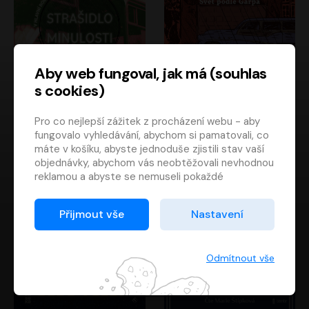
Aby web fungoval, jak má (souhlas
s cookies)
Strašidlo minulosti
Svět podle Garpa
Pro co nejlepší zážitek z procházení webu - aby
Jaroslav Velinský
John Irving
fungovalo vyhledávání, abychom si pamatovali, co
Libor Hruška
David Novotný
máte v košíku, abyste jednoduše zjistili stav vaší
objednávky, abychom vás neobtěžovali nevhodnou
reklamou a abyste se nemuseli pokaždé
přihlašovat.
Proto od vás potřebujeme souhlas se
Přijmout vše
Nastavení
zpracováním souborů cookies
, tj. malých souborů,
které se dočasně ukládají ve vašem prohlížeči.
Děkujeme, že nám ho dáte a pomůžete nám tak
Odmítnout vše
web zlepšovat.