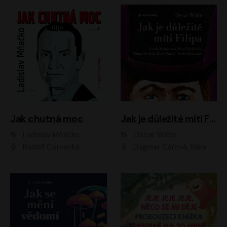
Jak chutná moc
Jak je důležité míti Filipa
Ladislav Mňačko
Oscar Wilde
Rudolf Červenka
Dagmar Čárová, Klára Suchá, Martin Hruška, Otakar Brousek ml., Pavel Neškudla, Radek Hoppe, Šárka Krausová, Vanda Hybnerová, Viktor Dvořák