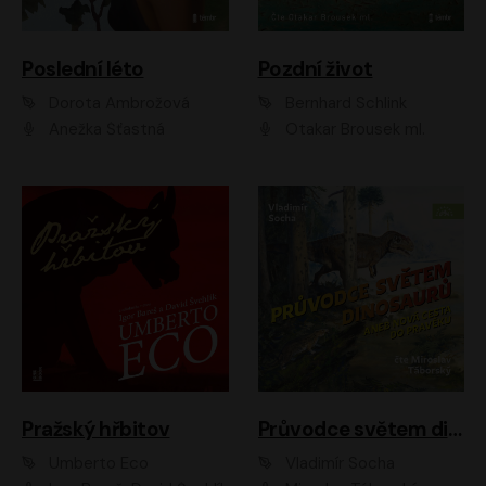
Poslední léto
Pozdní život
Dorota Ambrožová
Bernhard Schlink
Anežka Šťastná
Otakar Brousek ml.
Pražský hřbitov
Průvodce světem dinosaurů aneb Nová cesta do pravěku
Umberto Eco
Vladimír Socha