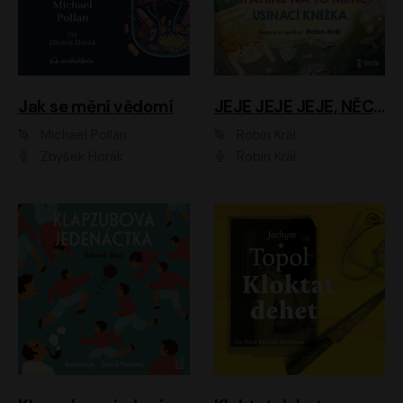
Jak se mění vědomí
JEJE JEJE JEJE, NĚCO SE MI DĚJE + PROBOUZECÍ KNÍŽKA + OPATRNĚ NA TO MRNĚ + USÍNACÍ KNÍŽKA
Michael Pollan
Robin Král
Zbyšek Horák
Robin Král