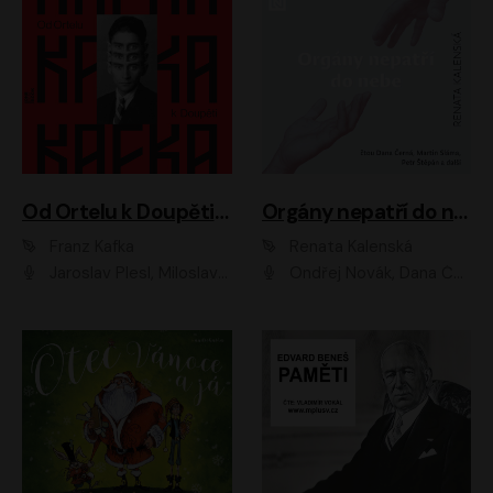
Od Ortelu k Doupěti – tucet Kafkových povídek
Orgány nepatří do nebe
Franz Kafka
Renata Kalenská
Jaroslav Plesl, Miloslav Mejzlík, David Novotný, Lukáš Hlavica, Jaromír Meduna, Václav Neužil, Otakar Brousek ml., Jan Holík, Václav Marhold
Ondřej Novák, Dana Černá, Martin Sláma, Petr Štěpán, Libor Hruška, Filip Jančík, Jakub Urbánek, Barbora Goldmannová, Karolína Zbořilová, Petra Šimberová, Richard Wágner, Klára Sochorová, Šárka Šildová, Zbyšek Horák, Anita Krausová