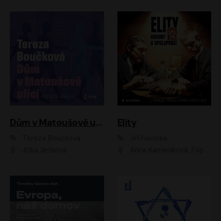
Dům v Matoušově ulici
Elity
Tereza Boučková
Jiří Havelka
Jitka Ježková
Anna Kameníková, Filip Březina, Jiří Lábus, Jiří Vyorálek, Klára Melíšková, Miloslav König, Miroslav Hanuš, Pavla Tomicová, Petr Lněnička, Richard Stanke, Taťjana Medveská, Václav Neužil, Vojtech Vondráček, Zdeněk Piškula