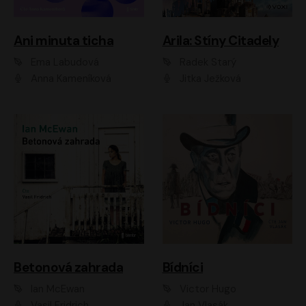
Ani minuta ticha
Arila: Stíny Citadely
Ema Labudová
Radek Starý
Anna Kameníková
Jitka Ježková
Betonová zahrada
Bídníci
Ian McEwan
Victor Hugo
Vasil Fridrich
Jan Vlasák