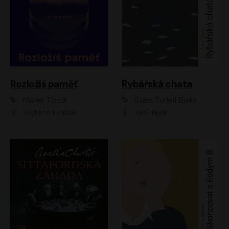
Rozložíš paměť
Rybářská chata
Marek Torčík
Stein Torleif Bjella
Vojtěch Hrabák
Jan Hájek