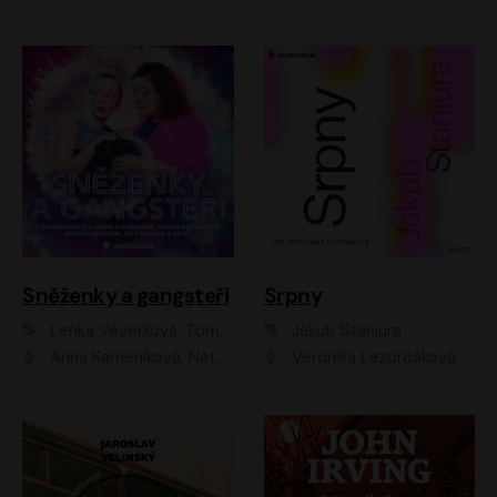
Sněženky a gangsteři
Srpny
Lenka Veverková, Tomáš Dianiška
Jakub Stanjura
Anna Kameníková, Nataša Bednářová, Tereza Hof, Taťjana Medvecká, Zuzana Slavíková, Šimon Krupa, Robert Mikluš, Jiří Vyorálek, Kryštof Hádek, Martin Hofmann, Martin Hruška
Veronika Lazorčáková