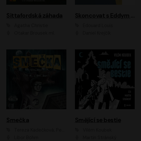
Sittafordská záhada
Skoncovat s Eddym B.
Agatha Christie
Édouard Louis
Otakar Brousek ml.
Daniel Krejčík
Smečka
Smějící se bestie
Tereza Kadečková, Petr Boček, Nelly Černohorská, Ondřej Kocáb, Ludmila Svozilová, Miroslav Pech, Karin Novotná, Jiří Sivok, Martin Štefko, Kateřina Malec Houfková, Tomáš Marton, Madla Pospíšilová Karasová, Michal Březina, Veronika Fiedlerová, Lukáš Vavrečka, Přemysl Krejčík, Mort Castle
Vilém Koubek
Libor Böhm
Martin Stránský