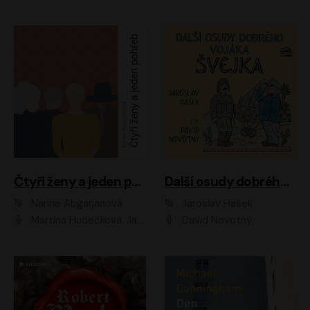
Čtyři ženy a jeden pohřeb
Další osudy dobrého vojáka Švejka
Narine Abgarjanová
Jaroslav Hašek
Martina Hudečková, Jaromír Meduna
David Novotný