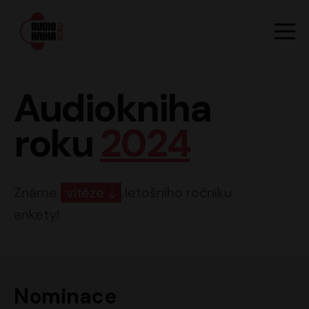
Hlavn
Men
Audiokniha roku
Audiokniha
roku
2024
Známe
vítěze
letošního ročníku
ankety!
Nominace