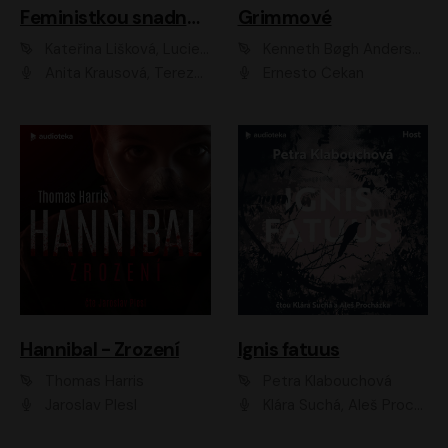
Feministkou snadno a rychle
Grimmové
Kateřina Lišková, Lucie Jarkovská
Kenneth Bøgh Andersen, Benni Bødker
Anita Krausová, Tereza Dočkalová
Ernesto Čekan
Hannibal - Zrození
Ignis fatuus
Thomas Harris
Petra Klabouchová
Jaroslav Plesl
Klára Suchá, Aleš Procházka