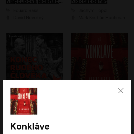
Klapzubova jedenáctka
Kloktat dehet
Eduard Bass
Jáchym Topol
David Novotný
Mark Kristián Hochman
Konec rudého člověka
Konkláve
Světlana Alexijevičová, Daniel Majling
Robert Harris
Jan Sklenář, Jan Staněk, Jan Vondráček, Johanna Tesařová, Klára Sedláčková Ottová, Magdalena Zimová, Marie Poulová, Martin Matejka, Miroslav Zavičár, Pavel Neškudla, Samuel Toman, Šimon Kučera, Štěpánka Fingerhutová, Tomáš Turek
Jan Kolařík
Konkláve