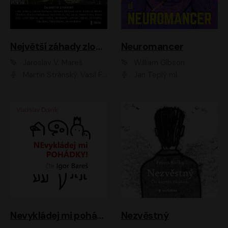
Největší záhady zločinu
Neuromancer
Jaroslav V. Mareš
William Gibson
Martin Stránský, Vasil Fridrich, Filip Jančík, Martin Preiss, Marek Holý, Lukáš Hlavica, Libor Hruška, Jan Maxián, Ladislav Cigánek, Jiří Ployhar, Filip Švarc, Vilém Udatný, Jan Vondráček, Jitka Ježková, Zuzana Slavíková, Michaela Klenková, Lucie Juřičková, Miriam Chytilová, Martina Hudečková
Jan Teplý ml.
Nevykládej mi pohádky
Nezvěstný