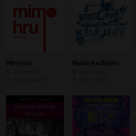
Muklové a Šlajsny
Mimo hru
Daniel Flasza
Jirka Hofreitr
Michal Holán
Leon Ibragimov