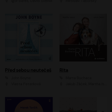
Igor Bareš, David Švehlík
Miroslav Táborský
Před sebou neutečeš
Rita
John Boyne
Marta Buchaca
Vlasta Peterková
Jakub Žáček, Martha Issová