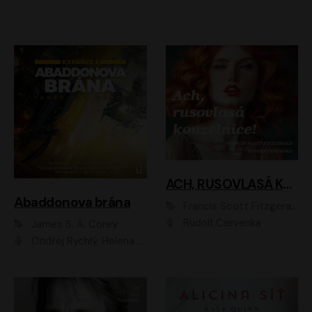
ACH, RUSOVLASÁ KOUZELNICE!
Abaddonova brána
Francis Scott Fitzgerald
Rudolf Červenka
James S. A. Corey
Ondřej Rychlý, Helena Dvořáková, Tereza Císařová, Jan Teplý, Jiří Vyorálek, Matěj Převrátil