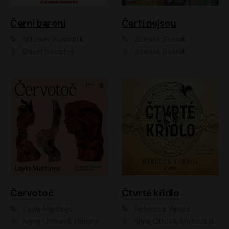
Černí baroni
Čerti nejsou
Miloslav Švandrlík
Zdeněk Svěrák
David Novotný
Zdeněk Svěrák
Červotoč
Čtvrté křídlo
Layla Martinez
Rebecca Yarros
Ivana Uhlířová, Helena Čermáková
Klára Oltová, Matouš Ruml