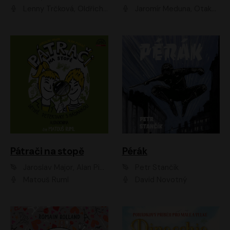
Lenny Trčková, Oldřich Kaiser
Jaromír Meduna, Otakar Brousek ml., Saša Rašilov
Pátrači na stopě
Pérák
Jaroslav Major, Alan Piskač
Petr Stančík
Matouš Ruml
David Novotný