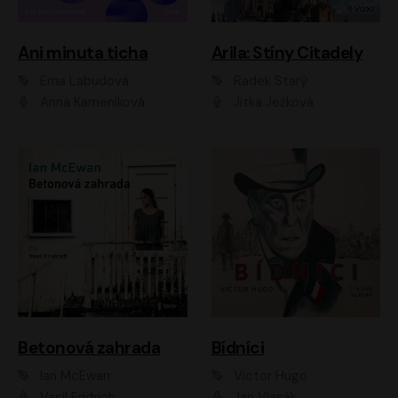
Ani minuta ticha
Arila: Stíny Citadely
Ema Labudová
Radek Starý
Anna Kameníková
Jitka Ježková
Betonová zahrada
Bídníci
Ian McEwan
Victor Hugo
Vasil Fridrich
Jan Vlasák