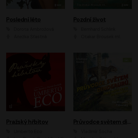
Poslední léto
Pozdní život
Dorota Ambrožová
Bernhard Schlink
Anežka Šťastná
Otakar Brousek ml.
Pražský hřbitov
Průvodce světem dinosaurů aneb Nová cesta do pravěku
Umberto Eco
Vladimír Socha