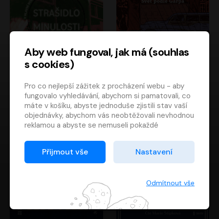
Aby web fungoval, jak má (souhlas
s cookies)
Strašidlo minulosti
Svět podle Garpa
Pro co nejlepší zážitek z procházení webu - aby
Jaroslav Velinský
John Irving
fungovalo vyhledávání, abychom si pamatovali, co
Libor Hruška
David Novotný
máte v košíku, abyste jednoduše zjistili stav vaší
objednávky, abychom vás neobtěžovali nevhodnou
reklamou a abyste se nemuseli pokaždé
přihlašovat.
Proto od vás potřebujeme souhlas se
Přijmout vše
Nastavení
zpracováním souborů cookies
, tj. malých souborů,
které se dočasně ukládají ve vašem prohlížeči.
Děkujeme, že nám ho dáte a pomůžete nám tak
Odmítnout vše
web zlepšovat.