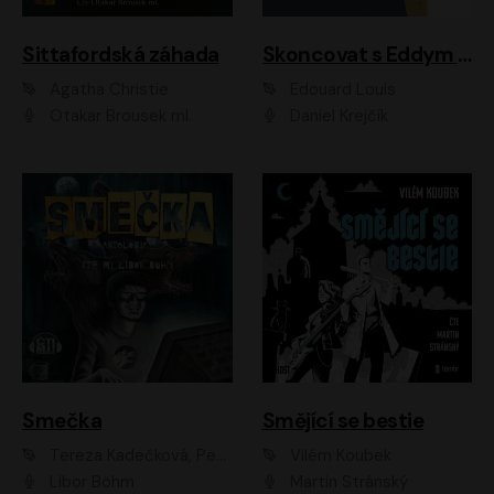
Sittafordská záhada
Skoncovat s Eddym B.
Agatha Christie
Édouard Louis
Otakar Brousek ml.
Daniel Krejčík
Smečka
Smějící se bestie
Tereza Kadečková, Petr Boček, Nelly Černohorská, Ondřej Kocáb, Ludmila Svozilová, Miroslav Pech, Karin Novotná, Jiří Sivok, Martin Štefko, Kateřina Malec Houfková, Tomáš Marton, Madla Pospíšilová Karasová, Michal Březina, Veronika Fiedlerová, Lukáš Vavrečka, Přemysl Krejčík, Mort Castle
Vilém Koubek
Libor Böhm
Martin Stránský