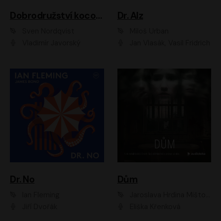
Dobrodružství kocoura Fiškuse a dědy Pettsona 1
Dr. Alz
Sven Nordqvist
Miloš Urban
Vladimír Javorský
Jan Vlasák, Vasil Fridrich
Dr. No
Dům
Ian Fleming
Jaroslava Hrdina Mištová
Jiří Dvořák
Eliška Křenková