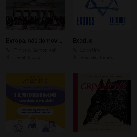
Evropa, náš domov: Od vylodění v Normandii po válku na Ukrajině
Exodus
Timothy Garton Ash
Leon Uris
Pavel Soukup
Vladislav Beneš