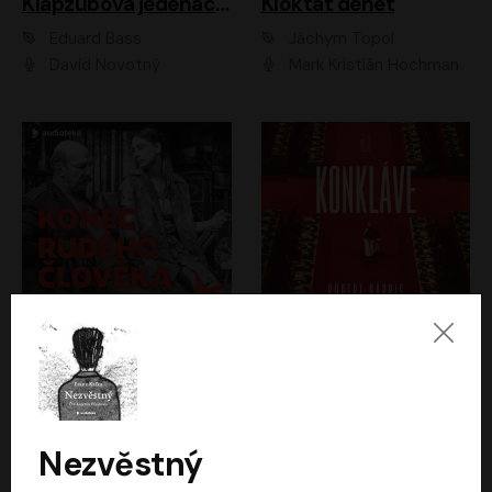
Klapzubova jedenáctka
Kloktat dehet
Eduard Bass
Jáchym Topol
David Novotný
Mark Kristián Hochman
Konec rudého člověka
Konkláve
Světlana Alexijevičová, Daniel Majling
Robert Harris
Jan Sklenář, Jan Staněk, Jan Vondráček, Johanna Tesařová, Klára Sedláčková Ottová, Magdalena Zimová, Marie Poulová, Martin Matejka, Miroslav Zavičár, Pavel Neškudla, Samuel Toman, Šimon Kučera, Štěpánka Fingerhutová, Tomáš Turek
Jan Kolařík
Nezvěstný