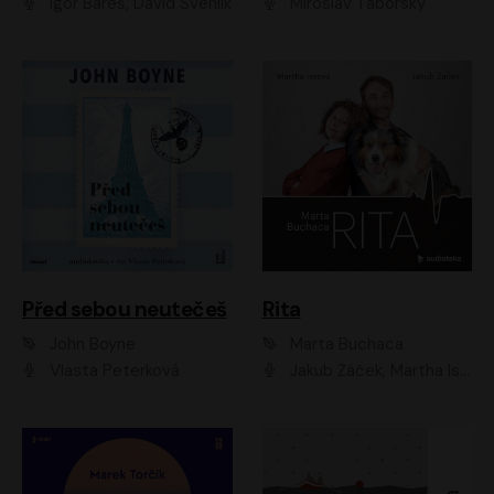
Igor Bareš, David Švehlík
Miroslav Táborský
Před sebou neutečeš
Rita
John Boyne
Marta Buchaca
Vlasta Peterková
Jakub Žáček, Martha Issová