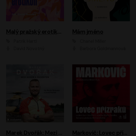
Malý pražský erotikon
Mám jméno
Patrik Hartl
Chanel Miller
David Novotný
Barbora Goldmannová
Marek Dvořák: Mezi nebem a pacientem
Markovič: Lovec přízraků