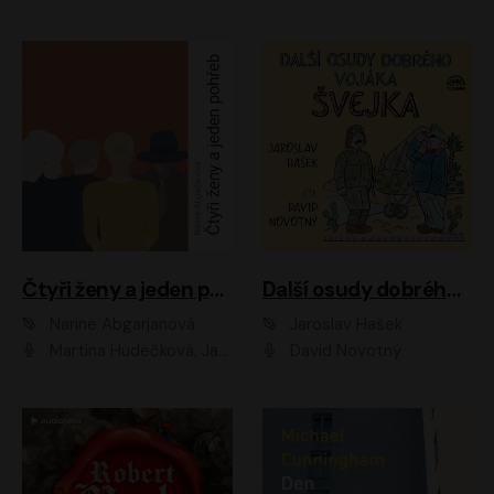
Čtyři ženy a jeden pohřeb
Další osudy dobrého vojáka Švejka
Narine Abgarjanová
Jaroslav Hašek
Martina Hudečková, Jaromír Meduna
David Novotný