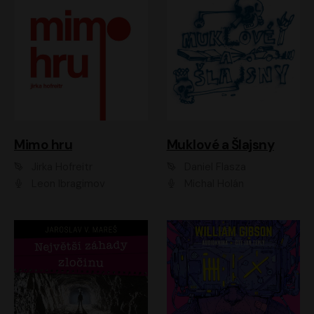
Muklové a Šlajsny
Mimo hru
Daniel Flasza
Jirka Hofreitr
Michal Holán
Leon Ibragimov