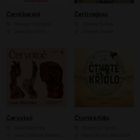
Černí baroni
Čerti nejsou
Miloslav Švandrlík
Zdeněk Svěrák
David Novotný
Zdeněk Svěrák
Červotoč
Čtvrté křídlo
Layla Martinez
Rebecca Yarros
Ivana Uhlířová, Helena Čermáková
Klára Oltová, Matouš Ruml