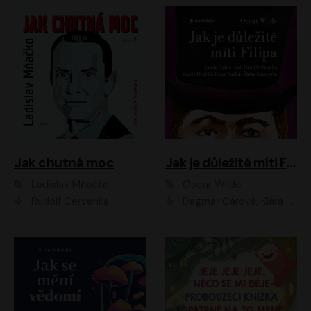
Jak chutná moc
Jak je důležité míti Filipa
Ladislav Mňačko
Oscar Wilde
Rudolf Červenka
Dagmar Čárová, Klára Suchá, Martin Hruška, Otakar Brousek ml., Pavel Neškudla, Radek Hoppe, Šárka Krausová, Vanda Hybnerová, Viktor Dvořák