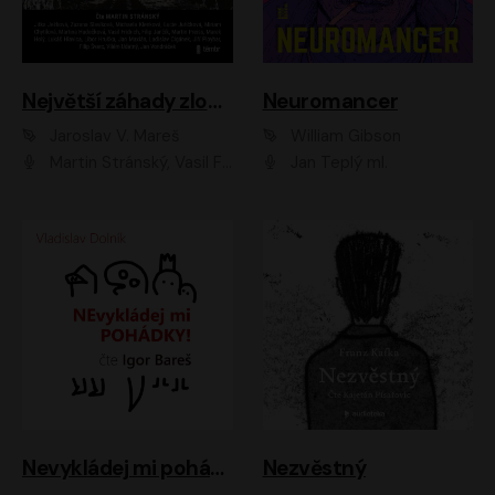
Největší záhady zločinu
Neuromancer
Jaroslav V. Mareš
William Gibson
Martin Stránský, Vasil Fridrich, Filip Jančík, Martin Preiss, Marek Holý, Lukáš Hlavica, Libor Hruška, Jan Maxián, Ladislav Cigánek, Jiří Ployhar, Filip Švarc, Vilém Udatný, Jan Vondráček, Jitka Ježková, Zuzana Slavíková, Michaela Klenková, Lucie Juřičková, Miriam Chytilová, Martina Hudečková
Jan Teplý ml.
Nevykládej mi pohádky
Nezvěstný