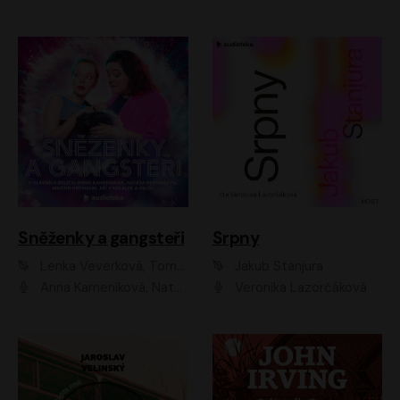
Sněženky a gangsteři
Srpny
Lenka Veverková, Tomáš Dianiška
Jakub Stanjura
Anna Kameníková, Nataša Bednářová, Tereza Hof, Taťjana Medvecká, Zuzana Slavíková, Šimon Krupa, Robert Mikluš, Jiří Vyorálek, Kryštof Hádek, Martin Hofmann, Martin Hruška
Veronika Lazorčáková