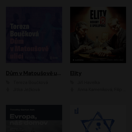
Dům v Matoušově ulici
Elity
Tereza Boučková
Jiří Havelka
Jitka Ježková
Anna Kameníková, Filip Březina, Jiří Lábus, Jiří Vyorálek, Klára Melíšková, Miloslav König, Miroslav Hanuš, Pavla Tomicová, Petr Lněnička, Richard Stanke, Taťjana Medveská, Václav Neužil, Vojtech Vondráček, Zdeněk Piškula