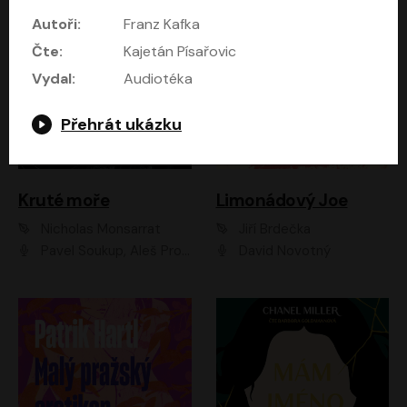
Autoři:
Franz Kafka
Čte:
Kajetán Písařovic
Vydal:
Audiotéka
Přehrát ukázku
Kruté moře
Limonádový Joe
Nicholas Monsarrat
Jiří Brdečka
Pavel Soukup, Aleš Procházka, David Novotný, Marek Holý, Martin Preiss, Jakub Saic, Petr Neskusil, David Matásek, Vasil Fridrich, Pavel Rímský, Zuzana Slavíková, Zbyšek Horák, Martin Zahálka, Luboš Ondráček, Amélie Vránová, Andrea Elsnerová, Anna Theimerová, Antonín Navrátil, Apolena Velsová, Bohdan Tůma, Filip Jančík, Filip Švarc, Jan Škvor, Jiří Köhler, Kateřina Peřinová, Kristýna Nebeská, Kristýna Skružná, Ladislav Cigánek, Libor Terš, Lucie Timíková, Martin Hruška, Martin Stránský, Michal Holán, Michal Jagelka, Milada Vaňkátová, Oldřich Hajlich, Pavel Dytrt, Petr Burian, Petr Gelnar, Radek Hoppe, Radek Škvor, Radovan Vaculík, Richard Fiala, Robert Hájek, Robin Pařík, Roman Hajlich, Roman Říčař, Svatopluk Schuller, Terezie Taberyová, Valentina Vránová, Vojtěch hájek, Zuzana Kajnarová Říčařová
David Novotný