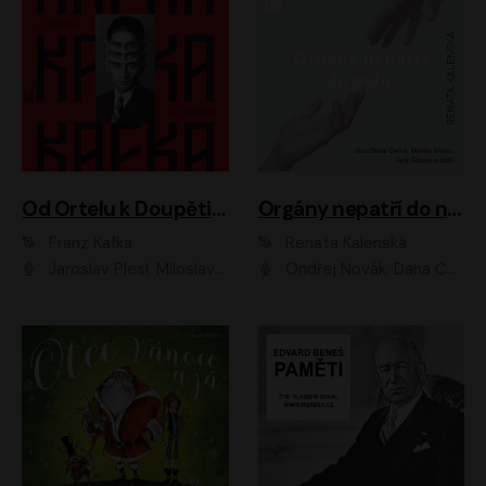
Od Ortelu k Doupěti – tucet Kafkových povídek
Orgány nepatří do nebe
Franz Kafka
Renata Kalenská
Jaroslav Plesl, Miloslav Mejzlík, David Novotný, Lukáš Hlavica, Jaromír Meduna, Václav Neužil, Otakar Brousek ml., Jan Holík, Václav Marhold
Ondřej Novák, Dana Černá, Martin Sláma, Petr Štěpán, Libor Hruška, Filip Jančík, Jakub Urbánek, Barbora Goldmannová, Karolína Zbořilová, Petra Šimberová, Richard Wágner, Klára Sochorová, Šárka Šildová, Zbyšek Horák, Anita Krausová