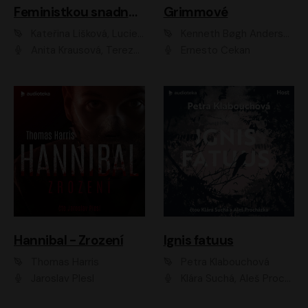
Feministkou snadno a rychle
Grimmové
Kateřina Lišková, Lucie Jarkovská
Kenneth Bøgh Andersen, Benni Bødker
Anita Krausová, Tereza Dočkalová
Ernesto Čekan
Hannibal - Zrození
Ignis fatuus
Thomas Harris
Petra Klabouchová
Jaroslav Plesl
Klára Suchá, Aleš Procházka