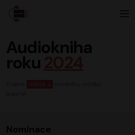
Hlavn
Men
Audiokniha roku
Audiokniha
roku
2024
Známe
vítěze
letošního ročníku
ankety!
Nominace