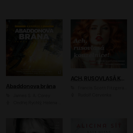
ACH, RUSOVLASÁ KOUZELNICE!
Abaddonova brána
Francis Scott Fitzgerald
Rudolf Červenka
James S. A. Corey
Ondřej Rychlý, Helena Dvořáková, Tereza Císařová, Jan Teplý, Jiří Vyorálek, Matěj Převrátil