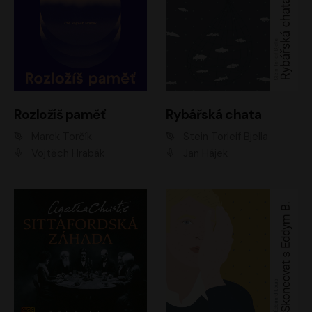
Rozložíš paměť
Rybářská chata
Marek Torčík
Stein Torleif Bjella
Vojtěch Hrabák
Jan Hájek