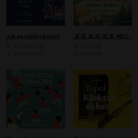
Jak se mění vědomí
JEJE JEJE JEJE, NĚCO SE MI DĚJE + PROBOUZECÍ KNÍŽKA + OPATRNĚ NA TO MRNĚ + USÍNACÍ KNÍŽKA
Michael Pollan
Robin Král
Zbyšek Horák
Robin Král