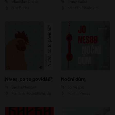
Vladislav Dolník
Franz Kafka
Igor Bareš
Kajetán Písařovic
Nives, co to povídáš?
Noční dům
Sacha Naspini
Jo Nesbo
Martina Hudečková, Jaromír Meduna, Zuzana Slavíková
Martin Preiss