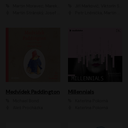
Martin Moravec, Marek Dvořák
Jiří Markovič, Viktorín Šulc
Martin Stránský, Josef Pejchal, Petra Bučková
Petr Lněnička, Martin Zahálka, Barbara Lukešová, Michal Zelenka
Medvídek Paddington
Millennials
Michael Bond
Kateřina Pokorná
Aleš Procházka
Kateřina Pokorná