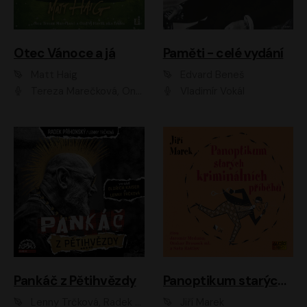
Otec Vánoce a já
Paměti - celé vydání
Matt Haig
Edvard Beneš
Tereza Marečková, Ondřej Endru Havlík
Vladimír Vokál
Pankáč z Pětihvězdy
Panoptikum starých kriminálních příběhů
Lenny Trčková, Radek Příhonský
Jiří Marek