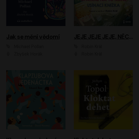
Jak se mění vědomí
JEJE JEJE JEJE, NĚCO SE MI DĚJE + PROBOUZECÍ KNÍŽKA + OPATRNĚ NA TO MRNĚ + USÍNACÍ KNÍŽKA
Michael Pollan
Robin Král
Zbyšek Horák
Robin Král