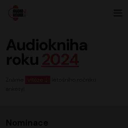
Hlavn
Men
Audiokniha roku
Audiokniha
roku
2024
Známe
vítěze
letošního ročníku
ankety!
Nominace