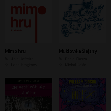
Muklové a Šlajsny
Mimo hru
Daniel Flasza
Jirka Hofreitr
Michal Holán
Leon Ibragimov