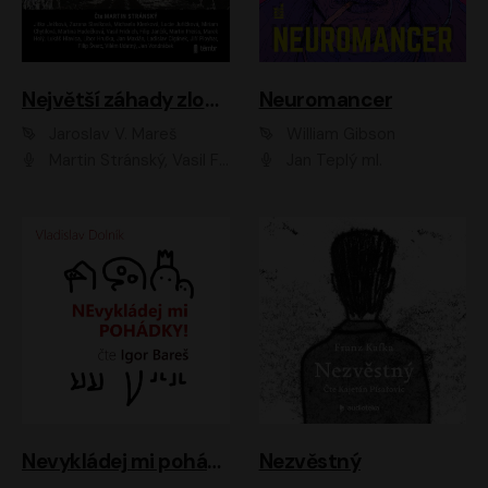
Největší záhady zločinu
Neuromancer
Jaroslav V. Mareš
William Gibson
Martin Stránský, Vasil Fridrich, Filip Jančík, Martin Preiss, Marek Holý, Lukáš Hlavica, Libor Hruška, Jan Maxián, Ladislav Cigánek, Jiří Ployhar, Filip Švarc, Vilém Udatný, Jan Vondráček, Jitka Ježková, Zuzana Slavíková, Michaela Klenková, Lucie Juřičková, Miriam Chytilová, Martina Hudečková
Jan Teplý ml.
Nevykládej mi pohádky
Nezvěstný