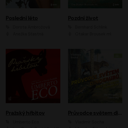
Poslední léto
Pozdní život
Dorota Ambrožová
Bernhard Schlink
Anežka Šťastná
Otakar Brousek ml.
Pražský hřbitov
Průvodce světem dinosaurů aneb Nová cesta do pravěku
Umberto Eco
Vladimír Socha