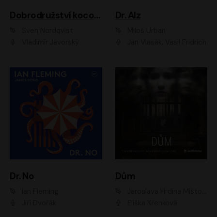
Dobrodružství kocoura Fiškuse a dědy Pettsona 1
Dr. Alz
Sven Nordqvist
Miloš Urban
Vladimír Javorský
Jan Vlasák, Vasil Fridrich
Dr. No
Dům
Ian Fleming
Jaroslava Hrdina Mištová
Jiří Dvořák
Eliška Křenková