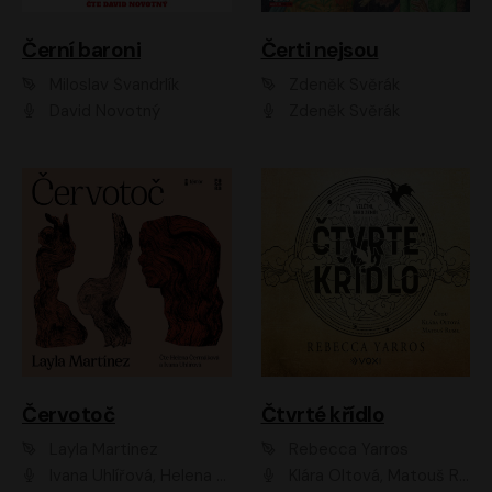
Černí baroni
Čerti nejsou
Miloslav Švandrlík
Zdeněk Svěrák
David Novotný
Zdeněk Svěrák
Červotoč
Čtvrté křídlo
Layla Martinez
Rebecca Yarros
Ivana Uhlířová, Helena Čermáková
Klára Oltová, Matouš Ruml