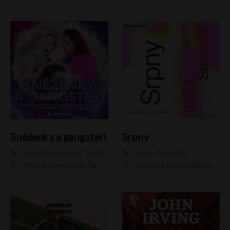
Sněženky a gangsteři
Srpny
Lenka Veverková, Tomáš Dianiška
Jakub Stanjura
Anna Kameníková, Nataša Bednářová, Tereza Hof, Taťjana Medvecká, Zuzana Slavíková, Šimon Krupa, Robert Mikluš, Jiří Vyorálek, Kryštof Hádek, Martin Hofmann, Martin Hruška
Veronika Lazorčáková