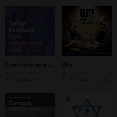
Dům v Matoušově ulici
Elity
Tereza Boučková
Jiří Havelka
Jitka Ježková
Anna Kameníková, Filip Březina, Jiří Lábus, Jiří Vyorálek, Klára Melíšková, Miloslav König, Miroslav Hanuš, Pavla Tomicová, Petr Lněnička, Richard Stanke, Taťjana Medveská, Václav Neužil, Vojtech Vondráček, Zdeněk Piškula