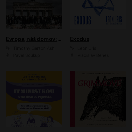
Evropa, náš domov: Od vylodění v Normandii po válku na Ukrajině
Exodus
Timothy Garton Ash
Leon Uris
Pavel Soukup
Vladislav Beneš