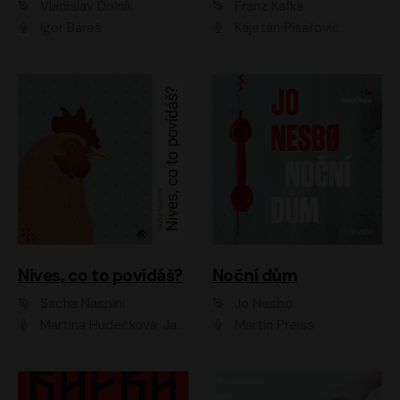
Vladislav Dolník
Franz Kafka
Igor Bareš
Kajetán Písařovic
Nives, co to povídáš?
Noční dům
Sacha Naspini
Jo Nesbo
Martina Hudečková, Jaromír Meduna, Zuzana Slavíková
Martin Preiss