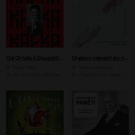
Od Ortelu k Doupěti – tucet Kafkových povídek
Orgány nepatří do nebe
Franz Kafka
Renata Kalenská
Jaroslav Plesl, Miloslav Mejzlík, David Novotný, Lukáš Hlavica, Jaromír Meduna, Václav Neužil, Otakar Brousek ml., Jan Holík, Václav Marhold
Ondřej Novák, Dana Černá, Martin Sláma, Petr Štěpán, Libor Hruška, Filip Jančík, Jakub Urbánek, Barbora Goldmannová, Karolína Zbořilová, Petra Šimberová, Richard Wágner, Klára Sochorová, Šárka Šildová, Zbyšek Horák, Anita Krausová