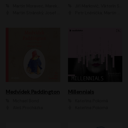
Martin Moravec, Marek Dvořák
Jiří Markovič, Viktorín Šulc
Martin Stránský, Josef Pejchal, Petra Bučková
Petr Lněnička, Martin Zahálka, Barbara Lukešová, Michal Zelenka
Medvídek Paddington
Millennials
Michael Bond
Kateřina Pokorná
Aleš Procházka
Kateřina Pokorná