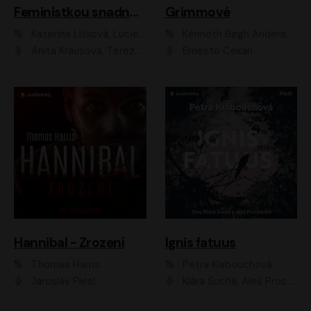
Feministkou snadno a rychle
Grimmové
Kateřina Lišková, Lucie Jarkovská
Kenneth Bøgh Andersen, Benni Bødker
Anita Krausová, Tereza Dočkalová
Ernesto Čekan
Hannibal - Zrození
Ignis fatuus
Thomas Harris
Petra Klabouchová
Jaroslav Plesl
Klára Suchá, Aleš Procházka