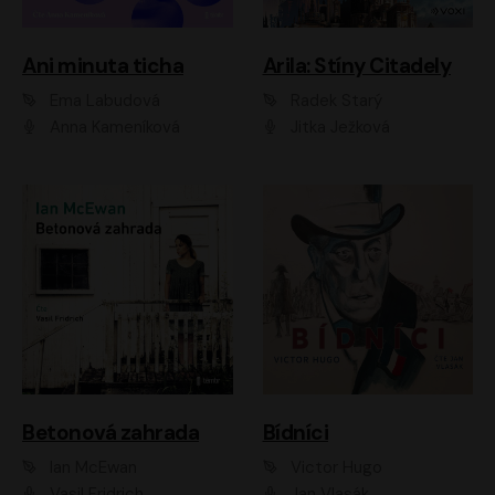
Ani minuta ticha
Arila: Stíny Citadely
Ema Labudová
Radek Starý
Anna Kameníková
Jitka Ježková
Betonová zahrada
Bídníci
Ian McEwan
Victor Hugo
Vasil Fridrich
Jan Vlasák