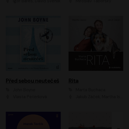
Igor Bareš, David Švehlík
Miroslav Táborský
Před sebou neutečeš
Rita
John Boyne
Marta Buchaca
Vlasta Peterková
Jakub Žáček, Martha Issová