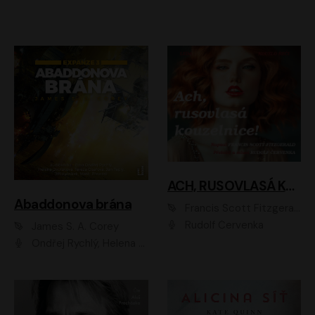
ACH, RUSOVLASÁ KOUZELNICE!
Abaddonova brána
Francis Scott Fitzgerald
Rudolf Červenka
James S. A. Corey
Ondřej Rychlý, Helena Dvořáková, Tereza Císařová, Jan Teplý, Jiří Vyorálek, Matěj Převrátil