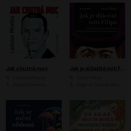
Jak chutná moc
Jak je důležité míti Filipa
Ladislav Mňačko
Oscar Wilde
Rudolf Červenka
Dagmar Čárová, Klára Suchá, Martin Hruška, Otakar Brousek ml., Pavel Neškudla, Radek Hoppe, Šárka Krausová, Vanda Hybnerová, Viktor Dvořák