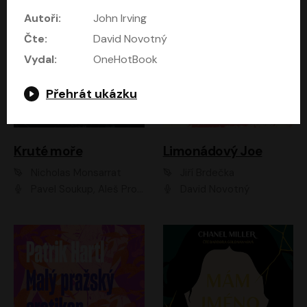
Autoři:
John Irving
Čte:
David Novotný
Vydal:
OneHotBook
Přehrát ukázku
Kruté moře
Limonádový Joe
Nicholas Monsarrat
Jiří Brdečka
Pavel Soukup, Aleš Procházka, David Novotný, Marek Holý, Martin Preiss, Jakub Saic, Petr Neskusil, David Matásek, Vasil Fridrich, Pavel Rímský, Zuzana Slavíková, Zbyšek Horák, Martin Zahálka, Luboš Ondráček, Amélie Vránová, Andrea Elsnerová, Anna Theimerová, Antonín Navrátil, Apolena Velsová, Bohdan Tůma, Filip Jančík, Filip Švarc, Jan Škvor, Jiří Köhler, Kateřina Peřinová, Kristýna Nebeská, Kristýna Skružná, Ladislav Cigánek, Libor Terš, Lucie Timíková, Martin Hruška, Martin Stránský, Michal Holán, Michal Jagelka, Milada Vaňkátová, Oldřich Hajlich, Pavel Dytrt, Petr Burian, Petr Gelnar, Radek Hoppe, Radek Škvor, Radovan Vaculík, Richard Fiala, Robert Hájek, Robin Pařík, Roman Hajlich, Roman Říčař, Svatopluk Schuller, Terezie Taberyová, Valentina Vránová, Vojtěch hájek, Zuzana Kajnarová Říčařová
David Novotný