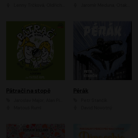
Lenny Trčková, Oldřich Kaiser
Jaromír Meduna, Otakar Brousek ml., Saša Rašilov
Pátrači na stopě
Pérák
Jaroslav Major, Alan Piskač
Petr Stančík
Matouš Ruml
David Novotný