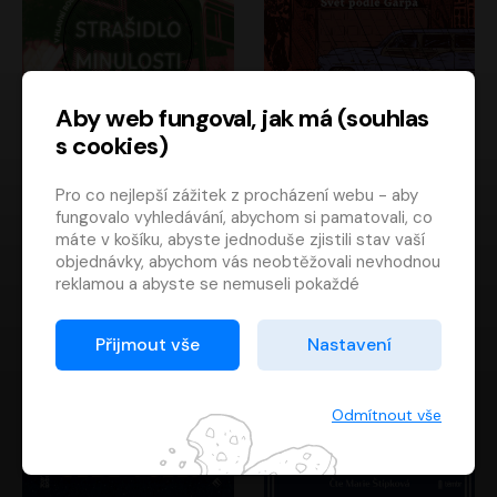
Aby web fungoval, jak má (souhlas
s cookies)
Strašidlo minulosti
Svět podle Garpa
Pro co nejlepší zážitek z procházení webu - aby
Jaroslav Velinský
John Irving
fungovalo vyhledávání, abychom si pamatovali, co
Libor Hruška
David Novotný
máte v košíku, abyste jednoduše zjistili stav vaší
objednávky, abychom vás neobtěžovali nevhodnou
reklamou a abyste se nemuseli pokaždé
přihlašovat.
Proto od vás potřebujeme souhlas se
Přijmout vše
Nastavení
zpracováním souborů cookies
, tj. malých souborů,
které se dočasně ukládají ve vašem prohlížeči.
Děkujeme, že nám ho dáte a pomůžete nám tak
Odmítnout vše
web zlepšovat.