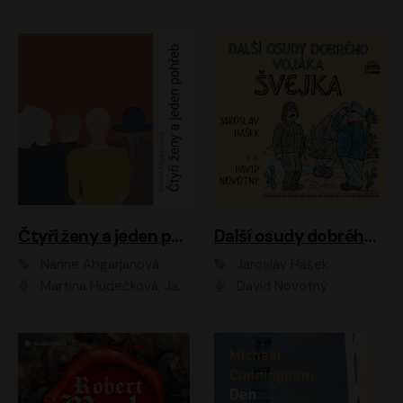
Čtyři ženy a jeden pohřeb
Další osudy dobrého vojáka Švejka
Narine Abgarjanová
Jaroslav Hašek
Martina Hudečková, Jaromír Meduna
David Novotný