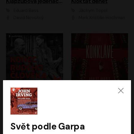
Klapzubova jedenáctka
Kloktat dehet
Eduard Bass
Jáchym Topol
David Novotný
Mark Kristián Hochman
Konec rudého člověka
Konkláve
Světlana Alexijevičová, Daniel Majling
Robert Harris
Jan Sklenář, Jan Staněk, Jan Vondráček, Johanna Tesařová, Klára Sedláčková Ottová, Magdalena Zimová, Marie Poulová, Martin Matejka, Miroslav Zavičár, Pavel Neškudla, Samuel Toman, Šimon Kučera, Štěpánka Fingerhutová, Tomáš Turek
Jan Kolařík
Svět podle Garpa