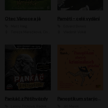
Otec Vánoce a já
Paměti - celé vydání
Matt Haig
Edvard Beneš
Tereza Marečková, Ondřej Endru Havlík
Vladimír Vokál
Pankáč z Pětihvězdy
Panoptikum starých kriminálních příběhů
Lenny Trčková, Radek Příhonský
Jiří Marek