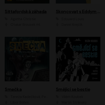
Sittafordská záhada
Skoncovat s Eddym B.
Agatha Christie
Édouard Louis
Otakar Brousek ml.
Daniel Krejčík
Smečka
Smějící se bestie
Tereza Kadečková, Petr Boček, Nelly Černohorská, Ondřej Kocáb, Ludmila Svozilová, Miroslav Pech, Karin Novotná, Jiří Sivok, Martin Štefko, Kateřina Malec Houfková, Tomáš Marton, Madla Pospíšilová Karasová, Michal Březina, Veronika Fiedlerová, Lukáš Vavrečka, Přemysl Krejčík, Mort Castle
Vilém Koubek
Libor Böhm
Martin Stránský