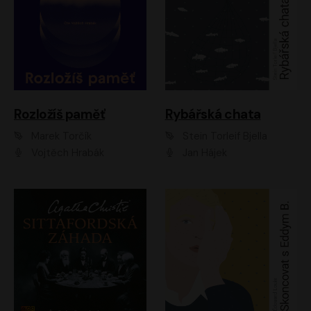
Rozložíš paměť
Rybářská chata
Marek Torčík
Stein Torleif Bjella
Vojtěch Hrabák
Jan Hájek