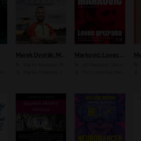
Marek Dvořák: Mezi nebem a pacientem
Markovič: Lovec přízraků
Martin Moravec, Marek Dvořák
Jiří Markovič, Viktorín Šulc
vá
Martin Stránský, Josef Pejchal, Petra Bučková
Petr Lněnička, Martin Zahálka, Barbara Lukešová, Michal Zelenka