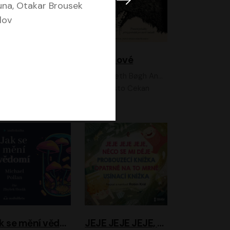
na, Otakar Brousek
lov
Feministkou snadno a rychle
Grimmové
Kateřina Lišková, Lucie Jarkovská
Kenneth Bøgh Andersen, Benni Bødker
Anita Krausová, Tereza Dočkalová
Ernesto Čekan
Jak se mění vědomí
JEJE JEJE JEJE, NĚCO SE MI DĚJE + PROBOUZECÍ KNÍŽKA + OPATRNĚ NA TO MRNĚ + USÍNACÍ KNÍŽKA