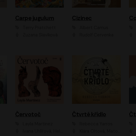
Carpe jugulum
Cizinec
Co
Terry Pratchett
Albert Camus
Zuzana Slavíková
Rudolf Červenka
Červotoč
Čtvrté křídlo
Layla Martinez
Rebecca Yarros
Ivana Uhlířová, Helena Čermáková
Klára Oltová, Matouš Ruml