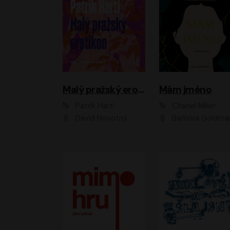
Malý pražský erotikon
Mám jméno
Patrik Hartl
Chanel Miller
David Novotný
Barbora Goldmanno