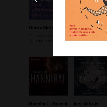
Dům v Matoušově ulici
Elity
Tereza Boučková
Jiří Havelka
Jitka Ježková
Anna Kameníková, Filip Březina, Jiří Lábus, Jiří Vyorálek, Klára Melíšková, Miloslav König, Miroslav Hanuš, Pavla Tomicová, Petr Lněnička, Richard Stanke, Taťjana Medveská, Václav Neužil, Vojtech Vond
Hannibal - Zrození
Ignis fatuus