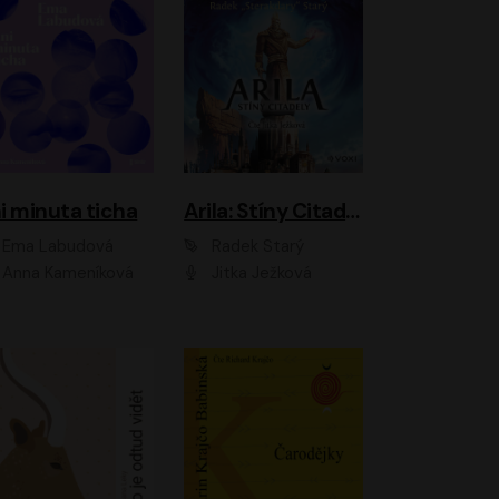
i minuta ticha
Arila: Stíny Citadely
Ema Labudová
Radek Starý
Anna Kameníková
Jitka Ježková