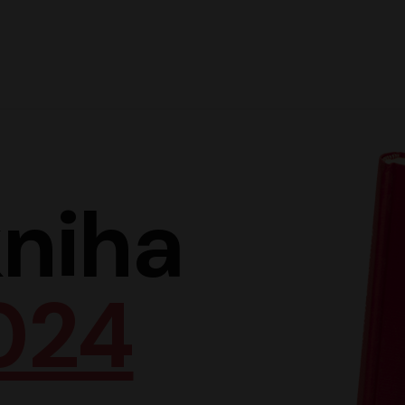
Hlav
niha
024