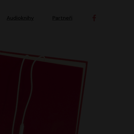
ní navigace
Audioknihy
Partneři