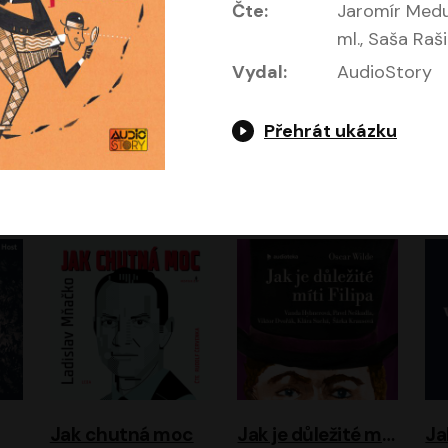
Čte:
Jaromír Medu
ml., Saša Raši
Vydal:
AudioStory
Evropa, náš domov: Od vylodění v Normandii po válku na Ukrajině
Exodus
Přehrát ukázku
Timothy Garton Ash
Leon Uris
ráček, Zdeněk Piškula
Pavel Soukup
Vladislav Beneš
Jak chutná moc
Jak je důležité míti Filipa