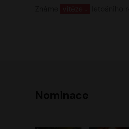
Známe
vítěze
letošního r
Nominace