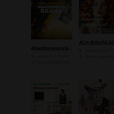
Abaddonova brána
Francis Scott Fitzger
James S. A. Corey
Rudolf Červenka
Ondřej Rychlý, Helena Dvořáková, Tereza Císařová, Jan Teplý, Jiří Vyorálek, Matěj Převrátil