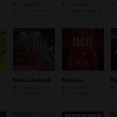
ová
Ladislav Mňačko
Oscar Wilde
ka
Rudolf Červenka
Dagmar Čárová, Klára Suchá, Martin Hruška, Otakar Brousek ml., Pavel Neškudla, Radek Hoppe, Šárka Krausová, Vanda Hybnerová, Viktor Dvořák
Konec rudého člověka
Konkláve
Kr
Světlana Alexijevičová, Daniel Majling
Robert Harris
man
Jan Sklenář, Jan Staněk, Jan Vondráček, Johanna Tesařová, Klára Sedláčková Ottová, Magdalena Zimová, Marie Poulová, Martin Matejka, Miroslav Zavičár, Pavel Neškudla, Samuel Toman, Šimon Kučera, Štěpánka Fingerhutová, Tomáš Turek
Jan Kolařík
Pavel Souk