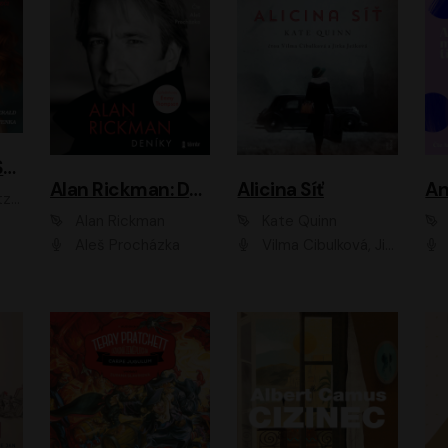
ACH, RUSOVLASÁ KOUZELNICE!
Alan Rickman: Deníky
Alicina Síť
An
ald
Alan Rickman
Kate Quinn
Aleš Procházka
Vilma Cibulková, Jitka Ježková