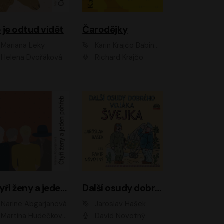
 je odtud vidět
Čarodějky
Mariana Leky
Karin Krajčo Babinská
Helena Dvořáková
Richard Krajčo
Čtyři ženy a jeden pohřeb
Další osudy dobrého vojáka Švejka
Narine Abgarjanová
Jaroslav Hašek
Martina Hudečková, Jaromír Meduna
David Novotný