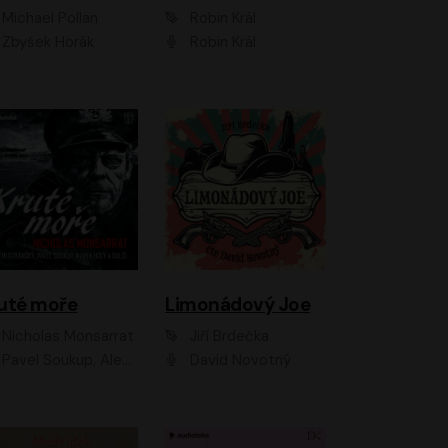
Michael Pollan
Robin Král
Zbyšek Horák
Robin Král
uté moře
Limonádový Joe
Nicholas Monsarrat
Jiří Brdečka
up, Aleš Procházka, David Novotný, Marek Holý, Martin Preiss, Jakub Saic, Petr Neskusil, David Matásek, Vasil Fridrich, Pavel Rímský, Zuzana Slavíková, Zbyšek Horák, Martin Zahálka, Luboš Ondráček, Amélie Vránová, Andrea Elsnerová, Anna Theimerová, Antonín Navrátil, Apolena Velsová, Bohdan Tůma, Filip Jančík, Filip Švarc, Jan Škvor, Jiří Köhler, Kateřina Peřinová, Kristýna Nebeská, Kristýna Skružná, Ladislav Cigánek, Libor Terš, Lucie Timíková, Martin Hruška, Martin Stránský, Michal Holán, Michal Jagelka, Milada Vaňkátová, Oldřich Hajlich, Pavel Dytrt, Petr Burian, Petr Gelnar, Radek Hoppe, Radek Škvor, Radovan Vaculík, Richard Fiala, Robert Hájek, Robin Pařík, Roman Hajlich, Roman Říčař, Svatopluk Schuller, Terezie Taberyová, Valentina Vránová, Vojtěch hájek, Zuzana Kajnarová Říčařová
David Novotný