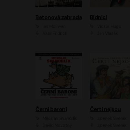
Betonová zahrada
Bídníci
Ian McEwan
Victor Hugo
Vasil Fridrich
Jan Vlasák
Černí baroni
Čerti nejsou
Miloslav Švandrlík
Zdeněk Svěrák
David Novotný
Zdeněk Svěrák