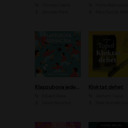
Thomas Harris
Petra Klabouch
Jaroslav Plesl
Klára Suchá, Aleš Procház
Klapzubova jedenáctka
Kloktat dehet
Eduard Bass
Jáchym Topol
David Novotný
Mark Kristián Hoch