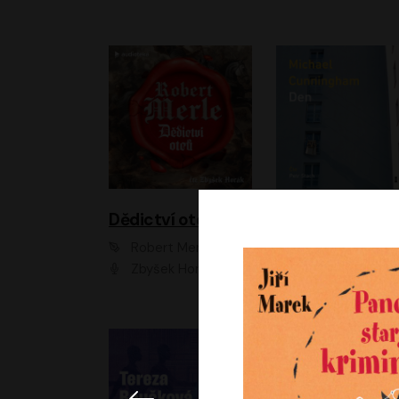
Dědictví otců
Den
Robert Merle
Michael Cunningha
Zbyšek Horák
Petr Stach