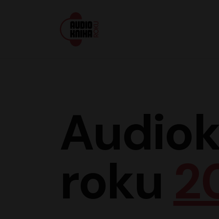
Audiokniha roku
Audiok
roku
2