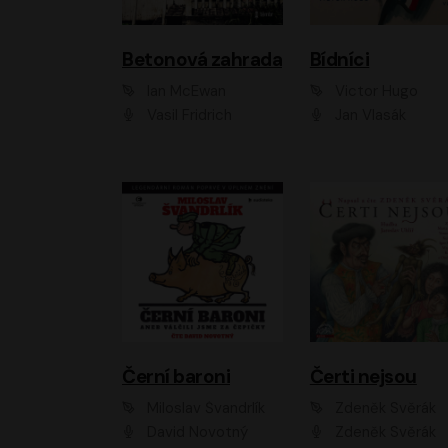
Betonová zahrada
Bídníci
Ian McEwan
Victor Hugo
Vasil Fridrich
Jan Vlasák
Černí baroni
Čerti nejsou
Miloslav Švandrlík
Zdeněk Svěrák
David Novotný
Zdeněk Svěrák