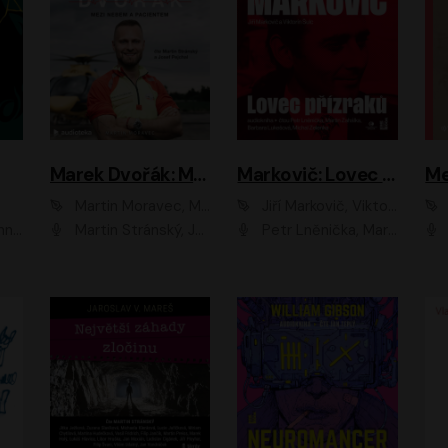
Marek Dvořák: Mezi nebem a pacientem
Markovič: Lovec přízraků
Martin Moravec, Marek Dvořák
Jiří Markovič, Viktorín Šulc
vá
Martin Stránský, Josef Pejchal, Petra Bučková
Petr Lněnička, Martin Zahálka, Barbara Lukešová, Michal Zelenka