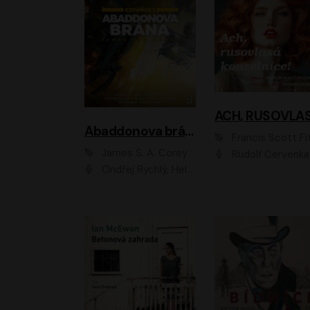
Abaddonova brána
Francis Scott Fitzger
James S. A. Corey
Rudolf Červenka
Ondřej Rychlý, Helena Dvořáková, Tereza Císařová, Jan Teplý, Jiří Vyorálek, Matěj Převrátil