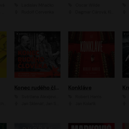
ová
Ladislav Mňačko
Oscar Wilde
ka
Rudolf Červenka
Dagmar Čárová, Klára Suchá, Martin Hruška, Otakar Brousek ml., Pavel Neškudla, Radek Hoppe, Šárka Krausová, Vanda Hybnerová, Viktor Dvořák
Konec rudého člověka
Konkláve
Kr
Světlana Alexijevičová, Daniel Majling
Robert Harris
man
Jan Sklenář, Jan Staněk, Jan Vondráček, Johanna Tesařová, Klára Sedláčková Ottová, Magdalena Zimová, Marie Poulová, Martin Matejka, Miroslav Zavičár, Pavel Neškudla, Samuel Toman, Šimon Kučera, Štěpánka Fingerhutová, Tomáš Turek
Jan Kolařík
Pavel Souk