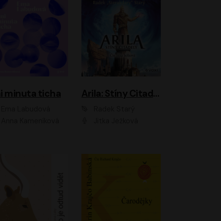
i minuta ticha
Arila: Stíny Citadely
Ema Labudová
Radek Starý
Anna Kameníková
Jitka Ježková