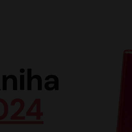
Hlav
niha
024