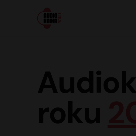
Audiokniha roku
Audiok
roku
2