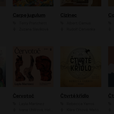
Carpe jugulum
Cizinec
Co
Terry Pratchett
Albert Camus
Zuzana Slavíková
Rudolf Červenka
Červotoč
Čtvrté křídlo
Layla Martinez
Rebecca Yarros
Ivana Uhlířová, Helena Čermáková
Klára Oltová, Matouš Ruml