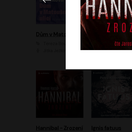
Dům v Matoušově ulici
Elity
Tereza Boučková
Jiří Havelka
Jitka Ježková
Anna Kameníková, Filip Březina, Jiří Lábus, Jiří Vyorálek, Klára Melíšková, Miloslav König, Miroslav Hanuš, Pavla Tomicová, Petr Lněnička, Richard Stanke, Taťjana Medveská, Václav Neužil, Vojtech Vond
Hannibal - Zrození
Ignis fatuus