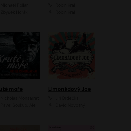
Michael Pollan
Robin Král
Zbyšek Horák
Robin Král
uté moře
Limonádový Joe
Nicholas Monsarrat
Jiří Brdečka
up, Aleš Procházka, David Novotný, Marek Holý, Martin Preiss, Jakub Saic, Petr Neskusil, David Matásek, Vasil Fridrich, Pavel Rímský, Zuzana Slavíková, Zbyšek Horák, Martin Zahálka, Luboš Ondráček, Amélie Vránová, Andrea Elsnerová, Anna Theimerová, Antonín Navrátil, Apolena Velsová, Bohdan Tůma, Filip Jančík, Filip Švarc, Jan Škvor, Jiří Köhler, Kateřina Peřinová, Kristýna Nebeská, Kristýna Skružná, Ladislav Cigánek, Libor Terš, Lucie Timíková, Martin Hruška, Martin Stránský, Michal Holán, Michal Jagelka, Milada Vaňkátová, Oldřich Hajlich, Pavel Dytrt, Petr Burian, Petr Gelnar, Radek Hoppe, Radek Škvor, Radovan Vaculík, Richard Fiala, Robert Hájek, Robin Pařík, Roman Hajlich, Roman Říčař, Svatopluk Schuller, Terezie Taberyová, Valentina Vránová, Vojtěch hájek, Zuzana Kajnarová Říčařová
David Novotný