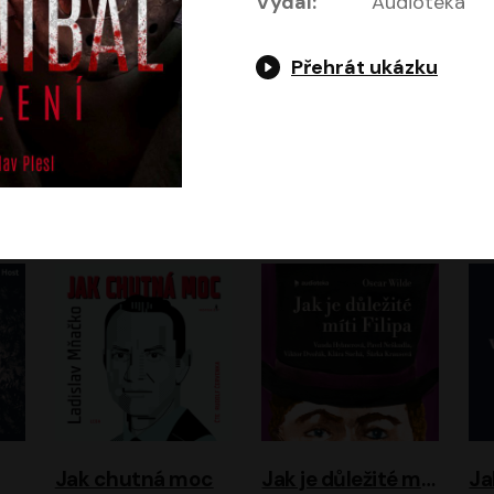
Vydal:
Audiotéka
Přehrát ukázku
Evropa, náš domov: Od vylodění v Normandii po válku na Ukrajině
Exodus
Timothy Garton Ash
Leon Uris
ráček, Zdeněk Piškula
Pavel Soukup
Vladislav Beneš
Jak chutná moc
Jak je důležité míti Filipa