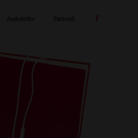
ní navigace
Audioknihy
Partneři