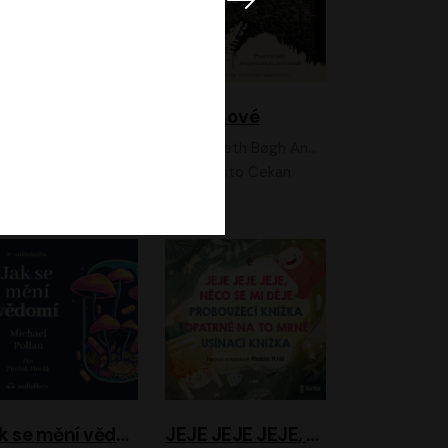
Feministkou snadno a rychle
Grimmové
Kateřina Lišková, Lucie Jarkovská
Kenneth Bøgh Andersen, Benni Bødker
Anita Krausová, Tereza Dočkalová
Ernesto Čekan
Jak se mění vědomí
JEJE JEJE JEJE, NĚCO SE MI DĚJE + PROBOUZECÍ KNÍŽKA + OPATRNĚ NA TO MRNĚ + USÍNACÍ KNÍŽKA