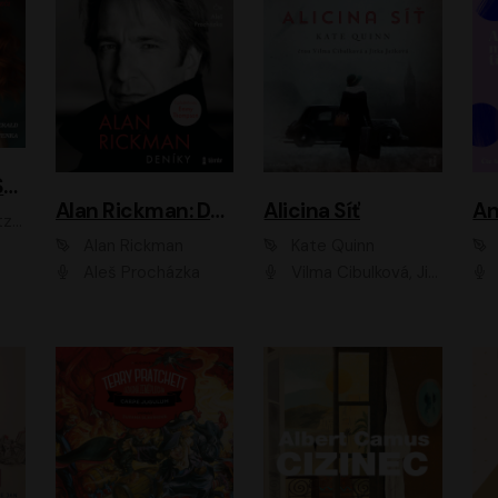
ACH, RUSOVLASÁ KOUZELNICE!
Alan Rickman: Deníky
Alicina Síť
An
ald
Alan Rickman
Kate Quinn
Aleš Procházka
Vilma Cibulková, Jitka Ježková