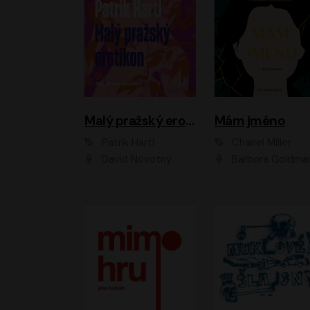
Malý pražský erotikon
Mám jméno
Patrik Hartl
Chanel Miller
David Novotný
Barbora Goldmanno