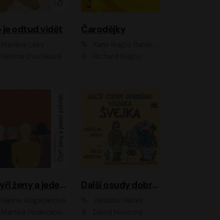
 je odtud vidět
Čarodějky
Mariana Leky
Karin Krajčo Babinská
Helena Dvořáková
Richard Krajčo
Čtyři ženy a jeden pohřeb
Další osudy dobrého vojáka Švejka
Narine Abgarjanová
Jaroslav Hašek
Martina Hudečková, Jaromír Meduna
David Novotný