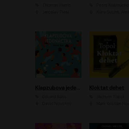
Thomas Harris
Petra Klabouch
Jaroslav Plesl
Klára Suchá, Aleš Procház
Klapzubova jedenáctka
Kloktat dehet
Eduard Bass
Jáchym Topol
David Novotný
Mark Kristián Hoch