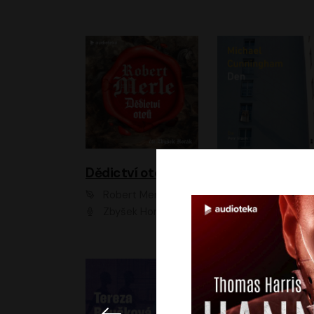
Dědictví otců
Den
Robert Merle
Michael Cunningha
Zbyšek Horák
Petr Stach