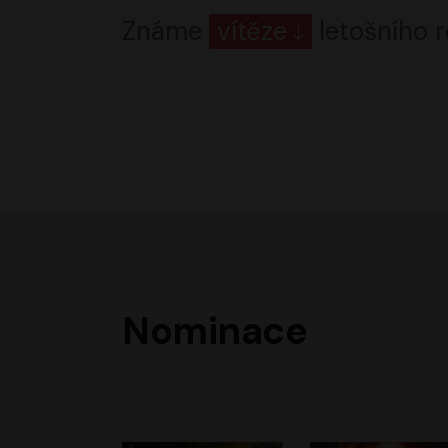
Známe
vítěze
letošního r
Nominace