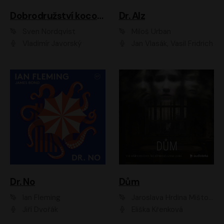
Dobrodružství kocoura Fiškuse a dědy Pettsona 1
Dr. Alz
Sven Nordqvist
Miloš Urban
Vladimír Javorský
Jan Vlasák, Vasil Fridrich
Dr. No
Dům
Ian Fleming
Jaroslava Hrdina Mištová
Jiří Dvořák
Eliška Křenková