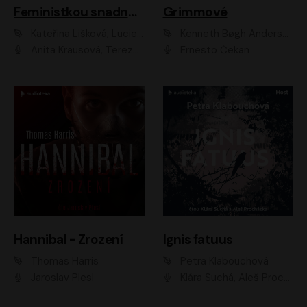
Feministkou snadno a rychle
Grimmové
Kateřina Lišková, Lucie Jarkovská
Kenneth Bøgh Andersen, Benni Bødker
Anita Krausová, Tereza Dočkalová
Ernesto Čekan
Hannibal - Zrození
Ignis fatuus
Thomas Harris
Petra Klabouchová
Jaroslav Plesl
Klára Suchá, Aleš Procházka