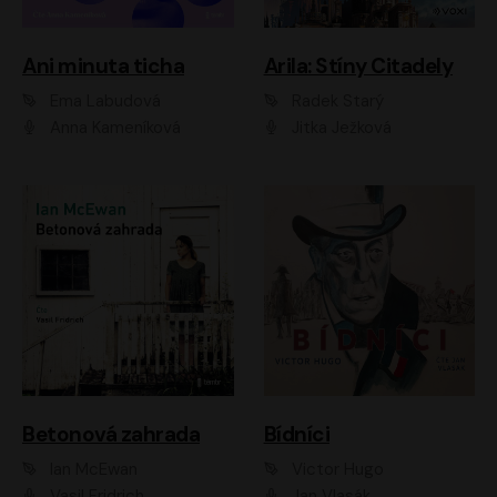
Ani minuta ticha
Arila: Stíny Citadely
Ema Labudová
Radek Starý
Anna Kameníková
Jitka Ježková
Betonová zahrada
Bídníci
Ian McEwan
Victor Hugo
Vasil Fridrich
Jan Vlasák