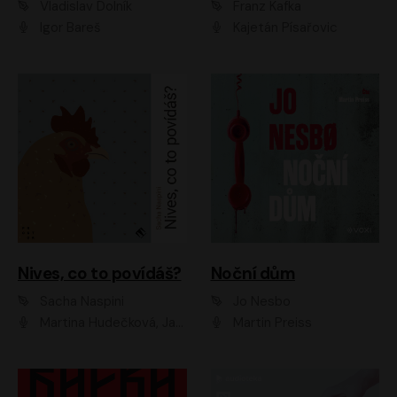
Vladislav Dolník
Franz Kafka
Igor Bareš
Kajetán Písařovic
Nives, co to povídáš?
Noční dům
Sacha Naspini
Jo Nesbo
Martina Hudečková, Jaromír Meduna, Zuzana Slavíková
Martin Preiss