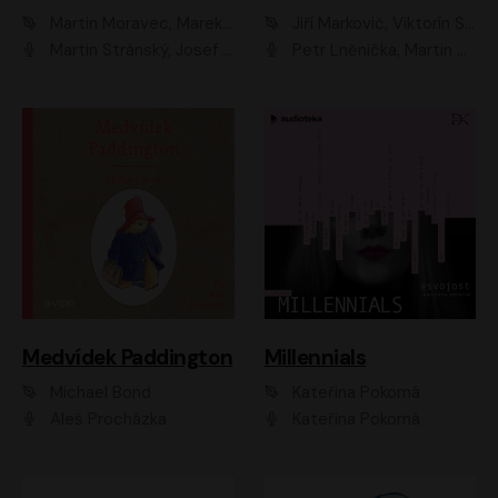
Martin Moravec, Marek Dvořák
Jiří Markovič, Viktorín Šulc
Martin Stránský, Josef Pejchal, Petra Bučková
Petr Lněnička, Martin Zahálka, Barbara Lukešová, Michal Zelenka
Medvídek Paddington
Millennials
Michael Bond
Kateřina Pokorná
Aleš Procházka
Kateřina Pokorná