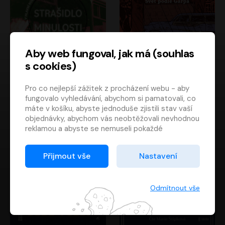
Aby web fungoval, jak má (souhlas
s cookies)
Strašidlo minulosti
Svět podle Garpa
Pro co nejlepší zážitek z procházení webu - aby
Jaroslav Velinský
John Irving
fungovalo vyhledávání, abychom si pamatovali, co
Libor Hruška
David Novotný
máte v košíku, abyste jednoduše zjistili stav vaší
objednávky, abychom vás neobtěžovali nevhodnou
reklamou a abyste se nemuseli pokaždé
přihlašovat.
Proto od vás potřebujeme souhlas se
Přijmout vše
Nastavení
zpracováním souborů cookies
, tj. malých souborů,
které se dočasně ukládají ve vašem prohlížeči.
Děkujeme, že nám ho dáte a pomůžete nám tak
Odmítnout vše
web zlepšovat.