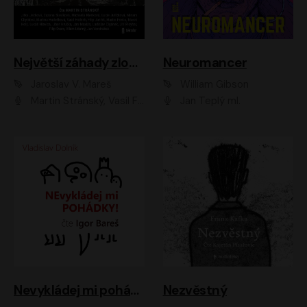
Největší záhady zločinu
Neuromancer
Jaroslav V. Mareš
William Gibson
Martin Stránský, Vasil Fridrich, Filip Jančík, Martin Preiss, Marek Holý, Lukáš Hlavica, Libor Hruška, Jan Maxián, Ladislav Cigánek, Jiří Ployhar, Filip Švarc, Vilém Udatný, Jan Vondráček, Jitka Ježková, Zuzana Slavíková, Michaela Klenková, Lucie Juřičková, Miriam Chytilová, Martina Hudečková
Jan Teplý ml.
Nevykládej mi pohádky
Nezvěstný