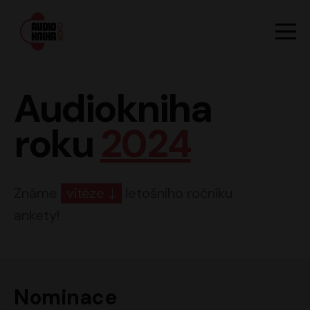
Hlavn
Men
Audiokniha roku
Audiokniha
roku
2024
Známe
vítěze
letošního ročníku
ankety!
Nominace