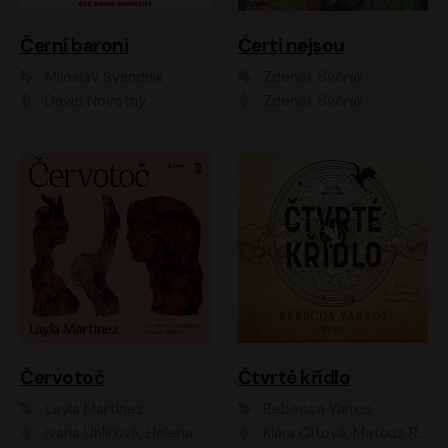
Černí baroni
Čerti nejsou
Miloslav Švandrlík
Zdeněk Svěrák
David Novotný
Zdeněk Svěrák
Červotoč
Čtvrté křídlo
Layla Martinez
Rebecca Yarros
Ivana Uhlířová, Helena Čermáková
Klára Oltová, Matouš Ruml