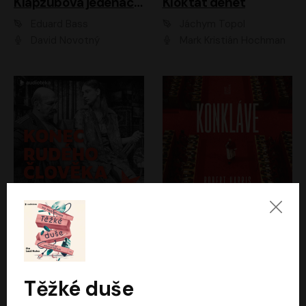
Klapzubova jedenáctka
Kloktat dehet
Eduard Bass
Jáchym Topol
David Novotný
Mark Kristián Hochman
Konec rudého člověka
Konkláve
Světlana Alexijevičová, Daniel Majling
Robert Harris
Jan Sklenář, Jan Staněk, Jan Vondráček, Johanna Tesařová, Klára Sedláčková Ottová, Magdalena Zimová, Marie Poulová, Martin Matejka, Miroslav Zavičár, Pavel Neškudla, Samuel Toman, Šimon Kučera, Štěpánka Fingerhutová, Tomáš Turek
Jan Kolařík
Těžké duše