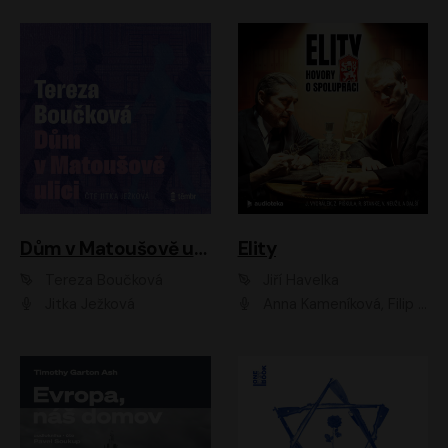
Dům v Matoušově ulici
Elity
Tereza Boučková
Jiří Havelka
Jitka Ježková
Anna Kameníková, Filip Březina, Jiří Lábus, Jiří Vyorálek, Klára Melíšková, Miloslav König, Miroslav Hanuš, Pavla Tomicová, Petr Lněnička, Richard Stanke, Taťjana Medveská, Václav Neužil, Vojtech Vondráček, Zdeněk Piškula