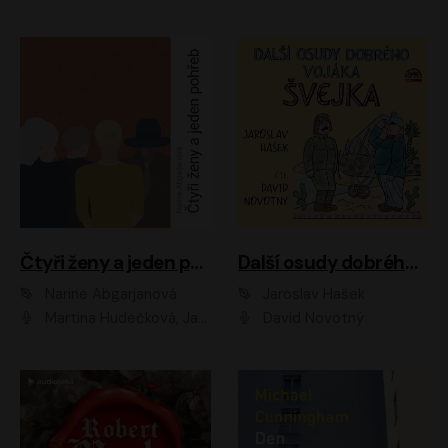
Čtyři ženy a jeden pohřeb
Další osudy dobrého vojáka Švejka
Narine Abgarjanová
Jaroslav Hašek
Martina Hudečková, Jaromír Meduna
David Novotný