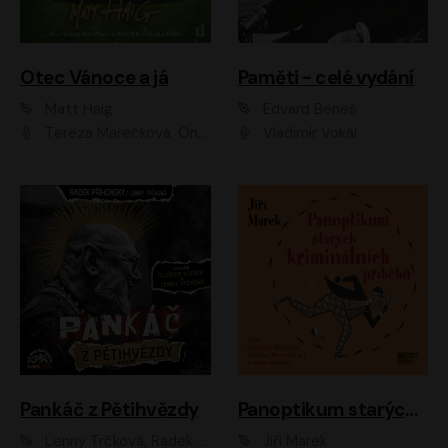
Otec Vánoce a já
Paměti - celé vydání
Matt Haig
Edvard Beneš
Tereza Marečková, Ondřej Endru Havlík
Vladimír Vokál
Pankáč z Pětihvězdy
Panoptikum starých kriminálních příběhů
Lenny Trčková, Radek Příhonský
Jiří Marek