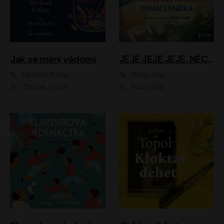
Jak se mění vědomí
JEJE JEJE JEJE, NĚCO SE MI DĚJE + PROBOUZECÍ KNÍŽKA + OPATRNĚ NA TO MRNĚ + USÍNACÍ KNÍŽKA
Michael Pollan
Robin Král
Zbyšek Horák
Robin Král