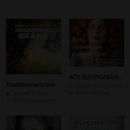
ACH, RUSOVLASÁ KOUZELNICE!
Abaddonova brána
Francis Scott Fitzgerald
Rudolf Červenka
James S. A. Corey
Ondřej Rychlý, Helena Dvořáková, Tereza Císařová, Jan Teplý, Jiří Vyorálek, Matěj Převrátil