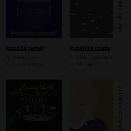
Rozložíš paměť
Rybářská chata
Marek Torčík
Stein Torleif Bjella
Vojtěch Hrabák
Jan Hájek