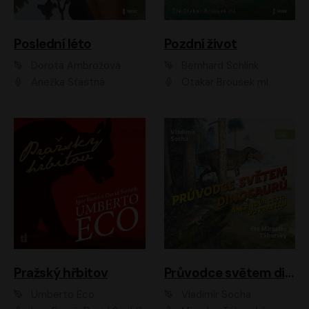
Poslední léto
Pozdní život
Dorota Ambrožová
Bernhard Schlink
Anežka Šťastná
Otakar Brousek ml.
Pražský hřbitov
Průvodce světem dinosaurů aneb Nová cesta do pravěku
Umberto Eco
Vladimír Socha