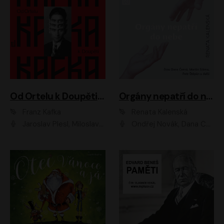
Od Ortelu k Doupěti – tucet Kafkových povídek
Orgány nepatří do nebe
Franz Kafka
Renata Kalenská
Jaroslav Plesl, Miloslav Mejzlík, David Novotný, Lukáš Hlavica, Jaromír Meduna, Václav Neužil, Otakar Brousek ml., Jan Holík, Václav Marhold
Ondřej Novák, Dana Černá, Martin Sláma, Petr Štěpán, Libor Hruška, Filip Jančík, Jakub Urbánek, Barbora Goldmannová, Karolína Zbořilová, Petra Šimberová, Richard Wágner, Klára Sochorová, Šárka Šildová, Zbyšek Horák, Anita Krausová