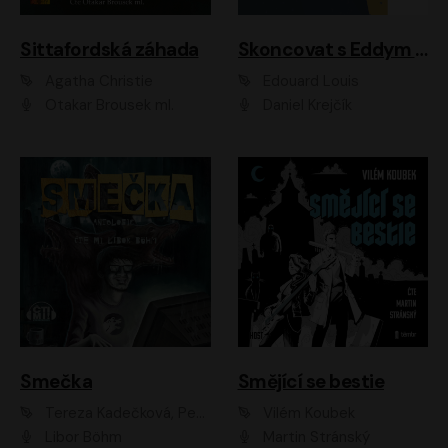
Sittafordská záhada
Skoncovat s Eddym B.
Agatha Christie
Édouard Louis
Otakar Brousek ml.
Daniel Krejčík
Smečka
Smějící se bestie
Tereza Kadečková, Petr Boček, Nelly Černohorská, Ondřej Kocáb, Ludmila Svozilová, Miroslav Pech, Karin Novotná, Jiří Sivok, Martin Štefko, Kateřina Malec Houfková, Tomáš Marton, Madla Pospíšilová Karasová, Michal Březina, Veronika Fiedlerová, Lukáš Vavrečka, Přemysl Krejčík, Mort Castle
Vilém Koubek
Libor Böhm
Martin Stránský