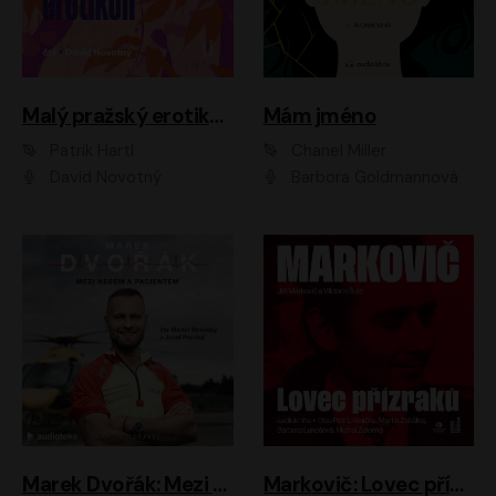
Malý pražský erotikon
Mám jméno
Patrik Hartl
Chanel Miller
David Novotný
Barbora Goldmannová
Marek Dvořák: Mezi nebem a pacientem
Markovič: Lovec přízraků