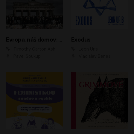
Evropa, náš domov: Od vylodění v Normandii po válku na Ukrajině
Exodus
Timothy Garton Ash
Leon Uris
Pavel Soukup
Vladislav Beneš