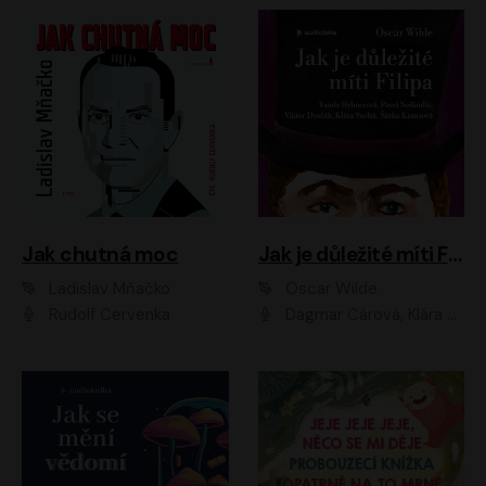
Jak chutná moc
Jak je důležité míti Filipa
Ladislav Mňačko
Oscar Wilde
Rudolf Červenka
Dagmar Čárová, Klára Suchá, Martin Hruška, Otakar Brousek ml., Pavel Neškudla, Radek Hoppe, Šárka Krausová, Vanda Hybnerová, Viktor Dvořák