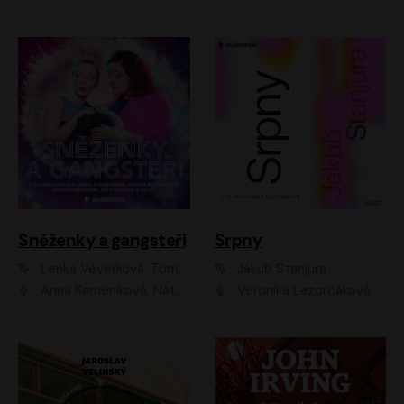
Sněženky a gangsteři
Srpny
Lenka Veverková, Tomáš Dianiška
Jakub Stanjura
Anna Kameníková, Nataša Bednářová, Tereza Hof, Taťjana Medvecká, Zuzana Slavíková, Šimon Krupa, Robert Mikluš, Jiří Vyorálek, Kryštof Hádek, Martin Hofmann, Martin Hruška
Veronika Lazorčáková