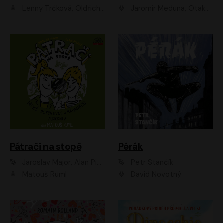
Lenny Trčková, Oldřich Kaiser
Jaromír Meduna, Otakar Brousek ml., Saša Rašilov
Pátrači na stopě
Pérák
Jaroslav Major, Alan Piskač
Petr Stančík
Matouš Ruml
David Novotný