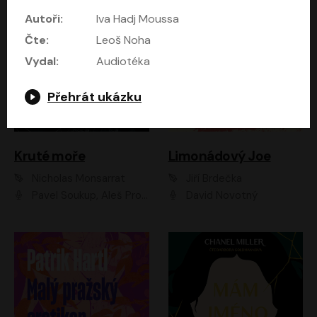
Autoři:
Iva Hadj Moussa
Čte:
Leoš Noha
Vydal:
Audiotéka
Přehrát ukázku
Kruté moře
Limonádový Joe
Nicholas Monsarrat
Jiří Brdečka
Pavel Soukup, Aleš Procházka, David Novotný, Marek Holý, Martin Preiss, Jakub Saic, Petr Neskusil, David Matásek, Vasil Fridrich, Pavel Rímský, Zuzana Slavíková, Zbyšek Horák, Martin Zahálka, Luboš Ondráček, Amélie Vránová, Andrea Elsnerová, Anna Theimerová, Antonín Navrátil, Apolena Velsová, Bohdan Tůma, Filip Jančík, Filip Švarc, Jan Škvor, Jiří Köhler, Kateřina Peřinová, Kristýna Nebeská, Kristýna Skružná, Ladislav Cigánek, Libor Terš, Lucie Timíková, Martin Hruška, Martin Stránský, Michal Holán, Michal Jagelka, Milada Vaňkátová, Oldřich Hajlich, Pavel Dytrt, Petr Burian, Petr Gelnar, Radek Hoppe, Radek Škvor, Radovan Vaculík, Richard Fiala, Robert Hájek, Robin Pařík, Roman Hajlich, Roman Říčař, Svatopluk Schuller, Terezie Taberyová, Valentina Vránová, Vojtěch hájek, Zuzana Kajnarová Říčařová
David Novotný