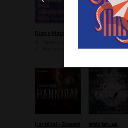
Dům v Matoušově ulici
Elity
Tereza Boučková
Jiří Havelka
Jitka Ježková
Anna Kameníková, Filip Březina, Jiří Lábus, Jiří Vyorálek, Klára Melíšková, Miloslav König, Miroslav Hanuš, Pavla Tomicová, Petr Lněnička, Richard Stanke, Taťjana Medveská, Václav Neužil, Vojtech Vond
Hannibal - Zrození
Ignis fatuus