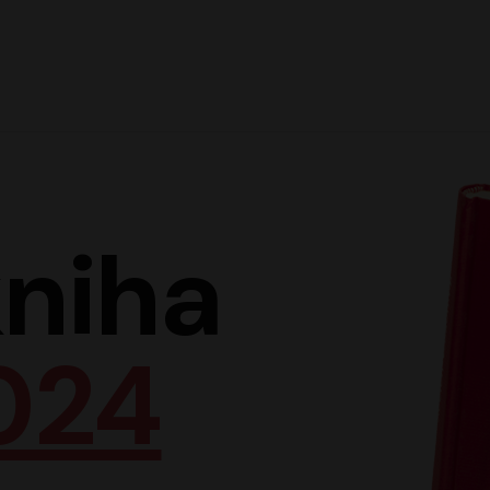
Hlav
niha
024