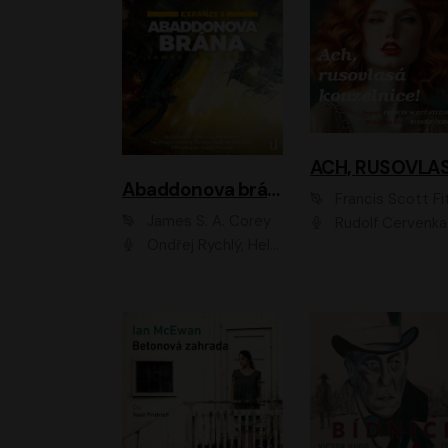
Abaddonova brána
Francis Scott Fitzger
James S. A. Corey
Rudolf Červenka
Ondřej Rychlý, Helena Dvořáková, Tereza Císařová, Jan Teplý, Jiří Vyorálek, Matěj Převrátil