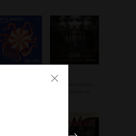
. No
Dům
Ian Fleming
Jaroslava Hrdina Mištová
Jiří Dvořák
Eliška Křenková