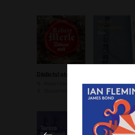
Dědictví otců
Den
Robert Merle
Michael Cunningha
Zbyšek Horák
Petr Stach