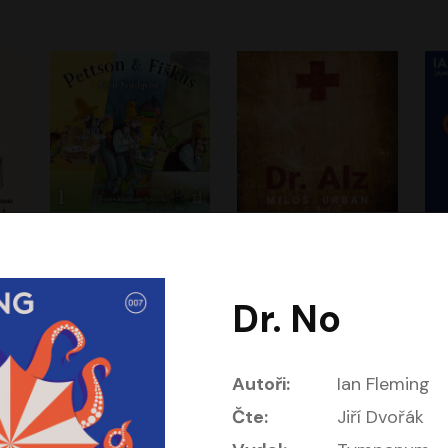
Dobrodružství kocoura Fiškuse a dědy Pettsona 1
Dr. Alz
Dr
m
Sven Nordqvist
Miloš Urban
Vladimír Javorský
Jan Vlasák, Vasil Fridrich
Dr. No
Autoři:
Ian Fleming
Čte:
Jiří Dvořák