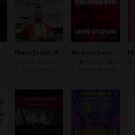
Marek Dvořák: Mezi nebem a pacientem
Markovič: Lovec přízraků
Martin Moravec, Marek Dvořák
Jiří Markovič, Viktorín Šulc
vá
Martin Stránský, Josef Pejchal, Petra Bučková
Petr Lněnička, Martin Zahálka, Barbara Lukešová, Michal Zelenka