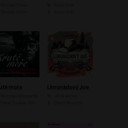
Michael Pollan
Robin Král
Zbyšek Horák
Robin Král
uté moře
Limonádový Joe
Nicholas Monsarrat
Jiří Brdečka
up, Aleš Procházka, David Novotný, Marek Holý, Martin Preiss, Jakub Saic, Petr Neskusil, David Matásek, Vasil Fridrich, Pavel Rímský, Zuzana Slavíková, Zbyšek Horák, Martin Zahálka, Luboš Ondráček, Amélie Vránová, Andrea Elsnerová, Anna Theimerová, Antonín Navrátil, Apolena Velsová, Bohdan Tůma, Filip Jančík, Filip Švarc, Jan Škvor, Jiří Köhler, Kateřina Peřinová, Kristýna Nebeská, Kristýna Skružná, Ladislav Cigánek, Libor Terš, Lucie Timíková, Martin Hruška, Martin Stránský, Michal Holán, Michal Jagelka, Milada Vaňkátová, Oldřich Hajlich, Pavel Dytrt, Petr Burian, Petr Gelnar, Radek Hoppe, Radek Škvor, Radovan Vaculík, Richard Fiala, Robert Hájek, Robin Pařík, Roman Hajlich, Roman Říčař, Svatopluk Schuller, Terezie Taberyová, Valentina Vránová, Vojtěch hájek, Zuzana Kajnarová Říčařová
David Novotný