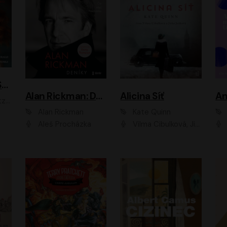
ACH, RUSOVLASÁ KOUZELNICE!
Alan Rickman: Deníky
Alicina Síť
An
ald
Alan Rickman
Kate Quinn
Aleš Procházka
Vilma Cibulková, Jitka Ježková