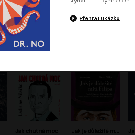
Vydal:
Tympanum
Přehrát ukázku
Evropa, náš domov: Od vylodění v Normandii po válku na Ukrajině
Exodus
Timothy Garton Ash
Leon Uris
ráček, Zdeněk Piškula
Pavel Soukup
Vladislav Beneš
Jak chutná moc
Jak je důležité míti Filipa