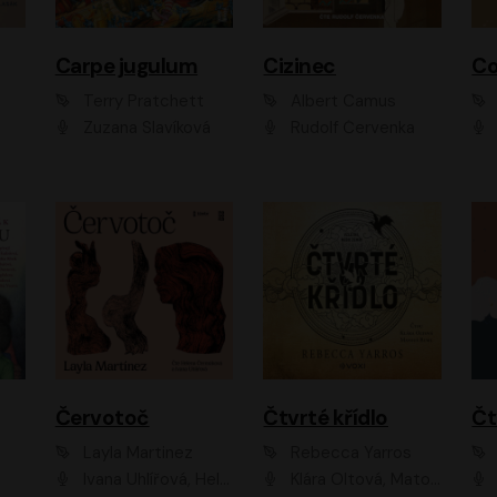
Carpe jugulum
Cizinec
Co
Terry Pratchett
Albert Camus
Zuzana Slavíková
Rudolf Červenka
Červotoč
Čtvrté křídlo
Layla Martinez
Rebecca Yarros
Ivana Uhlířová, Helena Čermáková
Klára Oltová, Matouš Ruml