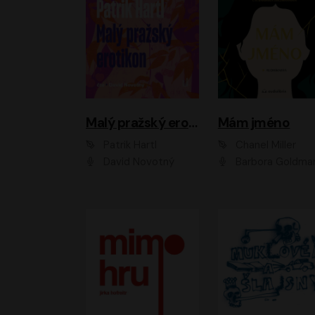
Malý pražský erotikon
Mám jméno
Patrik Hartl
Chanel Miller
David Novotný
Barbora Goldmanno