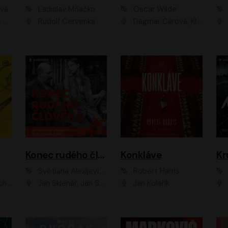
ová
Ladislav Mňačko
Oscar Wilde
ka
Rudolf Červenka
Dagmar Čárová, Klára Suchá, Martin Hruška, Otakar Brousek ml., Pavel Neškudla, Radek Hoppe, Šárka Krausová, Vanda Hybnerová, Viktor Dvořák
Konec rudého člověka
Konkláve
Kr
Světlana Alexijevičová, Daniel Majling
Robert Harris
man
Jan Sklenář, Jan Staněk, Jan Vondráček, Johanna Tesařová, Klára Sedláčková Ottová, Magdalena Zimová, Marie Poulová, Martin Matejka, Miroslav Zavičár, Pavel Neškudla, Samuel Toman, Šimon Kučera, Štěpánka Fingerhutová, Tomáš Turek
Jan Kolařík
Pavel Souk