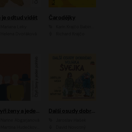
 je odtud vidět
Čarodějky
Mariana Leky
Karin Krajčo Babinská
Helena Dvořáková
Richard Krajčo
Čtyři ženy a jeden pohřeb
Další osudy dobrého vojáka Švejka
Narine Abgarjanová
Jaroslav Hašek
Martina Hudečková, Jaromír Meduna
David Novotný