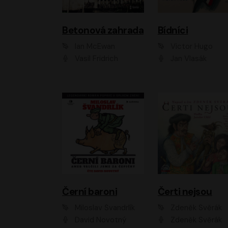
Betonová zahrada
Bídníci
Ian McEwan
Victor Hugo
Vasil Fridrich
Jan Vlasák
Černí baroni
Čerti nejsou
Miloslav Švandrlík
Zdeněk Svěrák
David Novotný
Zdeněk Svěrák