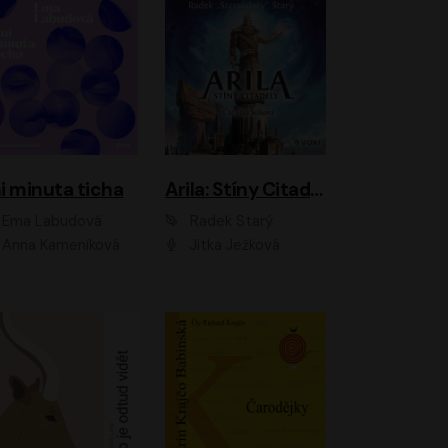
i minuta ticha
Arila: Stíny Citadely
Ema Labudová
Radek Starý
Anna Kameníková
Jitka Ježková