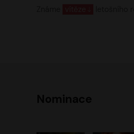
Známe
vítěze
letošního r
Nominace