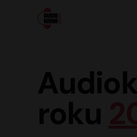
Audiokniha roku
Audiok
roku
2