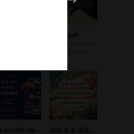
Feministkou snadno a rychle
Grimmové
Kateřina Lišková, Lucie Jarkovská
Kenneth Bøgh Andersen, Benni Bødker
Anita Krausová, Tereza Dočkalová
Ernesto Čekan
Jak se mění vědomí
JEJE JEJE JEJE, NĚCO SE MI DĚJE + PROBOUZECÍ KNÍŽKA + OPATRNĚ NA TO MRNĚ + USÍNACÍ KNÍŽKA