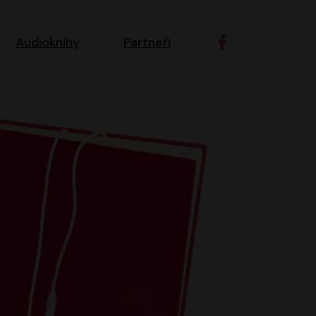
ní navigace
Audioknihy
Partneři