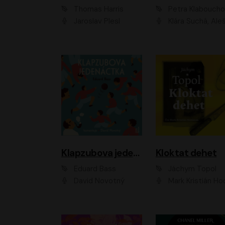
Thomas Harris
Petra Klabouch
Jaroslav Plesl
Klára Suchá, Aleš Procház
Klapzubova jedenáctka
Kloktat dehet
Eduard Bass
Jáchym Topol
David Novotný
Mark Kristián Hoch