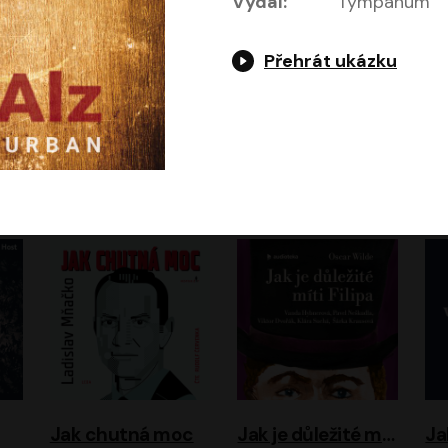
Vydal:
Tympanum
Přehrát ukázku
Evropa, náš domov: Od vylodění v Normandii po válku na Ukrajině
Exodus
Timothy Garton Ash
Leon Uris
ráček, Zdeněk Piškula
Pavel Soukup
Vladislav Beneš
Jak chutná moc
Jak je důležité míti Filipa