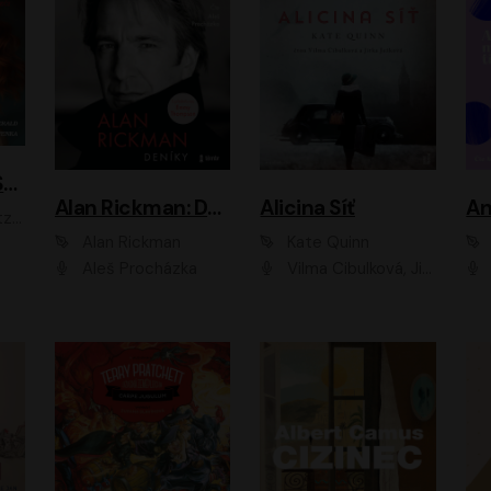
ACH, RUSOVLASÁ KOUZELNICE!
Alan Rickman: Deníky
Alicina Síť
An
ald
Alan Rickman
Kate Quinn
Aleš Procházka
Vilma Cibulková, Jitka Ježková