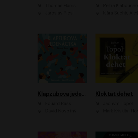
Thomas Harris
Petra Klabouch
Jaroslav Plesl
Klára Suchá, Aleš Procház
Klapzubova jedenáctka
Kloktat dehet
Eduard Bass
Jáchym Topol
David Novotný
Mark Kristián Hoch