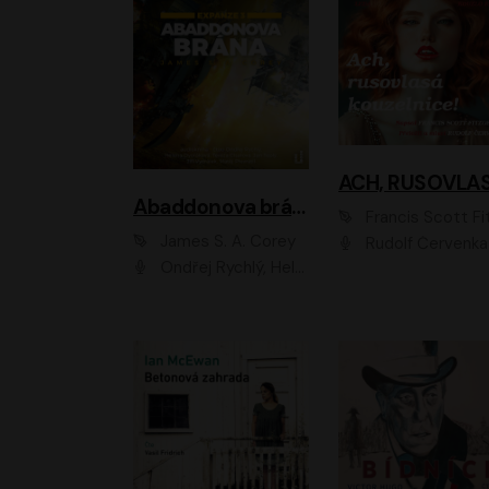
Abaddonova brána
Francis Scott Fitzger
James S. A. Corey
Rudolf Červenka
Ondřej Rychlý, Helena Dvořáková, Tereza Císařová, Jan Teplý, Jiří Vyorálek, Matěj Převrátil