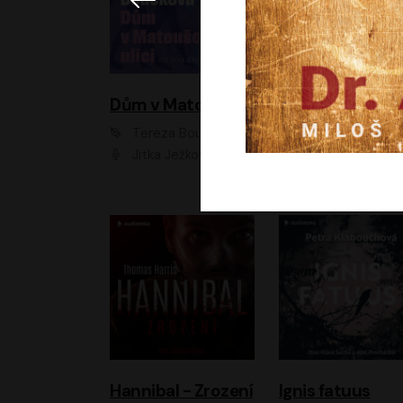
Dům v Matoušově ulici
Elity
Tereza Boučková
Jiří Havelka
Jitka Ježková
Anna Kameníková, Filip Březina, Jiří Lábus, Jiří Vyorálek, Klára Melíšková, Miloslav König, Miroslav Hanuš, Pavla Tomicová, Petr Lněnička, Richard Stanke, Taťjana Medveská, Václav Neužil, Vojtech Vond
Hannibal - Zrození
Ignis fatuus