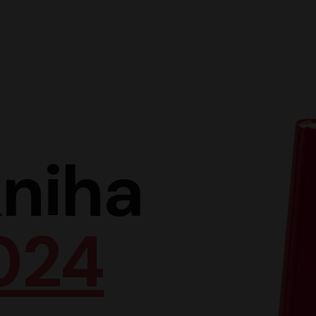
Hlav
niha
024