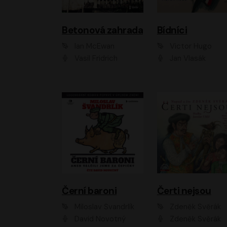
Betonová zahrada
Bídníci
Ian McEwan
Victor Hugo
Vasil Fridrich
Jan Vlasák
Černí baroni
Čerti nejsou
Miloslav Švandrlík
Zdeněk Svěrák
David Novotný
Zdeněk Svěrák