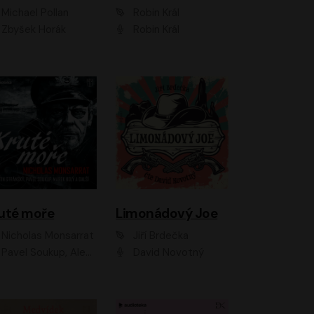
Michael Pollan
Robin Král
Zbyšek Horák
Robin Král
uté moře
Limonádový Joe
Nicholas Monsarrat
Jiří Brdečka
up, Aleš Procházka, David Novotný, Marek Holý, Martin Preiss, Jakub Saic, Petr Neskusil, David Matásek, Vasil Fridrich, Pavel Rímský, Zuzana Slavíková, Zbyšek Horák, Martin Zahálka, Luboš Ondráček, Amélie Vránová, Andrea Elsnerová, Anna Theimerová, Antonín Navrátil, Apolena Velsová, Bohdan Tůma, Filip Jančík, Filip Švarc, Jan Škvor, Jiří Köhler, Kateřina Peřinová, Kristýna Nebeská, Kristýna Skružná, Ladislav Cigánek, Libor Terš, Lucie Timíková, Martin Hruška, Martin Stránský, Michal Holán, Michal Jagelka, Milada Vaňkátová, Oldřich Hajlich, Pavel Dytrt, Petr Burian, Petr Gelnar, Radek Hoppe, Radek Škvor, Radovan Vaculík, Richard Fiala, Robert Hájek, Robin Pařík, Roman Hajlich, Roman Říčař, Svatopluk Schuller, Terezie Taberyová, Valentina Vránová, Vojtěch hájek, Zuzana Kajnarová Říčařová
David Novotný