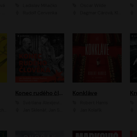
ová
Ladislav Mňačko
Oscar Wilde
ka
Rudolf Červenka
Dagmar Čárová, Klára Suchá, Martin Hruška, Otakar Brousek ml., Pavel Neškudla, Radek Hoppe, Šárka Krausová, Vanda Hybnerová, Viktor Dvořák
Konec rudého člověka
Konkláve
Kr
Světlana Alexijevičová, Daniel Majling
Robert Harris
man
Jan Sklenář, Jan Staněk, Jan Vondráček, Johanna Tesařová, Klára Sedláčková Ottová, Magdalena Zimová, Marie Poulová, Martin Matejka, Miroslav Zavičár, Pavel Neškudla, Samuel Toman, Šimon Kučera, Štěpánka Fingerhutová, Tomáš Turek
Jan Kolařík
Pavel Souk