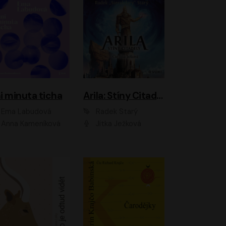
i minuta ticha
Arila: Stíny Citadely
Ema Labudová
Radek Starý
Anna Kameníková
Jitka Ježková