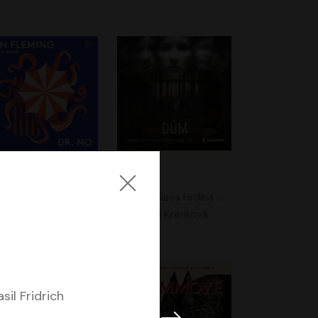
. No
Dům
Ian Fleming
Jaroslava Hrdina Mištová
Jiří Dvořák
Eliška Křenková
sil Fridrich