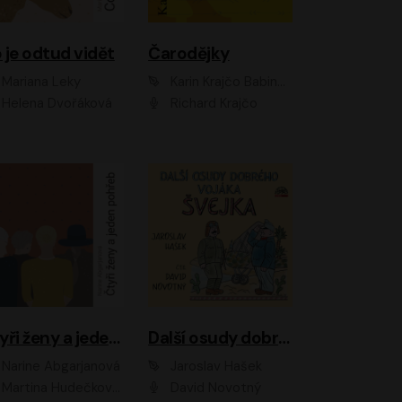
 je odtud vidět
Čarodějky
Mariana Leky
Karin Krajčo Babinská
Helena Dvořáková
Richard Krajčo
Čtyři ženy a jeden pohřeb
Další osudy dobrého vojáka Švejka
Narine Abgarjanová
Jaroslav Hašek
Martina Hudečková, Jaromír Meduna
David Novotný