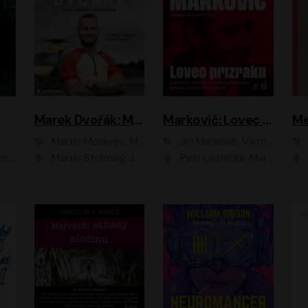
Marek Dvořák: Mezi nebem a pacientem
Markovič: Lovec přízraků
Martin Moravec, Marek Dvořák
Jiří Markovič, Viktorín Šulc
vá
Martin Stránský, Josef Pejchal, Petra Bučková
Petr Lněnička, Martin Zahálka, Barbara Lukešová, Michal Zelenka