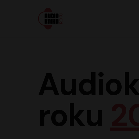
Audiokniha roku
Audiok
roku
2