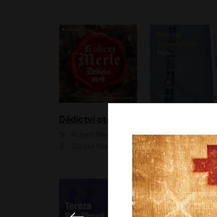
Dědictví otců
Den
Robert Merle
Michael Cunningha
Zbyšek Horák
Petr Stach