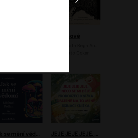
Feministkou snadno a rychle
Grimmové
Kateřina Lišková, Lucie Jarkovská
Kenneth Bøgh Andersen, Benni Bødker
Anita Krausová, Tereza Dočkalová
Ernesto Čekan
Jak se mění vědomí
JEJE JEJE JEJE, NĚCO SE MI DĚJE + PROBOUZECÍ KNÍŽKA + OPATRNĚ NA TO MRNĚ + USÍNACÍ KNÍŽKA