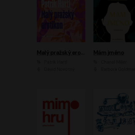
Malý pražský erotikon
Mám jméno
Patrik Hartl
Chanel Miller
David Novotný
Barbora Goldmanno