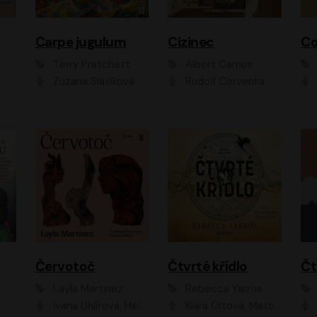
Carpe jugulum
Cizinec
Co
Terry Pratchett
Albert Camus
Zuzana Slavíková
Rudolf Červenka
Červotoč
Čtvrté křídlo
Layla Martinez
Rebecca Yarros
Ivana Uhlířová, Helena Čermáková
Klára Oltová, Matouš Ruml