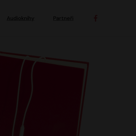
ní navigace
Audioknihy
Partneři