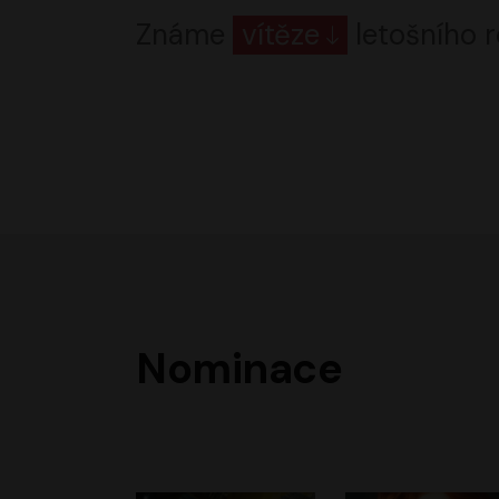
Známe
vítěze
letošního r
Nominace