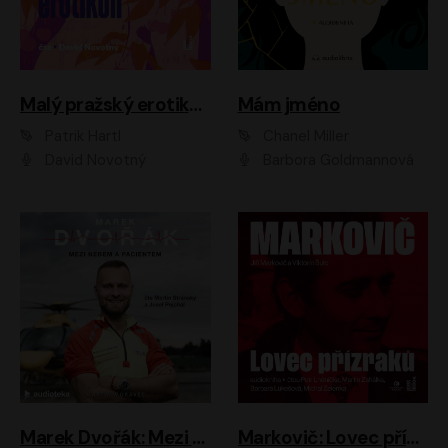
Malý pražský erotikon
Mám jméno
Patrik Hartl
Chanel Miller
David Novotný
Barbora Goldmannová
Marek Dvořák: Mezi nebem a pacientem
Markovič: Lovec přízraků