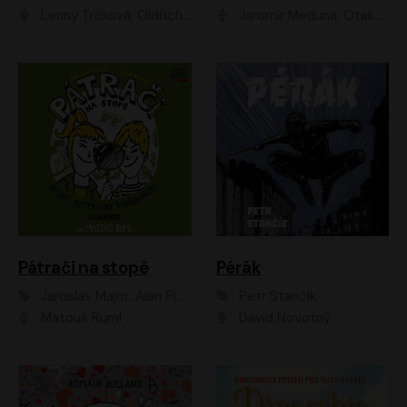
Lenny Trčková, Oldřich Kaiser
Jaromír Meduna, Otakar Brousek ml., Saša Rašilov
Pátrači na stopě
Pérák
Jaroslav Major, Alan Piskač
Petr Stančík
Matouš Ruml
David Novotný