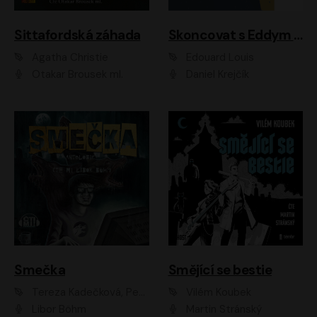
Sittafordská záhada
Skoncovat s Eddym B.
Agatha Christie
Édouard Louis
Otakar Brousek ml.
Daniel Krejčík
Smečka
Smějící se bestie
Tereza Kadečková, Petr Boček, Nelly Černohorská, Ondřej Kocáb, Ludmila Svozilová, Miroslav Pech, Karin Novotná, Jiří Sivok, Martin Štefko, Kateřina Malec Houfková, Tomáš Marton, Madla Pospíšilová Karasová, Michal Březina, Veronika Fiedlerová, Lukáš Vavrečka, Přemysl Krejčík, Mort Castle
Vilém Koubek
Libor Böhm
Martin Stránský