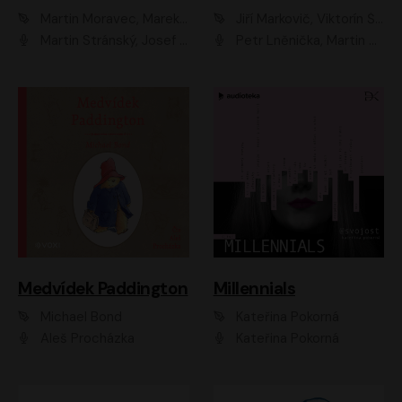
Martin Moravec, Marek Dvořák
Jiří Markovič, Viktorín Šulc
Martin Stránský, Josef Pejchal, Petra Bučková
Petr Lněnička, Martin Zahálka, Barbara Lukešová, Michal Zelenka
Medvídek Paddington
Millennials
Michael Bond
Kateřina Pokorná
Aleš Procházka
Kateřina Pokorná