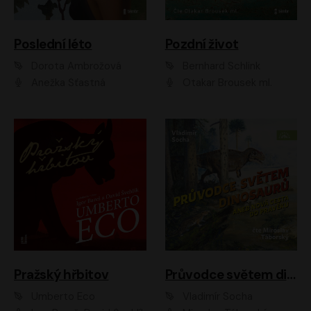
Poslední léto
Pozdní život
Dorota Ambrožová
Bernhard Schlink
Anežka Šťastná
Otakar Brousek ml.
Pražský hřbitov
Průvodce světem dinosaurů aneb Nová cesta do pravěku
Umberto Eco
Vladimír Socha