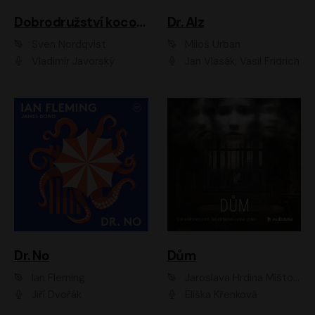
Dobrodružství kocoura Fiškuse a dědy Pettsona 1
Dr. Alz
Sven Nordqvist
Miloš Urban
Vladimír Javorský
Jan Vlasák, Vasil Fridrich
Dr. No
Dům
Ian Fleming
Jaroslava Hrdina Mištová
Jiří Dvořák
Eliška Křenková