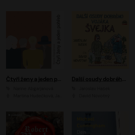
Čtyři ženy a jeden pohřeb
Další osudy dobrého vojáka Švejka
Narine Abgarjanová
Jaroslav Hašek
Martina Hudečková, Jaromír Meduna
David Novotný