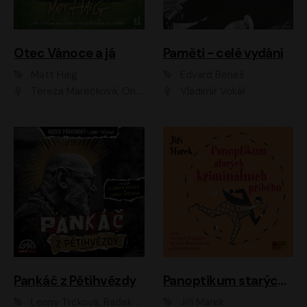
Otec Vánoce a já
Paměti - celé vydání
Matt Haig
Edvard Beneš
Tereza Marečková, Ondřej Endru Havlík
Vladimír Vokál
Pankáč z Pětihvězdy
Panoptikum starých kriminálních příběhů
Lenny Trčková, Radek Příhonský
Jiří Marek