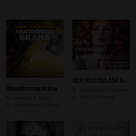
ACH, RUSOVLASÁ KOUZELNICE!
Abaddonova brána
Francis Scott Fitzgerald
Rudolf Červenka
James S. A. Corey
Ondřej Rychlý, Helena Dvořáková, Tereza Císařová, Jan Teplý, Jiří Vyorálek, Matěj Převrátil