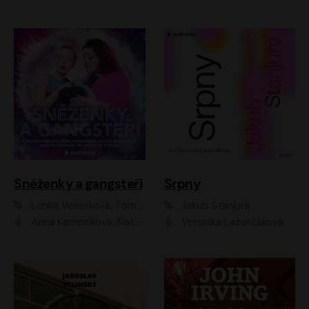
Sněženky a gangsteři
Srpny
Lenka Veverková, Tomáš Dianiška
Jakub Stanjura
Anna Kameníková, Nataša Bednářová, Tereza Hof, Taťjana Medvecká, Zuzana Slavíková, Šimon Krupa, Robert Mikluš, Jiří Vyorálek, Kryštof Hádek, Martin Hofmann, Martin Hruška
Veronika Lazorčáková