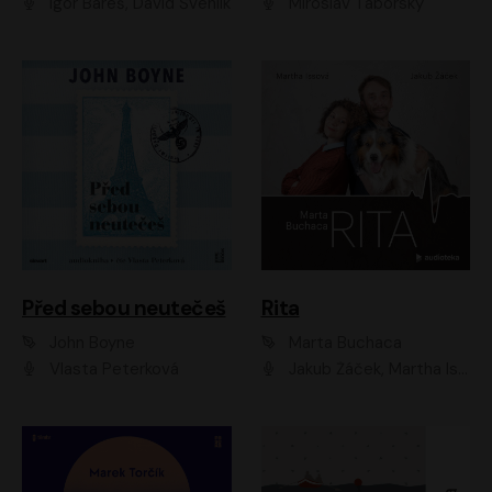
Igor Bareš, David Švehlík
Miroslav Táborský
Před sebou neutečeš
Rita
John Boyne
Marta Buchaca
Vlasta Peterková
Jakub Žáček, Martha Issová