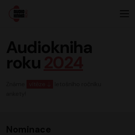
Hlavn
Men
Audiokniha roku
Audiokniha
roku
2024
Známe
vítěze
letošního ročníku
ankety!
Nominace