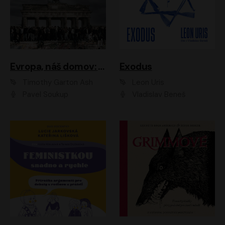
Evropa, náš domov: Od vylodění v Normandii po válku na Ukrajině
Exodus
Timothy Garton Ash
Leon Uris
Pavel Soukup
Vladislav Beneš