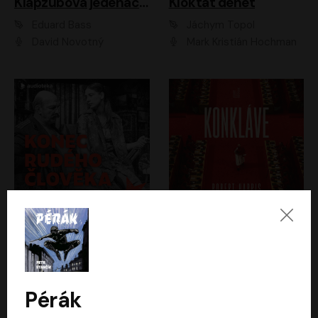
Klapzubova jedenáctka
Kloktat dehet
Eduard Bass
Jáchym Topol
David Novotný
Mark Kristián Hochman
Konec rudého člověka
Konkláve
Světlana Alexijevičová, Daniel Majling
Robert Harris
Jan Sklenář, Jan Staněk, Jan Vondráček, Johanna Tesařová, Klára Sedláčková Ottová, Magdalena Zimová, Marie Poulová, Martin Matejka, Miroslav Zavičár, Pavel Neškudla, Samuel Toman, Šimon Kučera, Štěpánka Fingerhutová, Tomáš Turek
Jan Kolařík
Pérák