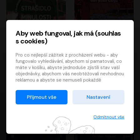
Aby web fungoval, jak má (souhlas
s cookies)
Strašidlo minulosti
Svět podle Garpa
Pro co nejlepší zážitek z procházení webu - aby
Jaroslav Velinský
John Irving
fungovalo vyhledávání, abychom si pamatovali, co
Libor Hruška
David Novotný
máte v košíku, abyste jednoduše zjistili stav vaší
objednávky, abychom vás neobtěžovali nevhodnou
reklamou a abyste se nemuseli pokaždé
přihlašovat.
Proto od vás potřebujeme souhlas se
Přijmout vše
Nastavení
zpracováním souborů cookies
, tj. malých souborů,
které se dočasně ukládají ve vašem prohlížeči.
Děkujeme, že nám ho dáte a pomůžete nám tak
Odmítnout vše
web zlepšovat.