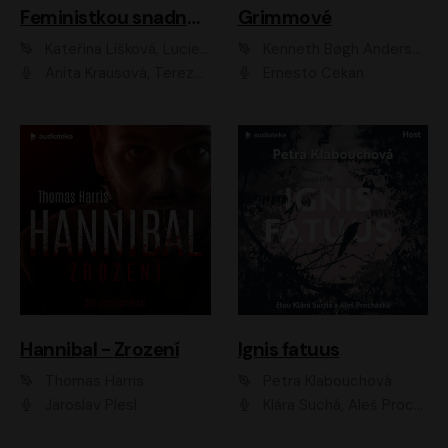
Feministkou snadno a rychle
Grimmové
Kateřina Lišková, Lucie Jarkovská
Kenneth Bøgh Andersen, Benni Bødker
Anita Krausová, Tereza Dočkalová
Ernesto Čekan
Hannibal - Zrození
Ignis fatuus
Thomas Harris
Petra Klabouchová
Jaroslav Plesl
Klára Suchá, Aleš Procházka