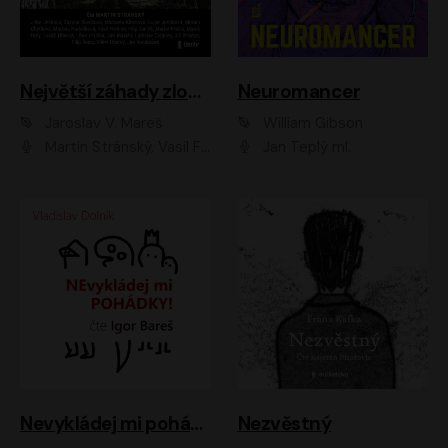
Největší záhady zločinu
Neuromancer
Jaroslav V. Mareš
William Gibson
Martin Stránský, Vasil Fridrich, Filip Jančík, Martin Preiss, Marek Holý, Lukáš Hlavica, Libor Hruška, Jan Maxián, Ladislav Cigánek, Jiří Ployhar, Filip Švarc, Vilém Udatný, Jan Vondráček, Jitka Ježková, Zuzana Slavíková, Michaela Klenková, Lucie Juřičková, Miriam Chytilová, Martina Hudečková
Jan Teplý ml.
Nevykládej mi pohádky
Nezvěstný