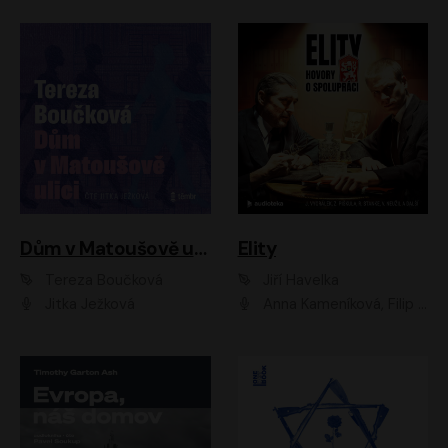
Dům v Matoušově ulici
Elity
Tereza Boučková
Jiří Havelka
Jitka Ježková
Anna Kameníková, Filip Březina, Jiří Lábus, Jiří Vyorálek, Klára Melíšková, Miloslav König, Miroslav Hanuš, Pavla Tomicová, Petr Lněnička, Richard Stanke, Taťjana Medveská, Václav Neužil, Vojtech Vondráček, Zdeněk Piškula