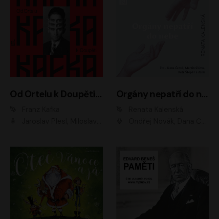
Od Ortelu k Doupěti – tucet Kafkových povídek
Orgány nepatří do nebe
Franz Kafka
Renata Kalenská
Jaroslav Plesl, Miloslav Mejzlík, David Novotný, Lukáš Hlavica, Jaromír Meduna, Václav Neužil, Otakar Brousek ml., Jan Holík, Václav Marhold
Ondřej Novák, Dana Černá, Martin Sláma, Petr Štěpán, Libor Hruška, Filip Jančík, Jakub Urbánek, Barbora Goldmannová, Karolína Zbořilová, Petra Šimberová, Richard Wágner, Klára Sochorová, Šárka Šildová, Zbyšek Horák, Anita Krausová