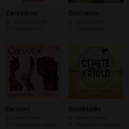
Černí baroni
Čerti nejsou
Miloslav Švandrlík
Zdeněk Svěrák
David Novotný
Zdeněk Svěrák
Červotoč
Čtvrté křídlo
Layla Martinez
Rebecca Yarros
Ivana Uhlířová, Helena Čermáková
Klára Oltová, Matouš Ruml