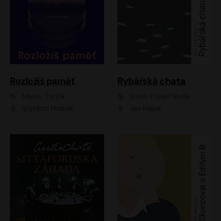
Rozložíš paměť
Rybářská chata
Marek Torčík
Stein Torleif Bjella
Vojtěch Hrabák
Jan Hájek