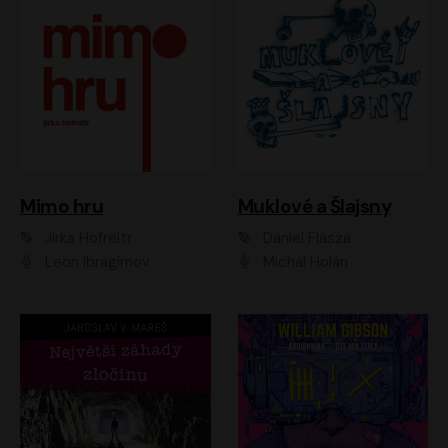
Muklové a Šlajsny
Mimo hru
Daniel Flasza
Jirka Hofreitr
Michal Holán
Leon Ibragimov