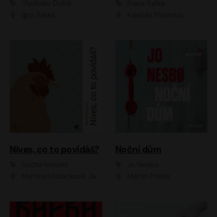
Vladislav Dolník
Franz Kafka
Igor Bareš
Kajetán Písařovic
Nives, co to povídáš?
Noční dům
Sacha Naspini
Jo Nesbo
Martina Hudečková, Jaromír Meduna, Zuzana Slavíková
Martin Preiss