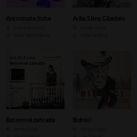
Ani minuta ticha
Arila: Stíny Citadely
Ema Labudová
Radek Starý
Anna Kameníková
Jitka Ježková
Betonová zahrada
Bídníci
Ian McEwan
Victor Hugo
Vasil Fridrich
Jan Vlasák