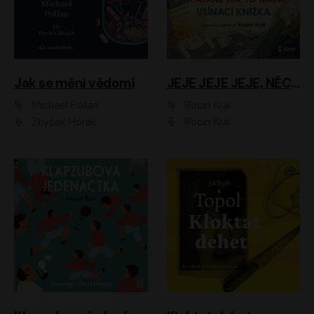
Jak se mění vědomí
JEJE JEJE JEJE, NĚCO SE MI DĚJE + PROBOUZECÍ KNÍŽKA + OPATRNĚ NA TO MRNĚ + USÍNACÍ KNÍŽKA
Michael Pollan
Robin Král
Zbyšek Horák
Robin Král