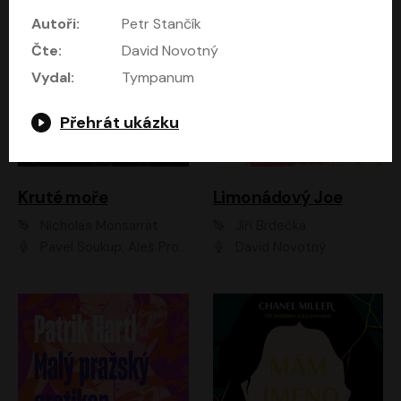
Autoři:
Petr Stančík
Čte:
David Novotný
Vydal:
Tympanum
Přehrát ukázku
Kruté moře
Limonádový Joe
Nicholas Monsarrat
Jiří Brdečka
Pavel Soukup, Aleš Procházka, David Novotný, Marek Holý, Martin Preiss, Jakub Saic, Petr Neskusil, David Matásek, Vasil Fridrich, Pavel Rímský, Zuzana Slavíková, Zbyšek Horák, Martin Zahálka, Luboš Ondráček, Amélie Vránová, Andrea Elsnerová, Anna Theimerová, Antonín Navrátil, Apolena Velsová, Bohdan Tůma, Filip Jančík, Filip Švarc, Jan Škvor, Jiří Köhler, Kateřina Peřinová, Kristýna Nebeská, Kristýna Skružná, Ladislav Cigánek, Libor Terš, Lucie Timíková, Martin Hruška, Martin Stránský, Michal Holán, Michal Jagelka, Milada Vaňkátová, Oldřich Hajlich, Pavel Dytrt, Petr Burian, Petr Gelnar, Radek Hoppe, Radek Škvor, Radovan Vaculík, Richard Fiala, Robert Hájek, Robin Pařík, Roman Hajlich, Roman Říčař, Svatopluk Schuller, Terezie Taberyová, Valentina Vránová, Vojtěch hájek, Zuzana Kajnarová Říčařová
David Novotný