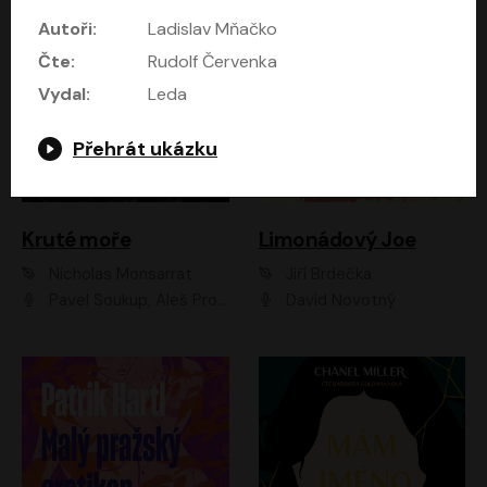
Autoři:
Ladislav Mňačko
Čte:
Rudolf Červenka
Vydal:
Leda
Přehrát ukázku
Kruté moře
Limonádový Joe
Nicholas Monsarrat
Jiří Brdečka
Pavel Soukup, Aleš Procházka, David Novotný, Marek Holý, Martin Preiss, Jakub Saic, Petr Neskusil, David Matásek, Vasil Fridrich, Pavel Rímský, Zuzana Slavíková, Zbyšek Horák, Martin Zahálka, Luboš Ondráček, Amélie Vránová, Andrea Elsnerová, Anna Theimerová, Antonín Navrátil, Apolena Velsová, Bohdan Tůma, Filip Jančík, Filip Švarc, Jan Škvor, Jiří Köhler, Kateřina Peřinová, Kristýna Nebeská, Kristýna Skružná, Ladislav Cigánek, Libor Terš, Lucie Timíková, Martin Hruška, Martin Stránský, Michal Holán, Michal Jagelka, Milada Vaňkátová, Oldřich Hajlich, Pavel Dytrt, Petr Burian, Petr Gelnar, Radek Hoppe, Radek Škvor, Radovan Vaculík, Richard Fiala, Robert Hájek, Robin Pařík, Roman Hajlich, Roman Říčař, Svatopluk Schuller, Terezie Taberyová, Valentina Vránová, Vojtěch hájek, Zuzana Kajnarová Říčařová
David Novotný