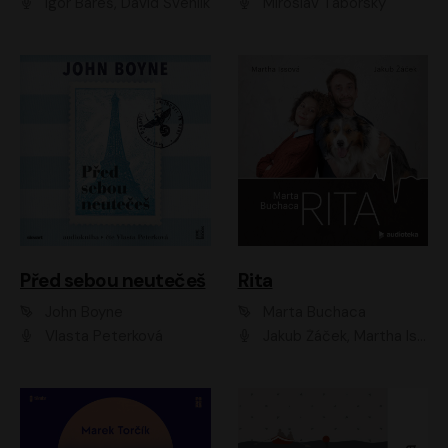
Igor Bareš, David Švehlík
Miroslav Táborský
Před sebou neutečeš
Rita
John Boyne
Marta Buchaca
Vlasta Peterková
Jakub Žáček, Martha Issová