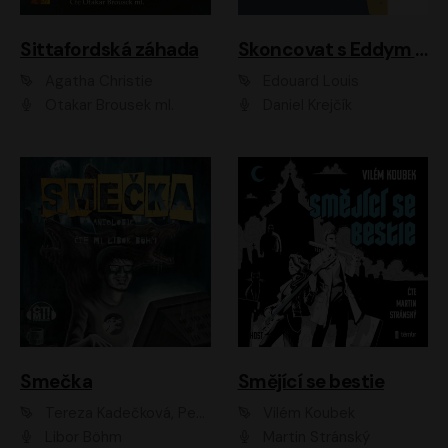
Sittafordská záhada
Skoncovat s Eddym B.
Agatha Christie
Édouard Louis
Otakar Brousek ml.
Daniel Krejčík
Smečka
Smějící se bestie
Tereza Kadečková, Petr Boček, Nelly Černohorská, Ondřej Kocáb, Ludmila Svozilová, Miroslav Pech, Karin Novotná, Jiří Sivok, Martin Štefko, Kateřina Malec Houfková, Tomáš Marton, Madla Pospíšilová Karasová, Michal Březina, Veronika Fiedlerová, Lukáš Vavrečka, Přemysl Krejčík, Mort Castle
Vilém Koubek
Libor Böhm
Martin Stránský