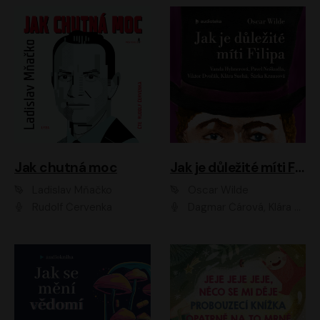
Jak chutná moc
Jak je důležité míti Filipa
Ladislav Mňačko
Oscar Wilde
Rudolf Červenka
Dagmar Čárová, Klára Suchá, Martin Hruška, Otakar Brousek ml., Pavel Neškudla, Radek Hoppe, Šárka Krausová, Vanda Hybnerová, Viktor Dvořák