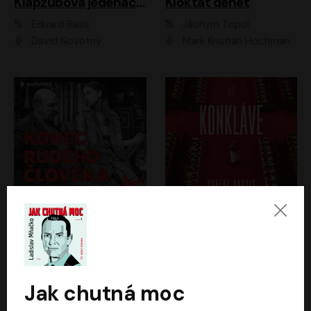
Klapzubova jedenáctka
Kloktat dehet
Eduard Bass
Jáchym Topol
David Novotný
Mark Kristián Hochman
Konec rudého člověka
Konkláve
Světlana Alexijevičová, Daniel Majling
Robert Harris
Jan Sklenář, Jan Staněk, Jan Vondráček, Johanna Tesařová, Klára Sedláčková Ottová, Magdalena Zimová, Marie Poulová, Martin Matejka, Miroslav Zavičár, Pavel Neškudla, Samuel Toman, Šimon Kučera, Štěpánka Fingerhutová, Tomáš Turek
Jan Kolařík
Jak chutná moc