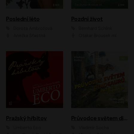
Poslední léto
Pozdní život
Dorota Ambrožová
Bernhard Schlink
Anežka Šťastná
Otakar Brousek ml.
Pražský hřbitov
Průvodce světem dinosaurů aneb Nová cesta do pravěku
Umberto Eco
Vladimír Socha