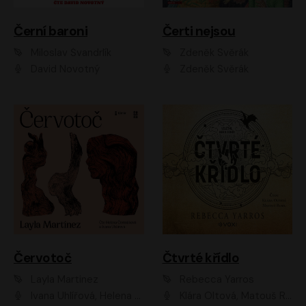
Černí baroni
Čerti nejsou
Miloslav Švandrlík
Zdeněk Svěrák
David Novotný
Zdeněk Svěrák
Červotoč
Čtvrté křídlo
Layla Martinez
Rebecca Yarros
Ivana Uhlířová, Helena Čermáková
Klára Oltová, Matouš Ruml