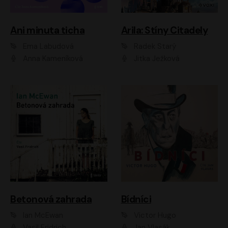
Ani minuta ticha
Arila: Stíny Citadely
Ema Labudová
Radek Starý
Anna Kameníková
Jitka Ježková
Betonová zahrada
Bídníci
Ian McEwan
Victor Hugo
Vasil Fridrich
Jan Vlasák