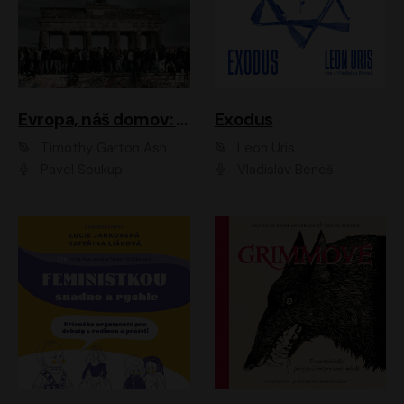
Evropa, náš domov: Od vylodění v Normandii po válku na Ukrajině
Exodus
Timothy Garton Ash
Leon Uris
Pavel Soukup
Vladislav Beneš