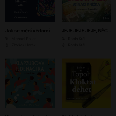
Jak se mění vědomí
JEJE JEJE JEJE, NĚCO SE MI DĚJE + PROBOUZECÍ KNÍŽKA + OPATRNĚ NA TO MRNĚ + USÍNACÍ KNÍŽKA
Michael Pollan
Robin Král
Zbyšek Horák
Robin Král