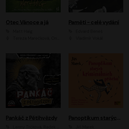
Otec Vánoce a já
Paměti - celé vydání
Matt Haig
Edvard Beneš
Tereza Marečková, Ondřej Endru Havlík
Vladimír Vokál
Pankáč z Pětihvězdy
Panoptikum starých kriminálních příběhů
Lenny Trčková, Radek Příhonský
Jiří Marek