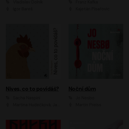
Vladislav Dolník
Franz Kafka
Igor Bareš
Kajetán Písařovic
Nives, co to povídáš?
Noční dům
Sacha Naspini
Jo Nesbo
Martina Hudečková, Jaromír Meduna, Zuzana Slavíková
Martin Preiss