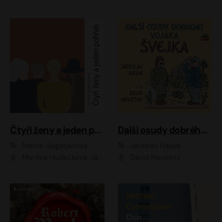
Čtyři ženy a jeden pohřeb
Další osudy dobrého vojáka Švejka
Narine Abgarjanová
Jaroslav Hašek
Martina Hudečková, Jaromír Meduna
David Novotný