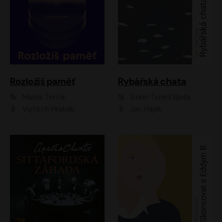
Rozložíš paměť
Rybářská chata
Marek Torčík
Stein Torleif Bjella
Vojtěch Hrabák
Jan Hájek