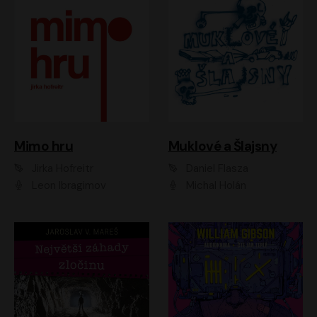
Muklové a Šlajsny
Mimo hru
Daniel Flasza
Jirka Hofreitr
Michal Holán
Leon Ibragimov