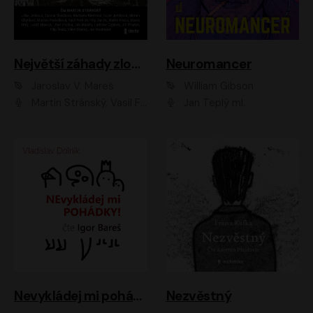
Největší záhady zločinu
Neuromancer
Jaroslav V. Mareš
William Gibson
Martin Stránský, Vasil Fridrich, Filip Jančík, Martin Preiss, Marek Holý, Lukáš Hlavica, Libor Hruška, Jan Maxián, Ladislav Cigánek, Jiří Ployhar, Filip Švarc, Vilém Udatný, Jan Vondráček, Jitka Ježková, Zuzana Slavíková, Michaela Klenková, Lucie Juřičková, Miriam Chytilová, Martina Hudečková
Jan Teplý ml.
Nevykládej mi pohádky
Nezvěstný