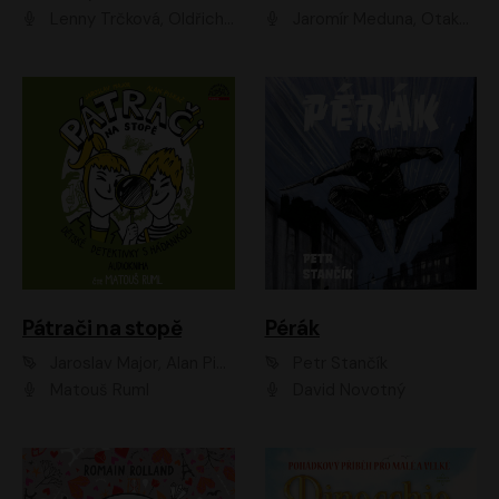
Lenny Trčková, Oldřich Kaiser
Jaromír Meduna, Otakar Brousek ml., Saša Rašilov
Pátrači na stopě
Pérák
Jaroslav Major, Alan Piskač
Petr Stančík
Matouš Ruml
David Novotný