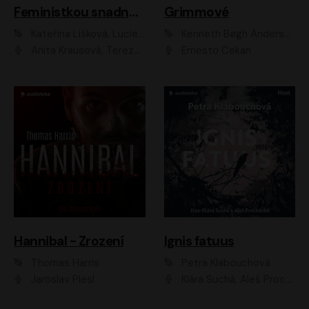
Feministkou snadno a rychle
Grimmové
Kateřina Lišková, Lucie Jarkovská
Kenneth Bøgh Andersen, Benni Bødker
Anita Krausová, Tereza Dočkalová
Ernesto Čekan
Hannibal - Zrození
Ignis fatuus
Thomas Harris
Petra Klabouchová
Jaroslav Plesl
Klára Suchá, Aleš Procházka