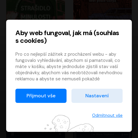
Aby web fungoval, jak má (souhlas
s cookies)
Strašidlo minulosti
Svět podle Garpa
Pro co nejlepší zážitek z procházení webu - aby
Jaroslav Velinský
John Irving
fungovalo vyhledávání, abychom si pamatovali, co
Libor Hruška
David Novotný
máte v košíku, abyste jednoduše zjistili stav vaší
objednávky, abychom vás neobtěžovali nevhodnou
reklamou a abyste se nemuseli pokaždé
přihlašovat.
Proto od vás potřebujeme souhlas se
Přijmout vše
Nastavení
zpracováním souborů cookies
, tj. malých souborů,
které se dočasně ukládají ve vašem prohlížeči.
Děkujeme, že nám ho dáte a pomůžete nám tak
Odmítnout vše
web zlepšovat.