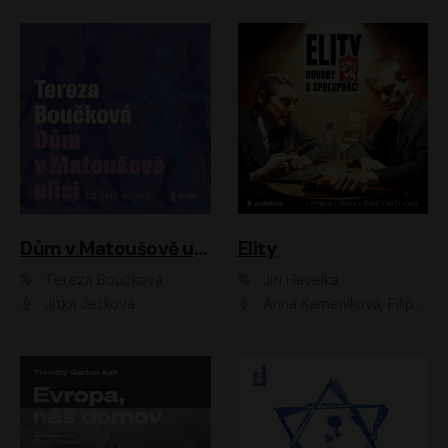
Dům v Matoušově ulici
Elity
Tereza Boučková
Jiří Havelka
Jitka Ježková
Anna Kameníková, Filip Březina, Jiří Lábus, Jiří Vyorálek, Klára Melíšková, Miloslav König, Miroslav Hanuš, Pavla Tomicová, Petr Lněnička, Richard Stanke, Taťjana Medveská, Václav Neužil, Vojtech Vondráček, Zdeněk Piškula