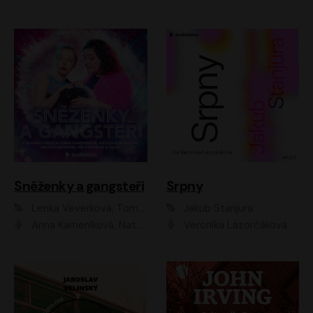
Sněženky a gangsteři
Srpny
Lenka Veverková, Tomáš Dianiška
Jakub Stanjura
Anna Kameníková, Nataša Bednářová, Tereza Hof, Taťjana Medvecká, Zuzana Slavíková, Šimon Krupa, Robert Mikluš, Jiří Vyorálek, Kryštof Hádek, Martin Hofmann, Martin Hruška
Veronika Lazorčáková