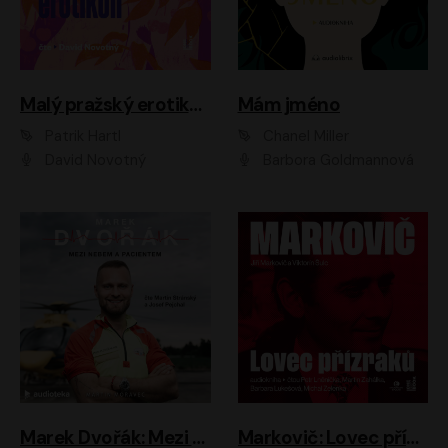
Malý pražský erotikon
Mám jméno
Patrik Hartl
Chanel Miller
David Novotný
Barbora Goldmannová
Marek Dvořák: Mezi nebem a pacientem
Markovič: Lovec přízraků