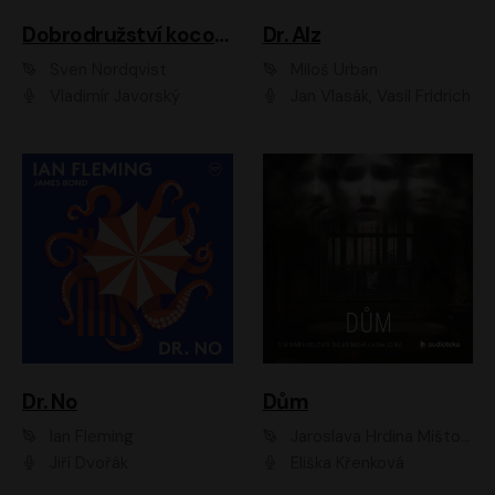
Dobrodružství kocoura Fiškuse a dědy Pettsona 1
Dr. Alz
Sven Nordqvist
Miloš Urban
Vladimír Javorský
Jan Vlasák, Vasil Fridrich
Dr. No
Dům
Ian Fleming
Jaroslava Hrdina Mištová
Jiří Dvořák
Eliška Křenková