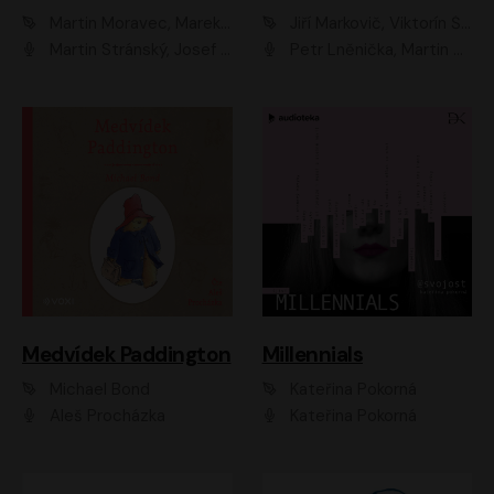
Martin Moravec, Marek Dvořák
Jiří Markovič, Viktorín Šulc
Martin Stránský, Josef Pejchal, Petra Bučková
Petr Lněnička, Martin Zahálka, Barbara Lukešová, Michal Zelenka
Medvídek Paddington
Millennials
Michael Bond
Kateřina Pokorná
Aleš Procházka
Kateřina Pokorná