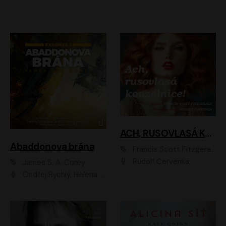
ACH, RUSOVLASÁ KOUZELNICE!
Abaddonova brána
Francis Scott Fitzgerald
Rudolf Červenka
James S. A. Corey
Ondřej Rychlý, Helena Dvořáková, Tereza Císařová, Jan Teplý, Jiří Vyorálek, Matěj Převrátil