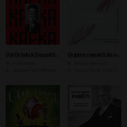
Od Ortelu k Doupěti – tucet Kafkových povídek
Orgány nepatří do nebe
Franz Kafka
Renata Kalenská
Jaroslav Plesl, Miloslav Mejzlík, David Novotný, Lukáš Hlavica, Jaromír Meduna, Václav Neužil, Otakar Brousek ml., Jan Holík, Václav Marhold
Ondřej Novák, Dana Černá, Martin Sláma, Petr Štěpán, Libor Hruška, Filip Jančík, Jakub Urbánek, Barbora Goldmannová, Karolína Zbořilová, Petra Šimberová, Richard Wágner, Klára Sochorová, Šárka Šildová, Zbyšek Horák, Anita Krausová