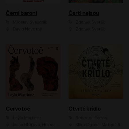
Černí baroni
Čerti nejsou
Miloslav Švandrlík
Zdeněk Svěrák
David Novotný
Zdeněk Svěrák
Červotoč
Čtvrté křídlo
Layla Martinez
Rebecca Yarros
Ivana Uhlířová, Helena Čermáková
Klára Oltová, Matouš Ruml