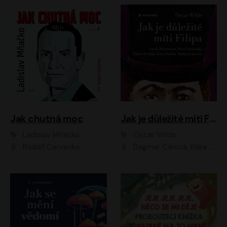
Jak chutná moc
Jak je důležité míti Filipa
Ladislav Mňačko
Oscar Wilde
Rudolf Červenka
Dagmar Čárová, Klára Suchá, Martin Hruška, Otakar Brousek ml., Pavel Neškudla, Radek Hoppe, Šárka Krausová, Vanda Hybnerová, Viktor Dvořák