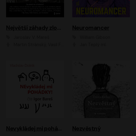
Největší záhady zločinu
Neuromancer
Jaroslav V. Mareš
William Gibson
Martin Stránský, Vasil Fridrich, Filip Jančík, Martin Preiss, Marek Holý, Lukáš Hlavica, Libor Hruška, Jan Maxián, Ladislav Cigánek, Jiří Ployhar, Filip Švarc, Vilém Udatný, Jan Vondráček, Jitka Ježková, Zuzana Slavíková, Michaela Klenková, Lucie Juřičková, Miriam Chytilová, Martina Hudečková
Jan Teplý ml.
Nevykládej mi pohádky
Nezvěstný