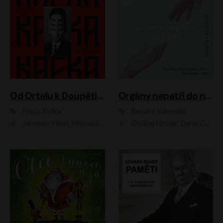
Od Ortelu k Doupěti – tucet Kafkových povídek
Orgány nepatří do nebe
Franz Kafka
Renata Kalenská
Jaroslav Plesl, Miloslav Mejzlík, David Novotný, Lukáš Hlavica, Jaromír Meduna, Václav Neužil, Otakar Brousek ml., Jan Holík, Václav Marhold
Ondřej Novák, Dana Černá, Martin Sláma, Petr Štěpán, Libor Hruška, Filip Jančík, Jakub Urbánek, Barbora Goldmannová, Karolína Zbořilová, Petra Šimberová, Richard Wágner, Klára Sochorová, Šárka Šildová, Zbyšek Horák, Anita Krausová