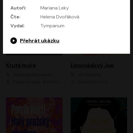
Autoři:
Mariana Leky
Čte:
Helena Dvořáková
Vydal:
Tympanum
Přehrát ukázku
Kruté moře
Limonádový Joe
Nicholas Monsarrat
Jiří Brdečka
Pavel Soukup, Aleš Procházka, David Novotný, Marek Holý, Martin Preiss, Jakub Saic, Petr Neskusil, David Matásek, Vasil Fridrich, Pavel Rímský, Zuzana Slavíková, Zbyšek Horák, Martin Zahálka, Luboš Ondráček, Amélie Vránová, Andrea Elsnerová, Anna Theimerová, Antonín Navrátil, Apolena Velsová, Bohdan Tůma, Filip Jančík, Filip Švarc, Jan Škvor, Jiří Köhler, Kateřina Peřinová, Kristýna Nebeská, Kristýna Skružná, Ladislav Cigánek, Libor Terš, Lucie Timíková, Martin Hruška, Martin Stránský, Michal Holán, Michal Jagelka, Milada Vaňkátová, Oldřich Hajlich, Pavel Dytrt, Petr Burian, Petr Gelnar, Radek Hoppe, Radek Škvor, Radovan Vaculík, Richard Fiala, Robert Hájek, Robin Pařík, Roman Hajlich, Roman Říčař, Svatopluk Schuller, Terezie Taberyová, Valentina Vránová, Vojtěch hájek, Zuzana Kajnarová Říčařová
David Novotný