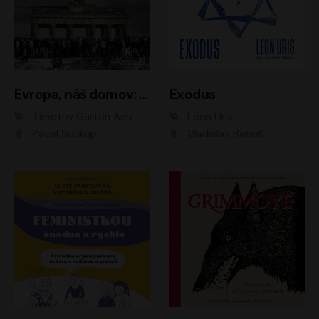
Evropa, náš domov: Od vylodění v Normandii po válku na Ukrajině
Exodus
Timothy Garton Ash
Leon Uris
Pavel Soukup
Vladislav Beneš