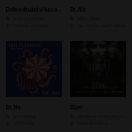
Dobrodružství kocoura Fiškuse a dědy Pettsona 1
Dr. Alz
Sven Nordqvist
Miloš Urban
Vladimír Javorský
Jan Vlasák, Vasil Fridrich
Dr. No
Dům
Ian Fleming
Jaroslava Hrdina Mištová
Jiří Dvořák
Eliška Křenková