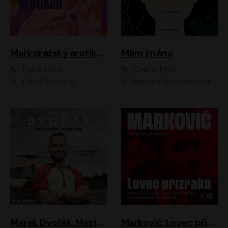
Malý pražský erotikon
Mám jméno
Patrik Hartl
Chanel Miller
David Novotný
Barbora Goldmannová
Marek Dvořák: Mezi nebem a pacientem
Markovič: Lovec přízraků