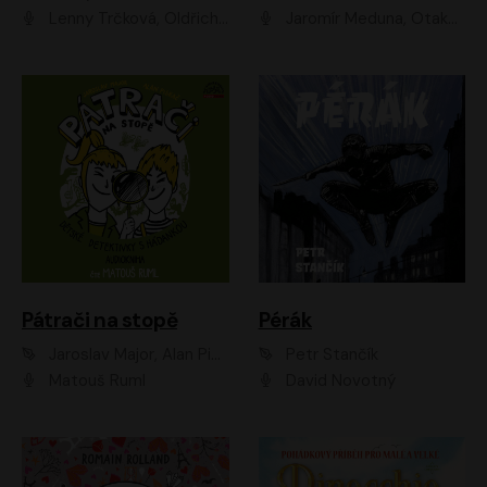
Lenny Trčková, Oldřich Kaiser
Jaromír Meduna, Otakar Brousek ml., Saša Rašilov
Pátrači na stopě
Pérák
Jaroslav Major, Alan Piskač
Petr Stančík
Matouš Ruml
David Novotný