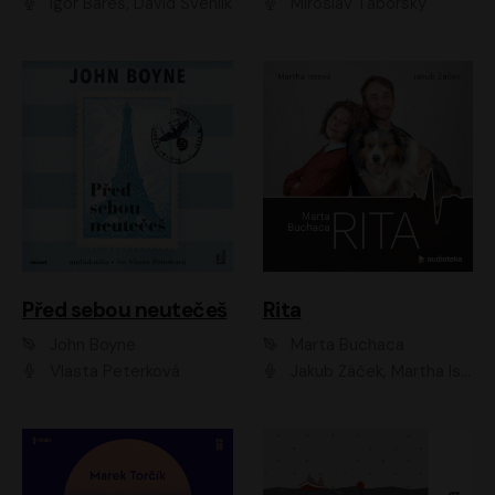
Igor Bareš, David Švehlík
Miroslav Táborský
Před sebou neutečeš
Rita
John Boyne
Marta Buchaca
Vlasta Peterková
Jakub Žáček, Martha Issová