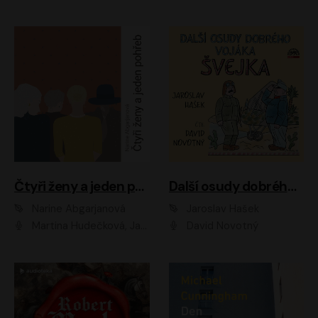
Čtyři ženy a jeden pohřeb
Další osudy dobrého vojáka Švejka
Narine Abgarjanová
Jaroslav Hašek
Martina Hudečková, Jaromír Meduna
David Novotný