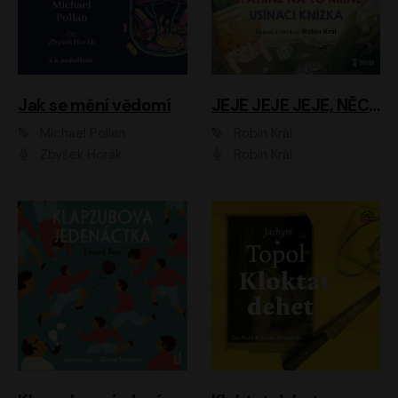
Jak se mění vědomí
JEJE JEJE JEJE, NĚCO SE MI DĚJE + PROBOUZECÍ KNÍŽKA + OPATRNĚ NA TO MRNĚ + USÍNACÍ KNÍŽKA
Michael Pollan
Robin Král
Zbyšek Horák
Robin Král