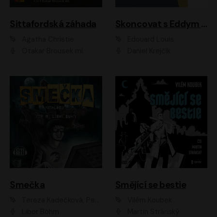
Sittafordská záhada
Skoncovat s Eddym B.
Agatha Christie
Édouard Louis
Otakar Brousek ml.
Daniel Krejčík
Smečka
Smějící se bestie
Tereza Kadečková, Petr Boček, Nelly Černohorská, Ondřej Kocáb, Ludmila Svozilová, Miroslav Pech, Karin Novotná, Jiří Sivok, Martin Štefko, Kateřina Malec Houfková, Tomáš Marton, Madla Pospíšilová Karasová, Michal Březina, Veronika Fiedlerová, Lukáš Vavrečka, Přemysl Krejčík, Mort Castle
Vilém Koubek
Libor Böhm
Martin Stránský