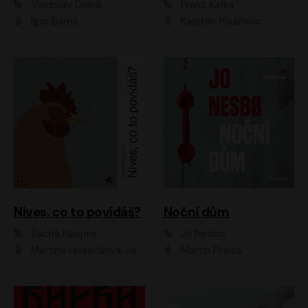
Vladislav Dolník
Franz Kafka
Igor Bareš
Kajetán Písařovic
Nives, co to povídáš?
Noční dům
Sacha Naspini
Jo Nesbo
Martina Hudečková, Jaromír Meduna, Zuzana Slavíková
Martin Preiss