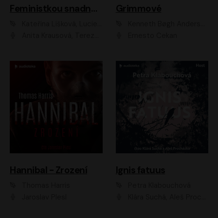
Feministkou snadno a rychle
Grimmové
Kateřina Lišková, Lucie Jarkovská
Kenneth Bøgh Andersen, Benni Bødker
Anita Krausová, Tereza Dočkalová
Ernesto Čekan
Hannibal - Zrození
Ignis fatuus
Thomas Harris
Petra Klabouchová
Jaroslav Plesl
Klára Suchá, Aleš Procházka