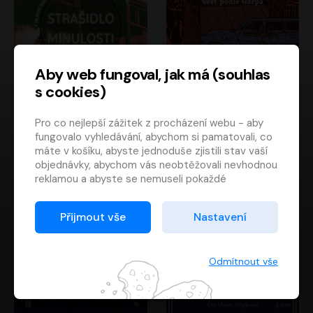
Aby web fungoval, jak má (souhlas
s cookies)
Strašidlo minulosti
Svět podle Garpa
Pro co nejlepší zážitek z procházení webu - aby
Jaroslav Velinský
John Irving
fungovalo vyhledávání, abychom si pamatovali, co
Libor Hruška
David Novotný
máte v košíku, abyste jednoduše zjistili stav vaší
objednávky, abychom vás neobtěžovali nevhodnou
reklamou a abyste se nemuseli pokaždé
přihlašovat.
Proto od vás potřebujeme souhlas se
Přijmout vše
Nastavení
zpracováním souborů cookies
, tj. malých souborů,
které se dočasně ukládají ve vašem prohlížeči.
Děkujeme, že nám ho dáte a pomůžete nám tak
Odmítnout vše
web zlepšovat.