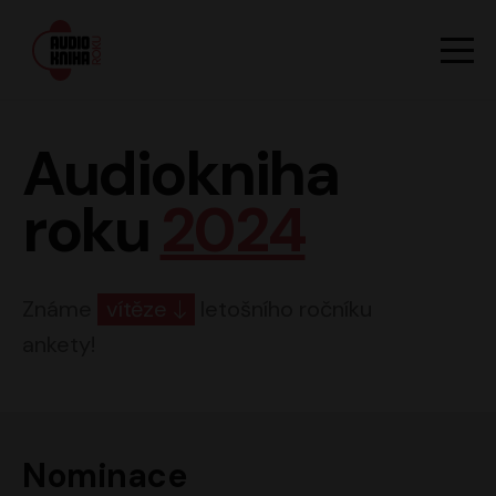
Hlavn
Men
Audiokniha roku
Audiokniha
roku
2024
Známe
vítěze
letošního ročníku
ankety!
Nominace