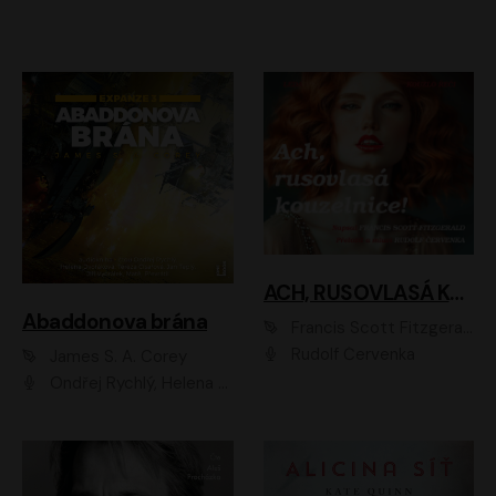
ACH, RUSOVLASÁ KOUZELNICE!
Abaddonova brána
Francis Scott Fitzgerald
Rudolf Červenka
James S. A. Corey
Ondřej Rychlý, Helena Dvořáková, Tereza Císařová, Jan Teplý, Jiří Vyorálek, Matěj Převrátil