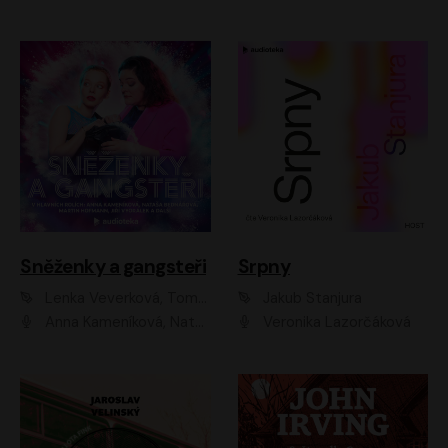
Sněženky a gangsteři
Srpny
Lenka Veverková, Tomáš Dianiška
Jakub Stanjura
Anna Kameníková, Nataša Bednářová, Tereza Hof, Taťjana Medvecká, Zuzana Slavíková, Šimon Krupa, Robert Mikluš, Jiří Vyorálek, Kryštof Hádek, Martin Hofmann, Martin Hruška
Veronika Lazorčáková