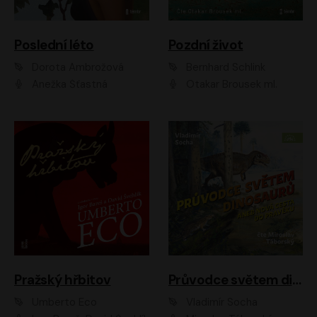
Poslední léto
Pozdní život
Dorota Ambrožová
Bernhard Schlink
Anežka Šťastná
Otakar Brousek ml.
Pražský hřbitov
Průvodce světem dinosaurů aneb Nová cesta do pravěku
Umberto Eco
Vladimír Socha