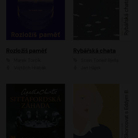
Rozložíš paměť
Rybářská chata
Marek Torčík
Stein Torleif Bjella
Vojtěch Hrabák
Jan Hájek