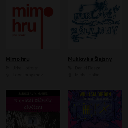
Muklové a Šlajsny
Mimo hru
Daniel Flasza
Jirka Hofreitr
Michal Holán
Leon Ibragimov