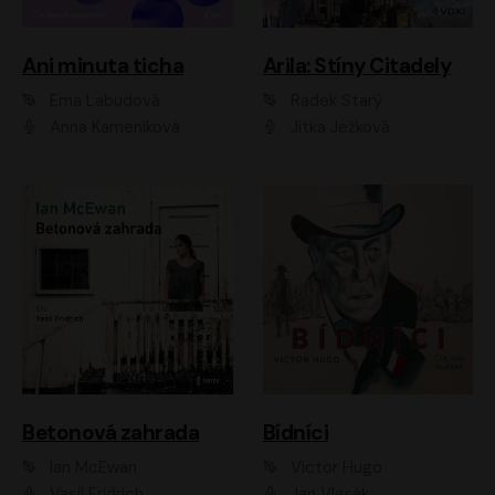
Ani minuta ticha
Arila: Stíny Citadely
Ema Labudová
Radek Starý
Anna Kameníková
Jitka Ježková
Betonová zahrada
Bídníci
Ian McEwan
Victor Hugo
Vasil Fridrich
Jan Vlasák