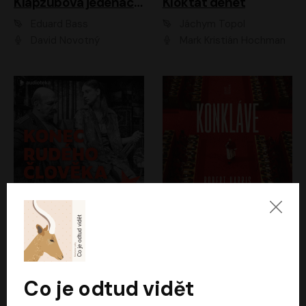
Klapzubova jedenáctka
Kloktat dehet
Eduard Bass
Jáchym Topol
David Novotný
Mark Kristián Hochman
Konec rudého člověka
Konkláve
Světlana Alexijevičová, Daniel Majling
Robert Harris
Jan Sklenář, Jan Staněk, Jan Vondráček, Johanna Tesařová, Klára Sedláčková Ottová, Magdalena Zimová, Marie Poulová, Martin Matejka, Miroslav Zavičár, Pavel Neškudla, Samuel Toman, Šimon Kučera, Štěpánka Fingerhutová, Tomáš Turek
Jan Kolařík
Co je odtud vidět