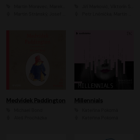
Martin Moravec, Marek Dvořák
Jiří Markovič, Viktorín Šulc
Martin Stránský, Josef Pejchal, Petra Bučková
Petr Lněnička, Martin Zahálka, Barbara Lukešová, Michal Zelenka
Medvídek Paddington
Millennials
Michael Bond
Kateřina Pokorná
Aleš Procházka
Kateřina Pokorná