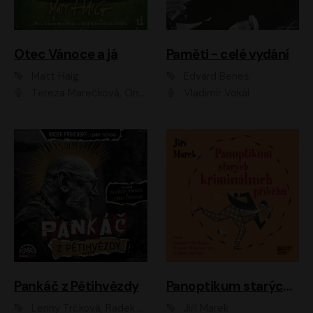
Otec Vánoce a já
Paměti - celé vydání
Matt Haig
Edvard Beneš
Tereza Marečková, Ondřej Endru Havlík
Vladimír Vokál
Pankáč z Pětihvězdy
Panoptikum starých kriminálních příběhů
Lenny Trčková, Radek Příhonský
Jiří Marek