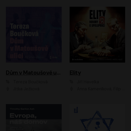
Dům v Matoušově ulici
Elity
Tereza Boučková
Jiří Havelka
Jitka Ježková
Anna Kameníková, Filip Březina, Jiří Lábus, Jiří Vyorálek, Klára Melíšková, Miloslav König, Miroslav Hanuš, Pavla Tomicová, Petr Lněnička, Richard Stanke, Taťjana Medveská, Václav Neužil, Vojtech Vondráček, Zdeněk Piškula