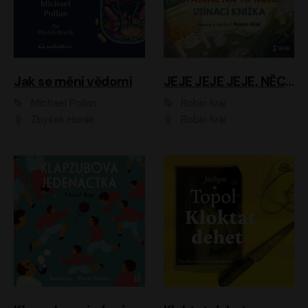
Jak se mění vědomí
JEJE JEJE JEJE, NĚCO SE MI DĚJE + PROBOUZECÍ KNÍŽKA + OPATRNĚ NA TO MRNĚ + USÍNACÍ KNÍŽKA
Michael Pollan
Robin Král
Zbyšek Horák
Robin Král