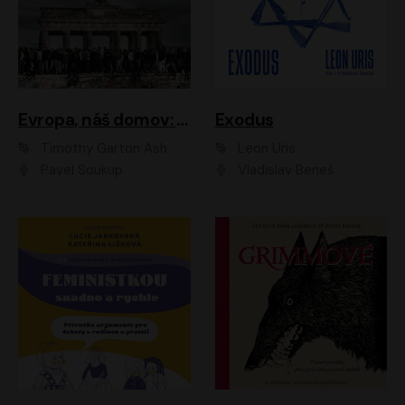
Evropa, náš domov: Od vylodění v Normandii po válku na Ukrajině
Exodus
Timothy Garton Ash
Leon Uris
Pavel Soukup
Vladislav Beneš