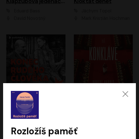
Klapzubova jedenáctka
Kloktat dehet
Eduard Bass
Jáchym Topol
David Novotný
Mark Kristián Hochman
Konec rudého člověka
Konkláve
Světlana Alexijevičová, Daniel Majling
Robert Harris
Jan Sklenář, Jan Staněk, Jan Vondráček, Johanna Tesařová, Klára Sedláčková Ottová, Magdalena Zimová, Marie Poulová, Martin Matejka, Miroslav Zavičár, Pavel Neškudla, Samuel Toman, Šimon Kučera, Štěpánka Fingerhutová, Tomáš Turek
Jan Kolařík
Rozložíš paměť