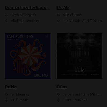
Dobrodružství kocoura Fiškuse a dědy Pettsona 1
Dr. Alz
Sven Nordqvist
Miloš Urban
Vladimír Javorský
Jan Vlasák, Vasil Fridrich
Dr. No
Dům
Ian Fleming
Jaroslava Hrdina Mištová
Jiří Dvořák
Eliška Křenková