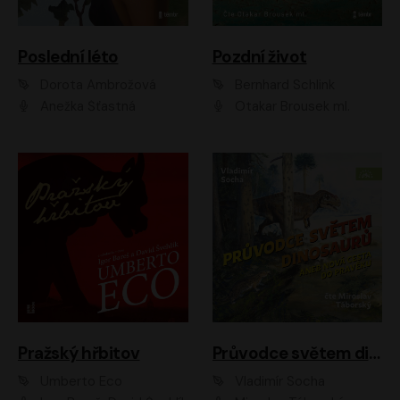
Poslední léto
Pozdní život
Dorota Ambrožová
Bernhard Schlink
Anežka Šťastná
Otakar Brousek ml.
Pražský hřbitov
Průvodce světem dinosaurů aneb Nová cesta do pravěku
Umberto Eco
Vladimír Socha