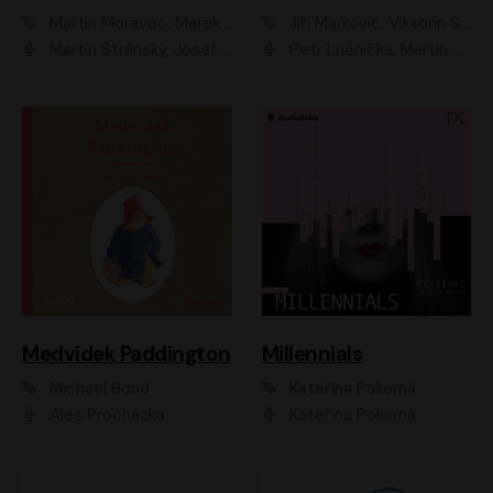
Martin Moravec, Marek Dvořák
Jiří Markovič, Viktorín Šulc
Martin Stránský, Josef Pejchal, Petra Bučková
Petr Lněnička, Martin Zahálka, Barbara Lukešová, Michal Zelenka
Medvídek Paddington
Millennials
Michael Bond
Kateřina Pokorná
Aleš Procházka
Kateřina Pokorná