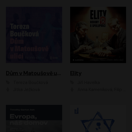
Dům v Matoušově ulici
Elity
Tereza Boučková
Jiří Havelka
Jitka Ježková
Anna Kameníková, Filip Březina, Jiří Lábus, Jiří Vyorálek, Klára Melíšková, Miloslav König, Miroslav Hanuš, Pavla Tomicová, Petr Lněnička, Richard Stanke, Taťjana Medveská, Václav Neužil, Vojtech Vondráček, Zdeněk Piškula