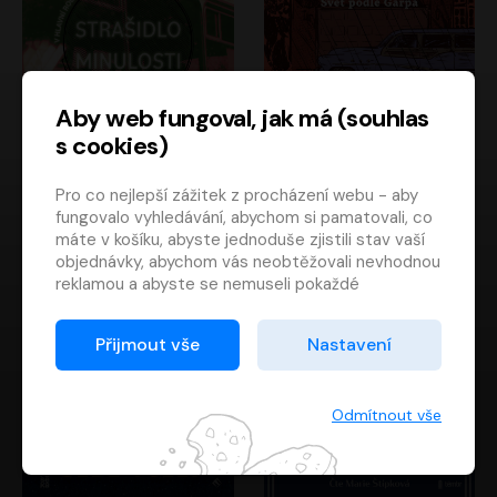
Aby web fungoval, jak má (souhlas
s cookies)
Strašidlo minulosti
Svět podle Garpa
Pro co nejlepší zážitek z procházení webu - aby
Jaroslav Velinský
John Irving
fungovalo vyhledávání, abychom si pamatovali, co
Libor Hruška
David Novotný
máte v košíku, abyste jednoduše zjistili stav vaší
objednávky, abychom vás neobtěžovali nevhodnou
reklamou a abyste se nemuseli pokaždé
přihlašovat.
Proto od vás potřebujeme souhlas se
Přijmout vše
Nastavení
zpracováním souborů cookies
, tj. malých souborů,
které se dočasně ukládají ve vašem prohlížeči.
Děkujeme, že nám ho dáte a pomůžete nám tak
Odmítnout vše
web zlepšovat.