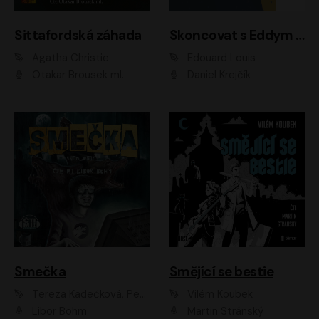
Sittafordská záhada
Skoncovat s Eddym B.
Agatha Christie
Édouard Louis
Otakar Brousek ml.
Daniel Krejčík
Smečka
Smějící se bestie
Tereza Kadečková, Petr Boček, Nelly Černohorská, Ondřej Kocáb, Ludmila Svozilová, Miroslav Pech, Karin Novotná, Jiří Sivok, Martin Štefko, Kateřina Malec Houfková, Tomáš Marton, Madla Pospíšilová Karasová, Michal Březina, Veronika Fiedlerová, Lukáš Vavrečka, Přemysl Krejčík, Mort Castle
Vilém Koubek
Libor Böhm
Martin Stránský