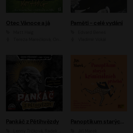
Otec Vánoce a já
Paměti - celé vydání
Matt Haig
Edvard Beneš
Tereza Marečková, Ondřej Endru Havlík
Vladimír Vokál
Pankáč z Pětihvězdy
Panoptikum starých kriminálních příběhů
Lenny Trčková, Radek Příhonský
Jiří Marek