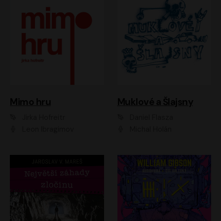
Muklové a Šlajsny
Mimo hru
Daniel Flasza
Jirka Hofreitr
Michal Holán
Leon Ibragimov