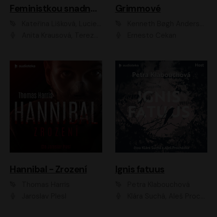
Feministkou snadno a rychle
Grimmové
Kateřina Lišková, Lucie Jarkovská
Kenneth Bøgh Andersen, Benni Bødker
Anita Krausová, Tereza Dočkalová
Ernesto Čekan
Hannibal - Zrození
Ignis fatuus
Thomas Harris
Petra Klabouchová
Jaroslav Plesl
Klára Suchá, Aleš Procházka