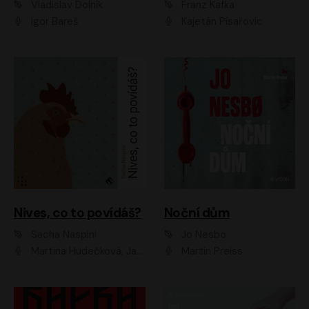
Vladislav Dolník
Franz Kafka
Igor Bareš
Kajetán Písařovic
Nives, co to povídáš?
Noční dům
Sacha Naspini
Jo Nesbo
Martina Hudečková, Jaromír Meduna, Zuzana Slavíková
Martin Preiss