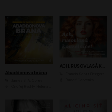
ACH, RUSOVLASÁ KOUZELNICE!
Abaddonova brána
Francis Scott Fitzgerald
Rudolf Červenka
James S. A. Corey
Ondřej Rychlý, Helena Dvořáková, Tereza Císařová, Jan Teplý, Jiří Vyorálek, Matěj Převrátil