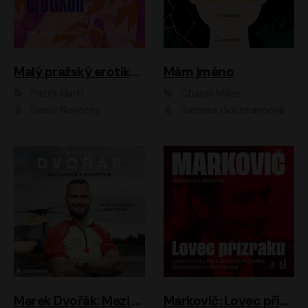
Malý pražský erotikon
Mám jméno
Patrik Hartl
Chanel Miller
David Novotný
Barbora Goldmannová
Marek Dvořák: Mezi nebem a pacientem
Markovič: Lovec přízraků