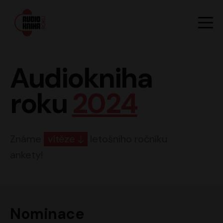
Hlavn
Men
Audiokniha roku
Audiokniha
roku
2024
Známe
vítěze
letošního ročníku
ankety!
Nominace