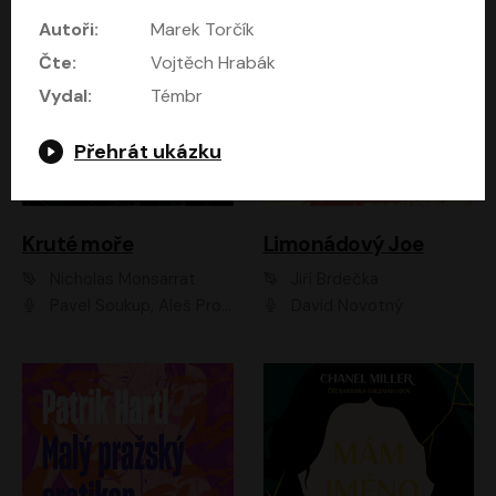
Autoři:
Marek Torčík
Čte:
Vojtěch Hrabák
Vydal:
Témbr
Přehrát ukázku
Kruté moře
Limonádový Joe
Nicholas Monsarrat
Jiří Brdečka
Pavel Soukup, Aleš Procházka, David Novotný, Marek Holý, Martin Preiss, Jakub Saic, Petr Neskusil, David Matásek, Vasil Fridrich, Pavel Rímský, Zuzana Slavíková, Zbyšek Horák, Martin Zahálka, Luboš Ondráček, Amélie Vránová, Andrea Elsnerová, Anna Theimerová, Antonín Navrátil, Apolena Velsová, Bohdan Tůma, Filip Jančík, Filip Švarc, Jan Škvor, Jiří Köhler, Kateřina Peřinová, Kristýna Nebeská, Kristýna Skružná, Ladislav Cigánek, Libor Terš, Lucie Timíková, Martin Hruška, Martin Stránský, Michal Holán, Michal Jagelka, Milada Vaňkátová, Oldřich Hajlich, Pavel Dytrt, Petr Burian, Petr Gelnar, Radek Hoppe, Radek Škvor, Radovan Vaculík, Richard Fiala, Robert Hájek, Robin Pařík, Roman Hajlich, Roman Říčař, Svatopluk Schuller, Terezie Taberyová, Valentina Vránová, Vojtěch hájek, Zuzana Kajnarová Říčařová
David Novotný