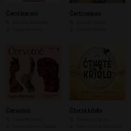
Černí baroni
Čerti nejsou
Miloslav Švandrlík
Zdeněk Svěrák
David Novotný
Zdeněk Svěrák
Červotoč
Čtvrté křídlo
Layla Martinez
Rebecca Yarros
Ivana Uhlířová, Helena Čermáková
Klára Oltová, Matouš Ruml