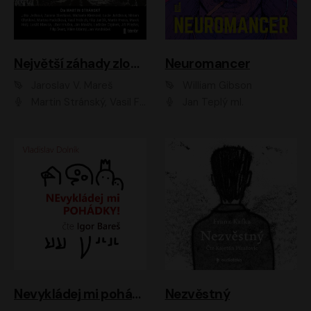
Největší záhady zločinu
Neuromancer
Jaroslav V. Mareš
William Gibson
Martin Stránský, Vasil Fridrich, Filip Jančík, Martin Preiss, Marek Holý, Lukáš Hlavica, Libor Hruška, Jan Maxián, Ladislav Cigánek, Jiří Ployhar, Filip Švarc, Vilém Udatný, Jan Vondráček, Jitka Ježková, Zuzana Slavíková, Michaela Klenková, Lucie Juřičková, Miriam Chytilová, Martina Hudečková
Jan Teplý ml.
Nevykládej mi pohádky
Nezvěstný