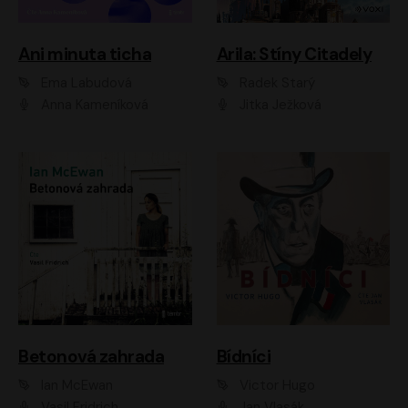
Ani minuta ticha
Arila: Stíny Citadely
Ema Labudová
Radek Starý
Anna Kameníková
Jitka Ježková
Betonová zahrada
Bídníci
Ian McEwan
Victor Hugo
Vasil Fridrich
Jan Vlasák