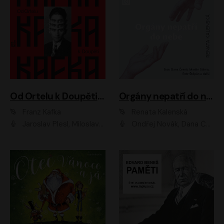
Od Ortelu k Doupěti – tucet Kafkových povídek
Orgány nepatří do nebe
Franz Kafka
Renata Kalenská
Jaroslav Plesl, Miloslav Mejzlík, David Novotný, Lukáš Hlavica, Jaromír Meduna, Václav Neužil, Otakar Brousek ml., Jan Holík, Václav Marhold
Ondřej Novák, Dana Černá, Martin Sláma, Petr Štěpán, Libor Hruška, Filip Jančík, Jakub Urbánek, Barbora Goldmannová, Karolína Zbořilová, Petra Šimberová, Richard Wágner, Klára Sochorová, Šárka Šildová, Zbyšek Horák, Anita Krausová