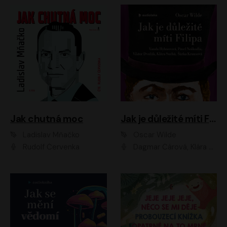
Jak chutná moc
Jak je důležité míti Filipa
Ladislav Mňačko
Oscar Wilde
Rudolf Červenka
Dagmar Čárová, Klára Suchá, Martin Hruška, Otakar Brousek ml., Pavel Neškudla, Radek Hoppe, Šárka Krausová, Vanda Hybnerová, Viktor Dvořák