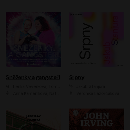
Sněženky a gangsteři
Srpny
Lenka Veverková, Tomáš Dianiška
Jakub Stanjura
Anna Kameníková, Nataša Bednářová, Tereza Hof, Taťjana Medvecká, Zuzana Slavíková, Šimon Krupa, Robert Mikluš, Jiří Vyorálek, Kryštof Hádek, Martin Hofmann, Martin Hruška
Veronika Lazorčáková