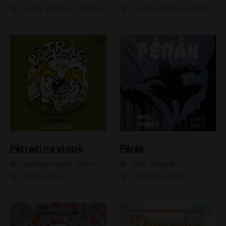
Lenny Trčková, Oldřich Kaiser
Jaromír Meduna, Otakar Brousek ml., Saša Rašilov
Pátrači na stopě
Pérák
Jaroslav Major, Alan Piskač
Petr Stančík
Matouš Ruml
David Novotný