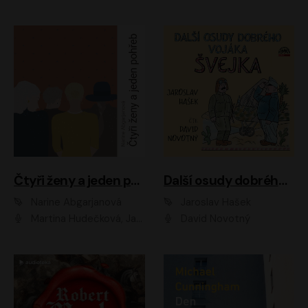
Čtyři ženy a jeden pohřeb
Další osudy dobrého vojáka Švejka
Narine Abgarjanová
Jaroslav Hašek
Martina Hudečková, Jaromír Meduna
David Novotný