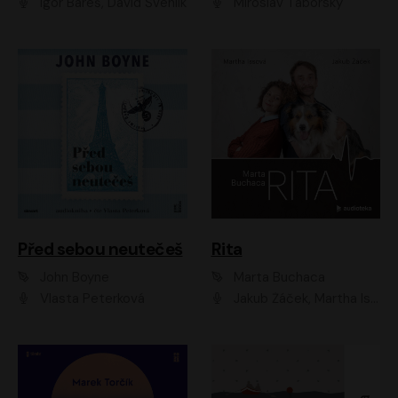
Igor Bareš, David Švehlík
Miroslav Táborský
Před sebou neutečeš
Rita
John Boyne
Marta Buchaca
Vlasta Peterková
Jakub Žáček, Martha Issová