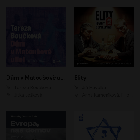
Dům v Matoušově ulici
Elity
Tereza Boučková
Jiří Havelka
Jitka Ježková
Anna Kameníková, Filip Březina, Jiří Lábus, Jiří Vyorálek, Klára Melíšková, Miloslav König, Miroslav Hanuš, Pavla Tomicová, Petr Lněnička, Richard Stanke, Taťjana Medveská, Václav Neužil, Vojtech Vondráček, Zdeněk Piškula