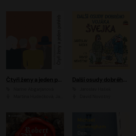
Čtyři ženy a jeden pohřeb
Další osudy dobrého vojáka Švejka
Narine Abgarjanová
Jaroslav Hašek
Martina Hudečková, Jaromír Meduna
David Novotný