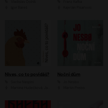
Vladislav Dolník
Franz Kafka
Igor Bareš
Kajetán Písařovic
Nives, co to povídáš?
Noční dům
Sacha Naspini
Jo Nesbo
Martina Hudečková, Jaromír Meduna, Zuzana Slavíková
Martin Preiss