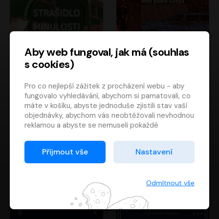
Aby web fungoval, jak má (souhlas
s cookies)
Strašidlo minulosti
Svět podle Garpa
Pro co nejlepší zážitek z procházení webu - aby
Jaroslav Velinský
John Irving
fungovalo vyhledávání, abychom si pamatovali, co
Libor Hruška
David Novotný
máte v košíku, abyste jednoduše zjistili stav vaší
objednávky, abychom vás neobtěžovali nevhodnou
reklamou a abyste se nemuseli pokaždé
přihlašovat.
Proto od vás potřebujeme souhlas se
Přijmout vše
Nastavení
zpracováním souborů cookies
, tj. malých souborů,
které se dočasně ukládají ve vašem prohlížeči.
Děkujeme, že nám ho dáte a pomůžete nám tak
Odmítnout vše
web zlepšovat.