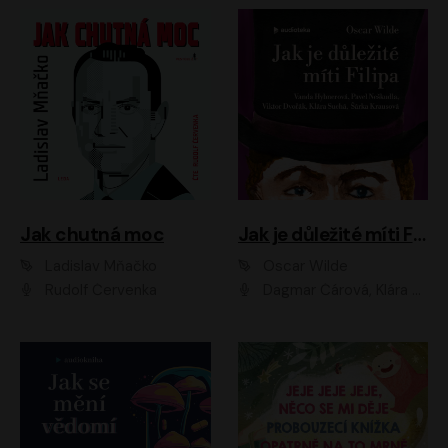
Jak chutná moc
Jak je důležité míti Filipa
Ladislav Mňačko
Oscar Wilde
Rudolf Červenka
Dagmar Čárová, Klára Suchá, Martin Hruška, Otakar Brousek ml., Pavel Neškudla, Radek Hoppe, Šárka Krausová, Vanda Hybnerová, Viktor Dvořák