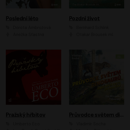
Poslední léto
Pozdní život
Dorota Ambrožová
Bernhard Schlink
Anežka Šťastná
Otakar Brousek ml.
Pražský hřbitov
Průvodce světem dinosaurů aneb Nová cesta do pravěku
Umberto Eco
Vladimír Socha