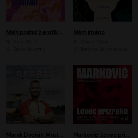
Malý pražský erotikon
Mám jméno
Patrik Hartl
Chanel Miller
David Novotný
Barbora Goldmannová
Marek Dvořák: Mezi nebem a pacientem
Markovič: Lovec přízraků