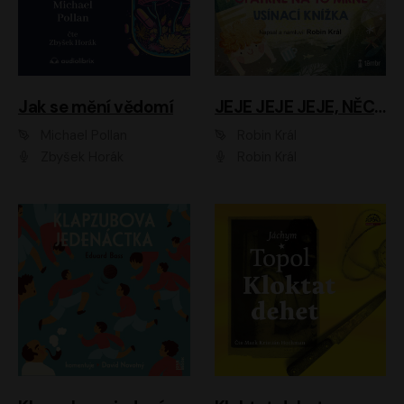
Jak se mění vědomí
JEJE JEJE JEJE, NĚCO SE MI DĚJE + PROBOUZECÍ KNÍŽKA + OPATRNĚ NA TO MRNĚ + USÍNACÍ KNÍŽKA
Michael Pollan
Robin Král
Zbyšek Horák
Robin Král