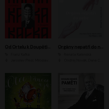
Od Ortelu k Doupěti – tucet Kafkových povídek
Orgány nepatří do nebe
Franz Kafka
Renata Kalenská
Jaroslav Plesl, Miloslav Mejzlík, David Novotný, Lukáš Hlavica, Jaromír Meduna, Václav Neužil, Otakar Brousek ml., Jan Holík, Václav Marhold
Ondřej Novák, Dana Černá, Martin Sláma, Petr Štěpán, Libor Hruška, Filip Jančík, Jakub Urbánek, Barbora Goldmannová, Karolína Zbořilová, Petra Šimberová, Richard Wágner, Klára Sochorová, Šárka Šildová, Zbyšek Horák, Anita Krausová