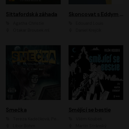
Sittafordská záhada
Skoncovat s Eddym B.
Agatha Christie
Édouard Louis
Otakar Brousek ml.
Daniel Krejčík
Smečka
Smějící se bestie
Tereza Kadečková, Petr Boček, Nelly Černohorská, Ondřej Kocáb, Ludmila Svozilová, Miroslav Pech, Karin Novotná, Jiří Sivok, Martin Štefko, Kateřina Malec Houfková, Tomáš Marton, Madla Pospíšilová Karasová, Michal Březina, Veronika Fiedlerová, Lukáš Vavrečka, Přemysl Krejčík, Mort Castle
Vilém Koubek
Libor Böhm
Martin Stránský