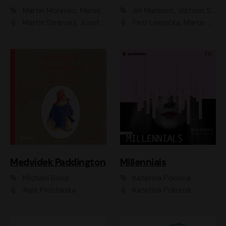
Martin Moravec, Marek Dvořák
Jiří Markovič, Viktorín Šulc
Martin Stránský, Josef Pejchal, Petra Bučková
Petr Lněnička, Martin Zahálka, Barbara Lukešová, Michal Zelenka
Medvídek Paddington
Millennials
Michael Bond
Kateřina Pokorná
Aleš Procházka
Kateřina Pokorná