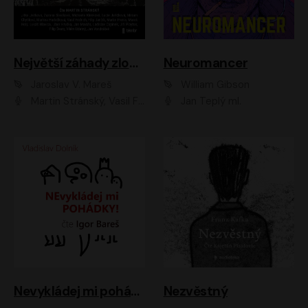
Největší záhady zločinu
Neuromancer
Jaroslav V. Mareš
William Gibson
Martin Stránský, Vasil Fridrich, Filip Jančík, Martin Preiss, Marek Holý, Lukáš Hlavica, Libor Hruška, Jan Maxián, Ladislav Cigánek, Jiří Ployhar, Filip Švarc, Vilém Udatný, Jan Vondráček, Jitka Ježková, Zuzana Slavíková, Michaela Klenková, Lucie Juřičková, Miriam Chytilová, Martina Hudečková
Jan Teplý ml.
Nevykládej mi pohádky
Nezvěstný