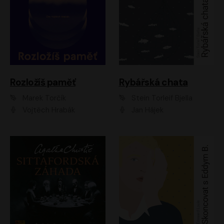
Rozložíš paměť
Rybářská chata
Marek Torčík
Stein Torleif Bjella
Vojtěch Hrabák
Jan Hájek