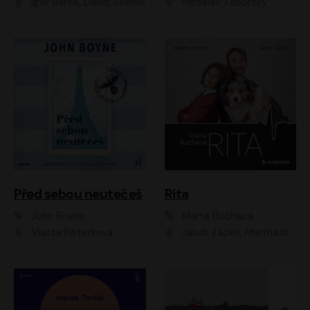
Igor Bareš, David Švehlík
Miroslav Táborský
Před sebou neutečeš
Rita
John Boyne
Marta Buchaca
Vlasta Peterková
Jakub Žáček, Martha Issová