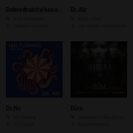
Dobrodružství kocoura Fiškuse a dědy Pettsona 1
Dr. Alz
Sven Nordqvist
Miloš Urban
Vladimír Javorský
Jan Vlasák, Vasil Fridrich
Dr. No
Dům
Ian Fleming
Jaroslava Hrdina Mištová
Jiří Dvořák
Eliška Křenková