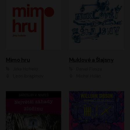
Muklové a Šlajsny
Mimo hru
Daniel Flasza
Jirka Hofreitr
Michal Holán
Leon Ibragimov