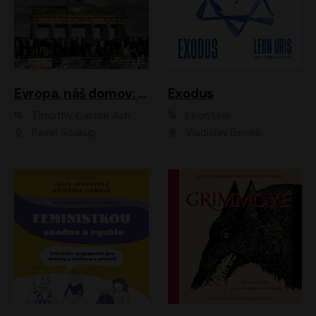
Evropa, náš domov: Od vylodění v Normandii po válku na Ukrajině
Exodus
Timothy Garton Ash
Leon Uris
Pavel Soukup
Vladislav Beneš