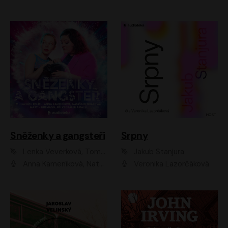
Sněženky a gangsteři
Srpny
Lenka Veverková, Tomáš Dianiška
Jakub Stanjura
Anna Kameníková, Nataša Bednářová, Tereza Hof, Taťjana Medvecká, Zuzana Slavíková, Šimon Krupa, Robert Mikluš, Jiří Vyorálek, Kryštof Hádek, Martin Hofmann, Martin Hruška
Veronika Lazorčáková