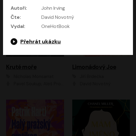
Autoři:
John Irving
Čte:
David Novotný
Vydal:
OneHotBook
Přehrát ukázku
Kruté moře
Limonádový Joe
Nicholas Monsarrat
Jiří Brdečka
Pavel Soukup, Aleš Procházka, David Novotný, Marek Holý, Martin Preiss, Jakub Saic, Petr Neskusil, David Matásek, Vasil Fridrich, Pavel Rímský, Zuzana Slavíková, Zbyšek Horák, Martin Zahálka, Luboš Ondráček, Amélie Vránová, Andrea Elsnerová, Anna Theimerová, Antonín Navrátil, Apolena Velsová, Bohdan Tůma, Filip Jančík, Filip Švarc, Jan Škvor, Jiří Köhler, Kateřina Peřinová, Kristýna Nebeská, Kristýna Skružná, Ladislav Cigánek, Libor Terš, Lucie Timíková, Martin Hruška, Martin Stránský, Michal Holán, Michal Jagelka, Milada Vaňkátová, Oldřich Hajlich, Pavel Dytrt, Petr Burian, Petr Gelnar, Radek Hoppe, Radek Škvor, Radovan Vaculík, Richard Fiala, Robert Hájek, Robin Pařík, Roman Hajlich, Roman Říčař, Svatopluk Schuller, Terezie Taberyová, Valentina Vránová, Vojtěch hájek, Zuzana Kajnarová Říčařová
David Novotný