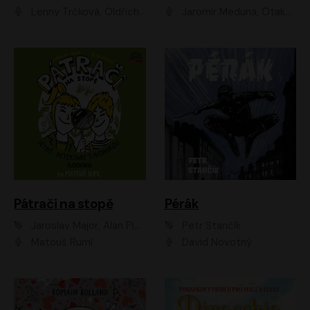
Lenny Trčková, Oldřich Kaiser
Jaromír Meduna, Otakar Brousek ml., Saša Rašilov
Pátrači na stopě
Pérák
Jaroslav Major, Alan Piskač
Petr Stančík
Matouš Ruml
David Novotný