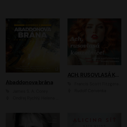
ACH, RUSOVLASÁ KOUZELNICE!
Abaddonova brána
Francis Scott Fitzgerald
Rudolf Červenka
James S. A. Corey
Ondřej Rychlý, Helena Dvořáková, Tereza Císařová, Jan Teplý, Jiří Vyorálek, Matěj Převrátil