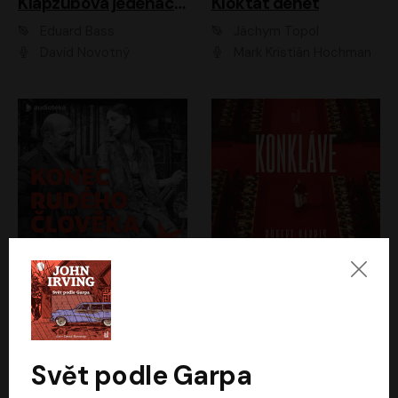
Klapzubova jedenáctka
Kloktat dehet
Eduard Bass
Jáchym Topol
David Novotný
Mark Kristián Hochman
Konec rudého člověka
Konkláve
Světlana Alexijevičová, Daniel Majling
Robert Harris
Jan Sklenář, Jan Staněk, Jan Vondráček, Johanna Tesařová, Klára Sedláčková Ottová, Magdalena Zimová, Marie Poulová, Martin Matejka, Miroslav Zavičár, Pavel Neškudla, Samuel Toman, Šimon Kučera, Štěpánka Fingerhutová, Tomáš Turek
Jan Kolařík
Svět podle Garpa