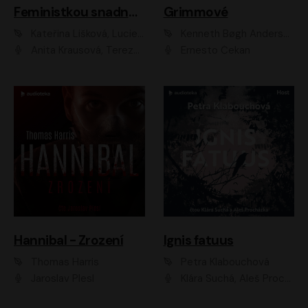
Feministkou snadno a rychle
Grimmové
Kateřina Lišková, Lucie Jarkovská
Kenneth Bøgh Andersen, Benni Bødker
Anita Krausová, Tereza Dočkalová
Ernesto Čekan
Hannibal - Zrození
Ignis fatuus
Thomas Harris
Petra Klabouchová
Jaroslav Plesl
Klára Suchá, Aleš Procházka