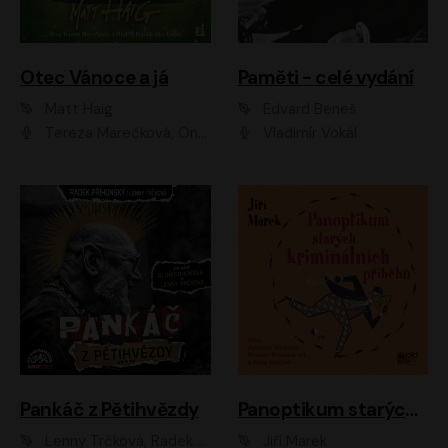
Otec Vánoce a já
Paměti - celé vydání
Matt Haig
Edvard Beneš
Tereza Marečková, Ondřej Endru Havlík
Vladimír Vokál
Pankáč z Pětihvězdy
Panoptikum starých kriminálních příběhů
Lenny Trčková, Radek Příhonský
Jiří Marek