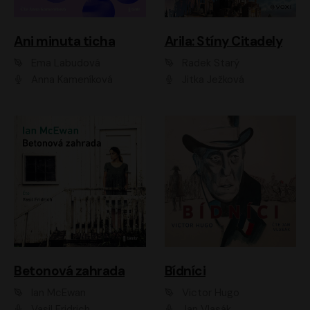
Ani minuta ticha
Arila: Stíny Citadely
Ema Labudová
Radek Starý
Anna Kameníková
Jitka Ježková
Betonová zahrada
Bídníci
Ian McEwan
Victor Hugo
Vasil Fridrich
Jan Vlasák