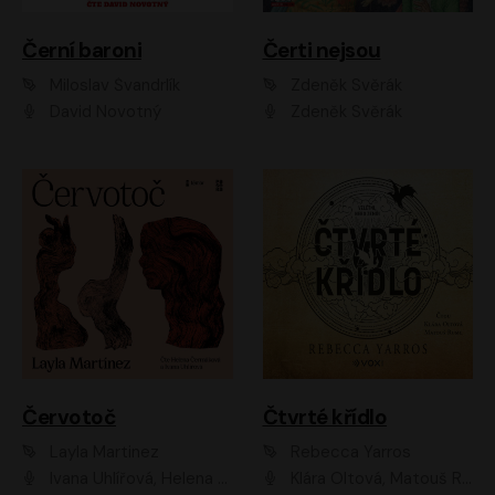
Černí baroni
Čerti nejsou
Miloslav Švandrlík
Zdeněk Svěrák
David Novotný
Zdeněk Svěrák
Červotoč
Čtvrté křídlo
Layla Martinez
Rebecca Yarros
Ivana Uhlířová, Helena Čermáková
Klára Oltová, Matouš Ruml