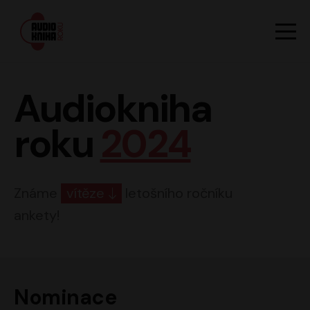
Hlavn
Men
Audiokniha roku
Audiokniha
roku
2024
Známe
vítěze
letošního ročníku
ankety!
Nominace