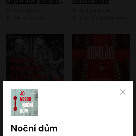
Klapzubova jedenáctka
Kloktat dehet
Eduard Bass
Jáchym Topol
David Novotný
Mark Kristián Hochman
Konec rudého člověka
Konkláve
Světlana Alexijevičová, Daniel Majling
Robert Harris
Jan Sklenář, Jan Staněk, Jan Vondráček, Johanna Tesařová, Klára Sedláčková Ottová, Magdalena Zimová, Marie Poulová, Martin Matejka, Miroslav Zavičár, Pavel Neškudla, Samuel Toman, Šimon Kučera, Štěpánka Fingerhutová, Tomáš Turek
Jan Kolařík
Noční dům