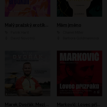
Malý pražský erotikon
Mám jméno
Patrik Hartl
Chanel Miller
David Novotný
Barbora Goldmannová
Marek Dvořák: Mezi nebem a pacientem
Markovič: Lovec přízraků