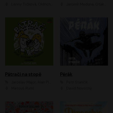
Lenny Trčková, Oldřich Kaiser
Jaromír Meduna, Otakar Brousek ml., Saša Rašilov
Pátrači na stopě
Pérák
Jaroslav Major, Alan Piskač
Petr Stančík
Matouš Ruml
David Novotný