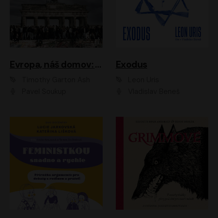
Evropa, náš domov: Od vylodění v Normandii po válku na Ukrajině
Exodus
Timothy Garton Ash
Leon Uris
Pavel Soukup
Vladislav Beneš