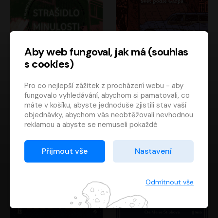
Aby web fungoval, jak má (souhlas
s cookies)
Strašidlo minulosti
Svět podle Garpa
Pro co nejlepší zážitek z procházení webu - aby
Jaroslav Velinský
John Irving
fungovalo vyhledávání, abychom si pamatovali, co
Libor Hruška
David Novotný
máte v košíku, abyste jednoduše zjistili stav vaší
objednávky, abychom vás neobtěžovali nevhodnou
reklamou a abyste se nemuseli pokaždé
přihlašovat.
Proto od vás potřebujeme souhlas se
Přijmout vše
Nastavení
zpracováním souborů cookies
, tj. malých souborů,
které se dočasně ukládají ve vašem prohlížeči.
Děkujeme, že nám ho dáte a pomůžete nám tak
Odmítnout vše
web zlepšovat.