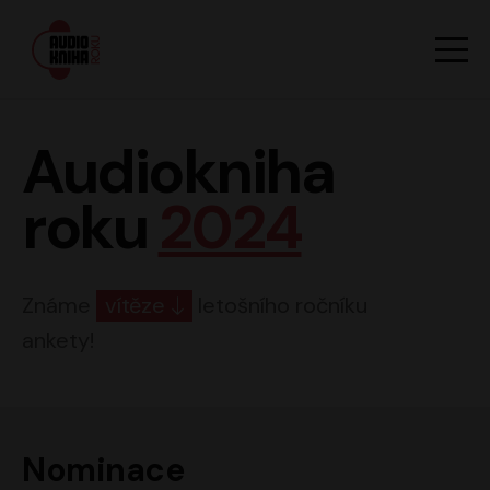
Hlavn
Men
Audiokniha roku
Audiokniha
roku
2024
Známe
vítěze
letošního ročníku
ankety!
Nominace