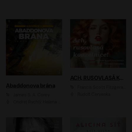
ACH, RUSOVLASÁ KOUZELNICE!
Abaddonova brána
Francis Scott Fitzgerald
Rudolf Červenka
James S. A. Corey
Ondřej Rychlý, Helena Dvořáková, Tereza Císařová, Jan Teplý, Jiří Vyorálek, Matěj Převrátil