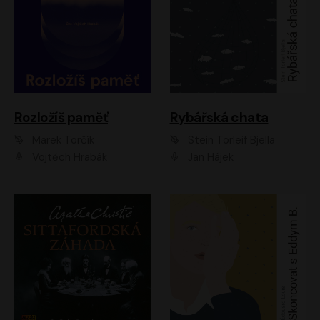
Rozložíš paměť
Rybářská chata
Marek Torčík
Stein Torleif Bjella
Vojtěch Hrabák
Jan Hájek