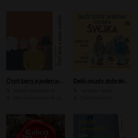
Čtyři ženy a jeden pohřeb
Další osudy dobrého vojáka Švejka
Narine Abgarjanová
Jaroslav Hašek
Martina Hudečková, Jaromír Meduna
David Novotný