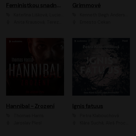
Feministkou snadno a rychle
Grimmové
Kateřina Lišková, Lucie Jarkovská
Kenneth Bøgh Andersen, Benni Bødker
Anita Krausová, Tereza Dočkalová
Ernesto Čekan
Hannibal - Zrození
Ignis fatuus
Thomas Harris
Petra Klabouchová
Jaroslav Plesl
Klára Suchá, Aleš Procházka