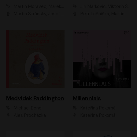
Martin Moravec, Marek Dvořák
Jiří Markovič, Viktorín Šulc
Martin Stránský, Josef Pejchal, Petra Bučková
Petr Lněnička, Martin Zahálka, Barbara Lukešová, Michal Zelenka
Medvídek Paddington
Millennials
Michael Bond
Kateřina Pokorná
Aleš Procházka
Kateřina Pokorná