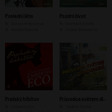
Poslední léto
Pozdní život
Dorota Ambrožová
Bernhard Schlink
Anežka Šťastná
Otakar Brousek ml.
Pražský hřbitov
Průvodce světem dinosaurů aneb Nová cesta do pravěku
Umberto Eco
Vladimír Socha