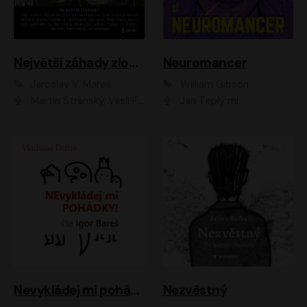
Největší záhady zločinu
Neuromancer
Jaroslav V. Mareš
William Gibson
Martin Stránský, Vasil Fridrich, Filip Jančík, Martin Preiss, Marek Holý, Lukáš Hlavica, Libor Hruška, Jan Maxián, Ladislav Cigánek, Jiří Ployhar, Filip Švarc, Vilém Udatný, Jan Vondráček, Jitka Ježková, Zuzana Slavíková, Michaela Klenková, Lucie Juřičková, Miriam Chytilová, Martina Hudečková
Jan Teplý ml.
Nevykládej mi pohádky
Nezvěstný