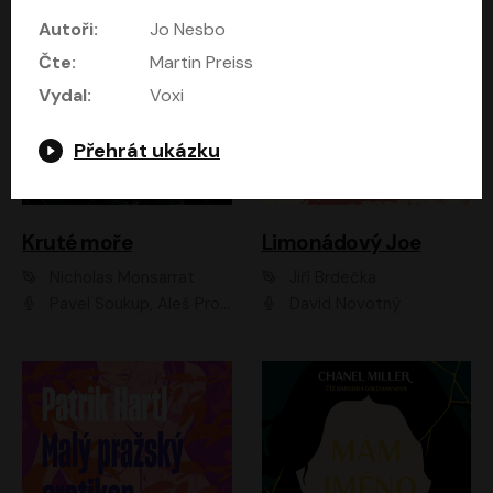
Autoři:
Jo Nesbo
Čte:
Martin Preiss
Vydal:
Voxi
Přehrát ukázku
Kruté moře
Limonádový Joe
Nicholas Monsarrat
Jiří Brdečka
Pavel Soukup, Aleš Procházka, David Novotný, Marek Holý, Martin Preiss, Jakub Saic, Petr Neskusil, David Matásek, Vasil Fridrich, Pavel Rímský, Zuzana Slavíková, Zbyšek Horák, Martin Zahálka, Luboš Ondráček, Amélie Vránová, Andrea Elsnerová, Anna Theimerová, Antonín Navrátil, Apolena Velsová, Bohdan Tůma, Filip Jančík, Filip Švarc, Jan Škvor, Jiří Köhler, Kateřina Peřinová, Kristýna Nebeská, Kristýna Skružná, Ladislav Cigánek, Libor Terš, Lucie Timíková, Martin Hruška, Martin Stránský, Michal Holán, Michal Jagelka, Milada Vaňkátová, Oldřich Hajlich, Pavel Dytrt, Petr Burian, Petr Gelnar, Radek Hoppe, Radek Škvor, Radovan Vaculík, Richard Fiala, Robert Hájek, Robin Pařík, Roman Hajlich, Roman Říčař, Svatopluk Schuller, Terezie Taberyová, Valentina Vránová, Vojtěch hájek, Zuzana Kajnarová Říčařová
David Novotný