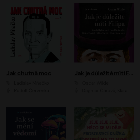
Jak chutná moc
Jak je důležité míti Filipa
Ladislav Mňačko
Oscar Wilde
Rudolf Červenka
Dagmar Čárová, Klára Suchá, Martin Hruška, Otakar Brousek ml., Pavel Neškudla, Radek Hoppe, Šárka Krausová, Vanda Hybnerová, Viktor Dvořák