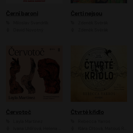
Černí baroni
Čerti nejsou
Miloslav Švandrlík
Zdeněk Svěrák
David Novotný
Zdeněk Svěrák
Červotoč
Čtvrté křídlo
Layla Martinez
Rebecca Yarros
Ivana Uhlířová, Helena Čermáková
Klára Oltová, Matouš Ruml