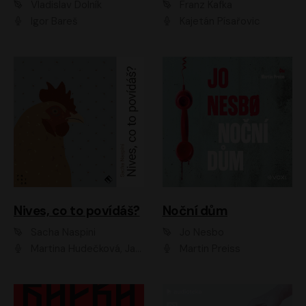
Vladislav Dolník
Franz Kafka
Igor Bareš
Kajetán Písařovic
Nives, co to povídáš?
Noční dům
Sacha Naspini
Jo Nesbo
Martina Hudečková, Jaromír Meduna, Zuzana Slavíková
Martin Preiss