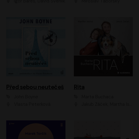
Igor Bareš, David Švehlík
Miroslav Táborský
Před sebou neutečeš
Rita
John Boyne
Marta Buchaca
Vlasta Peterková
Jakub Žáček, Martha Issová