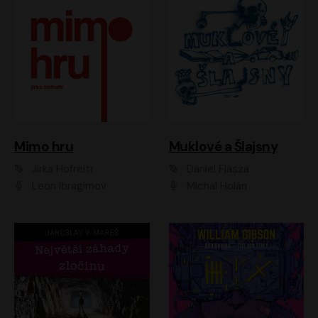
Muklové a Šlajsny
Mimo hru
Daniel Flasza
Jirka Hofreitr
Michal Holán
Leon Ibragimov