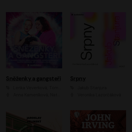
Sněženky a gangsteři
Srpny
Lenka Veverková, Tomáš Dianiška
Jakub Stanjura
Anna Kameníková, Nataša Bednářová, Tereza Hof, Taťjana Medvecká, Zuzana Slavíková, Šimon Krupa, Robert Mikluš, Jiří Vyorálek, Kryštof Hádek, Martin Hofmann, Martin Hruška
Veronika Lazorčáková