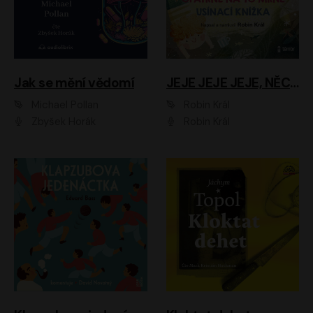
Jak se mění vědomí
JEJE JEJE JEJE, NĚCO SE MI DĚJE + PROBOUZECÍ KNÍŽKA + OPATRNĚ NA TO MRNĚ + USÍNACÍ KNÍŽKA
Michael Pollan
Robin Král
Zbyšek Horák
Robin Král