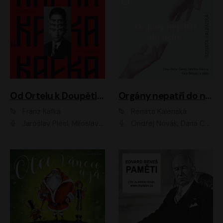
Od Ortelu k Doupěti – tucet Kafkových povídek
Orgány nepatří do nebe
Franz Kafka
Renata Kalenská
Jaroslav Plesl, Miloslav Mejzlík, David Novotný, Lukáš Hlavica, Jaromír Meduna, Václav Neužil, Otakar Brousek ml., Jan Holík, Václav Marhold
Ondřej Novák, Dana Černá, Martin Sláma, Petr Štěpán, Libor Hruška, Filip Jančík, Jakub Urbánek, Barbora Goldmannová, Karolína Zbořilová, Petra Šimberová, Richard Wágner, Klára Sochorová, Šárka Šildová, Zbyšek Horák, Anita Krausová