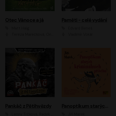
Otec Vánoce a já
Paměti - celé vydání
Matt Haig
Edvard Beneš
Tereza Marečková, Ondřej Endru Havlík
Vladimír Vokál
Pankáč z Pětihvězdy
Panoptikum starých kriminálních příběhů
Lenny Trčková, Radek Příhonský
Jiří Marek