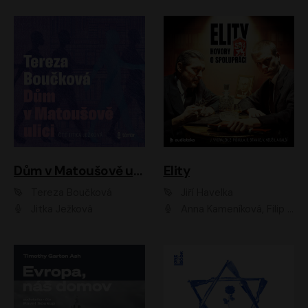
Dům v Matoušově ulici
Elity
Tereza Boučková
Jiří Havelka
Jitka Ježková
Anna Kameníková, Filip Březina, Jiří Lábus, Jiří Vyorálek, Klára Melíšková, Miloslav König, Miroslav Hanuš, Pavla Tomicová, Petr Lněnička, Richard Stanke, Taťjana Medveská, Václav Neužil, Vojtech Vondráček, Zdeněk Piškula