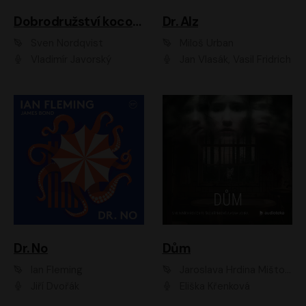
Dobrodružství kocoura Fiškuse a dědy Pettsona 1
Dr. Alz
Sven Nordqvist
Miloš Urban
Vladimír Javorský
Jan Vlasák, Vasil Fridrich
Dr. No
Dům
Ian Fleming
Jaroslava Hrdina Mištová
Jiří Dvořák
Eliška Křenková