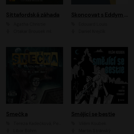
Sittafordská záhada
Skoncovat s Eddym B.
Agatha Christie
Édouard Louis
Otakar Brousek ml.
Daniel Krejčík
Smečka
Smějící se bestie
Tereza Kadečková, Petr Boček, Nelly Černohorská, Ondřej Kocáb, Ludmila Svozilová, Miroslav Pech, Karin Novotná, Jiří Sivok, Martin Štefko, Kateřina Malec Houfková, Tomáš Marton, Madla Pospíšilová Karasová, Michal Březina, Veronika Fiedlerová, Lukáš Vavrečka, Přemysl Krejčík, Mort Castle
Vilém Koubek
Libor Böhm
Martin Stránský