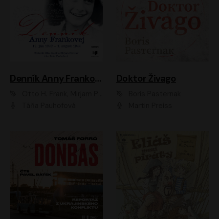
Denník Anny Frankovej
Doktor Živago
Otto H. Frank, Mirjam Pressler
Boris Pasternak
Táňa Pauhofová
Martin Preiss