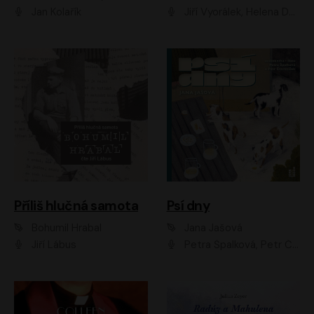
Jan Kolařík
Jiří Vyorálek, Helena Dvořáková, Pavel Šimčík, Ondřej Rychlý, Radek Holub, Filip Kaňkovský, Luboš Veselý, Tomáš Dastlík, Tereza Dočkalová, David Nyč
Příliš hlučná samota
Psí dny
Bohumil Hrabal
Jana Jašová
Jiří Lábus
Petra Špalková, Petr Čtvrtníček