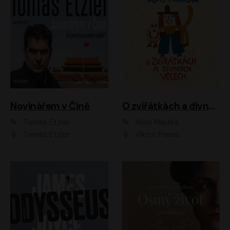
Novinářem v Číně
O zvířátkách a divných věcech
Tomáš Etzler
Alois Mikulka
Tomáš Etzler
Viktor Preiss