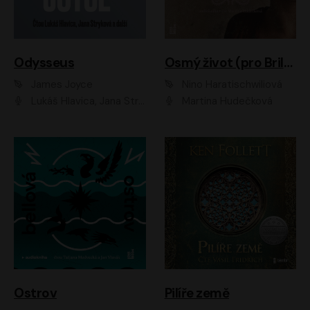
Odysseus
Osmý život (pro Brilku)
James Joyce
Nino Haratischwiliová
Lukáš Hlavica, Jana Stryková
Martina Hudečková
Ostrov
Pilíře země