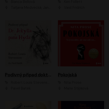
Bianca Bellová
Ken Follett
Taťjana Medvecká, Jan Vlasák
Vasil Fridrich
Podivný případ doktora Jekylla a pana Hyda
Pokojská
Robert Louis Stevenson
Nita Prose
Pavel Batěk
Marie Štípková