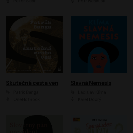
Peter Sklár
Petr Neskusil
Skutečná cesta ven
Slavná Nemesis
Patrik Banga
Ladislav Klíma
OneHotBook
Karel Dobrý