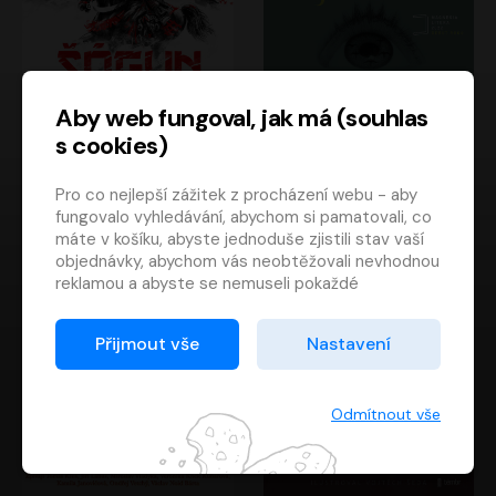
Aby web fungoval, jak má (souhlas
s cookies)
Šógun
Tajemství
Pro co nejlepší zážitek z procházení webu - aby
James Clavell
Tereza Dobiášová
fungovalo vyhledávání, abychom si pamatovali, co
Pavel Soukup
Milena Steinmasslová
máte v košíku, abyste jednoduše zjistili stav vaší
objednávky, abychom vás neobtěžovali nevhodnou
reklamou a abyste se nemuseli pokaždé
přihlašovat.
Proto od vás potřebujeme souhlas se
Přijmout vše
Nastavení
zpracováním souborů cookies
, tj. malých souborů,
které se dočasně ukládají ve vašem prohlížeči.
Děkujeme, že nám ho dáte a pomůžete nám tak
Odmítnout vše
web zlepšovat.