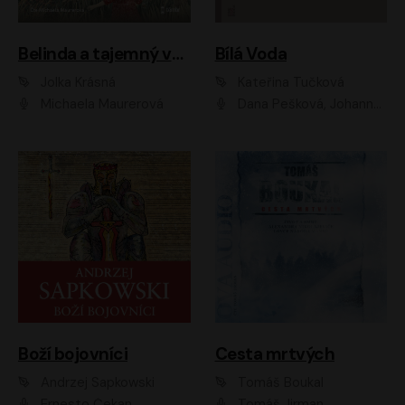
Belinda a tajemný výlet
Bílá Voda
Jolka Krásná
Kateřina Tučková
Michaela Maurerová
Dana Pešková, Johanna Tesařová, Ladislav Cigánek, Libuše Švormová, Oldřich Vlach, Pavla Tomicová, Petr Pochop, Tereza Vítů, Vanda Hybnerová
Boží bojovníci
Cesta mrtvých
Andrzej Sapkowski
Tomáš Boukal
Ernesto Čekan
Tomáš Jirman