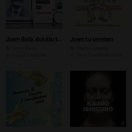
Jsem Baťa, dokážu to!
Jsem tu omylem
Jozef Banáš
Martin Johanna
Luboš Ondráček
Petr Čtvrtníček, Kryštof Hádek, Jiří Lábus, Dana Černá, Miroslav Táborský, Oldřich Navrátil, Milan Šteindler, David Vávra, Marie Tomsová