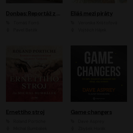
Donbas: Reportáž z ukrajinského konfliktu
Eliáš mezi piráty
Tomáš Forró
Veronika Krištofová
Pavel Batěk
Vojtěch Hájek
Ernettiho stroj
Game changers
Roland Portiche
Dave Asprey
Michal Bumbálek
Zbyšek Horák