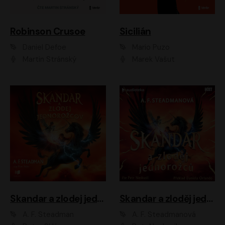
Robinson Crusoe
Sicilián
Daniel Defoe
Mario Puzo
Martin Stránský
Marek Vašut
Skandar a zlodej jednorožcov
Skandar a zloděj jednorožců
A. F. Steadman
A. F. Steadmanová