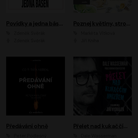
Povídky a jedna báseň
Poznej květiny, stromy, zvířátka
Zdeněk Svěrák
Markéta Vítková
Zdeněk Svěrák
Jiří Kniha
Předávání ohně
Přelet nad kukaččím hnízdem
Peter Podlesný
Dale Wasserman