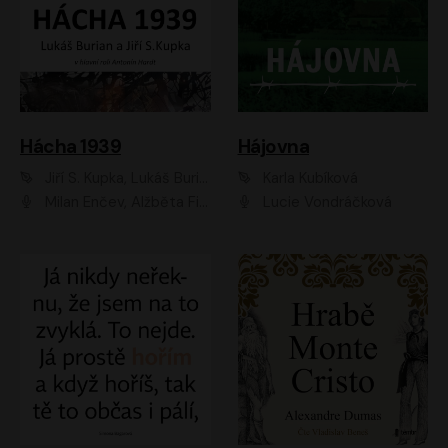
Hácha 1939
Hájovna
Jiří S. Kupka, Lukáš Burian
Karla Kubíková
Milan Enčev, Alžběta Fišerová, Marek Helma, Antonín Hardt, Jitka Sedláčková, Lukáš Burian, Vojtěch Havelka
Lucie Vondráčková