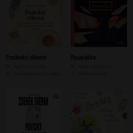
Poslední víkend
Poupátka
Agatha Christie
Hana Lehečková
Jitka Moučková, Otakar Brousek ml., Lenka Termerová, Šárka Krausová, Radek Hoppe, Petr Stach, Viktor Dvořák, Klára Oltová, Andrea Elsnerová, Saša Rašilov, Vojtěch Hájek, Barbora Vágnerová
Martha Issová