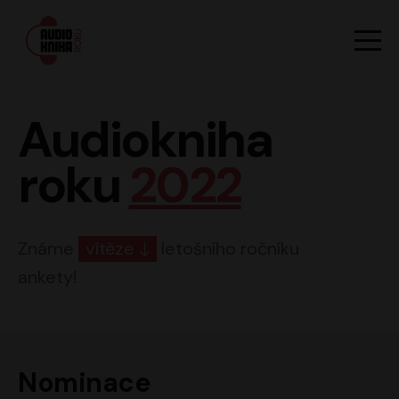
Hlavn
Men
Audiokniha roku
Audiokniha
roku
2022
Známe
vítěze
letošního ročníku
ankety!
Nominace