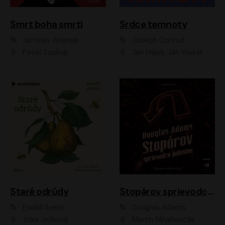
Smrt boha smrti
Srdce temnoty
Jaroslav Andrejs
Joseph Conrad
Pavel Soukup
Jan Hájek, Jan Vlasák
Staré odrůdy
Stopárov sprievodca galaxiou
Ewald Arenz
Douglas Adams
Jitka Ježková
Martin Mňahončák