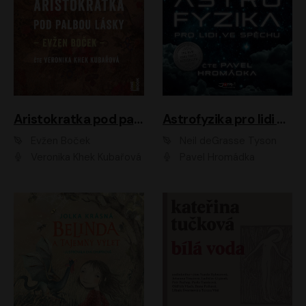
Aristokratka pod palbou lásky
Astrofyzika pro lidi ve spěchu
Evžen Boček
Neil deGrasse Tyson
Veronika Khek Kubařová
Pavel Hromádka