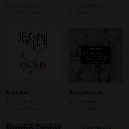
Iva Procházková
Vojtěch Rauer
Ondřej Brousek
Jáchym Šíma
Nevědění
Něžný barbar
Milan Kundera
Bohumil Hrabal
Radúz Mácha
Petr Čtvrtníček