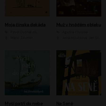
Moja čínska dekáda
Muž v hnědém obleku
Pavel Dvořák ml.
Agatha Christie
Mário Zeumer
Jitka Moučková, Jan Šťastný, Zbyšek Horák
Myši patří do nebe
Na Seně