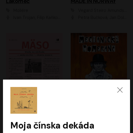
Lakomec
MADE IN NORWAY
Moliére
Vegard Steiro Amundsen
Ivan Trojan, Filip Kaňkovský, Ondřej Brousek, Anežka Šťastná, Klára Suchá, Jaromír Meduna, Dana Černá, Václav Vydra, Jiří Knot, Petr Lněnička, Lubor Šplíchal, Jiří Maryško, Petr Šplíchal
Petra Bučková, Jan Dolanský, Jiří Vyorálek, Ondřej Rychlý, Ondřej Vetchý, Klára Suchá, Jan Vlasák, Jana Stryková, Igor Bareš, Miroslav Etzler
Mäso
Mechanický pomeranč
Arpád Soltész
Anthony Burgess
Přemysl Boublík
David Novotný
Moja čínska dekáda