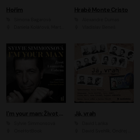
Hořím
Hrabě Monte Cristo
Simona Bagarová
Alexandre Dumas
Daniela Kolářová, Martha Issová, Pavel Řezníček, Klára Melíšková, Kryštof Hádek, Zdeněk Svěrák, Simona Bagarová
Vladislav Beneš
I'm your man: Život Leonarda Cohena
Já, vrah
Sylvie Simmonsová
David Laňka
OneHotBook
David Švehlík, Ondřej Malý, Anna Fialová, Cyril Dobrý, Vojtěch Vondráček, David Novotný, Ladislav Cigánek