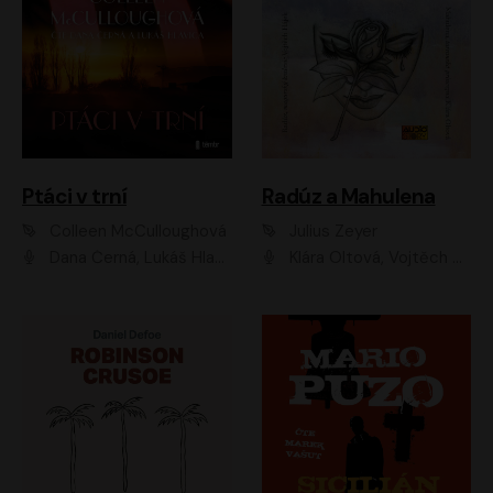
Ptáci v trní
Radúz a Mahulena
Colleen McCulloughová
Julius Zeyer
Dana Černá, Lukáš Hlavica
Klára Oltová, Vojtěch Hájek, Růžena Merunková, Dušan Sitek, Simona Postlerová, Ljuba Krbová, Petr Lněnička, Saša Rašilov