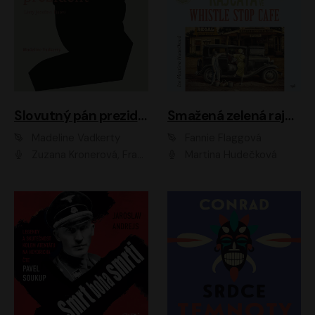
Slovutný pán prezident
Smažená zelená rajčata ve Whistle Stop Cafe
Madeline Vadkerty
Fannie Flaggová
Zuzana Kronerová, František Kovár, Božidara Turzonovová, Ľuboš Kostelný, Kristína Svarinská, Miro Noga, Richard Stanke, Lucia Siposová, Marián Miezga, Dado Nagy, Slávka Halčáková, Peter Rúfus, Filip Tůma, Lukáš Latinák, Dušan Kaprálik, Jana Oľhová, Stano Staško, Michal Hudák, Martin Kaprálik, Robo Jakab, Andrej Bán, Ivan Martinka, Martin Brezović, Patrik Lučan, Ondrej Kořínek, Scarlett Čanakyová, Andrej Žiarovský, Norbert Moravanský, Miro Králik, Marko Vrzgula, Ján Štrbák, Oliver Koniar, Roman Jaroš, Ján Kardoš, Barbora Kardošová, Ivan Kamenec, Madeline Vadkerty
Martina Hudečková