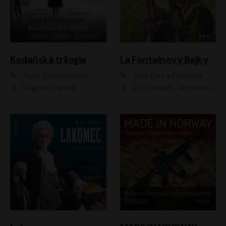
Kodaňská trilogie
La Fontainovy Bajky
Tove Ditlevsenová
Jean De La Fontaine
Dagmar Čárová
Jiří Vyorálek, Jan Meduna, Tereza Vilišová, Jitka Molavcová, Jan Vlasák, Petr Čtvrtníček, Vasil Fridrich, Jan Cina