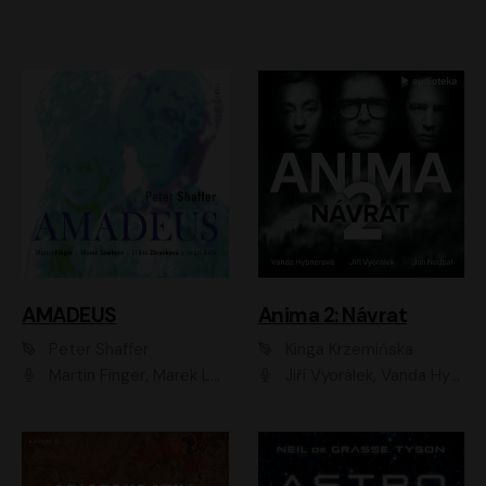
AMADEUS
Anima 2: Návrat
Peter Shaffer
Kinga Krzemińska
Martin Finger, Marek Lambora, Eliška Zbanková, Martin Písařík, Václav Neužil, Kamil Halbich, Aleš Procházka, Miroslav Táborský, Hanuš Bor, Jan Hájek
Jiří Vyorálek, Vanda Hybnerová, Jan Nedbal, Tereza Vilišová, Matylda Miškovská, Johana Tesařová, Jana Boušková, Ivana Uhlířová, Martin Myšička, Dana Černá, Ladislav Frej, Miroslav Hanuš, Zuzana Kronerová, Pavel Neškudla, Luboš Veselý, Jan Holík, Ondřej Malý, Leoš Noha, Karolína Baranová, Jan Battěk, Kryštof Bartoš, Daniela Čermáková, Hanuš Bor, Petr Gojda, Lucie Laňková, Jan Horák Radúz Mácha, Jan Meduna, Marta Menes, Jaromíra Mílová, Michal Sieczkowski, Jiří Suchánek, Anežka Šťastná, Lenka Vrtišková - Nejezchlebová, Jiří Wohanka