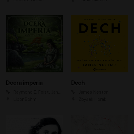
Dcera impéria
Dech
Raymond E. Feist, Janny Wurts
James Nestor
Libor Böhm
Zbyšek Horák