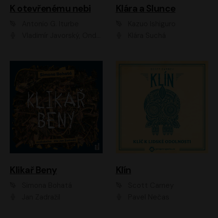
K otevřenému nebi
Klára a Slunce
Antonio G. Iturbe
Kazuo Ishiguro
Vladimír Javorský, Ondřej Brousek
Klára Suchá
Klikař Beny
Klín
Simona Bohatá
Scott Carney
Jan Zadražil
Pavel Nečas