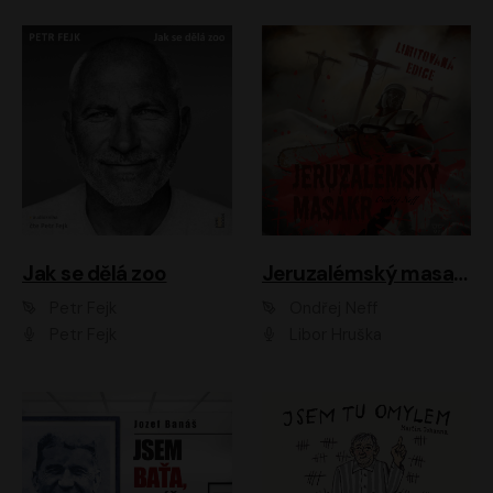
Jak se dělá zoo
Jeruzalémský masakr
Petr Fejk
Ondřej Neff
Petr Fejk
Libor Hruška