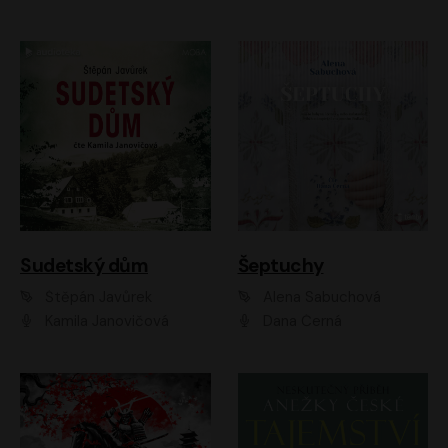
Sudetský dům
Šeptuchy
Štěpán Javůrek
Alena Sabuchová
Kamila Janovičová
Dana Černá