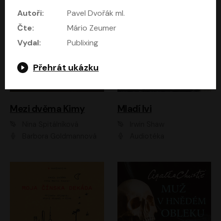
Autoři:
Pavel Dvořák ml.
Čte:
Mário Zeumer
Vydal:
Publixing
Přehrát ukázku
Mezi dvěma Kimy
Mladí lvi
Nina Špitálníková
Irwin Shaw
Barbora Goldmannová
Audiotéka