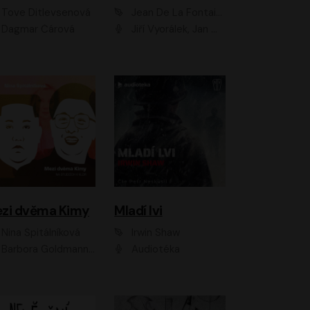
Tove Ditlevsenová
Jean De La Fontaine
Dagmar Čárová
Jiří Vyorálek, Jan Meduna, Tereza Vilišová, Jitka Molavcová, Jan Vlasák, Petr Čtvrtníček, Vasil Fridrich, Jan Cina
zi dvěma Kimy
Mladí lvi
Nina Špitálníková
Irwin Shaw
Barbora Goldmannová
Audiotéka