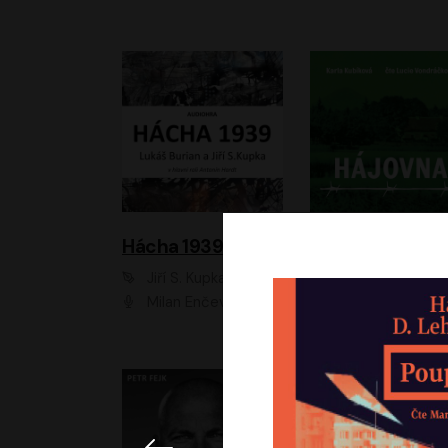
Hácha 1939
Hájovna
Jiří S. Kupka, Lukáš Burian
Karla Kubíková
Milan Enčev, Alžběta Fišerová, Marek Helma, Antonín Hardt, Jitka Sedláčková, Lukáš Burian, Vojtěch Havelka
Lucie Vondráčk