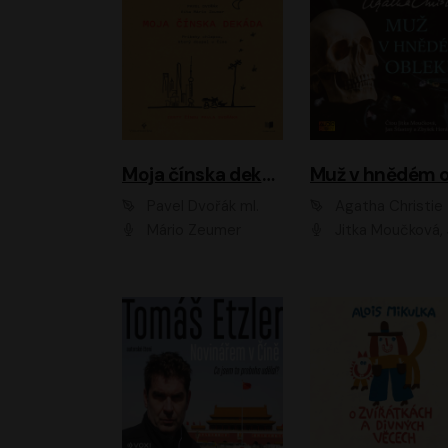
Moja čínska dekáda
Pavel Dvořák ml.
Agatha Christie
Mário Zeumer
Jitka Moučková, Jan Šťastný, Zbyšek Hor