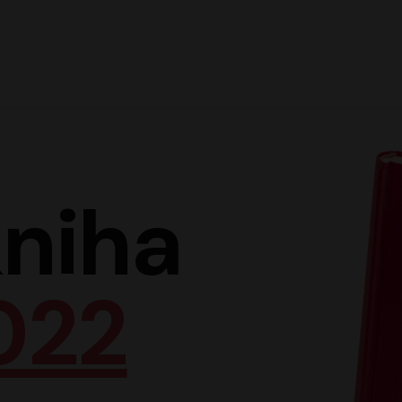
Hlav
niha
022