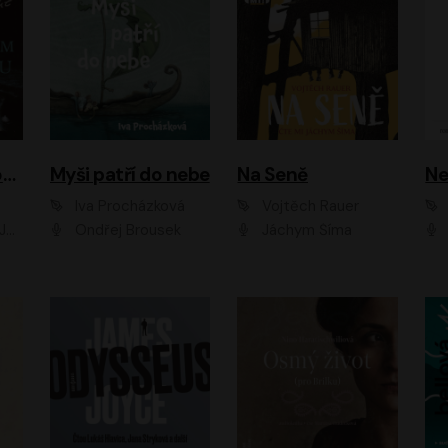
Muž v hnědém obleku
Myši patří do nebe
Na Seně
Ne
Iva Procházková
Vojtěch Rauer
ák
Ondřej Brousek
Jáchym Šíma