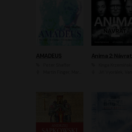
AMADEUS
Anima 2: Návrat
Peter Shaffer
Kinga Krzemińsk
Martin Finger, Marek Lambora, Eliška Zbanková, Martin Písařík, Václav Neužil, Kamil Halbich, Aleš Procházka, Miroslav Táborský, Hanuš Bor, Jan Hájek
Jiří Vyorálek, Vanda Hybnerová, Jan Nedbal, Tereza Vilišová, Matylda Miškovská, Johana Tesařová, Jana Boušková, Ivana Uhlířová, Martin Myšička, Dana Černá, Ladislav Frej, Miroslav Hanuš, Zuzana Kronerová, Pavel Neškudla, Luboš Veselý, Jan Holík, Ondřej Malý, Leoš Noha, Karolína Baranová, Jan Battěk, Kryštof Bartoš, Daniela Čermáková, Hanuš Bor, Petr Gojda, Lucie Laňková, Jan Horák Radúz Mácha, Jan Meduna, Marta Menes, Jaromíra Mílová, Michal Sieczkowski, Jiří Suchánek, Anežka Šťastná, Lenka V