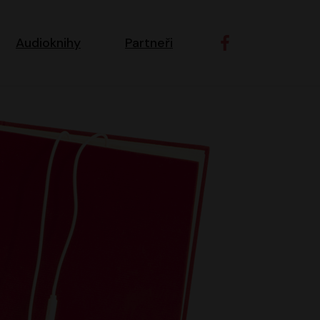
ní navigace
Audioknihy
Partneři