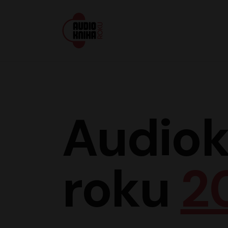
Audiokniha roku
Audiok
roku
2