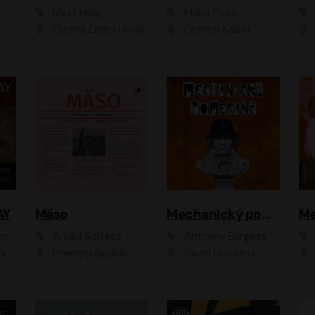
Matt Haig
Mario Puzo
Ondřej Endru Havlík
Oldřich Kaiser
AY
Mäso
Mechanický pomeranč
Me
en
Arpád Soltész
Anthony Burgess
av Etzler
Přemysl Boublík
David Novotný