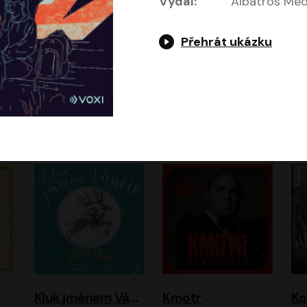
Vydal:
Albatros Medi
Přehrát ukázku
Jeruzalémský masakr
Jsem Baťa, dokážu to!
Jsem tu omylem
Jozef Banáš
Martin Johanna
Luboš Ondráček
Petr Čtvrtníček, Kryštof Hádek, Jiří Lábus, Dana Černá, Miroslav Táborský, Oldřich Navrátil, Milan Šteindler, David Vávra, Marie Tomsová
Kluk jménem Vánoce
Kmotr
Ko