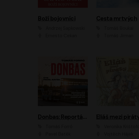
Boží bojovníci
Cesta mrtvých
Andrzej Sapkowski
Tomáš Boukal
Ernesto Čekan
Tomáš Jirman
Donbas: Reportáž z ukrajinského konfliktu
Eliáš mezi pirát
Tomáš Forró
Veronika Krištof
Pavel Batěk
Vojtěch Hájek