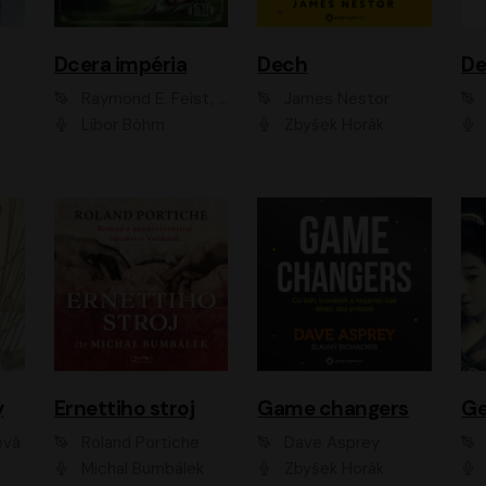
Dcera impéria
Dech
Raymond E. Feist, Janny Wurts
James Nestor
Libor Böhm
Zbyšek Horák
y
Ernettiho stroj
Game changers
Ge
ová
Roland Portiche
Dave Asprey
Michal Bumbálek
Zbyšek Horák