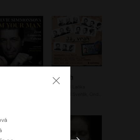
I'm your man: Život Leonarda Cohena
Já, vrah
Sylvie Simmonsová
David Laňka
OneHotBook
David Švehlík, Ondřej Malý, Anna Fialová, Cyril Dobrý, Vojtěch Vondráček, David Novotný, Ladislav Cigánek
ová
á