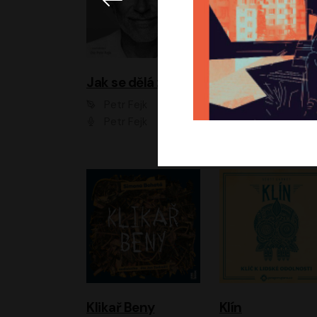
Jak se dělá zoo
Petr Fejk
Ondřej Neff
Petr Fejk
Libor Hruška
Klikař Beny
Klín