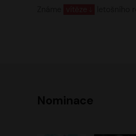
Známe
vítěze
letošního r
Nominace