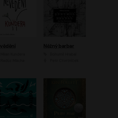
vědění
Něžný barbar
Milan Kundera
Bohumil Hrabal
Radúz Mácha
Petr Čtvrtníček