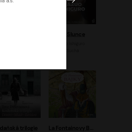
a a.s.
K otevřenému nebi
Klára a Slunce
Antonio G. Iturbe
Kazuo Ishiguro
Vladimír Javorský, Ondřej Brousek
Klára Suchá
daňská trilogie
La Fontainovy Bajky