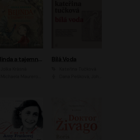
Belinda a tajemný výlet
Bílá Voda
Jolka Krásná
Kateřina Tučková
Michaela Maurerová
Dana Pešková, Johanna Tesařová, Ladislav Cigánek, Libuše Švormová, Oldřich Vlach, Pavla Tomicová, Petr Pochop, Tereza Vítů, Vanda Hybnerová