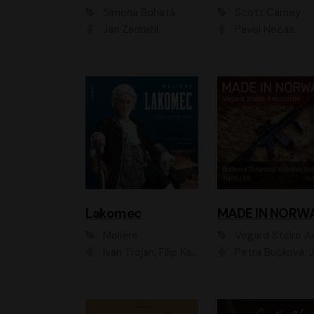
Simona Bohatá
Scott Carney
Jan Zadražil
Pavel Nečas
Lakomec
MADE IN NORW
Moliére
Vegard Steiro Amunds
Ivan Trojan, Filip Kaňkovský, Ondřej Brousek, Anežka Šťastná, Klára Suchá, Jaromír Meduna, Dana Černá, Václav Vydra, Jiří Knot, Petr Lněnička, Lubor Šplíchal, Jiří Maryško, Petr Šplíchal
Petra Bučková, Jan Dolanský, Jiří Vyorálek, Ondřej Rychlý, Ondřej Vetchý, Klára Suchá, Jan Vlasák, Jana Stryková, Igor Bareš, Mirosl