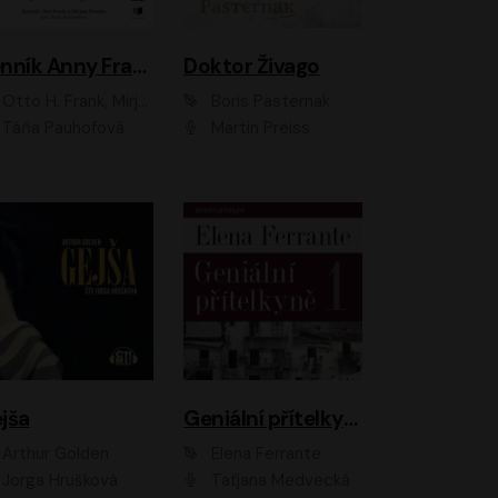
Denník Anny Frankovej
Doktor Živago
Otto H. Frank, Mirjam Pressler
Boris Pasternak
Táňa Pauhofová
Martin Preiss
jša
Geniální přítelkyně
Arthur Golden
Elena Ferrante
Jorga Hrušková
Taťjana Medvecká