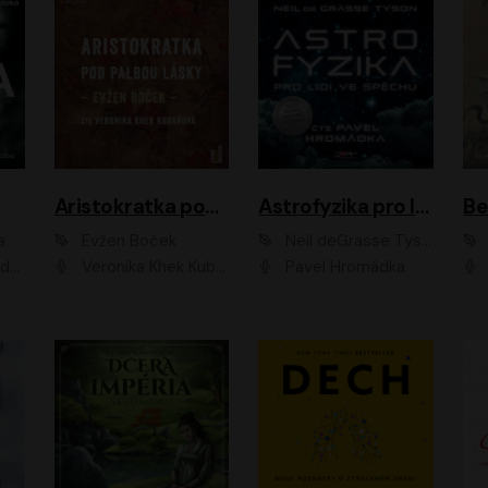
Aristokratka pod palbou lásky
Astrofyzika pro lidi ve spěchu
a
Evžen Boček
Neil deGrasse Tyson
rtišková - Nejezchlebová, Jiří Wohanka
Veronika Khek Kubařová
Pavel Hromádka