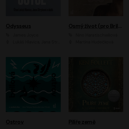
Odysseus
Osmý život (pro Brilku)
James Joyce
Nino Haratischwiliová
Lukáš Hlavica, Jana Stryková
Martina Hudečková
Ostrov
Pilíře země