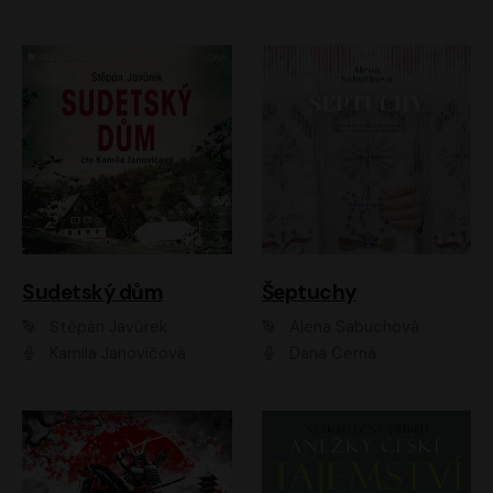
Sudetský dům
Šeptuchy
Štěpán Javůrek
Alena Sabuchová
Kamila Janovičová
Dana Černá