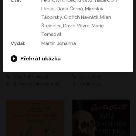
Čte:
Petr Čtvrtníček, Kryštof Hádek, Jiří
Lábus, Dana Černá, Miroslav
Táborský, Oldřich Navrátil, Milan
Šteindler, David Vávra, Marie
Tomsová
Vydal:
Martin Johanna
Přehrát ukázku
Mezi dvěma Kimy
Mladí lvi
Nina Špitálníková
Irwin Shaw
Barbora Goldmannová
Audiotéka