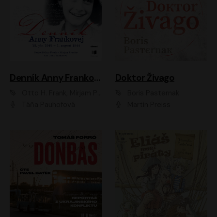
Denník Anny Frankovej
Doktor Živago
Otto H. Frank, Mirjam Pressler
Boris Pasternak
Táňa Pauhofová
Martin Preiss