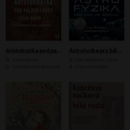
Aristokratka pod palbou lásky
Astrofyzika pro lidi ve spěchu
Evžen Boček
Neil deGrasse Tyson
Veronika Khek Kubařová
Pavel Hromádka