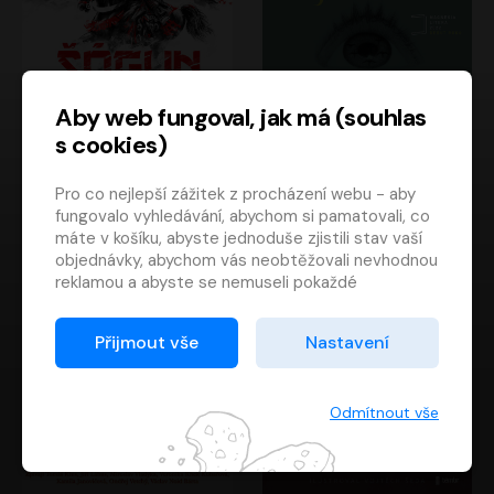
Aby web fungoval, jak má (souhlas
s cookies)
Šógun
Tajemství
Pro co nejlepší zážitek z procházení webu - aby
James Clavell
Tereza Dobiášová
fungovalo vyhledávání, abychom si pamatovali, co
Pavel Soukup
Milena Steinmasslová
máte v košíku, abyste jednoduše zjistili stav vaší
objednávky, abychom vás neobtěžovali nevhodnou
reklamou a abyste se nemuseli pokaždé
přihlašovat.
Proto od vás potřebujeme souhlas se
Přijmout vše
Nastavení
zpracováním souborů cookies
, tj. malých souborů,
které se dočasně ukládají ve vašem prohlížeči.
Děkujeme, že nám ho dáte a pomůžete nám tak
Odmítnout vše
web zlepšovat.