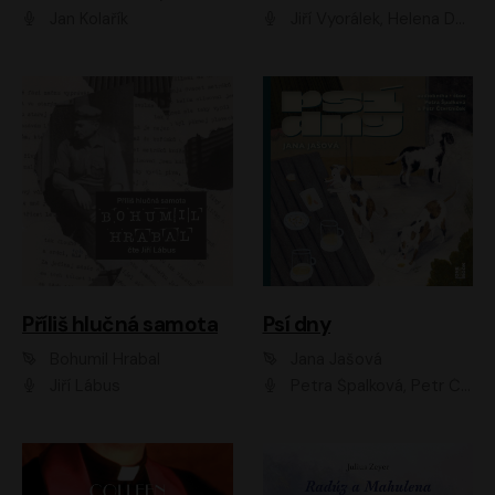
Jan Kolařík
Jiří Vyorálek, Helena Dvořáková, Pavel Šimčík, Ondřej Rychlý, Radek Holub, Filip Kaňkovský, Luboš Veselý, Tomáš Dastlík, Tereza Dočkalová, David Nyč
Příliš hlučná samota
Psí dny
Bohumil Hrabal
Jana Jašová
Jiří Lábus
Petra Špalková, Petr Čtvrtníček