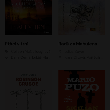
Ptáci v trní
Radúz a Mahulena
Colleen McCulloughová
Julius Zeyer
Dana Černá, Lukáš Hlavica
Klára Oltová, Vojtěch Hájek, Růžena Merunková, Dušan Sitek, Simona Postlerová, Ljuba Krbová, Petr Lněnička, Saša Rašilov