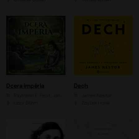
Dcera impéria
Dech
Raymond E. Feist, Janny Wurts
James Nestor
Libor Böhm
Zbyšek Horák