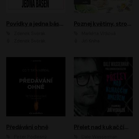
Povídky a jedna báseň
Poznej květiny, stromy, zvířátka
Zdeněk Svěrák
Markéta Vítková
Zdeněk Svěrák
Jiří Kniha
Předávání ohně
Přelet nad kukaččím hnízdem
Peter Podlesný
Dale Wasserman