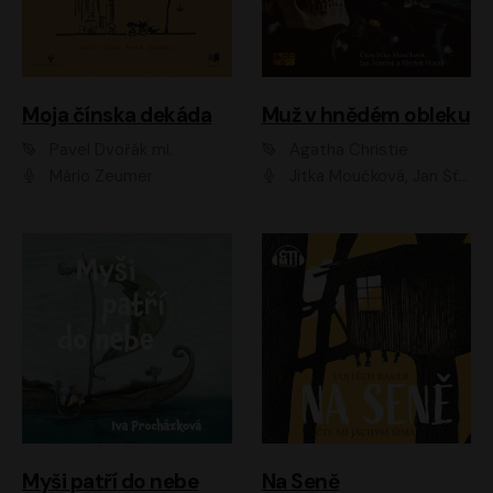
Moja čínska dekáda
Muž v hnědém obleku
Pavel Dvořák ml.
Agatha Christie
Mário Zeumer
Jitka Moučková, Jan Šťastný, Zbyšek Horák
Myši patří do nebe
Na Seně