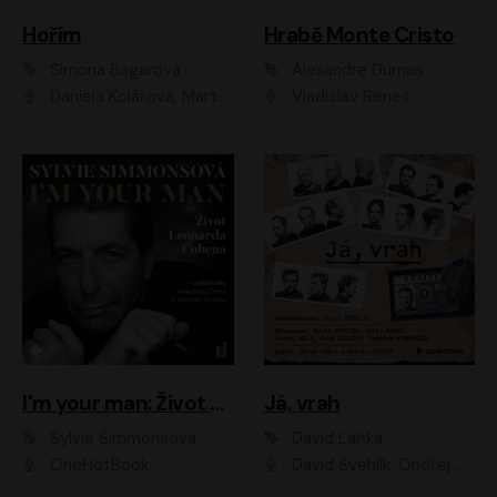
Hořím
Hrabě Monte Cristo
Simona Bagarová
Alexandre Dumas
Daniela Kolářová, Martha Issová, Pavel Řezníček, Klára Melíšková, Kryštof Hádek, Zdeněk Svěrák, Simona Bagarová
Vladislav Beneš
I'm your man: Život Leonarda Cohena
Já, vrah
Sylvie Simmonsová
David Laňka
OneHotBook
David Švehlík, Ondřej Malý, Anna Fialová, Cyril Dobrý, Vojtěch Vondráček, David Novotný, Ladislav Cigánek