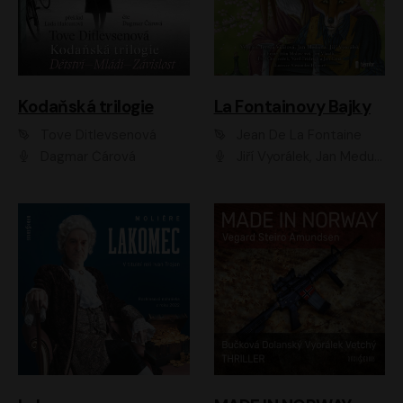
Kodaňská trilogie
La Fontainovy Bajky
Tove Ditlevsenová
Jean De La Fontaine
Dagmar Čárová
Jiří Vyorálek, Jan Meduna, Tereza Vilišová, Jitka Molavcová, Jan Vlasák, Petr Čtvrtníček, Vasil Fridrich, Jan Cina