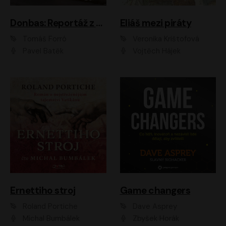
Donbas: Reportáž z ukrajinského konfliktu
Eliáš mezi piráty
Tomáš Forró
Veronika Krištofová
Pavel Batěk
Vojtěch Hájek
Ernettiho stroj
Game changers
Roland Portiche
Dave Asprey
Michal Bumbálek
Zbyšek Horák