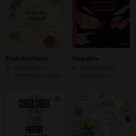
Poslední víkend
Poupátka
Agatha Christie
Hana Lehečková
Jitka Moučková, Otakar Brousek ml., Lenka Termerová, Šárka Krausová, Radek Hoppe, Petr Stach, Viktor Dvořák, Klára Oltová, Andrea Elsnerová, Saša Rašilov, Vojtěch Hájek, Barbora Vágnerová
Martha Issová