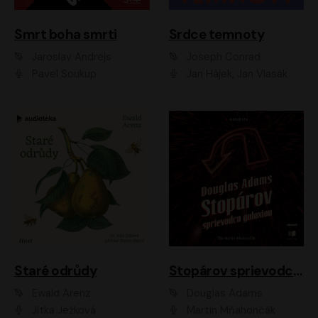
Smrt boha smrti
Srdce temnoty
Jaroslav Andrejs
Joseph Conrad
Pavel Soukup
Jan Hájek, Jan Vlasák
Staré odrůdy
Stopárov sprievodca galaxiou
Ewald Arenz
Douglas Adams
Jitka Ježková
Martin Mňahončák