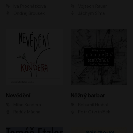
Iva Procházková
Vojtěch Rauer
Ondřej Brousek
Jáchym Šíma
Nevědění
Něžný barbar
Milan Kundera
Bohumil Hrabal
Radúz Mácha
Petr Čtvrtníček