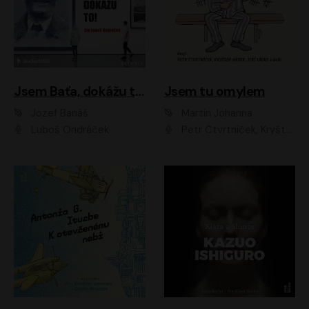
Jsem Baťa, dokážu to!
Jsem tu omylem
Jozef Banáš
Martin Johanna
Luboš Ondráček
Petr Čtvrtníček, Kryštof Hádek, Jiří Lábus, Dana Černá, Miroslav Táborský, Oldřich Navrátil, Milan Šteindler, David Vávra, Marie Tomsová