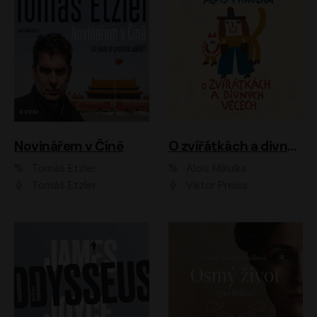
Novinářem v Číně
O zvířátkách a divných věcech
Tomáš Etzler
Alois Mikulka
Tomáš Etzler
Viktor Preiss