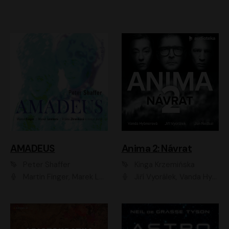
AMADEUS
Anima 2: Návrat
Peter Shaffer
Kinga Krzemińska
Martin Finger, Marek Lambora, Eliška Zbanková, Martin Písařík, Václav Neužil, Kamil Halbich, Aleš Procházka, Miroslav Táborský, Hanuš Bor, Jan Hájek
Jiří Vyorálek, Vanda Hybnerová, Jan Nedbal, Tereza Vilišová, Matylda Miškovská, Johana Tesařová, Jana Boušková, Ivana Uhlířová, Martin Myšička, Dana Černá, Ladislav Frej, Miroslav Hanuš, Zuzana Kronerová, Pavel Neškudla, Luboš Veselý, Jan Holík, Ondřej Malý, Leoš Noha, Karolína Baranová, Jan Battěk, Kryštof Bartoš, Daniela Čermáková, Hanuš Bor, Petr Gojda, Lucie Laňková, Jan Horák Radúz Mácha, Jan Meduna, Marta Menes, Jaromíra Mílová, Michal Sieczkowski, Jiří Suchánek, Anežka Šťastná, Lenka Vrtišková - Nejezchlebová, Jiří Wohanka