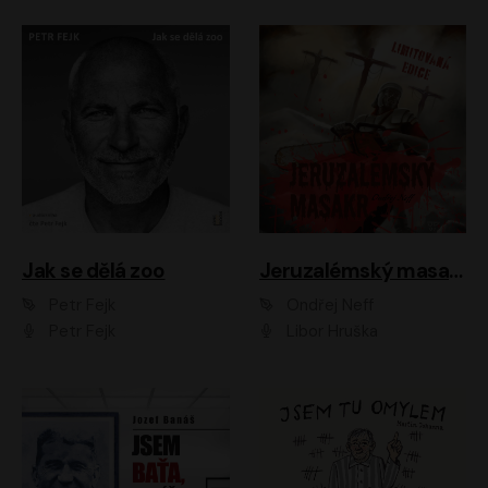
Jak se dělá zoo
Jeruzalémský masakr
Petr Fejk
Ondřej Neff
Petr Fejk
Libor Hruška