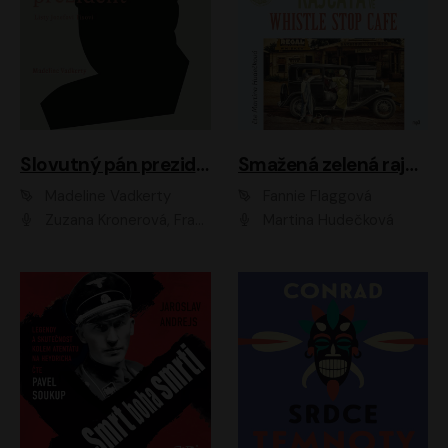
Slovutný pán prezident
Smažená zelená rajčata ve Whistle Stop Cafe
Madeline Vadkerty
Fannie Flaggová
Zuzana Kronerová, František Kovár, Božidara Turzonovová, Ľuboš Kostelný, Kristína Svarinská, Miro Noga, Richard Stanke, Lucia Siposová, Marián Miezga, Dado Nagy, Slávka Halčáková, Peter Rúfus, Filip Tůma, Lukáš Latinák, Dušan Kaprálik, Jana Oľhová, Stano Staško, Michal Hudák, Martin Kaprálik, Robo Jakab, Andrej Bán, Ivan Martinka, Martin Brezović, Patrik Lučan, Ondrej Kořínek, Scarlett Čanakyová, Andrej Žiarovský, Norbert Moravanský, Miro Králik, Marko Vrzgula, Ján Štrbák, Oliver Koniar, Roman Jaroš, Ján Kardoš, Barbora Kardošová, Ivan Kamenec, Madeline Vadkerty
Martina Hudečková