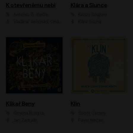
K otevřenému nebi
Klára a Slunce
Antonio G. Iturbe
Kazuo Ishiguro
Vladimír Javorský, Ondřej Brousek
Klára Suchá
Klikař Beny
Klín
Simona Bohatá
Scott Carney
Jan Zadražil
Pavel Nečas