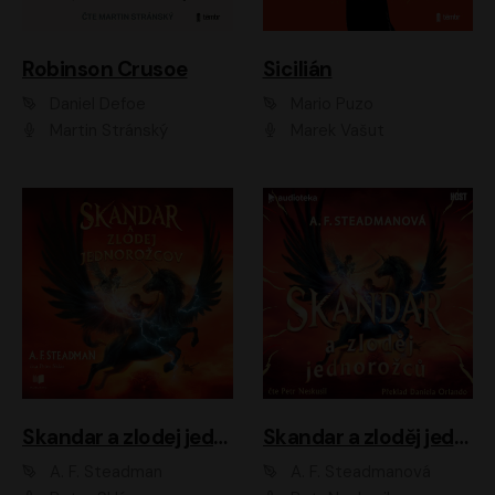
Robinson Crusoe
Sicilián
Daniel Defoe
Mario Puzo
Martin Stránský
Marek Vašut
Skandar a zlodej jednorožcov
Skandar a zloděj jednorožců
A. F. Steadman
A. F. Steadmanová