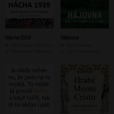
Hácha 1939
Hájovna
Jiří S. Kupka, Lukáš Burian
Karla Kubíková
Milan Enčev, Alžběta Fišerová, Marek Helma, Antonín Hardt, Jitka Sedláčková, Lukáš Burian, Vojtěch Havelka
Lucie Vondráčková