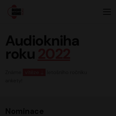
Hlavn
Men
Audiokniha roku
Audiokniha
roku
2022
Známe
vítěze
letošního ročníku
ankety!
Nominace