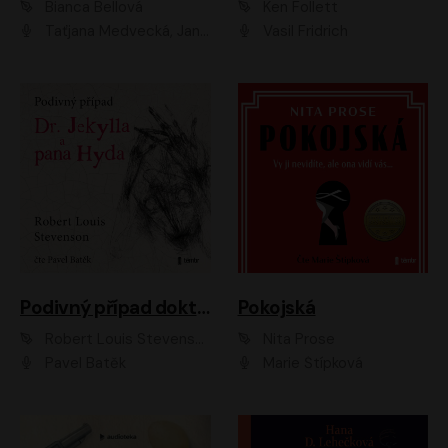
Bianca Bellová
Ken Follett
Taťjana Medvecká, Jan Vlasák
Vasil Fridrich
Podivný případ doktora Jekylla a pana Hyda
Pokojská
Robert Louis Stevenson
Nita Prose
Pavel Batěk
Marie Štípková