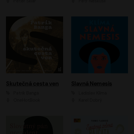
Peter Sklár
Petr Neskusil
Skutečná cesta ven
Slavná Nemesis
Patrik Banga
Ladislav Klíma
OneHotBook
Karel Dobrý