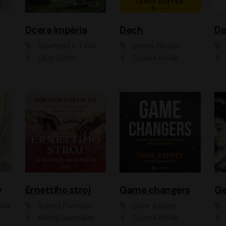
Dcera impéria
Dech
Raymond E. Feist, Janny Wurts
James Nestor
Libor Böhm
Zbyšek Horák
y
Ernettiho stroj
Game changers
Ge
ová
Roland Portiche
Dave Asprey
Michal Bumbálek
Zbyšek Horák