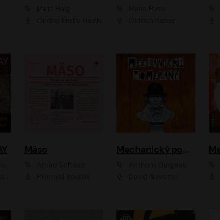
Matt Haig
Mario Puzo
Ondřej Endru Havlík
Oldřich Kaiser
AY
Mäso
Mechanický pomeranč
Me
en
Arpád Soltész
Anthony Burgess
av Etzler
Přemysl Boublík
David Novotný