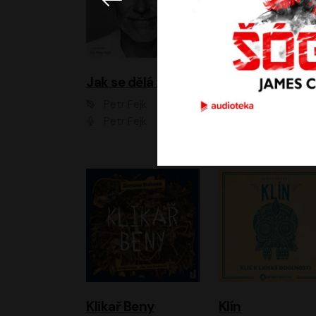
Jak se dělá zoo
Petr Fejk
Ondřej Neff
Petr Fejk
Libor Hruška
Klikař Beny
Klín