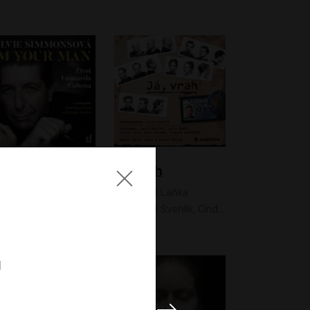
I'm your man: Život Leonarda Cohena
Já, vrah
Sylvie Simmonsová
David Laňka
OneHotBook
David Švehlík, Ondřej Malý, Anna Fialová, Cyril Dobrý, Vojtěch Vondráček, David Novotný, Ladislav Cigánek
l