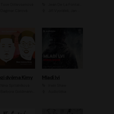
Tove Ditlevsenová
Jean De La Fontaine
Dagmar Čárová
Jiří Vyorálek, Jan Meduna, Tereza Vilišová, Jitka Molavcová, Jan Vlasák, Petr Čtvrtníček, Vasil Fridrich, Jan Cina
zi dvěma Kimy
Mladí lvi
Nina Špitálníková
Irwin Shaw
Barbora Goldmannová
Audiotéka