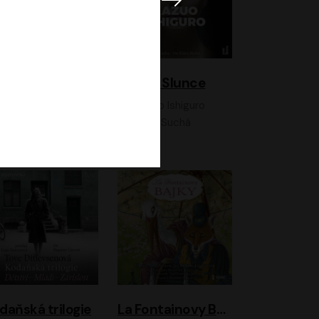
K otevřenému nebi
Klára a Slunce
Antonio G. Iturbe
Kazuo Ishiguro
Vladimír Javorský, Ondřej Brousek
Klára Suchá
daňská trilogie
La Fontainovy Bajky