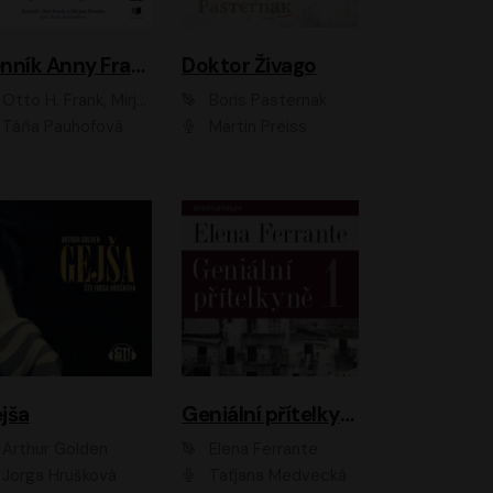
Denník Anny Frankovej
Doktor Živago
Otto H. Frank, Mirjam Pressler
Boris Pasternak
Táňa Pauhofová
Martin Preiss
jša
Geniální přítelkyně
Arthur Golden
Elena Ferrante
Jorga Hrušková
Taťjana Medvecká