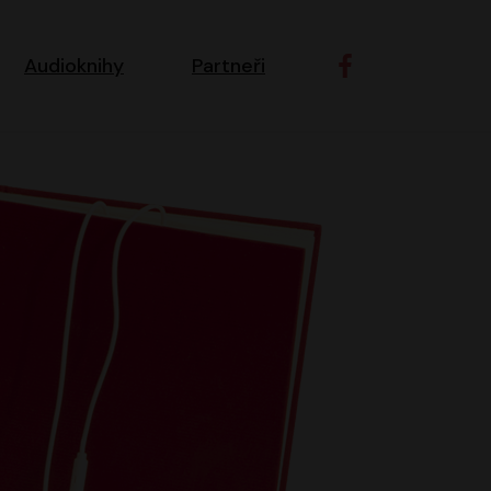
ní navigace
Audioknihy
Partneři