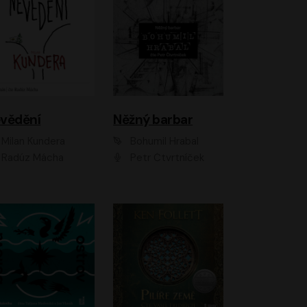
vědění
Něžný barbar
Milan Kundera
Bohumil Hrabal
Radúz Mácha
Petr Čtvrtníček