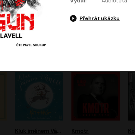
Vydal:
Audiotéka
Přehrát ukázku
Jeruzalémský masakr
Jsem Baťa, dokážu to!
Jsem tu omylem
Jozef Banáš
Martin Johanna
Luboš Ondráček
Petr Čtvrtníček, Kryštof Hádek, Jiří Lábus, Dana Černá, Miroslav Táborský, Oldřich Navrátil, Milan Šteindler, David Vávra, Marie Tomsová
Kluk jménem Vánoce
Kmotr
Ko