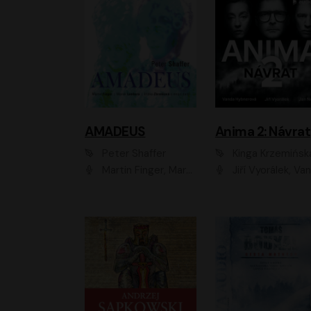
AMADEUS
Anima 2: Návrat
Peter Shaffer
Kinga Krzemińsk
Martin Finger, Marek Lambora, Eliška Zbanková, Martin Písařík, Václav Neužil, Kamil Halbich, Aleš Procházka, Miroslav Táborský, Hanuš Bor, Jan Hájek
Jiří Vyorálek, Vanda Hybnerová, Jan Nedbal, Tereza Vilišová, Matylda Miškovská, Johana Tesařová, Jana Boušková, Ivana Uhlířová, Martin Myšička, Dana Černá, Ladislav Frej, Miroslav Hanuš, Zuzana Kronerová, Pavel Neškudla, Luboš Veselý, Jan Holík, Ondřej Malý, Leoš Noha, Karolína Baranová, Jan Battěk, Kryštof Bartoš, Daniela Čermáková, Hanuš Bor, Petr Gojda, Lucie Laňková, Jan Horák Radúz Mácha, Jan Meduna, Marta Menes, Jaromíra Mílová, Michal Sieczkowski, Jiří Suchánek, Anežka Šťastná, Lenka V