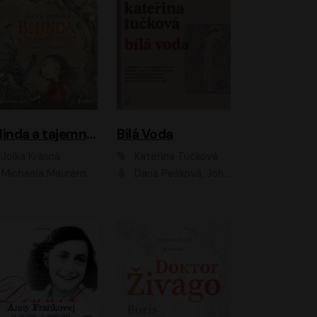
Belinda a tajemný výlet
Bílá Voda
Jolka Krásná
Kateřina Tučková
Michaela Maurerová
Dana Pešková, Johanna Tesařová, Ladislav Cigánek, Libuše Švormová, Oldřich Vlach, Pavla Tomicová, Petr Pochop, Tereza Vítů, Vanda Hybnerová