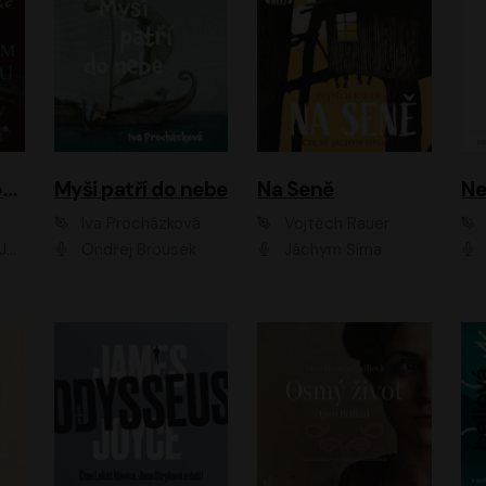
Muž v hnědém obleku
Myši patří do nebe
Na Seně
Ne
Iva Procházková
Vojtěch Rauer
ák
Ondřej Brousek
Jáchym Šíma