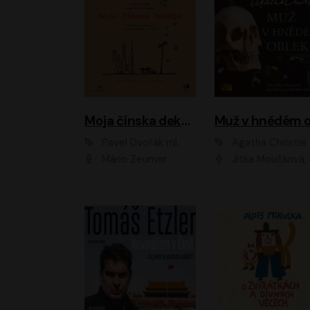
Moja čínska dekáda
Pavel Dvořák ml.
Agatha Christie
Mário Zeumer
Jitka Moučková, Jan Šťastný, Zbyšek Hor