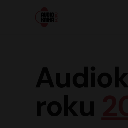
Audiokniha roku
Audiok
roku
2