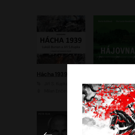
Hácha 1939
Hájovna
Jiří S. Kupka, Lukáš Burian
Karla Kubíková
Milan Enčev, Alžběta Fišerová, Marek Helma, Antonín Hardt, Jitka Sedláčková, Lukáš Burian, Vojtěch Havelka
Lucie Vondráčk