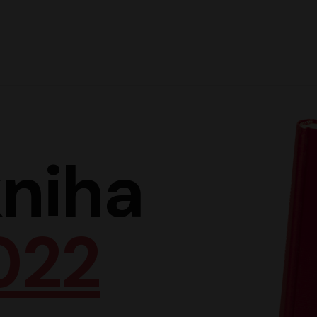
Hlav
niha
022