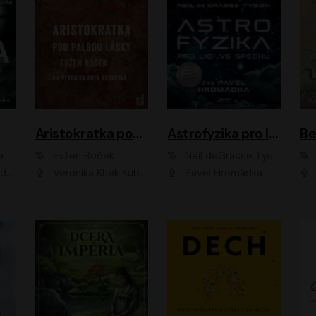
Aristokratka pod palbou lásky
Astrofyzika pro lidi ve spěchu
a
Evžen Boček
Neil deGrasse Tyson
rtišková - Nejezchlebová, Jiří Wohanka
Veronika Khek Kubařová
Pavel Hromádka