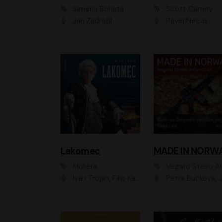
Simona Bohatá
Scott Carney
Jan Zadražil
Pavel Nečas
Lakomec
MADE IN NORW
Moliére
Vegard Steiro Amunds
Ivan Trojan, Filip Kaňkovský, Ondřej Brousek, Anežka Šťastná, Klára Suchá, Jaromír Meduna, Dana Černá, Václav Vydra, Jiří Knot, Petr Lněnička, Lubor Šplíchal, Jiří Maryško, Petr Šplíchal
Petra Bučková, Jan Dolanský, Jiří Vyorálek, Ondřej Rychlý, Ondřej Vetchý, Klára Suchá, Jan Vlasák, Jana Stryková, Igor Bareš, Mirosl