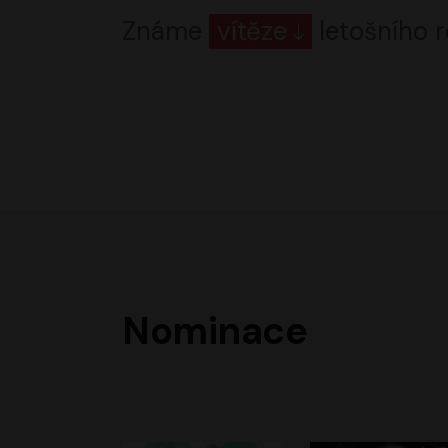
Známe
vítěze
letošního r
Nominace