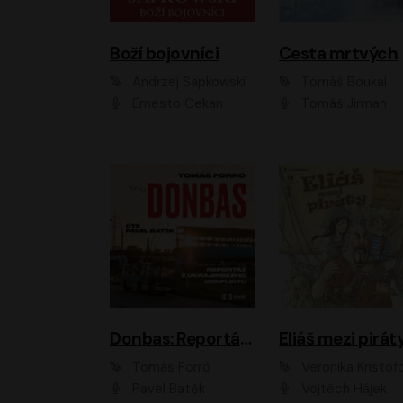
Boží bojovníci
Cesta mrtvých
Andrzej Sapkowski
Tomáš Boukal
Ernesto Čekan
Tomáš Jirman
Donbas: Reportáž z ukrajinského konfliktu
Eliáš mezi pirát
Tomáš Forró
Veronika Krištof
Pavel Batěk
Vojtěch Hájek