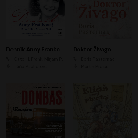
Denník Anny Frankovej
Doktor Živago
Otto H. Frank, Mirjam Pressler
Boris Pasternak
Táňa Pauhofová
Martin Preiss