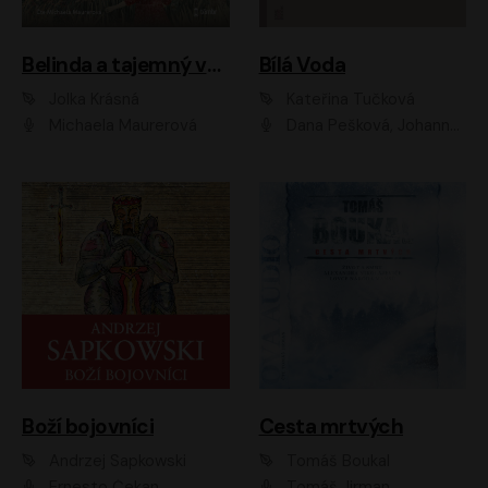
Belinda a tajemný výlet
Bílá Voda
Jolka Krásná
Kateřina Tučková
Michaela Maurerová
Dana Pešková, Johanna Tesařová, Ladislav Cigánek, Libuše Švormová, Oldřich Vlach, Pavla Tomicová, Petr Pochop, Tereza Vítů, Vanda Hybnerová
Boží bojovníci
Cesta mrtvých
Andrzej Sapkowski
Tomáš Boukal
Ernesto Čekan
Tomáš Jirman