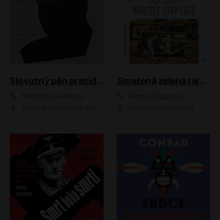
Slovutný pán prezident
Smažená zelená rajčata ve Whistle Stop Cafe
Madeline Vadkerty
Fannie Flaggová
Zuzana Kronerová, František Kovár, Božidara Turzonovová, Ľuboš Kostelný, Kristína Svarinská, Miro Noga, Richard Stanke, Lucia Siposová, Marián Miezga, Dado Nagy, Slávka Halčáková, Peter Rúfus, Filip Tůma, Lukáš Latinák, Dušan Kaprálik, Jana Oľhová, Stano Staško, Michal Hudák, Martin Kaprálik, Robo Jakab, Andrej Bán, Ivan Martinka, Martin Brezović, Patrik Lučan, Ondrej Kořínek, Scarlett Čanakyová, Andrej Žiarovský, Norbert Moravanský, Miro Králik, Marko Vrzgula, Ján Štrbák, Oliver Koniar, Roman Jaroš, Ján Kardoš, Barbora Kardošová, Ivan Kamenec, Madeline Vadkerty
Martina Hudečková