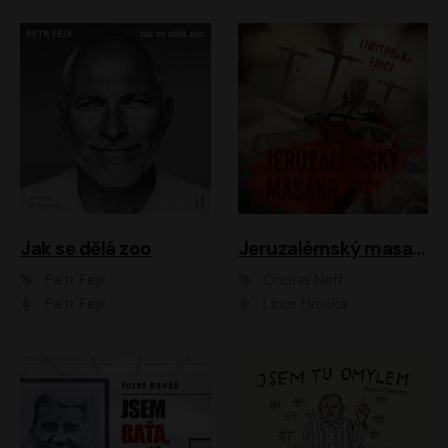
Jak se dělá zoo
Jeruzalémský masakr
Petr Fejk
Ondřej Neff
Petr Fejk
Libor Hruška