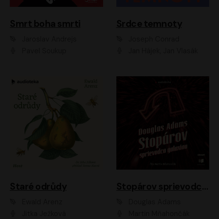
Smrt boha smrti
Srdce temnoty
Jaroslav Andrejs
Joseph Conrad
Pavel Soukup
Jan Hájek, Jan Vlasák
Staré odrůdy
Stopárov sprievodca galaxiou
Ewald Arenz
Douglas Adams
Jitka Ježková
Martin Mňahončák