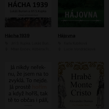
Hácha 1939
Hájovna
Jiří S. Kupka, Lukáš Burian
Karla Kubíková
Milan Enčev, Alžběta Fišerová, Marek Helma, Antonín Hardt, Jitka Sedláčková, Lukáš Burian, Vojtěch Havelka
Lucie Vondráčková