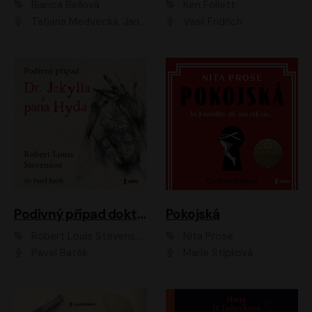
Bianca Bellová
Ken Follett
Taťjana Medvecká, Jan Vlasák
Vasil Fridrich
Podivný případ doktora Jekylla a pana Hyda
Pokojská
Robert Louis Stevenson
Nita Prose
Pavel Batěk
Marie Štípková