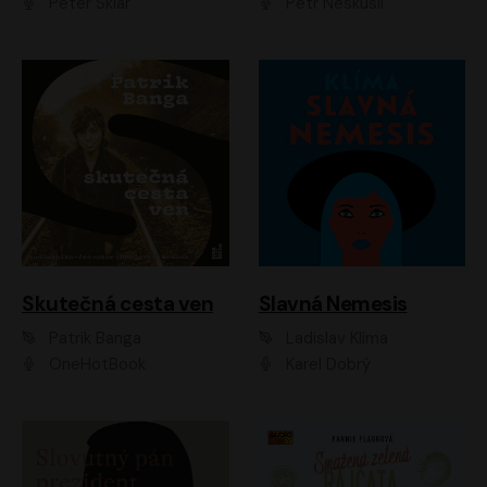
Peter Sklár
Petr Neskusil
Skutečná cesta ven
Slavná Nemesis
Patrik Banga
Ladislav Klíma
OneHotBook
Karel Dobrý