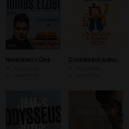
Novinářem v Číně
O zvířátkách a divných věcech
Tomáš Etzler
Alois Mikulka
Tomáš Etzler
Viktor Preiss