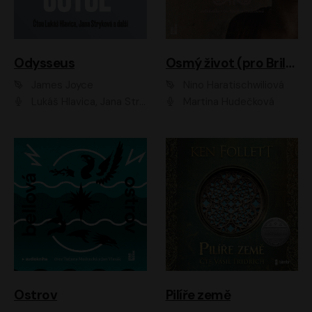
Odysseus
Osmý život (pro Brilku)
James Joyce
Nino Haratischwiliová
Lukáš Hlavica, Jana Stryková
Martina Hudečková
Ostrov
Pilíře země