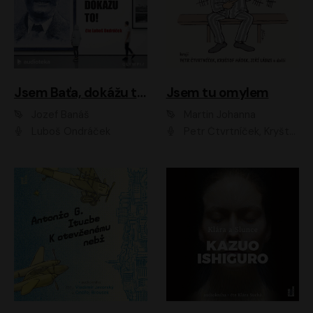
Jsem Baťa, dokážu to!
Jsem tu omylem
Jozef Banáš
Martin Johanna
Luboš Ondráček
Petr Čtvrtníček, Kryštof Hádek, Jiří Lábus, Dana Černá, Miroslav Táborský, Oldřich Navrátil, Milan Šteindler, David Vávra, Marie Tomsová