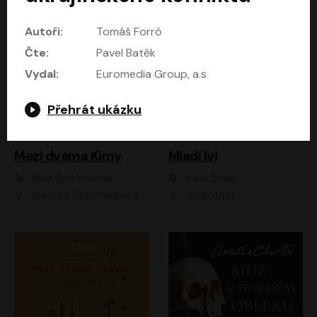
Autoři:
Tomáš Forró
Čte:
Pavel Batěk
Vydal:
Euromedia Group, a.s
Přehrát ukázku
Mezi dvěma Kimy
Mladí lvi
Nina Špitálníková
Irwin Shaw
Barbora Goldmannová
Audiotéka