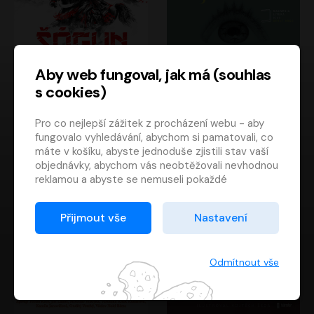
Aby web fungoval, jak má (souhlas
s cookies)
Šógun
Tajemství
Pro co nejlepší zážitek z procházení webu - aby
James Clavell
Tereza Dobiášová
fungovalo vyhledávání, abychom si pamatovali, co
Pavel Soukup
Milena Steinmasslová
máte v košíku, abyste jednoduše zjistili stav vaší
objednávky, abychom vás neobtěžovali nevhodnou
reklamou a abyste se nemuseli pokaždé
přihlašovat.
Proto od vás potřebujeme souhlas se
Přijmout vše
Nastavení
zpracováním souborů cookies
, tj. malých souborů,
které se dočasně ukládají ve vašem prohlížeči.
Děkujeme, že nám ho dáte a pomůžete nám tak
Odmítnout vše
web zlepšovat.