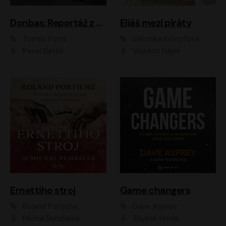
Donbas: Reportáž z ukrajinského konfliktu
Eliáš mezi piráty
Tomáš Forró
Veronika Krištofová
Pavel Batěk
Vojtěch Hájek
Ernettiho stroj
Game changers
Roland Portiche
Dave Asprey
Michal Bumbálek
Zbyšek Horák