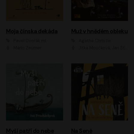
Moja čínska dekáda
Muž v hnědém obleku
Pavel Dvořák ml.
Agatha Christie
Mário Zeumer
Jitka Moučková, Jan Šťastný, Zbyšek Horák
Myši patří do nebe
Na Seně