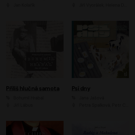
Jan Kolařík
Jiří Vyorálek, Helena Dvořáková, Pavel Šimčík, Ondřej Rychlý, Radek Holub, Filip Kaňkovský, Luboš Veselý, Tomáš Dastlík, Tereza Dočkalová, David Nyč
Příliš hlučná samota
Psí dny
Bohumil Hrabal
Jana Jašová
Jiří Lábus
Petra Špalková, Petr Čtvrtníček