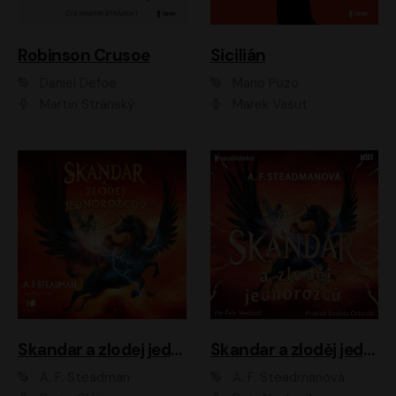
Robinson Crusoe
Sicilián
Daniel Defoe
Mario Puzo
Martin Stránský
Marek Vašut
Skandar a zlodej jednorožcov
Skandar a zloděj jednorožců
A. F. Steadman
A. F. Steadmanová