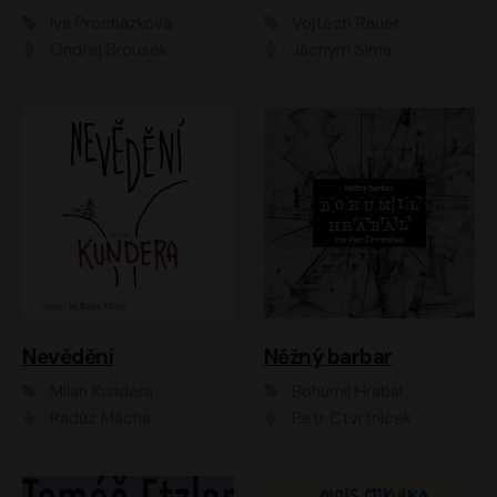
Iva Procházková
Vojtěch Rauer
Ondřej Brousek
Jáchym Šíma
Nevědění
Něžný barbar
Milan Kundera
Bohumil Hrabal
Radúz Mácha
Petr Čtvrtníček