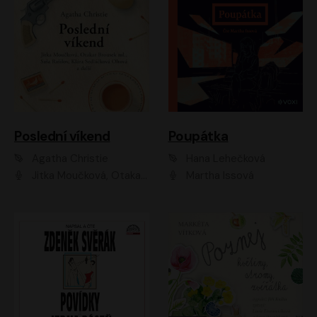
Poslední víkend
Poupátka
Agatha Christie
Hana Lehečková
Jitka Moučková, Otakar Brousek ml., Lenka Termerová, Šárka Krausová, Radek Hoppe, Petr Stach, Viktor Dvořák, Klára Oltová, Andrea Elsnerová, Saša Rašilov, Vojtěch Hájek, Barbora Vágnerová
Martha Issová