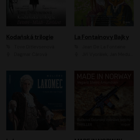
Kodaňská trilogie
La Fontainovy Bajky
Tove Ditlevsenová
Jean De La Fontaine
Dagmar Čárová
Jiří Vyorálek, Jan Meduna, Tereza Vilišová, Jitka Molavcová, Jan Vlasák, Petr Čtvrtníček, Vasil Fridrich, Jan Cina