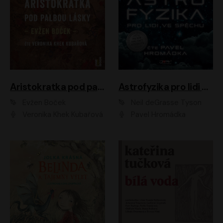
Aristokratka pod palbou lásky
Astrofyzika pro lidi ve spěchu
Evžen Boček
Neil deGrasse Tyson
Veronika Khek Kubařová
Pavel Hromádka