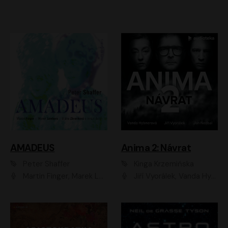
AMADEUS
Anima 2: Návrat
Peter Shaffer
Kinga Krzemińska
Martin Finger, Marek Lambora, Eliška Zbanková, Martin Písařík, Václav Neužil, Kamil Halbich, Aleš Procházka, Miroslav Táborský, Hanuš Bor, Jan Hájek
Jiří Vyorálek, Vanda Hybnerová, Jan Nedbal, Tereza Vilišová, Matylda Miškovská, Johana Tesařová, Jana Boušková, Ivana Uhlířová, Martin Myšička, Dana Černá, Ladislav Frej, Miroslav Hanuš, Zuzana Kronerová, Pavel Neškudla, Luboš Veselý, Jan Holík, Ondřej Malý, Leoš Noha, Karolína Baranová, Jan Battěk, Kryštof Bartoš, Daniela Čermáková, Hanuš Bor, Petr Gojda, Lucie Laňková, Jan Horák Radúz Mácha, Jan Meduna, Marta Menes, Jaromíra Mílová, Michal Sieczkowski, Jiří Suchánek, Anežka Šťastná, Lenka Vrtišková - Nejezchlebová, Jiří Wohanka