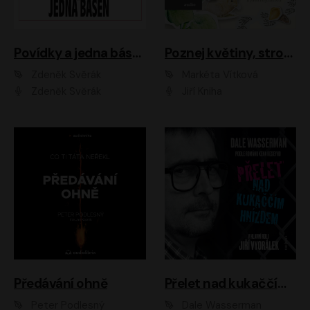
Povídky a jedna báseň
Poznej květiny, stromy, zvířátka
Zdeněk Svěrák
Markéta Vítková
Zdeněk Svěrák
Jiří Kniha
Předávání ohně
Přelet nad kukaččím hnízdem
Peter Podlesný
Dale Wasserman