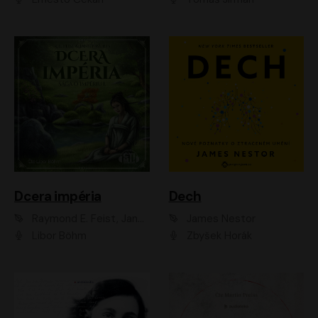
Dcera impéria
Dech
Raymond E. Feist, Janny Wurts
James Nestor
Libor Böhm
Zbyšek Horák