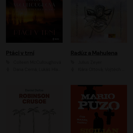
Ptáci v trní
Radúz a Mahulena
Colleen McCulloughová
Julius Zeyer
Dana Černá, Lukáš Hlavica
Klára Oltová, Vojtěch Hájek, Růžena Merunková, Dušan Sitek, Simona Postlerová, Ljuba Krbová, Petr Lněnička, Saša Rašilov