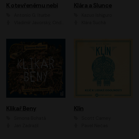
K otevřenému nebi
Klára a Slunce
Antonio G. Iturbe
Kazuo Ishiguro
Vladimír Javorský, Ondřej Brousek
Klára Suchá
Klikař Beny
Klín
Simona Bohatá
Scott Carney
Jan Zadražil
Pavel Nečas