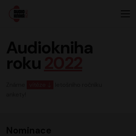
Hlavn
Men
Audiokniha roku
Audiokniha
roku
2022
Známe
vítěze
letošního ročníku
ankety!
Nominace