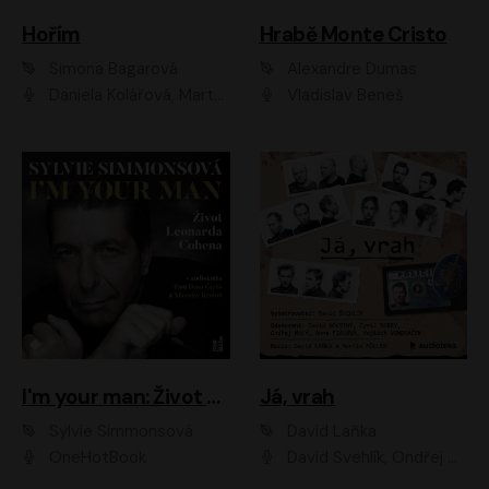
Hořím
Hrabě Monte Cristo
Simona Bagarová
Alexandre Dumas
Daniela Kolářová, Martha Issová, Pavel Řezníček, Klára Melíšková, Kryštof Hádek, Zdeněk Svěrák, Simona Bagarová
Vladislav Beneš
I'm your man: Život Leonarda Cohena
Já, vrah
Sylvie Simmonsová
David Laňka
OneHotBook
David Švehlík, Ondřej Malý, Anna Fialová, Cyril Dobrý, Vojtěch Vondráček, David Novotný, Ladislav Cigánek