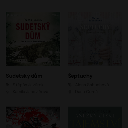
Sudetský dům
Šeptuchy
Štěpán Javůrek
Alena Sabuchová
Kamila Janovičová
Dana Černá