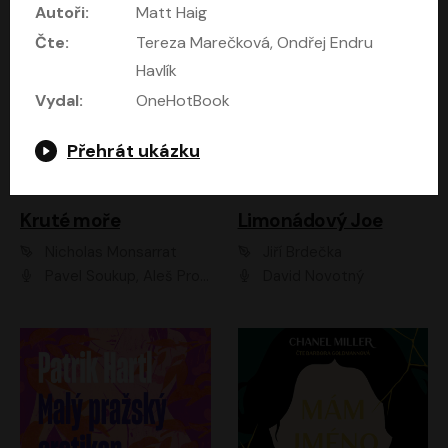
Autoři:
Matt Haig
Čte:
Tereza Marečková, Ondřej Endru
Havlík
Vydal:
OneHotBook
Přehrát ukázku
Kruté moře
Limonádový Joe
Nicholas Monsarrat
Jiří Brdečka
Pavel Soukup, Aleš Procházka, David Novotný, Marek Holý, Martin Preiss, Jakub Saic, Petr Neskusil, David Matásek, Vasil Fridrich, Pavel Rímský, Zuzana Slavíková, Zbyšek Horák, Martin Zahálka, Luboš Ondráček, Amélie Vránová, Andrea Elsnerová, Anna Theimerová, Antonín Navrátil, Apolena Velsová, Bohdan Tůma, Filip Jančík, Filip Švarc, Jan Škvor, Jiří Köhler, Kateřina Peřinová, Kristýna Nebeská, Kristýna Skružná, Ladislav Cigánek, Libor Terš, Lucie Timíková, Martin Hruška, Martin Stránský, Michal Holán, Michal Jagelka, Milada Vaňkátová, Oldřich Hajlich, Pavel Dytrt, Petr Burian, Petr Gelnar, Radek Hoppe, Radek Škvor, Radovan Vaculík, Richard Fiala, Robert Hájek, Robin Pařík, Roman Hajlich, Roman Říčař, Svatopluk Schuller, Terezie Taberyová, Valentina Vránová, Vojtěch hájek, Zuzana Kajnarová Říčařová
David Novotný