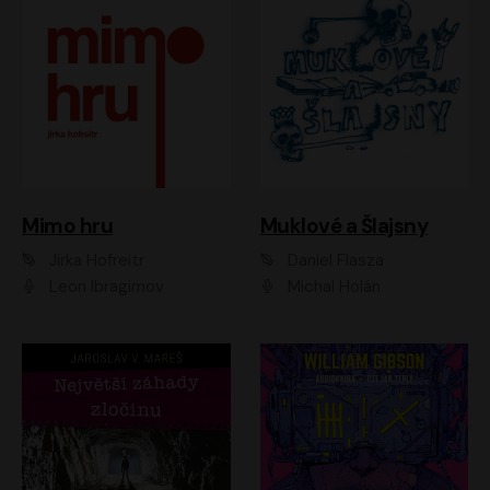
Muklové a Šlajsny
Mimo hru
Daniel Flasza
Jirka Hofreitr
Michal Holán
Leon Ibragimov