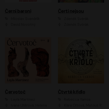
Černí baroni
Čerti nejsou
Miloslav Švandrlík
Zdeněk Svěrák
David Novotný
Zdeněk Svěrák
Červotoč
Čtvrté křídlo
Layla Martinez
Rebecca Yarros
Ivana Uhlířová, Helena Čermáková
Klára Oltová, Matouš Ruml