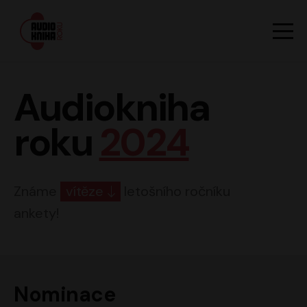
Hlavn
Men
Audiokniha roku
Audiokniha
roku
2024
Známe
vítěze
letošního ročníku
ankety!
Nominace