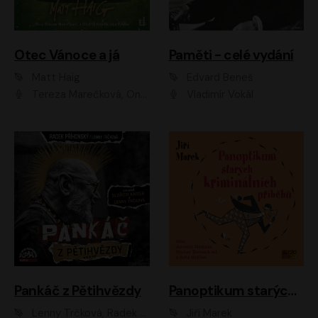
Otec Vánoce a já
Paměti - celé vydání
Matt Haig
Edvard Beneš
Tereza Marečková, Ondřej Endru Havlík
Vladimír Vokál
Pankáč z Pětihvězdy
Panoptikum starých kriminálních příběhů
Lenny Trčková, Radek Příhonský
Jiří Marek