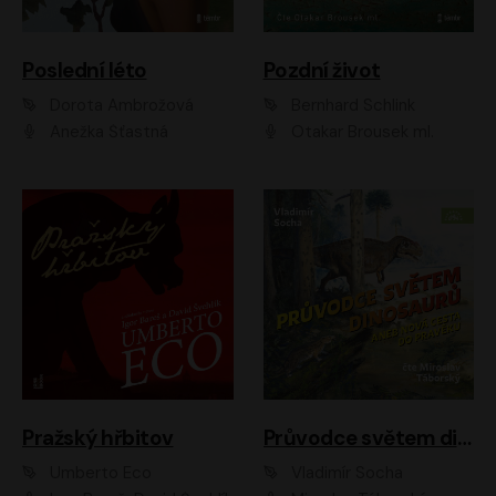
Poslední léto
Pozdní život
Dorota Ambrožová
Bernhard Schlink
Anežka Šťastná
Otakar Brousek ml.
Pražský hřbitov
Průvodce světem dinosaurů aneb Nová cesta do pravěku
Umberto Eco
Vladimír Socha