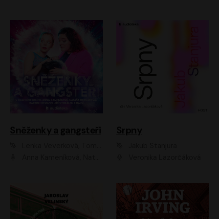
Sněženky a gangsteři
Srpny
Lenka Veverková, Tomáš Dianiška
Jakub Stanjura
Anna Kameníková, Nataša Bednářová, Tereza Hof, Taťjana Medvecká, Zuzana Slavíková, Šimon Krupa, Robert Mikluš, Jiří Vyorálek, Kryštof Hádek, Martin Hofmann, Martin Hruška
Veronika Lazorčáková