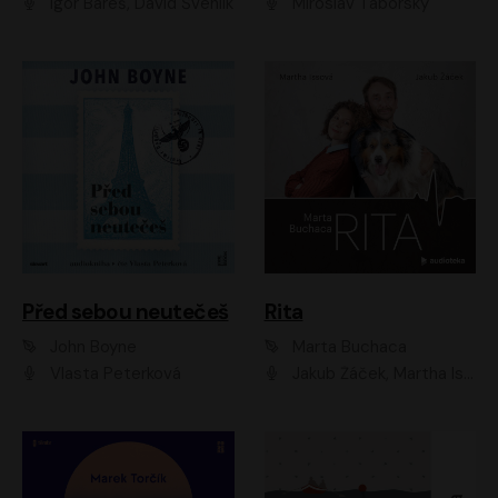
Igor Bareš, David Švehlík
Miroslav Táborský
Před sebou neutečeš
Rita
John Boyne
Marta Buchaca
Vlasta Peterková
Jakub Žáček, Martha Issová