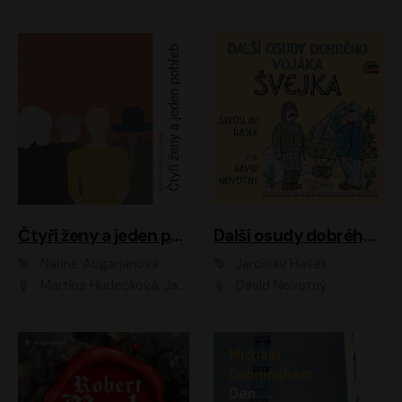
Čtyři ženy a jeden pohřeb
Další osudy dobrého vojáka Švejka
Narine Abgarjanová
Jaroslav Hašek
Martina Hudečková, Jaromír Meduna
David Novotný