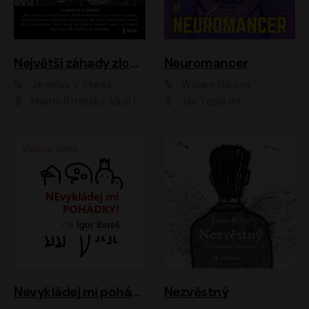
Největší záhady zločinu
Neuromancer
Jaroslav V. Mareš
William Gibson
Martin Stránský, Vasil Fridrich, Filip Jančík, Martin Preiss, Marek Holý, Lukáš Hlavica, Libor Hruška, Jan Maxián, Ladislav Cigánek, Jiří Ployhar, Filip Švarc, Vilém Udatný, Jan Vondráček, Jitka Ježková, Zuzana Slavíková, Michaela Klenková, Lucie Juřičková, Miriam Chytilová, Martina Hudečková
Jan Teplý ml.
Nevykládej mi pohádky
Nezvěstný