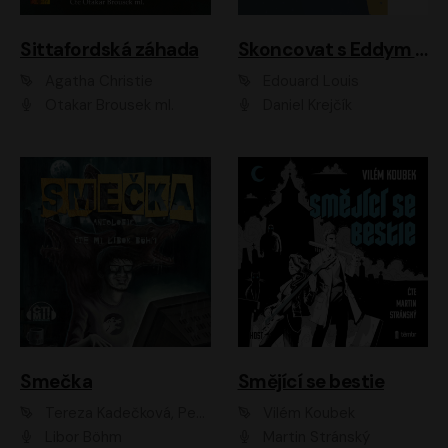
Sittafordská záhada
Skoncovat s Eddym B.
Agatha Christie
Édouard Louis
Otakar Brousek ml.
Daniel Krejčík
Smečka
Smějící se bestie
Tereza Kadečková, Petr Boček, Nelly Černohorská, Ondřej Kocáb, Ludmila Svozilová, Miroslav Pech, Karin Novotná, Jiří Sivok, Martin Štefko, Kateřina Malec Houfková, Tomáš Marton, Madla Pospíšilová Karasová, Michal Březina, Veronika Fiedlerová, Lukáš Vavrečka, Přemysl Krejčík, Mort Castle
Vilém Koubek
Libor Böhm
Martin Stránský