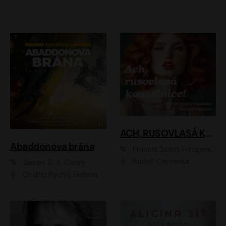
ACH, RUSOVLASÁ KOUZELNICE!
Abaddonova brána
Francis Scott Fitzgerald
Rudolf Červenka
James S. A. Corey
Ondřej Rychlý, Helena Dvořáková, Tereza Císařová, Jan Teplý, Jiří Vyorálek, Matěj Převrátil