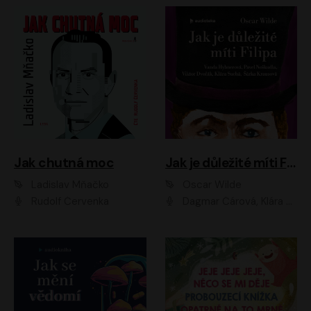
Jak chutná moc
Jak je důležité míti Filipa
Ladislav Mňačko
Oscar Wilde
Rudolf Červenka
Dagmar Čárová, Klára Suchá, Martin Hruška, Otakar Brousek ml., Pavel Neškudla, Radek Hoppe, Šárka Krausová, Vanda Hybnerová, Viktor Dvořák