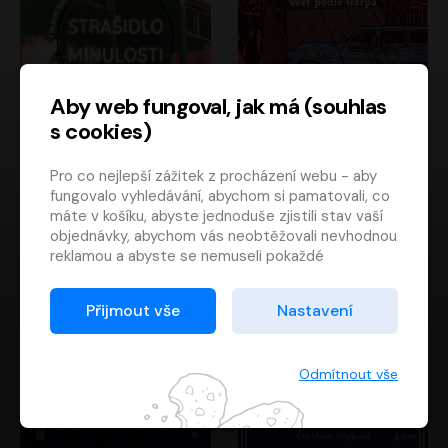
Aby web fungoval, jak má (souhlas
s cookies)
Strašidlo minulosti
Svět podle Garpa
Pro co nejlepší zážitek z procházení webu - aby
Jaroslav Velinský
John Irving
fungovalo vyhledávání, abychom si pamatovali, co
Libor Hruška
David Novotný
máte v košíku, abyste jednoduše zjistili stav vaší
objednávky, abychom vás neobtěžovali nevhodnou
reklamou a abyste se nemuseli pokaždé
přihlašovat.
Proto od vás potřebujeme souhlas se
Přijmout vše
Nastavení
zpracováním souborů cookies
, tj. malých souborů,
které se dočasně ukládají ve vašem prohlížeči.
Děkujeme, že nám ho dáte a pomůžete nám tak
Odmítnout vše
web zlepšovat.