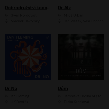
Dobrodružství kocoura Fiškuse a dědy Pettsona 1
Dr. Alz
Sven Nordqvist
Miloš Urban
Vladimír Javorský
Jan Vlasák, Vasil Fridrich
Dr. No
Dům
Ian Fleming
Jaroslava Hrdina Mištová
Jiří Dvořák
Eliška Křenková