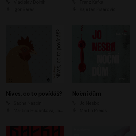
Vladislav Dolník
Franz Kafka
Igor Bareš
Kajetán Písařovic
Nives, co to povídáš?
Noční dům
Sacha Naspini
Jo Nesbo
Martina Hudečková, Jaromír Meduna, Zuzana Slavíková
Martin Preiss