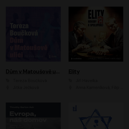
Dům v Matoušově ulici
Elity
Tereza Boučková
Jiří Havelka
Jitka Ježková
Anna Kameníková, Filip Březina, Jiří Lábus, Jiří Vyorálek, Klára Melíšková, Miloslav König, Miroslav Hanuš, Pavla Tomicová, Petr Lněnička, Richard Stanke, Taťjana Medveská, Václav Neužil, Vojtech Vondráček, Zdeněk Piškula