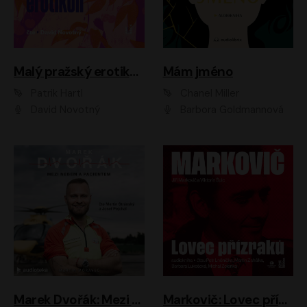
Malý pražský erotikon
Mám jméno
Patrik Hartl
Chanel Miller
David Novotný
Barbora Goldmannová
Marek Dvořák: Mezi nebem a pacientem
Markovič: Lovec přízraků