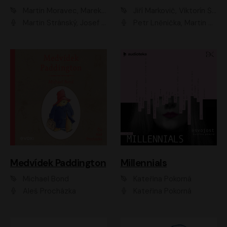
Martin Moravec, Marek Dvořák
Jiří Markovič, Viktorín Šulc
Martin Stránský, Josef Pejchal, Petra Bučková
Petr Lněnička, Martin Zahálka, Barbara Lukešová, Michal Zelenka
Medvídek Paddington
Millennials
Michael Bond
Kateřina Pokorná
Aleš Procházka
Kateřina Pokorná