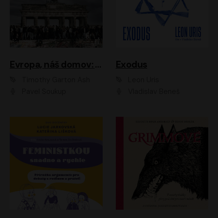
Evropa, náš domov: Od vylodění v Normandii po válku na Ukrajině
Exodus
Timothy Garton Ash
Leon Uris
Pavel Soukup
Vladislav Beneš