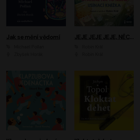
Jak se mění vědomí
JEJE JEJE JEJE, NĚCO SE MI DĚJE + PROBOUZECÍ KNÍŽKA + OPATRNĚ NA TO MRNĚ + USÍNACÍ KNÍŽKA
Michael Pollan
Robin Král
Zbyšek Horák
Robin Král