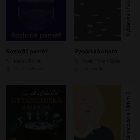
Rozložíš paměť
Rybářská chata
Marek Torčík
Stein Torleif Bjella
Vojtěch Hrabák
Jan Hájek