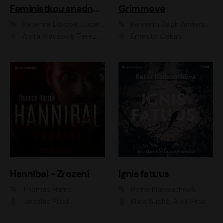
Feministkou snadno a rychle
Grimmové
Kateřina Lišková, Lucie Jarkovská
Kenneth Bøgh Andersen, Benni Bødker
Anita Krausová, Tereza Dočkalová
Ernesto Čekan
Hannibal - Zrození
Ignis fatuus
Thomas Harris
Petra Klabouchová
Jaroslav Plesl
Klára Suchá, Aleš Procházka