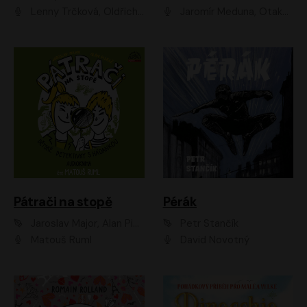
Lenny Trčková, Oldřich Kaiser
Jaromír Meduna, Otakar Brousek ml., Saša Rašilov
Pátrači na stopě
Pérák
Jaroslav Major, Alan Piskač
Petr Stančík
Matouš Ruml
David Novotný