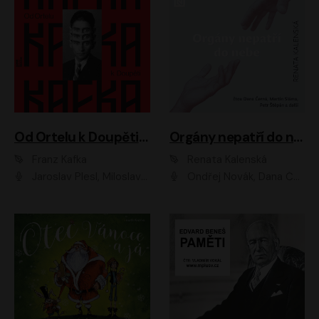
Od Ortelu k Doupěti – tucet Kafkových povídek
Orgány nepatří do nebe
Franz Kafka
Renata Kalenská
Jaroslav Plesl, Miloslav Mejzlík, David Novotný, Lukáš Hlavica, Jaromír Meduna, Václav Neužil, Otakar Brousek ml., Jan Holík, Václav Marhold
Ondřej Novák, Dana Černá, Martin Sláma, Petr Štěpán, Libor Hruška, Filip Jančík, Jakub Urbánek, Barbora Goldmannová, Karolína Zbořilová, Petra Šimberová, Richard Wágner, Klára Sochorová, Šárka Šildová, Zbyšek Horák, Anita Krausová