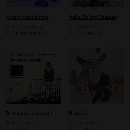
Ani minuta ticha
Arila: Stíny Citadely
Ema Labudová
Radek Starý
Anna Kameníková
Jitka Ježková
Betonová zahrada
Bídníci
Ian McEwan
Victor Hugo
Vasil Fridrich
Jan Vlasák