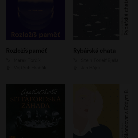
Rozložíš paměť
Rybářská chata
Marek Torčík
Stein Torleif Bjella
Vojtěch Hrabák
Jan Hájek