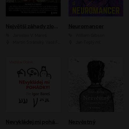
Největší záhady zločinu
Neuromancer
Jaroslav V. Mareš
William Gibson
Martin Stránský, Vasil Fridrich, Filip Jančík, Martin Preiss, Marek Holý, Lukáš Hlavica, Libor Hruška, Jan Maxián, Ladislav Cigánek, Jiří Ployhar, Filip Švarc, Vilém Udatný, Jan Vondráček, Jitka Ježková, Zuzana Slavíková, Michaela Klenková, Lucie Juřičková, Miriam Chytilová, Martina Hudečková
Jan Teplý ml.
Nevykládej mi pohádky
Nezvěstný