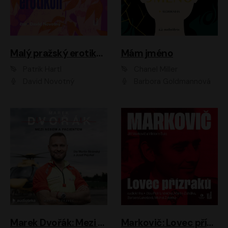
Malý pražský erotikon
Mám jméno
Patrik Hartl
Chanel Miller
David Novotný
Barbora Goldmannová
Marek Dvořák: Mezi nebem a pacientem
Markovič: Lovec přízraků