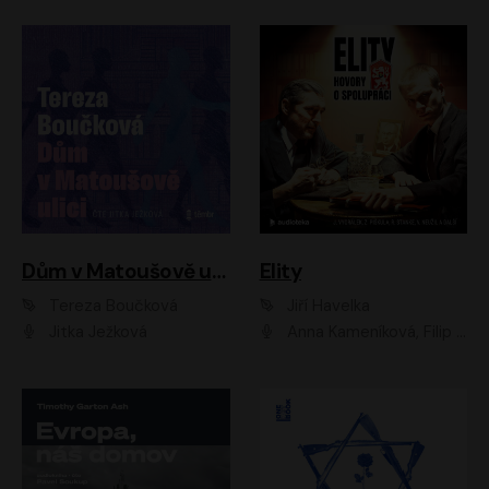
Dům v Matoušově ulici
Elity
Tereza Boučková
Jiří Havelka
Jitka Ježková
Anna Kameníková, Filip Březina, Jiří Lábus, Jiří Vyorálek, Klára Melíšková, Miloslav König, Miroslav Hanuš, Pavla Tomicová, Petr Lněnička, Richard Stanke, Taťjana Medveská, Václav Neužil, Vojtech Vondráček, Zdeněk Piškula