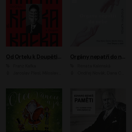
Od Ortelu k Doupěti – tucet Kafkových povídek
Orgány nepatří do nebe
Franz Kafka
Renata Kalenská
Jaroslav Plesl, Miloslav Mejzlík, David Novotný, Lukáš Hlavica, Jaromír Meduna, Václav Neužil, Otakar Brousek ml., Jan Holík, Václav Marhold
Ondřej Novák, Dana Černá, Martin Sláma, Petr Štěpán, Libor Hruška, Filip Jančík, Jakub Urbánek, Barbora Goldmannová, Karolína Zbořilová, Petra Šimberová, Richard Wágner, Klára Sochorová, Šárka Šildová, Zbyšek Horák, Anita Krausová