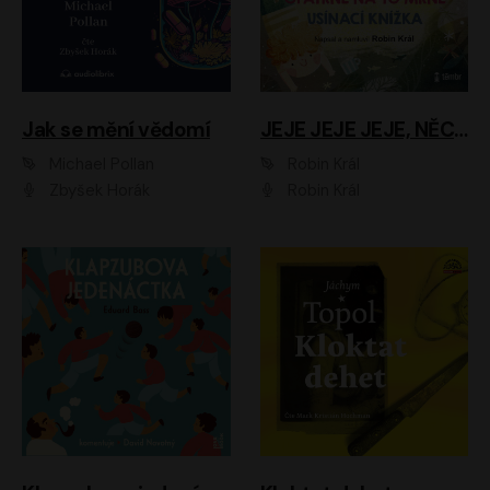
Jak se mění vědomí
JEJE JEJE JEJE, NĚCO SE MI DĚJE + PROBOUZECÍ KNÍŽKA + OPATRNĚ NA TO MRNĚ + USÍNACÍ KNÍŽKA
Michael Pollan
Robin Král
Zbyšek Horák
Robin Král