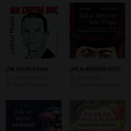
Jak chutná moc
Jak je důležité míti Filipa
Ladislav Mňačko
Oscar Wilde
Rudolf Červenka
Dagmar Čárová, Klára Suchá, Martin Hruška, Otakar Brousek ml., Pavel Neškudla, Radek Hoppe, Šárka Krausová, Vanda Hybnerová, Viktor Dvořák