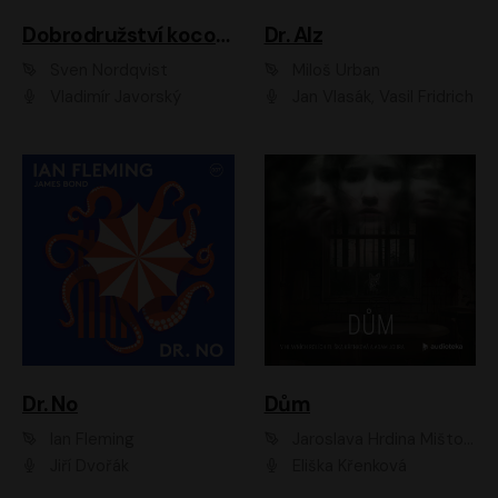
Dobrodružství kocoura Fiškuse a dědy Pettsona 1
Dr. Alz
Sven Nordqvist
Miloš Urban
Vladimír Javorský
Jan Vlasák, Vasil Fridrich
Dr. No
Dům
Ian Fleming
Jaroslava Hrdina Mištová
Jiří Dvořák
Eliška Křenková