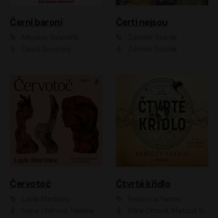
Černí baroni
Čerti nejsou
Miloslav Švandrlík
Zdeněk Svěrák
David Novotný
Zdeněk Svěrák
Červotoč
Čtvrté křídlo
Layla Martinez
Rebecca Yarros
Ivana Uhlířová, Helena Čermáková
Klára Oltová, Matouš Ruml