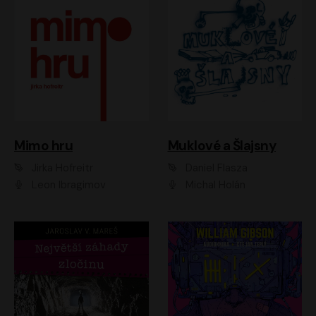
Muklové a Šlajsny
Mimo hru
Daniel Flasza
Jirka Hofreitr
Michal Holán
Leon Ibragimov