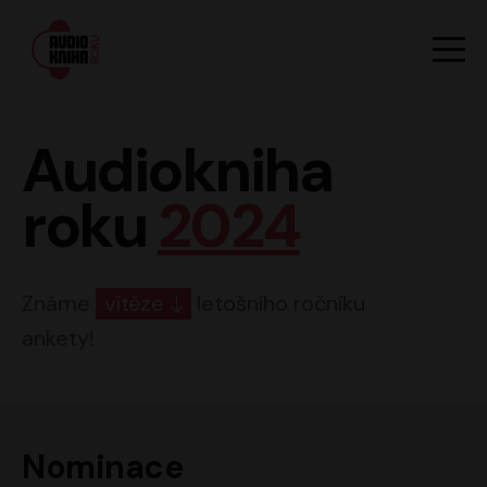
Hlavn
Men
Audiokniha roku
Audiokniha
roku
2024
Známe
vítěze
letošního ročníku
ankety!
Nominace