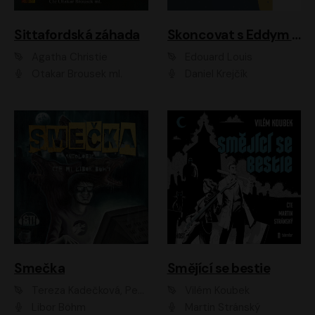
Sittafordská záhada
Skoncovat s Eddym B.
Agatha Christie
Édouard Louis
Otakar Brousek ml.
Daniel Krejčík
Smečka
Smějící se bestie
Tereza Kadečková, Petr Boček, Nelly Černohorská, Ondřej Kocáb, Ludmila Svozilová, Miroslav Pech, Karin Novotná, Jiří Sivok, Martin Štefko, Kateřina Malec Houfková, Tomáš Marton, Madla Pospíšilová Karasová, Michal Březina, Veronika Fiedlerová, Lukáš Vavrečka, Přemysl Krejčík, Mort Castle
Vilém Koubek
Libor Böhm
Martin Stránský