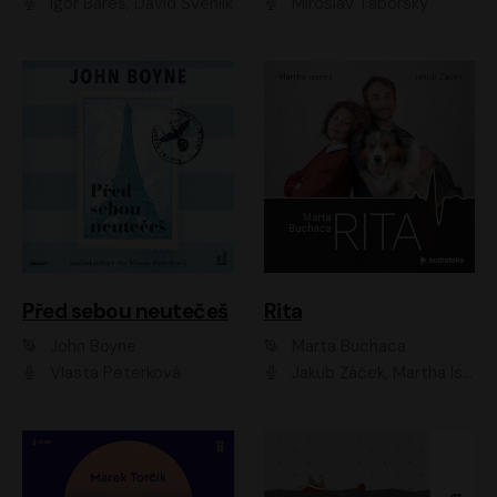
Igor Bareš, David Švehlík
Miroslav Táborský
Před sebou neutečeš
Rita
John Boyne
Marta Buchaca
Vlasta Peterková
Jakub Žáček, Martha Issová