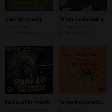
Otec Vánoce a já
Paměti - celé vydání
Matt Haig
Edvard Beneš
Tereza Marečková, Ondřej Endru Havlík
Vladimír Vokál
Pankáč z Pětihvězdy
Panoptikum starých kriminálních příběhů
Lenny Trčková, Radek Příhonský
Jiří Marek