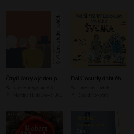
Čtyři ženy a jeden pohřeb
Další osudy dobrého vojáka Švejka
Narine Abgarjanová
Jaroslav Hašek
Martina Hudečková, Jaromír Meduna
David Novotný