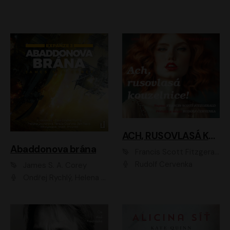
ACH, RUSOVLASÁ KOUZELNICE!
Abaddonova brána
Francis Scott Fitzgerald
Rudolf Červenka
James S. A. Corey
Ondřej Rychlý, Helena Dvořáková, Tereza Císařová, Jan Teplý, Jiří Vyorálek, Matěj Převrátil