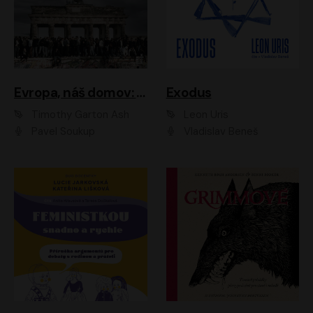
Evropa, náš domov: Od vylodění v Normandii po válku na Ukrajině
Exodus
Timothy Garton Ash
Leon Uris
Pavel Soukup
Vladislav Beneš