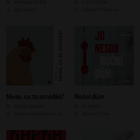
Vladislav Dolník
Franz Kafka
Igor Bareš
Kajetán Písařovic
Nives, co to povídáš?
Noční dům
Sacha Naspini
Jo Nesbo
Martina Hudečková, Jaromír Meduna, Zuzana Slavíková
Martin Preiss