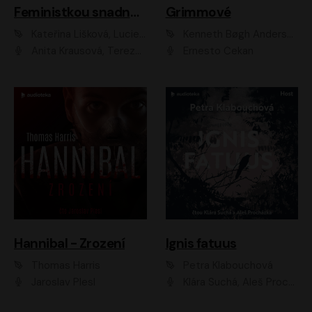
Feministkou snadno a rychle
Grimmové
Kateřina Lišková, Lucie Jarkovská
Kenneth Bøgh Andersen, Benni Bødker
Anita Krausová, Tereza Dočkalová
Ernesto Čekan
Hannibal - Zrození
Ignis fatuus
Thomas Harris
Petra Klabouchová
Jaroslav Plesl
Klára Suchá, Aleš Procházka