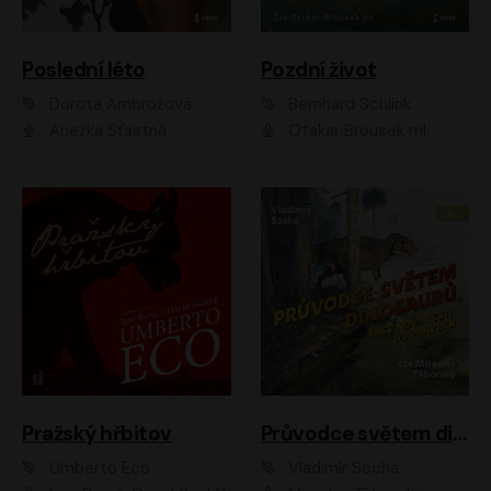
Poslední léto
Pozdní život
Dorota Ambrožová
Bernhard Schlink
Anežka Šťastná
Otakar Brousek ml.
Pražský hřbitov
Průvodce světem dinosaurů aneb Nová cesta do pravěku
Umberto Eco
Vladimír Socha