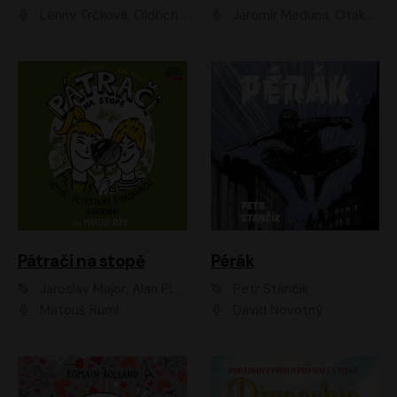
Lenny Trčková, Oldřich Kaiser
Jaromír Meduna, Otakar Brousek ml., Saša Rašilov
Pátrači na stopě
Pérák
Jaroslav Major, Alan Piskač
Petr Stančík
Matouš Ruml
David Novotný