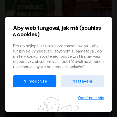
Aby web fungoval, jak má (souhlas
s cookies)
Strašidlo minulosti
Svět podle Garpa
Pro co nejlepší zážitek z procházení webu - aby
Jaroslav Velinský
John Irving
fungovalo vyhledávání, abychom si pamatovali, co
Libor Hruška
David Novotný
máte v košíku, abyste jednoduše zjistili stav vaší
objednávky, abychom vás neobtěžovali nevhodnou
reklamou a abyste se nemuseli pokaždé
přihlašovat.
Proto od vás potřebujeme souhlas se
Přijmout vše
Nastavení
zpracováním souborů cookies
, tj. malých souborů,
které se dočasně ukládají ve vašem prohlížeči.
Děkujeme, že nám ho dáte a pomůžete nám tak
Odmítnout vše
web zlepšovat.