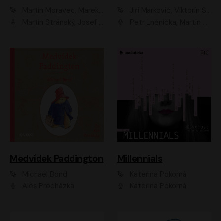
Martin Moravec, Marek Dvořák
Jiří Markovič, Viktorín Šulc
Martin Stránský, Josef Pejchal, Petra Bučková
Petr Lněnička, Martin Zahálka, Barbara Lukešová, Michal Zelenka
Medvídek Paddington
Millennials
Michael Bond
Kateřina Pokorná
Aleš Procházka
Kateřina Pokorná