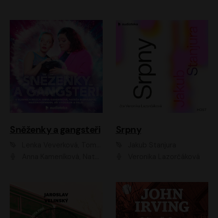
Sněženky a gangsteři
Srpny
Lenka Veverková, Tomáš Dianiška
Jakub Stanjura
Anna Kameníková, Nataša Bednářová, Tereza Hof, Taťjana Medvecká, Zuzana Slavíková, Šimon Krupa, Robert Mikluš, Jiří Vyorálek, Kryštof Hádek, Martin Hofmann, Martin Hruška
Veronika Lazorčáková