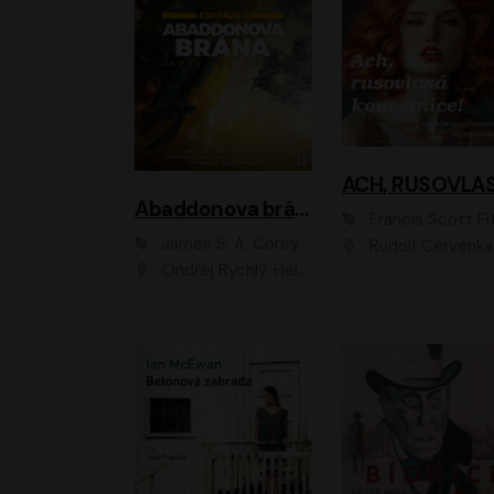
Abaddonova brána
Francis Scott Fitzger
James S. A. Corey
Rudolf Červenka
Ondřej Rychlý, Helena Dvořáková, Tereza Císařová, Jan Teplý, Jiří Vyorálek, Matěj Převrátil