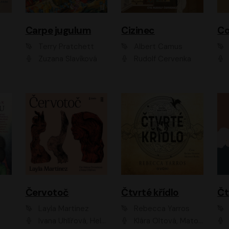
Carpe jugulum
Cizinec
Co
Terry Pratchett
Albert Camus
Zuzana Slavíková
Rudolf Červenka
Červotoč
Čtvrté křídlo
Layla Martinez
Rebecca Yarros
Ivana Uhlířová, Helena Čermáková
Klára Oltová, Matouš Ruml