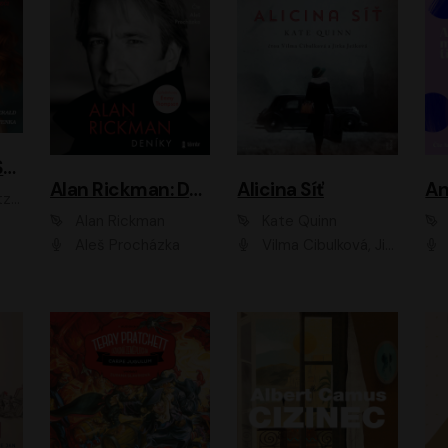
ACH, RUSOVLASÁ KOUZELNICE!
Alan Rickman: Deníky
Alicina Síť
An
ald
Alan Rickman
Kate Quinn
Aleš Procházka
Vilma Cibulková, Jitka Ježková