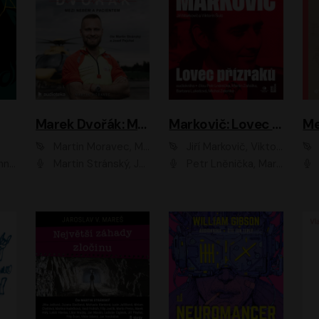
Marek Dvořák: Mezi nebem a pacientem
Markovič: Lovec přízraků
Martin Moravec, Marek Dvořák
Jiří Markovič, Viktorín Šulc
vá
Martin Stránský, Josef Pejchal, Petra Bučková
Petr Lněnička, Martin Zahálka, Barbara Lukešová, Michal Zelenka