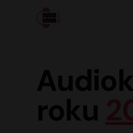
Audiokniha roku
Audiok
roku
2