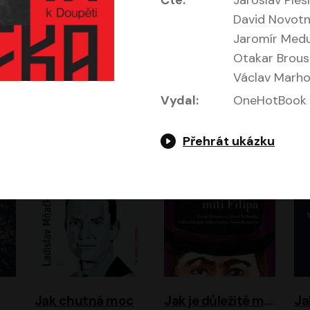
Čte:
Jaroslav Plesl
David Novotný
Jaromír Medun
Otakar Brouse
Václav Marho
Evropa, náš domov: Od vylodění v Normandii po válku na Ukrajině
Exodus
Vydal:
OneHotBook
Timothy Garton Ash
Leon Uris
ráček, Zdeněk Piškula
Pavel Soukup
Vladislav Beneš
Přehrát ukázku
Jak chutná moc
Jak je důležité míti Filipa