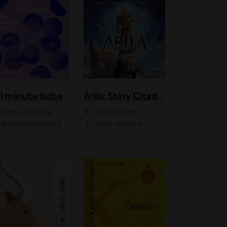
i minuta ticha
Arila: Stíny Citadely
Ema Labudová
Radek Starý
Anna Kameníková
Jitka Ježková