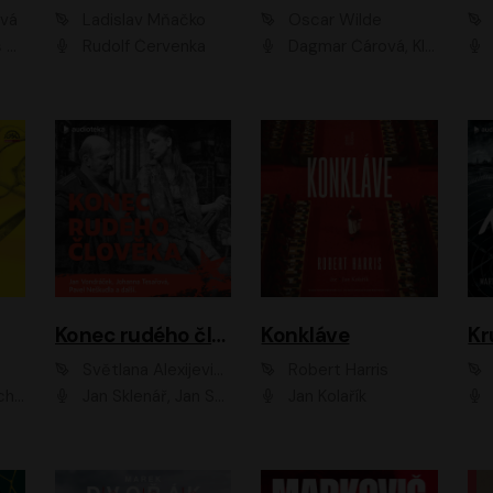
ová
Ladislav Mňačko
Oscar Wilde
ka
Rudolf Červenka
Dagmar Čárová, Klára Suchá, Martin Hruška, Otakar Brousek ml., Pavel Neškudla, Radek Hoppe, Šárka Krausová, Vanda Hybnerová, Viktor Dvořák
Konec rudého člověka
Konkláve
Kr
Světlana Alexijevičová, Daniel Majling
Robert Harris
man
Jan Sklenář, Jan Staněk, Jan Vondráček, Johanna Tesařová, Klára Sedláčková Ottová, Magdalena Zimová, Marie Poulová, Martin Matejka, Miroslav Zavičár, Pavel Neškudla, Samuel Toman, Šimon Kučera, Štěpánka Fingerhutová, Tomáš Turek
Jan Kolařík
Pavel Souk