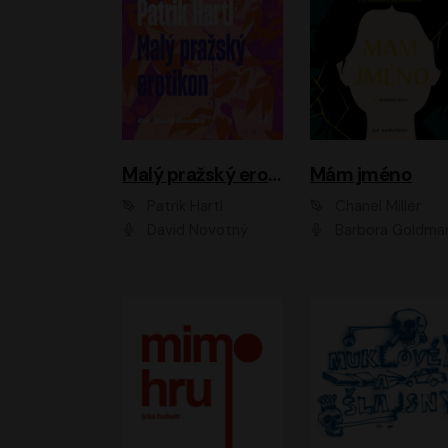
Malý pražský erotikon
Mám jméno
Patrik Hartl
Chanel Miller
David Novotný
Barbora Goldmanno