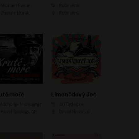
Michael Pollan
Robin Král
Zbyšek Horák
Robin Král
uté moře
Limonádový Joe
Nicholas Monsarrat
Jiří Brdečka
up, Aleš Procházka, David Novotný, Marek Holý, Martin Preiss, Jakub Saic, Petr Neskusil, David Matásek, Vasil Fridrich, Pavel Rímský, Zuzana Slavíková, Zbyšek Horák, Martin Zahálka, Luboš Ondráček, Amélie Vránová, Andrea Elsnerová, Anna Theimerová, Antonín Navrátil, Apolena Velsová, Bohdan Tůma, Filip Jančík, Filip Švarc, Jan Škvor, Jiří Köhler, Kateřina Peřinová, Kristýna Nebeská, Kristýna Skružná, Ladislav Cigánek, Libor Terš, Lucie Timíková, Martin Hruška, Martin Stránský, Michal Holán, Michal Jagelka, Milada Vaňkátová, Oldřich Hajlich, Pavel Dytrt, Petr Burian, Petr Gelnar, Radek Hoppe, Radek Škvor, Radovan Vaculík, Richard Fiala, Robert Hájek, Robin Pařík, Roman Hajlich, Roman Říčař, Svatopluk Schuller, Terezie Taberyová, Valentina Vránová, Vojtěch hájek, Zuzana Kajnarová Říčařová
David Novotný