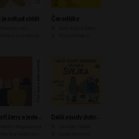
 je odtud vidět
Čarodějky
Mariana Leky
Karin Krajčo Babinská
Helena Dvořáková
Richard Krajčo
Čtyři ženy a jeden pohřeb
Další osudy dobrého vojáka Švejka
Narine Abgarjanová
Jaroslav Hašek
Martina Hudečková, Jaromír Meduna
David Novotný