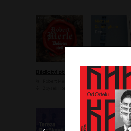
Dědictví otců
Den
Robert Merle
Michael Cunningha
Zbyšek Horák
Petr Stach