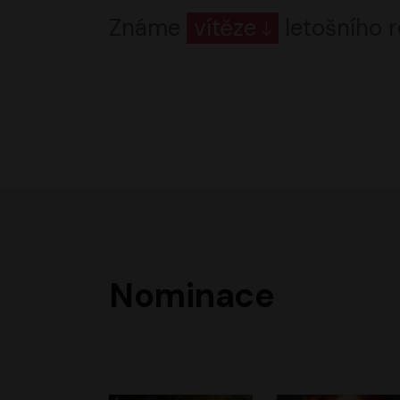
Známe
vítěze
letošního r
Nominace