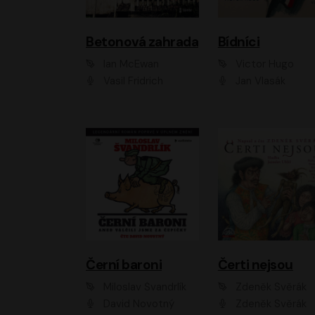
Betonová zahrada
Bídníci
Ian McEwan
Victor Hugo
Vasil Fridrich
Jan Vlasák
Černí baroni
Čerti nejsou
Miloslav Švandrlík
Zdeněk Svěrák
David Novotný
Zdeněk Svěrák