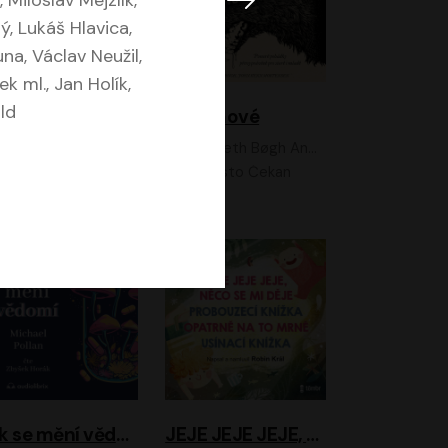
, Miloslav Mejzlík,
, Lukáš Hlavica,
a, Václav Neužil,
k ml., Jan Holík,
ld
Feministkou snadno a rychle
Grimmové
Kateřina Lišková, Lucie Jarkovská
Kenneth Bøgh Andersen, Benni Bødker
Anita Krausová, Tereza Dočkalová
Ernesto Čekan
Jak se mění vědomí
JEJE JEJE JEJE, NĚCO SE MI DĚJE + PROBOUZECÍ KNÍŽKA + OPATRNĚ NA TO MRNĚ + USÍNACÍ KNÍŽKA