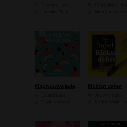
Thomas Harris
Petra Klabouch
Jaroslav Plesl
Klára Suchá, Aleš Procház
Klapzubova jedenáctka
Kloktat dehet
Eduard Bass
Jáchym Topol
David Novotný
Mark Kristián Hoch