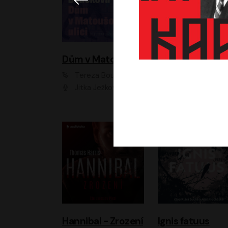
Dům v Matoušově ulici
Elity
Tereza Boučková
Jiří Havelka
Jitka Ježková
Anna Kameníková, Filip Březina, Jiří Lábus, Jiří Vyorálek, Klára Melíšková, Miloslav König, Miroslav Hanuš, Pavla Tomicová, Petr Lněnička, Richard Stanke, Taťjana Medveská, Václav Neužil, Vojtech Vond
Hannibal - Zrození
Ignis fatuus