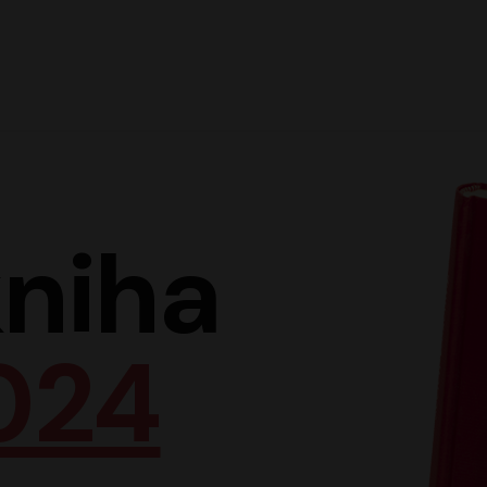
Hlav
niha
024