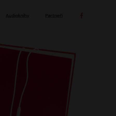
ní navigace
Audioknihy
Partneři