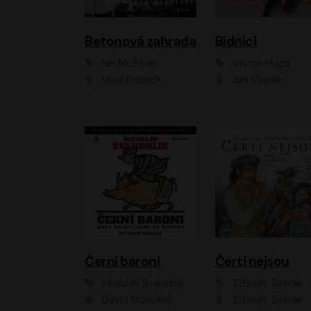
Betonová zahrada
Bídníci
Ian McEwan
Victor Hugo
Vasil Fridrich
Jan Vlasák
Černí baroni
Čerti nejsou
Miloslav Švandrlík
Zdeněk Svěrák
David Novotný
Zdeněk Svěrák