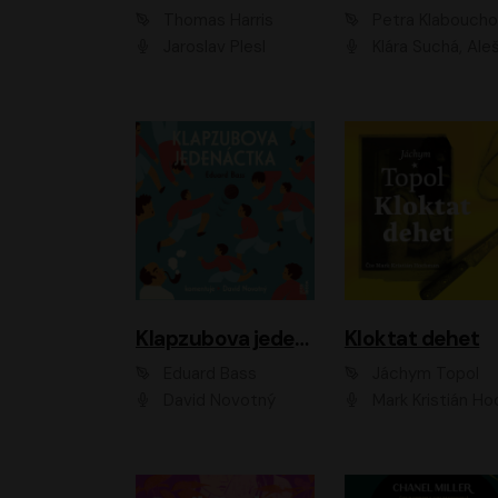
Thomas Harris
Petra Klabouch
Jaroslav Plesl
Klára Suchá, Aleš Procház
Klapzubova jedenáctka
Kloktat dehet
Eduard Bass
Jáchym Topol
David Novotný
Mark Kristián Hoch