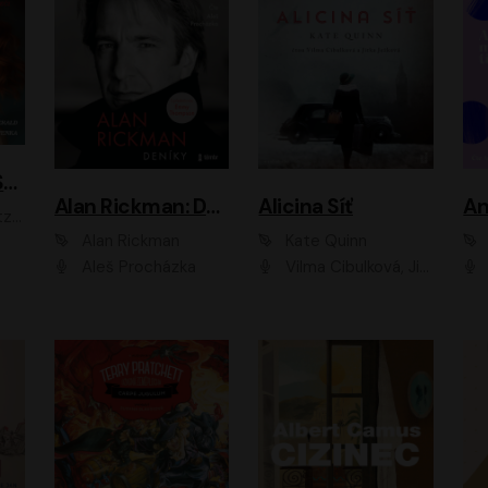
ACH, RUSOVLASÁ KOUZELNICE!
Alan Rickman: Deníky
Alicina Síť
An
ald
Alan Rickman
Kate Quinn
Aleš Procházka
Vilma Cibulková, Jitka Ježková