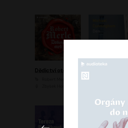
Dědictví otců
Den
Robert Merle
Michael Cunningha
Zbyšek Horák
Petr Stach