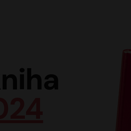
Hlav
niha
024