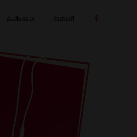
ní navigace
Audioknihy
Partneři