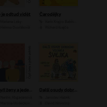
 je odtud vidět
Čarodějky
Mariana Leky
Karin Krajčo Babinská
Helena Dvořáková
Richard Krajčo
Čtyři ženy a jeden pohřeb
Další osudy dobrého vojáka Švejka
Narine Abgarjanová
Jaroslav Hašek
Martina Hudečková, Jaromír Meduna
David Novotný