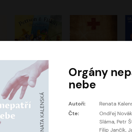
Orgány nepa
Dobrodružství kocoura Fiškuse a dědy Pettsona 1
Dr. Alz
Dr
nebe
m
Sven Nordqvist
Miloš Urban
Vladimír Javorský
Jan Vlasák, Vasil Fridrich
Autoři:
Renata Kalen
Čte:
Ondřej Novák
Sláma, Petr Š
Filip Jančík, 