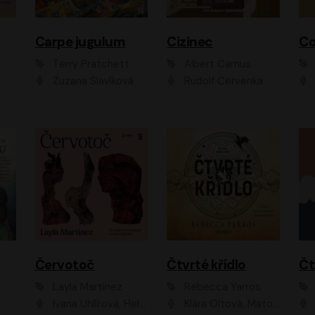
Carpe jugulum
Cizinec
Co
Terry Pratchett
Albert Camus
Zuzana Slavíková
Rudolf Červenka
Červotoč
Čtvrté křídlo
Layla Martinez
Rebecca Yarros
Ivana Uhlířová, Helena Čermáková
Klára Oltová, Matouš Ruml