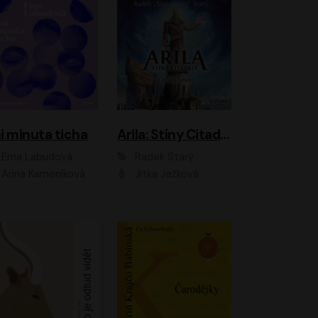
i minuta ticha
Arila: Stíny Citadely
Ema Labudová
Radek Starý
Anna Kameníková
Jitka Ježková