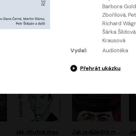
Barbora Gold
Zbořilová, Pe
Richard Wágn
Šárka Šildová
Evropa, náš domov: Od vylodění v Normandii po válku na Ukrajině
Exodus
Krausová
Timothy Garton Ash
Leon Uris
Vydal:
Audiotéka
ráček, Zdeněk Piškula
Pavel Soukup
Vladislav Beneš
Přehrát ukázku
Jak chutná moc
Jak je důležité míti Filipa