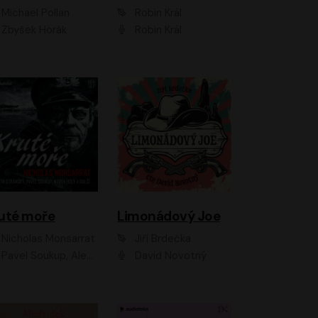
Michael Pollan
Robin Král
Zbyšek Horák
Robin Král
uté moře
Limonádový Joe
Nicholas Monsarrat
Jiří Brdečka
up, Aleš Procházka, David Novotný, Marek Holý, Martin Preiss, Jakub Saic, Petr Neskusil, David Matásek, Vasil Fridrich, Pavel Rímský, Zuzana Slavíková, Zbyšek Horák, Martin Zahálka, Luboš Ondráček, Amélie Vránová, Andrea Elsnerová, Anna Theimerová, Antonín Navrátil, Apolena Velsová, Bohdan Tůma, Filip Jančík, Filip Švarc, Jan Škvor, Jiří Köhler, Kateřina Peřinová, Kristýna Nebeská, Kristýna Skružná, Ladislav Cigánek, Libor Terš, Lucie Timíková, Martin Hruška, Martin Stránský, Michal Holán, Michal Jagelka, Milada Vaňkátová, Oldřich Hajlich, Pavel Dytrt, Petr Burian, Petr Gelnar, Radek Hoppe, Radek Škvor, Radovan Vaculík, Richard Fiala, Robert Hájek, Robin Pařík, Roman Hajlich, Roman Říčař, Svatopluk Schuller, Terezie Taberyová, Valentina Vránová, Vojtěch hájek, Zuzana Kajnarová Říčařová
David Novotný