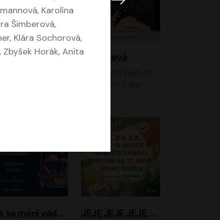
mannová, Karolína
tra Šimberová,
er, Klára Sochorová,
, Zbyšek Horák, Anita
Feministkou snadno a rychle
Grimmové
Kateřina Lišková, Lucie Jarkovská
Kenneth Bøgh Andersen, Benni Bødker
Anita Krausová, Tereza Dočkalová
Ernesto Čekan
Jak se mění vědomí
JEJE JEJE JEJE, NĚCO SE MI DĚJE + PROBOUZECÍ KNÍŽKA + OPATRNĚ NA TO MRNĚ + USÍNACÍ KNÍŽKA