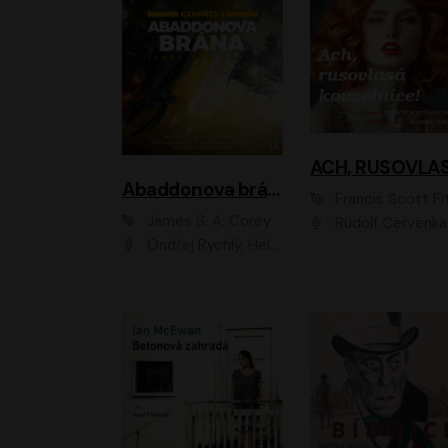
Abaddonova brána
Francis Scott Fitzger
James S. A. Corey
Rudolf Červenka
Ondřej Rychlý, Helena Dvořáková, Tereza Císařová, Jan Teplý, Jiří Vyorálek, Matěj Převrátil