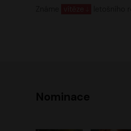
Známe
vítěze
letošního r
Nominace