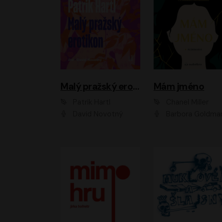
Malý pražský erotikon
Mám jméno
Patrik Hartl
Chanel Miller
David Novotný
Barbora Goldmanno