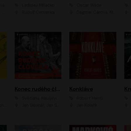
ová
Ladislav Mňačko
Oscar Wilde
ka
Rudolf Červenka
Dagmar Čárová, Klára Suchá, Martin Hruška, Otakar Brousek ml., Pavel Neškudla, Radek Hoppe, Šárka Krausová, Vanda Hybnerová, Viktor Dvořák
Konec rudého člověka
Konkláve
Kr
Světlana Alexijevičová, Daniel Majling
Robert Harris
man
Jan Sklenář, Jan Staněk, Jan Vondráček, Johanna Tesařová, Klára Sedláčková Ottová, Magdalena Zimová, Marie Poulová, Martin Matejka, Miroslav Zavičár, Pavel Neškudla, Samuel Toman, Šimon Kučera, Štěpánka Fingerhutová, Tomáš Turek
Jan Kolařík
Pavel Souk