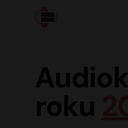
Audiokniha roku
Audiok
roku
2