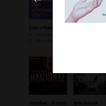
Dům v Matoušově ulici
Elity
Tereza Boučková
Jiří Havelka
Jitka Ježková
Anna Kameníková, Filip Březina, Jiří Lábus, Jiří Vyorálek, Klára Melíšková, Miloslav König, Miroslav Hanuš, Pavla Tomicová, Petr Lněnička, Richard Stanke, Taťjana Medveská, Václav Neužil, Vojtech Vond
Hannibal - Zrození
Ignis fatuus