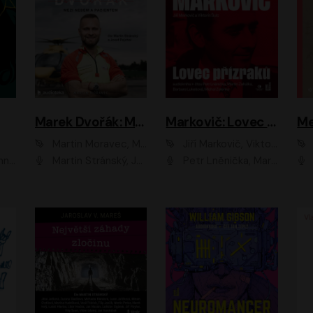
Marek Dvořák: Mezi nebem a pacientem
Markovič: Lovec přízraků
Martin Moravec, Marek Dvořák
Jiří Markovič, Viktorín Šulc
vá
Martin Stránský, Josef Pejchal, Petra Bučková
Petr Lněnička, Martin Zahálka, Barbara Lukešová, Michal Zelenka