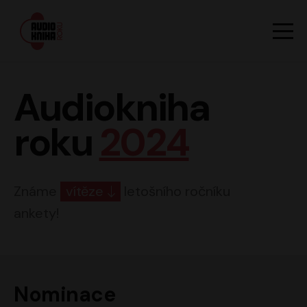
Hlavn
Men
Audiokniha roku
Audiokniha
roku
2024
Známe
vítěze
letošního ročníku
ankety!
Nominace