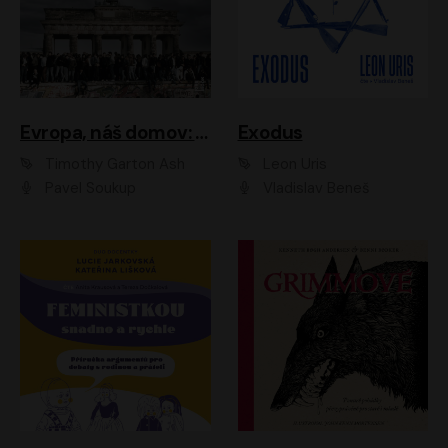
Evropa, náš domov: Od vylodění v Normandii po válku na Ukrajině
Exodus
Timothy Garton Ash
Leon Uris
Pavel Soukup
Vladislav Beneš