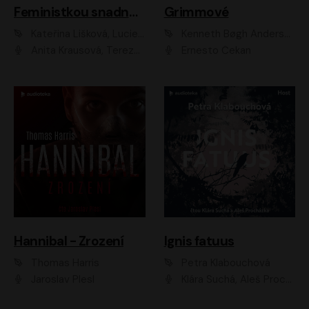
Feministkou snadno a rychle
Grimmové
Kateřina Lišková, Lucie Jarkovská
Kenneth Bøgh Andersen, Benni Bødker
Anita Krausová, Tereza Dočkalová
Ernesto Čekan
Hannibal - Zrození
Ignis fatuus
Thomas Harris
Petra Klabouchová
Jaroslav Plesl
Klára Suchá, Aleš Procházka