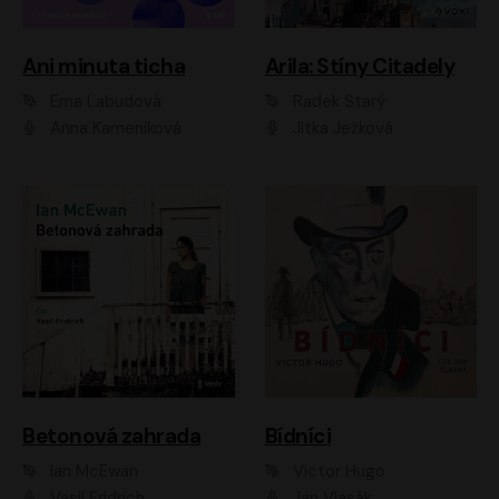
Ani minuta ticha
Arila: Stíny Citadely
Ema Labudová
Radek Starý
Anna Kameníková
Jitka Ježková
Betonová zahrada
Bídníci
Ian McEwan
Victor Hugo
Vasil Fridrich
Jan Vlasák