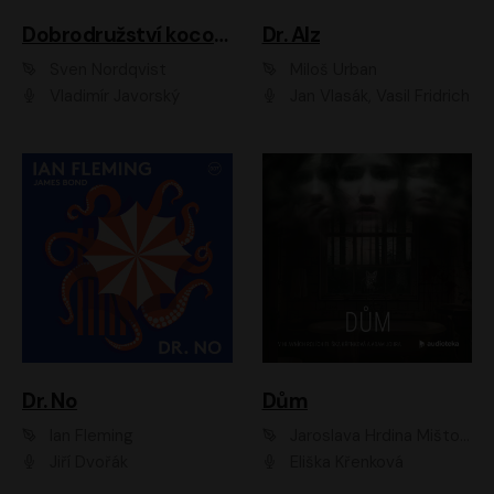
Dobrodružství kocoura Fiškuse a dědy Pettsona 1
Dr. Alz
Sven Nordqvist
Miloš Urban
Vladimír Javorský
Jan Vlasák, Vasil Fridrich
Dr. No
Dům
Ian Fleming
Jaroslava Hrdina Mištová
Jiří Dvořák
Eliška Křenková