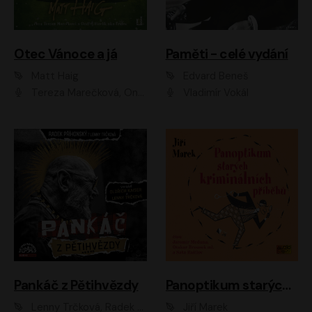
Otec Vánoce a já
Paměti - celé vydání
Matt Haig
Edvard Beneš
Tereza Marečková, Ondřej Endru Havlík
Vladimír Vokál
Pankáč z Pětihvězdy
Panoptikum starých kriminálních příběhů
Lenny Trčková, Radek Příhonský
Jiří Marek