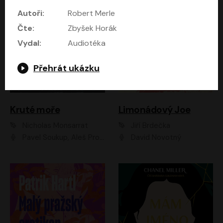
Autoři:
Robert Merle
Čte:
Zbyšek Horák
Vydal:
Audiotéka
Přehrát ukázku
Kruté moře
Limonádový Joe
Nicholas Monsarrat
Jiří Brdečka
Pavel Soukup, Aleš Procházka, David Novotný, Marek Holý, Martin Preiss, Jakub Saic, Petr Neskusil, David Matásek, Vasil Fridrich, Pavel Rímský, Zuzana Slavíková, Zbyšek Horák, Martin Zahálka, Luboš Ondráček, Amélie Vránová, Andrea Elsnerová, Anna Theimerová, Antonín Navrátil, Apolena Velsová, Bohdan Tůma, Filip Jančík, Filip Švarc, Jan Škvor, Jiří Köhler, Kateřina Peřinová, Kristýna Nebeská, Kristýna Skružná, Ladislav Cigánek, Libor Terš, Lucie Timíková, Martin Hruška, Martin Stránský, Michal Holán, Michal Jagelka, Milada Vaňkátová, Oldřich Hajlich, Pavel Dytrt, Petr Burian, Petr Gelnar, Radek Hoppe, Radek Škvor, Radovan Vaculík, Richard Fiala, Robert Hájek, Robin Pařík, Roman Hajlich, Roman Říčař, Svatopluk Schuller, Terezie Taberyová, Valentina Vránová, Vojtěch hájek, Zuzana Kajnarová Říčařová
David Novotný