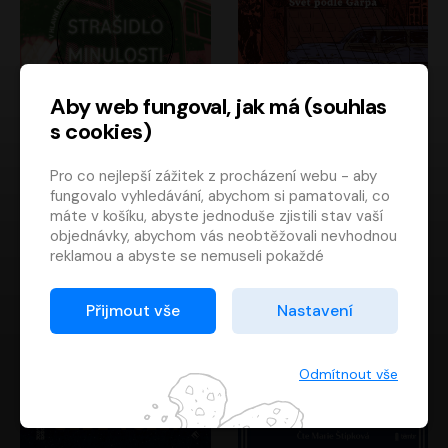
Aby web fungoval, jak má (souhlas
s cookies)
Strašidlo minulosti
Svět podle Garpa
Pro co nejlepší zážitek z procházení webu - aby
Jaroslav Velinský
John Irving
fungovalo vyhledávání, abychom si pamatovali, co
Libor Hruška
David Novotný
máte v košíku, abyste jednoduše zjistili stav vaší
objednávky, abychom vás neobtěžovali nevhodnou
reklamou a abyste se nemuseli pokaždé
přihlašovat.
Proto od vás potřebujeme souhlas se
Přijmout vše
Nastavení
zpracováním souborů cookies
, tj. malých souborů,
které se dočasně ukládají ve vašem prohlížeči.
Děkujeme, že nám ho dáte a pomůžete nám tak
Odmítnout vše
web zlepšovat.