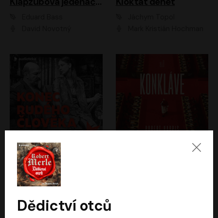
Klapzubova jedenáctka
Kloktat dehet
Eduard Bass
Jáchym Topol
David Novotný
Mark Kristián Hochman
Konec rudého člověka
Konkláve
Světlana Alexijevičová, Daniel Majling
Robert Harris
Jan Sklenář, Jan Staněk, Jan Vondráček, Johanna Tesařová, Klára Sedláčková Ottová, Magdalena Zimová, Marie Poulová, Martin Matejka, Miroslav Zavičár, Pavel Neškudla, Samuel Toman, Šimon Kučera, Štěpánka Fingerhutová, Tomáš Turek
Jan Kolařík
Dědictví otců