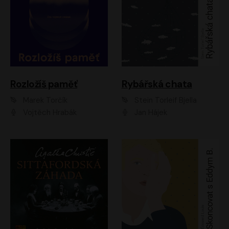
Rozložíš paměť
Rybářská chata
Marek Torčík
Stein Torleif Bjella
Vojtěch Hrabák
Jan Hájek