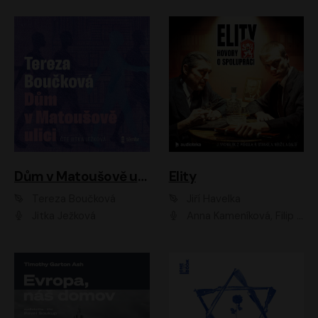
Dům v Matoušově ulici
Elity
Tereza Boučková
Jiří Havelka
Jitka Ježková
Anna Kameníková, Filip Březina, Jiří Lábus, Jiří Vyorálek, Klára Melíšková, Miloslav König, Miroslav Hanuš, Pavla Tomicová, Petr Lněnička, Richard Stanke, Taťjana Medveská, Václav Neužil, Vojtech Vondráček, Zdeněk Piškula