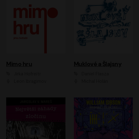
Muklové a Šlajsny
Mimo hru
Daniel Flasza
Jirka Hofreitr
Michal Holán
Leon Ibragimov