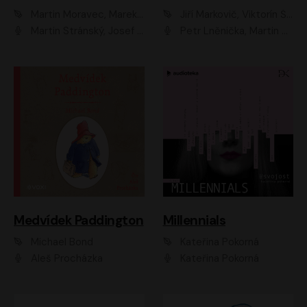
Martin Moravec, Marek Dvořák
Jiří Markovič, Viktorín Šulc
Martin Stránský, Josef Pejchal, Petra Bučková
Petr Lněnička, Martin Zahálka, Barbara Lukešová, Michal Zelenka
Medvídek Paddington
Millennials
Michael Bond
Kateřina Pokorná
Aleš Procházka
Kateřina Pokorná