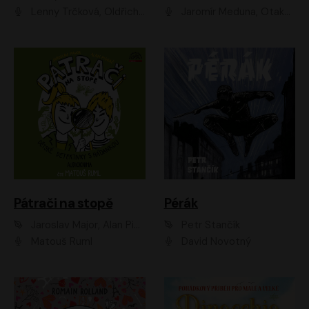
Lenny Trčková, Oldřich Kaiser
Jaromír Meduna, Otakar Brousek ml., Saša Rašilov
Pátrači na stopě
Pérák
Jaroslav Major, Alan Piskač
Petr Stančík
Matouš Ruml
David Novotný