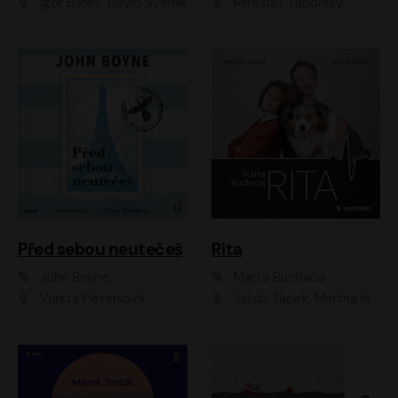
Igor Bareš, David Švehlík
Miroslav Táborský
Před sebou neutečeš
Rita
John Boyne
Marta Buchaca
Vlasta Peterková
Jakub Žáček, Martha Issová