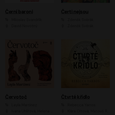
Černí baroni
Čerti nejsou
Miloslav Švandrlík
Zdeněk Svěrák
David Novotný
Zdeněk Svěrák
Červotoč
Čtvrté křídlo
Layla Martinez
Rebecca Yarros
Ivana Uhlířová, Helena Čermáková
Klára Oltová, Matouš Ruml