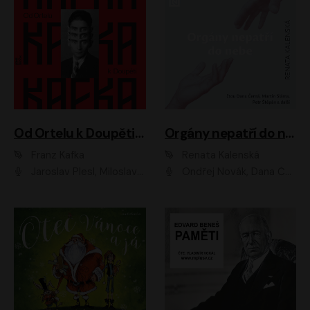
Od Ortelu k Doupěti – tucet Kafkových povídek
Orgány nepatří do nebe
Franz Kafka
Renata Kalenská
Jaroslav Plesl, Miloslav Mejzlík, David Novotný, Lukáš Hlavica, Jaromír Meduna, Václav Neužil, Otakar Brousek ml., Jan Holík, Václav Marhold
Ondřej Novák, Dana Černá, Martin Sláma, Petr Štěpán, Libor Hruška, Filip Jančík, Jakub Urbánek, Barbora Goldmannová, Karolína Zbořilová, Petra Šimberová, Richard Wágner, Klára Sochorová, Šárka Šildová, Zbyšek Horák, Anita Krausová