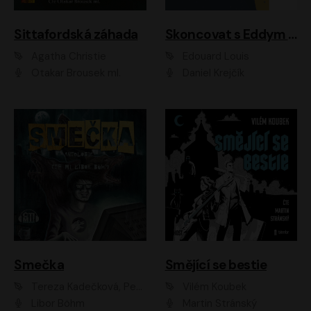
Sittafordská záhada
Skoncovat s Eddym B.
Agatha Christie
Édouard Louis
Otakar Brousek ml.
Daniel Krejčík
Smečka
Smějící se bestie
Tereza Kadečková, Petr Boček, Nelly Černohorská, Ondřej Kocáb, Ludmila Svozilová, Miroslav Pech, Karin Novotná, Jiří Sivok, Martin Štefko, Kateřina Malec Houfková, Tomáš Marton, Madla Pospíšilová Karasová, Michal Březina, Veronika Fiedlerová, Lukáš Vavrečka, Přemysl Krejčík, Mort Castle
Vilém Koubek
Libor Böhm
Martin Stránský