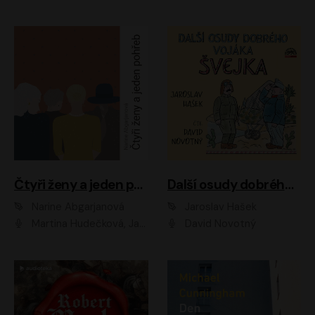
Čtyři ženy a jeden pohřeb
Další osudy dobrého vojáka Švejka
Narine Abgarjanová
Jaroslav Hašek
Martina Hudečková, Jaromír Meduna
David Novotný