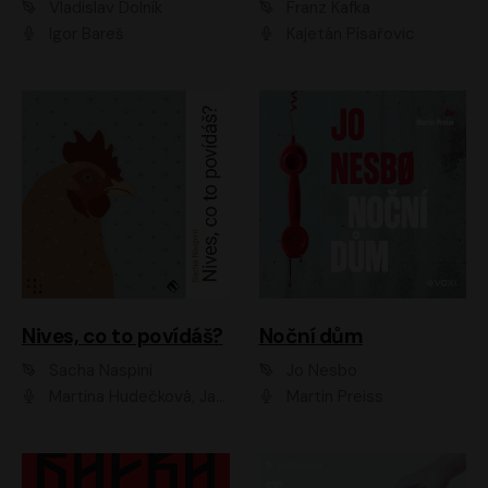
Vladislav Dolník
Franz Kafka
Igor Bareš
Kajetán Písařovic
Nives, co to povídáš?
Noční dům
Sacha Naspini
Jo Nesbo
Martina Hudečková, Jaromír Meduna, Zuzana Slavíková
Martin Preiss