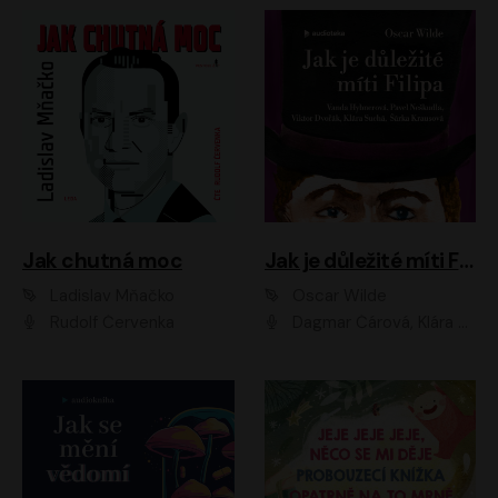
Jak chutná moc
Jak je důležité míti Filipa
Ladislav Mňačko
Oscar Wilde
Rudolf Červenka
Dagmar Čárová, Klára Suchá, Martin Hruška, Otakar Brousek ml., Pavel Neškudla, Radek Hoppe, Šárka Krausová, Vanda Hybnerová, Viktor Dvořák