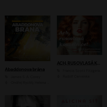
ACH, RUSOVLASÁ KOUZELNICE!
Abaddonova brána
Francis Scott Fitzgerald
Rudolf Červenka
James S. A. Corey
Ondřej Rychlý, Helena Dvořáková, Tereza Císařová, Jan Teplý, Jiří Vyorálek, Matěj Převrátil