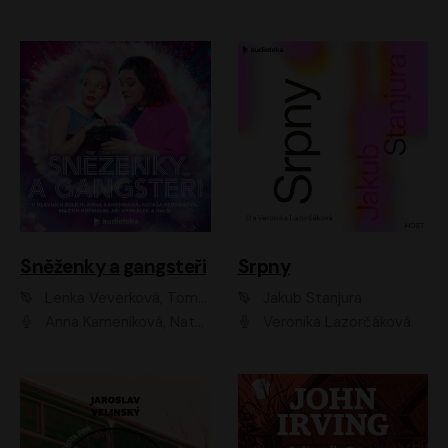
Sněženky a gangsteři
Srpny
Lenka Veverková, Tomáš Dianiška
Jakub Stanjura
Anna Kameníková, Nataša Bednářová, Tereza Hof, Taťjana Medvecká, Zuzana Slavíková, Šimon Krupa, Robert Mikluš, Jiří Vyorálek, Kryštof Hádek, Martin Hofmann, Martin Hruška
Veronika Lazorčáková