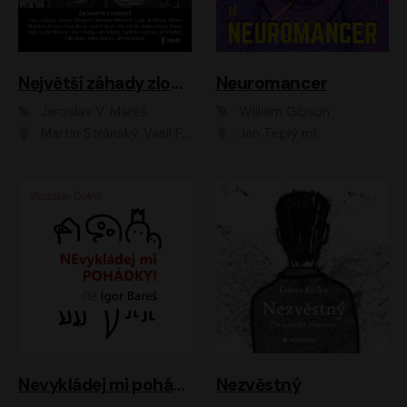
Největší záhady zločinu
Neuromancer
Jaroslav V. Mareš
William Gibson
Martin Stránský, Vasil Fridrich, Filip Jančík, Martin Preiss, Marek Holý, Lukáš Hlavica, Libor Hruška, Jan Maxián, Ladislav Cigánek, Jiří Ployhar, Filip Švarc, Vilém Udatný, Jan Vondráček, Jitka Ježková, Zuzana Slavíková, Michaela Klenková, Lucie Juřičková, Miriam Chytilová, Martina Hudečková
Jan Teplý ml.
Nevykládej mi pohádky
Nezvěstný