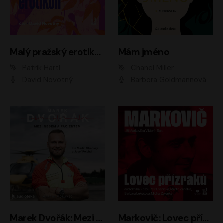
Malý pražský erotikon
Mám jméno
Patrik Hartl
Chanel Miller
David Novotný
Barbora Goldmannová
Marek Dvořák: Mezi nebem a pacientem
Markovič: Lovec přízraků