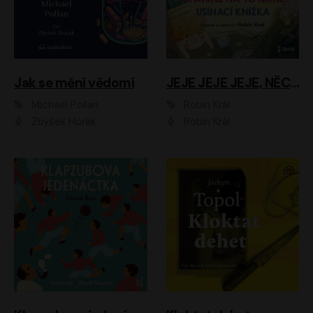
Jak se mění vědomí
JEJE JEJE JEJE, NĚCO SE MI DĚJE + PROBOUZECÍ KNÍŽKA + OPATRNĚ NA TO MRNĚ + USÍNACÍ KNÍŽKA
Michael Pollan
Robin Král
Zbyšek Horák
Robin Král