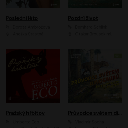
Poslední léto
Pozdní život
Dorota Ambrožová
Bernhard Schlink
Anežka Šťastná
Otakar Brousek ml.
Pražský hřbitov
Průvodce světem dinosaurů aneb Nová cesta do pravěku
Umberto Eco
Vladimír Socha