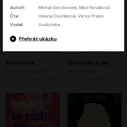
Autoři:
Michal Sieczkowski, Nikol Nováková
Čte:
Helena Dvořáková, Viktor Preiss
Vydal:
Audioteka
Přehrát ukázku
Kruté moře
Limonádový Joe
Nicholas Monsarrat
Jiří Brdečka
Pavel Soukup, Aleš Procházka, David Novotný, Marek Holý, Martin Preiss, Jakub Saic, Petr Neskusil, David Matásek, Vasil Fridrich, Pavel Rímský, Zuzana Slavíková, Zbyšek Horák, Martin Zahálka, Luboš Ondráček, Amélie Vránová, Andrea Elsnerová, Anna Theimerová, Antonín Navrátil, Apolena Velsová, Bohdan Tůma, Filip Jančík, Filip Švarc, Jan Škvor, Jiří Köhler, Kateřina Peřinová, Kristýna Nebeská, Kristýna Skružná, Ladislav Cigánek, Libor Terš, Lucie Timíková, Martin Hruška, Martin Stránský, Michal Holán, Michal Jagelka, Milada Vaňkátová, Oldřich Hajlich, Pavel Dytrt, Petr Burian, Petr Gelnar, Radek Hoppe, Radek Škvor, Radovan Vaculík, Richard Fiala, Robert Hájek, Robin Pařík, Roman Hajlich, Roman Říčař, Svatopluk Schuller, Terezie Taberyová, Valentina Vránová, Vojtěch hájek, Zuzana Kajnarová Říčařová
David Novotný