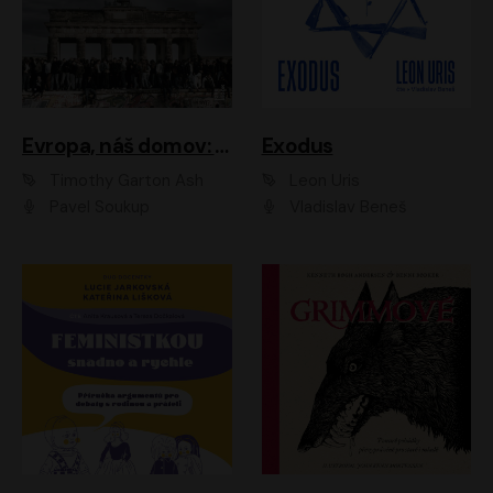
Evropa, náš domov: Od vylodění v Normandii po válku na Ukrajině
Exodus
Timothy Garton Ash
Leon Uris
Pavel Soukup
Vladislav Beneš