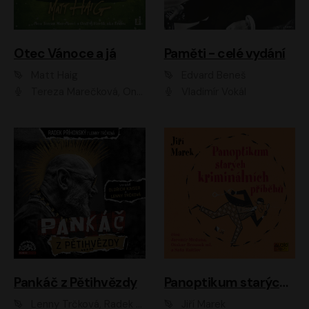
Otec Vánoce a já
Paměti - celé vydání
Matt Haig
Edvard Beneš
Tereza Marečková, Ondřej Endru Havlík
Vladimír Vokál
Pankáč z Pětihvězdy
Panoptikum starých kriminálních příběhů
Lenny Trčková, Radek Příhonský
Jiří Marek