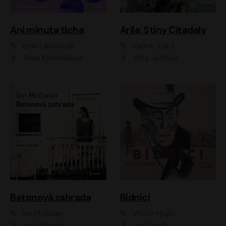
Ani minuta ticha
Arila: Stíny Citadely
Ema Labudová
Radek Starý
Anna Kameníková
Jitka Ježková
Betonová zahrada
Bídníci
Ian McEwan
Victor Hugo
Vasil Fridrich
Jan Vlasák