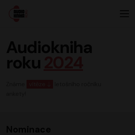
Hlavn
Men
Audiokniha roku
Audiokniha
roku
2024
Známe
vítěze
letošního ročníku
ankety!
Nominace