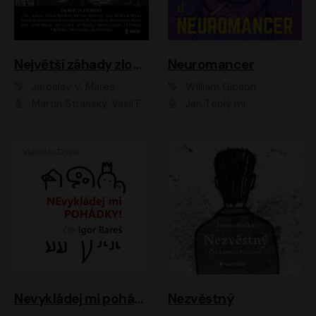
Největší záhady zločinu
Neuromancer
Jaroslav V. Mareš
William Gibson
Martin Stránský, Vasil Fridrich, Filip Jančík, Martin Preiss, Marek Holý, Lukáš Hlavica, Libor Hruška, Jan Maxián, Ladislav Cigánek, Jiří Ployhar, Filip Švarc, Vilém Udatný, Jan Vondráček, Jitka Ježková, Zuzana Slavíková, Michaela Klenková, Lucie Juřičková, Miriam Chytilová, Martina Hudečková
Jan Teplý ml.
Nevykládej mi pohádky
Nezvěstný