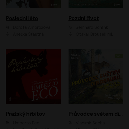
Poslední léto
Pozdní život
Dorota Ambrožová
Bernhard Schlink
Anežka Šťastná
Otakar Brousek ml.
Pražský hřbitov
Průvodce světem dinosaurů aneb Nová cesta do pravěku
Umberto Eco
Vladimír Socha