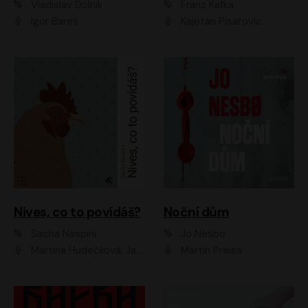
Vladislav Dolník
Franz Kafka
Igor Bareš
Kajetán Písařovic
Nives, co to povídáš?
Noční dům
Sacha Naspini
Jo Nesbo
Martina Hudečková, Jaromír Meduna, Zuzana Slavíková
Martin Preiss