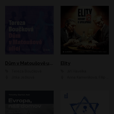
Dům v Matoušově ulici
Elity
Tereza Boučková
Jiří Havelka
Jitka Ježková
Anna Kameníková, Filip Březina, Jiří Lábus, Jiří Vyorálek, Klára Melíšková, Miloslav König, Miroslav Hanuš, Pavla Tomicová, Petr Lněnička, Richard Stanke, Taťjana Medveská, Václav Neužil, Vojtech Vondráček, Zdeněk Piškula