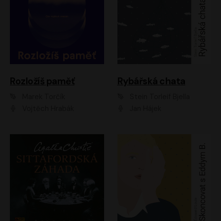
Rozložíš paměť
Rybářská chata
Marek Torčík
Stein Torleif Bjella
Vojtěch Hrabák
Jan Hájek