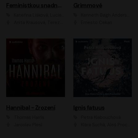
Feministkou snadno a rychle
Grimmové
Kateřina Lišková, Lucie Jarkovská
Kenneth Bøgh Andersen, Benni Bødker
Anita Krausová, Tereza Dočkalová
Ernesto Čekan
Hannibal - Zrození
Ignis fatuus
Thomas Harris
Petra Klabouchová
Jaroslav Plesl
Klára Suchá, Aleš Procházka