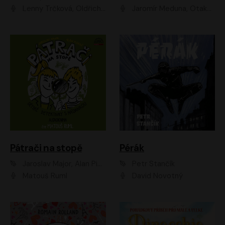
Lenny Trčková, Oldřich Kaiser
Jaromír Meduna, Otakar Brousek ml., Saša Rašilov
Pátrači na stopě
Pérák
Jaroslav Major, Alan Piskač
Petr Stančík
Matouš Ruml
David Novotný