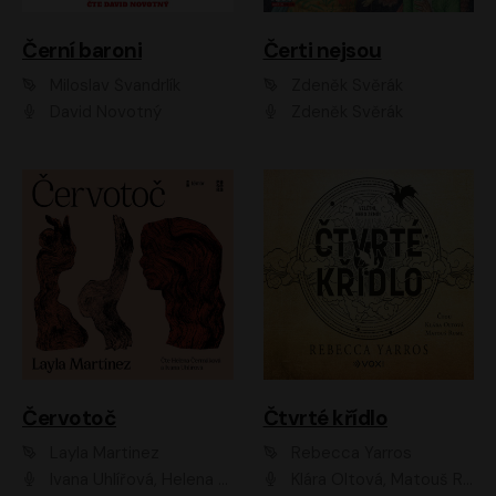
Černí baroni
Čerti nejsou
Miloslav Švandrlík
Zdeněk Svěrák
David Novotný
Zdeněk Svěrák
Červotoč
Čtvrté křídlo
Layla Martinez
Rebecca Yarros
Ivana Uhlířová, Helena Čermáková
Klára Oltová, Matouš Ruml