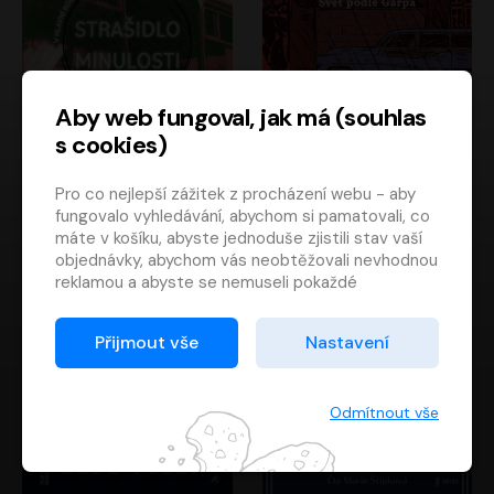
Aby web fungoval, jak má (souhlas
s cookies)
Strašidlo minulosti
Svět podle Garpa
Pro co nejlepší zážitek z procházení webu - aby
Jaroslav Velinský
John Irving
fungovalo vyhledávání, abychom si pamatovali, co
Libor Hruška
David Novotný
máte v košíku, abyste jednoduše zjistili stav vaší
objednávky, abychom vás neobtěžovali nevhodnou
reklamou a abyste se nemuseli pokaždé
přihlašovat.
Proto od vás potřebujeme souhlas se
Přijmout vše
Nastavení
zpracováním souborů cookies
, tj. malých souborů,
které se dočasně ukládají ve vašem prohlížeči.
Děkujeme, že nám ho dáte a pomůžete nám tak
Odmítnout vše
web zlepšovat.