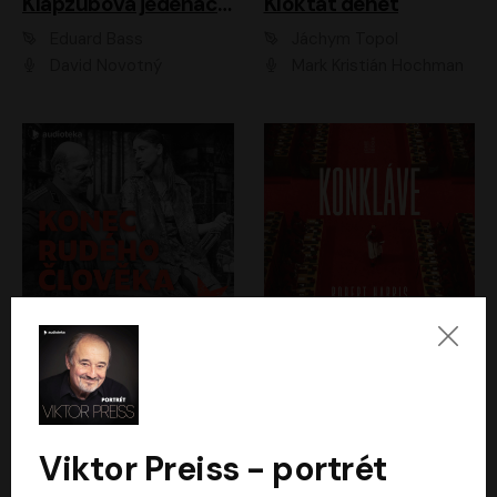
Klapzubova jedenáctka
Kloktat dehet
Eduard Bass
Jáchym Topol
David Novotný
Mark Kristián Hochman
Konec rudého člověka
Konkláve
Světlana Alexijevičová, Daniel Majling
Robert Harris
Jan Sklenář, Jan Staněk, Jan Vondráček, Johanna Tesařová, Klára Sedláčková Ottová, Magdalena Zimová, Marie Poulová, Martin Matejka, Miroslav Zavičár, Pavel Neškudla, Samuel Toman, Šimon Kučera, Štěpánka Fingerhutová, Tomáš Turek
Jan Kolařík
Viktor Preiss - portrét