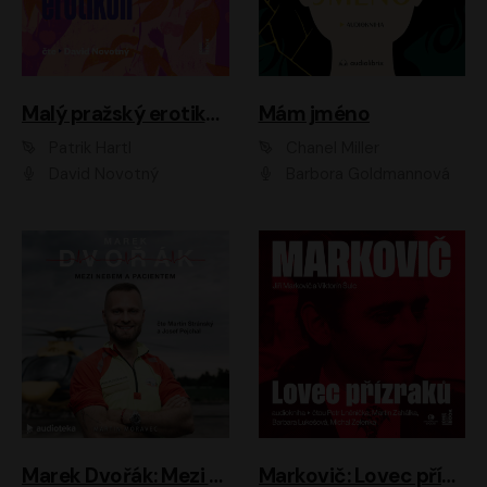
Malý pražský erotikon
Mám jméno
Patrik Hartl
Chanel Miller
David Novotný
Barbora Goldmannová
Marek Dvořák: Mezi nebem a pacientem
Markovič: Lovec přízraků