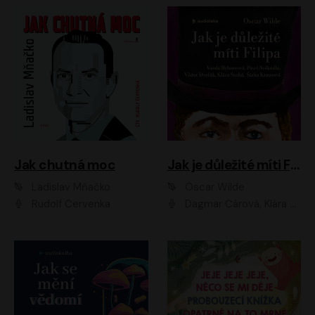
Jak chutná moc
Jak je důležité míti Filipa
Ladislav Mňačko
Oscar Wilde
Rudolf Červenka
Dagmar Čárová, Klára Suchá, Martin Hruška, Otakar Brousek ml., Pavel Neškudla, Radek Hoppe, Šárka Krausová, Vanda Hybnerová, Viktor Dvořák