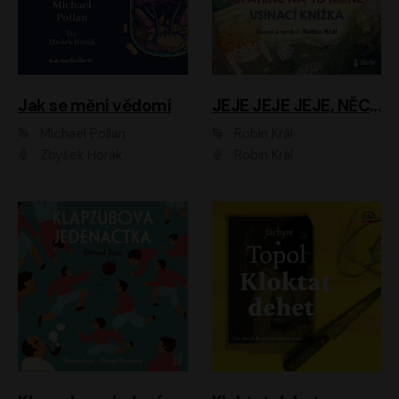
Jak se mění vědomí
JEJE JEJE JEJE, NĚCO SE MI DĚJE + PROBOUZECÍ KNÍŽKA + OPATRNĚ NA TO MRNĚ + USÍNACÍ KNÍŽKA
Michael Pollan
Robin Král
Zbyšek Horák
Robin Král