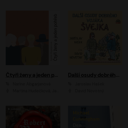
Čtyři ženy a jeden pohřeb
Další osudy dobrého vojáka Švejka
Narine Abgarjanová
Jaroslav Hašek
Martina Hudečková, Jaromír Meduna
David Novotný