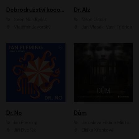
Dobrodružství kocoura Fiškuse a dědy Pettsona 1
Dr. Alz
Sven Nordqvist
Miloš Urban
Vladimír Javorský
Jan Vlasák, Vasil Fridrich
Dr. No
Dům
Ian Fleming
Jaroslava Hrdina Mištová
Jiří Dvořák
Eliška Křenková