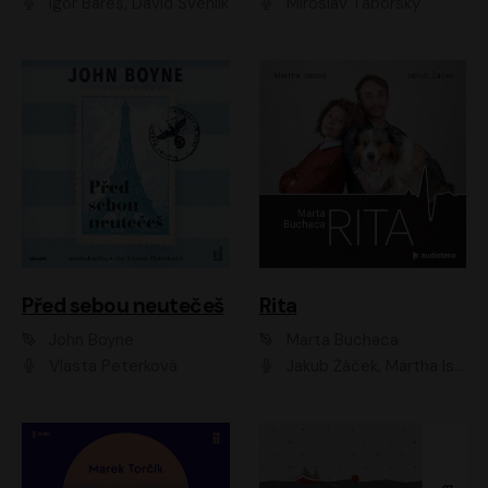
Igor Bareš, David Švehlík
Miroslav Táborský
Před sebou neutečeš
Rita
John Boyne
Marta Buchaca
Vlasta Peterková
Jakub Žáček, Martha Issová