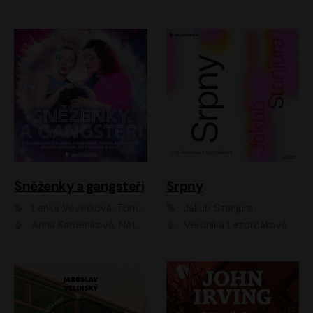
Sněženky a gangsteři
Srpny
Lenka Veverková, Tomáš Dianiška
Jakub Stanjura
Anna Kameníková, Nataša Bednářová, Tereza Hof, Taťjana Medvecká, Zuzana Slavíková, Šimon Krupa, Robert Mikluš, Jiří Vyorálek, Kryštof Hádek, Martin Hofmann, Martin Hruška
Veronika Lazorčáková