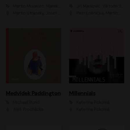
Martin Moravec, Marek Dvořák
Jiří Markovič, Viktorín Šulc
Martin Stránský, Josef Pejchal, Petra Bučková
Petr Lněnička, Martin Zahálka, Barbara Lukešová, Michal Zelenka
Medvídek Paddington
Millennials
Michael Bond
Kateřina Pokorná
Aleš Procházka
Kateřina Pokorná