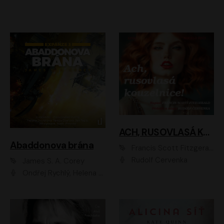
ACH, RUSOVLASÁ KOUZELNICE!
Abaddonova brána
Francis Scott Fitzgerald
Rudolf Červenka
James S. A. Corey
Ondřej Rychlý, Helena Dvořáková, Tereza Císařová, Jan Teplý, Jiří Vyorálek, Matěj Převrátil