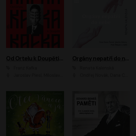
Od Ortelu k Doupěti – tucet Kafkových povídek
Orgány nepatří do nebe
Franz Kafka
Renata Kalenská
Jaroslav Plesl, Miloslav Mejzlík, David Novotný, Lukáš Hlavica, Jaromír Meduna, Václav Neužil, Otakar Brousek ml., Jan Holík, Václav Marhold
Ondřej Novák, Dana Černá, Martin Sláma, Petr Štěpán, Libor Hruška, Filip Jančík, Jakub Urbánek, Barbora Goldmannová, Karolína Zbořilová, Petra Šimberová, Richard Wágner, Klára Sochorová, Šárka Šildová, Zbyšek Horák, Anita Krausová