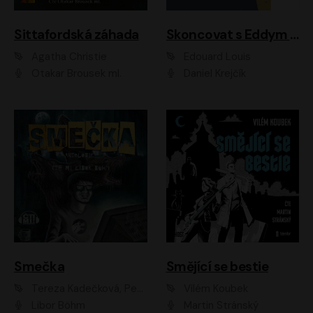
Sittafordská záhada
Skoncovat s Eddym B.
Agatha Christie
Édouard Louis
Otakar Brousek ml.
Daniel Krejčík
Smečka
Smějící se bestie
Tereza Kadečková, Petr Boček, Nelly Černohorská, Ondřej Kocáb, Ludmila Svozilová, Miroslav Pech, Karin Novotná, Jiří Sivok, Martin Štefko, Kateřina Malec Houfková, Tomáš Marton, Madla Pospíšilová Karasová, Michal Březina, Veronika Fiedlerová, Lukáš Vavrečka, Přemysl Krejčík, Mort Castle
Vilém Koubek
Libor Böhm
Martin Stránský