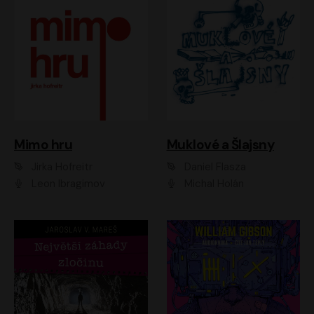
Muklové a Šlajsny
Mimo hru
Daniel Flasza
Jirka Hofreitr
Michal Holán
Leon Ibragimov