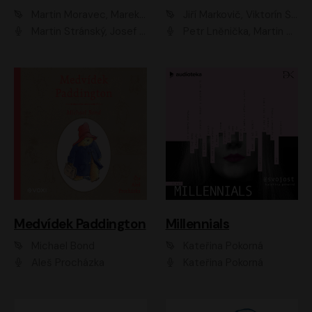
Martin Moravec, Marek Dvořák
Jiří Markovič, Viktorín Šulc
Martin Stránský, Josef Pejchal, Petra Bučková
Petr Lněnička, Martin Zahálka, Barbara Lukešová, Michal Zelenka
Medvídek Paddington
Millennials
Michael Bond
Kateřina Pokorná
Aleš Procházka
Kateřina Pokorná