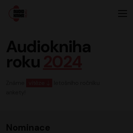
Hlavn
Men
Audiokniha roku
Audiokniha
roku
2024
Známe
vítěze
letošního ročníku
ankety!
Nominace