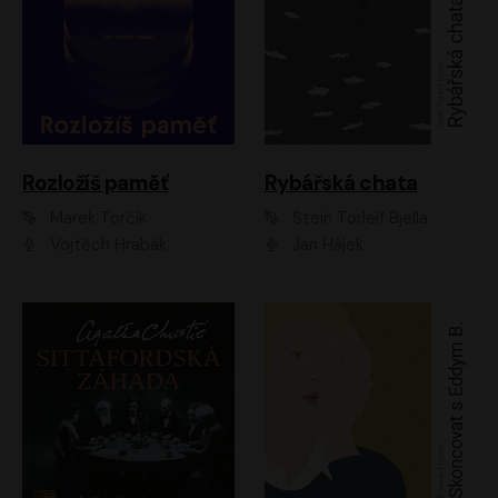
Rozložíš paměť
Rybářská chata
Marek Torčík
Stein Torleif Bjella
Vojtěch Hrabák
Jan Hájek