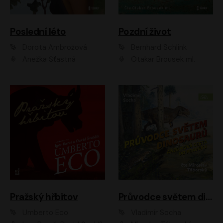
Poslední léto
Pozdní život
Dorota Ambrožová
Bernhard Schlink
Anežka Šťastná
Otakar Brousek ml.
Pražský hřbitov
Průvodce světem dinosaurů aneb Nová cesta do pravěku
Umberto Eco
Vladimír Socha