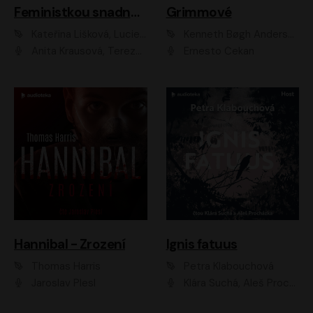
Feministkou snadno a rychle
Grimmové
Kateřina Lišková, Lucie Jarkovská
Kenneth Bøgh Andersen, Benni Bødker
Anita Krausová, Tereza Dočkalová
Ernesto Čekan
Hannibal - Zrození
Ignis fatuus
Thomas Harris
Petra Klabouchová
Jaroslav Plesl
Klára Suchá, Aleš Procházka