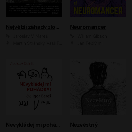
Největší záhady zločinu
Neuromancer
Jaroslav V. Mareš
William Gibson
Martin Stránský, Vasil Fridrich, Filip Jančík, Martin Preiss, Marek Holý, Lukáš Hlavica, Libor Hruška, Jan Maxián, Ladislav Cigánek, Jiří Ployhar, Filip Švarc, Vilém Udatný, Jan Vondráček, Jitka Ježková, Zuzana Slavíková, Michaela Klenková, Lucie Juřičková, Miriam Chytilová, Martina Hudečková
Jan Teplý ml.
Nevykládej mi pohádky
Nezvěstný