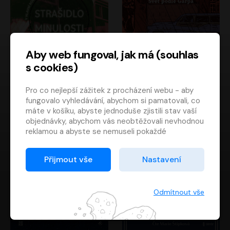
Aby web fungoval, jak má (souhlas
s cookies)
Strašidlo minulosti
Svět podle Garpa
Pro co nejlepší zážitek z procházení webu - aby
Jaroslav Velinský
John Irving
fungovalo vyhledávání, abychom si pamatovali, co
Libor Hruška
David Novotný
máte v košíku, abyste jednoduše zjistili stav vaší
objednávky, abychom vás neobtěžovali nevhodnou
reklamou a abyste se nemuseli pokaždé
přihlašovat.
Proto od vás potřebujeme souhlas se
Přijmout vše
Nastavení
zpracováním souborů cookies
, tj. malých souborů,
které se dočasně ukládají ve vašem prohlížeči.
Děkujeme, že nám ho dáte a pomůžete nám tak
Odmítnout vše
web zlepšovat.