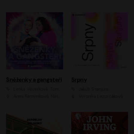
Sněženky a gangsteři
Srpny
Lenka Veverková, Tomáš Dianiška
Jakub Stanjura
Anna Kameníková, Nataša Bednářová, Tereza Hof, Taťjana Medvecká, Zuzana Slavíková, Šimon Krupa, Robert Mikluš, Jiří Vyorálek, Kryštof Hádek, Martin Hofmann, Martin Hruška
Veronika Lazorčáková