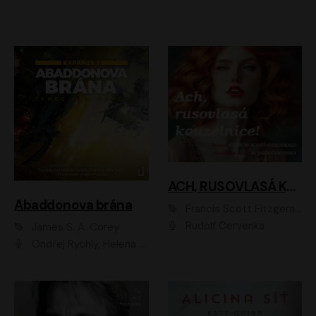
ACH, RUSOVLASÁ KOUZELNICE!
Abaddonova brána
Francis Scott Fitzgerald
Rudolf Červenka
James S. A. Corey
Ondřej Rychlý, Helena Dvořáková, Tereza Císařová, Jan Teplý, Jiří Vyorálek, Matěj Převrátil