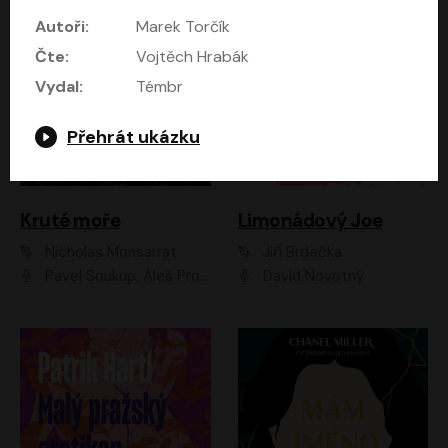
Autoři:
Marek Torčík
Čte:
Vojtěch Hrabák
Vydal:
Témbr
Přehrát ukázku
Kruté moře
Limonádový Joe
Nicholas Monsarrat
Jiří Brdečka
Pavel Soukup, Aleš Procházka, David Novotný, Marek Holý, Martin Preiss, Jakub Saic, Petr Neskusil, David Matásek, Vasil Fridrich, Pavel Rímský, Zuzana Slavíková, Zbyšek Horák, Martin Zahálka, Luboš Ondráček, Amélie Vránová, Andrea Elsnerová, Anna Theimerová, Antonín Navrátil, Apolena Velsová, Bohdan Tůma, Filip Jančík, Filip Švarc, Jan Škvor, Jiří Köhler, Kateřina Peřinová, Kristýna Nebeská, Kristýna Skružná, Ladislav Cigánek, Libor Terš, Lucie Timíková, Martin Hruška, Martin Stránský, Michal Holán, Michal Jagelka, Milada Vaňkátová, Oldřich Hajlich, Pavel Dytrt, Petr Burian, Petr Gelnar, Radek Hoppe, Radek Škvor, Radovan Vaculík, Richard Fiala, Robert Hájek, Robin Pařík, Roman Hajlich, Roman Říčař, Svatopluk Schuller, Terezie Taberyová, Valentina Vránová, Vojtěch hájek, Zuzana Kajnarová Říčařová
David Novotný