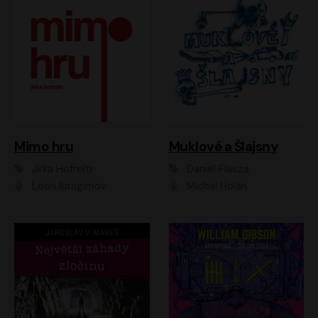
Muklové a Šlajsny
Mimo hru
Daniel Flasza
Jirka Hofreitr
Michal Holán
Leon Ibragimov