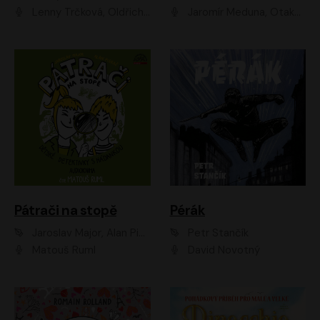
Lenny Trčková, Oldřich Kaiser
Jaromír Meduna, Otakar Brousek ml., Saša Rašilov
Pátrači na stopě
Pérák
Jaroslav Major, Alan Piskač
Petr Stančík
Matouš Ruml
David Novotný