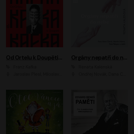
Od Ortelu k Doupěti – tucet Kafkových povídek
Orgány nepatří do nebe
Franz Kafka
Renata Kalenská
Jaroslav Plesl, Miloslav Mejzlík, David Novotný, Lukáš Hlavica, Jaromír Meduna, Václav Neužil, Otakar Brousek ml., Jan Holík, Václav Marhold
Ondřej Novák, Dana Černá, Martin Sláma, Petr Štěpán, Libor Hruška, Filip Jančík, Jakub Urbánek, Barbora Goldmannová, Karolína Zbořilová, Petra Šimberová, Richard Wágner, Klára Sochorová, Šárka Šildová, Zbyšek Horák, Anita Krausová