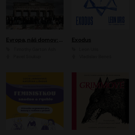
Evropa, náš domov: Od vylodění v Normandii po válku na Ukrajině
Exodus
Timothy Garton Ash
Leon Uris
Pavel Soukup
Vladislav Beneš