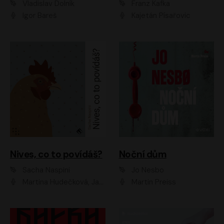
Vladislav Dolník
Franz Kafka
Igor Bareš
Kajetán Písařovic
Nives, co to povídáš?
Noční dům
Sacha Naspini
Jo Nesbo
Martina Hudečková, Jaromír Meduna, Zuzana Slavíková
Martin Preiss