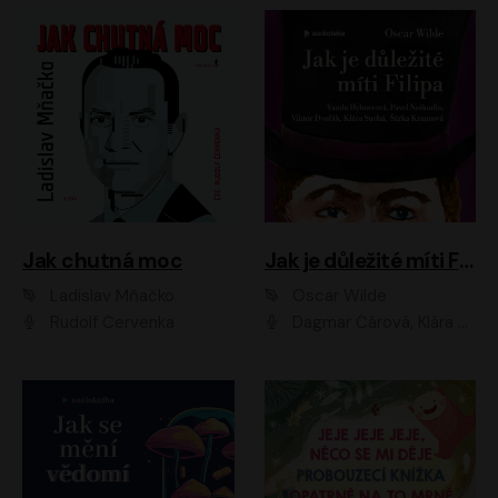
Jak chutná moc
Jak je důležité míti Filipa
Ladislav Mňačko
Oscar Wilde
Rudolf Červenka
Dagmar Čárová, Klára Suchá, Martin Hruška, Otakar Brousek ml., Pavel Neškudla, Radek Hoppe, Šárka Krausová, Vanda Hybnerová, Viktor Dvořák