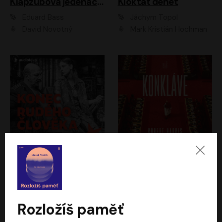
Klapzubova jedenáctka
Kloktat dehet
Eduard Bass
Jáchym Topol
David Novotný
Mark Kristián Hochman
Konec rudého člověka
Konkláve
Světlana Alexijevičová, Daniel Majling
Robert Harris
Jan Sklenář, Jan Staněk, Jan Vondráček, Johanna Tesařová, Klára Sedláčková Ottová, Magdalena Zimová, Marie Poulová, Martin Matejka, Miroslav Zavičár, Pavel Neškudla, Samuel Toman, Šimon Kučera, Štěpánka Fingerhutová, Tomáš Turek
Jan Kolařík
Rozložíš paměť