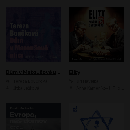
Dům v Matoušově ulici
Elity
Tereza Boučková
Jiří Havelka
Jitka Ježková
Anna Kameníková, Filip Březina, Jiří Lábus, Jiří Vyorálek, Klára Melíšková, Miloslav König, Miroslav Hanuš, Pavla Tomicová, Petr Lněnička, Richard Stanke, Taťjana Medveská, Václav Neužil, Vojtech Vondráček, Zdeněk Piškula