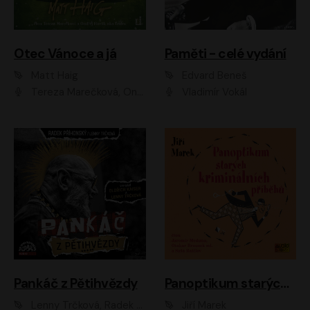
Otec Vánoce a já
Paměti - celé vydání
Matt Haig
Edvard Beneš
Tereza Marečková, Ondřej Endru Havlík
Vladimír Vokál
Pankáč z Pětihvězdy
Panoptikum starých kriminálních příběhů
Lenny Trčková, Radek Příhonský
Jiří Marek