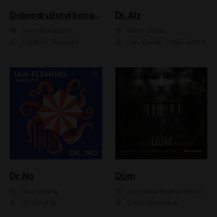
Dobrodružství kocoura Fiškuse a dědy Pettsona 1
Dr. Alz
Sven Nordqvist
Miloš Urban
Vladimír Javorský
Jan Vlasák, Vasil Fridrich
Dr. No
Dům
Ian Fleming
Jaroslava Hrdina Mištová
Jiří Dvořák
Eliška Křenková