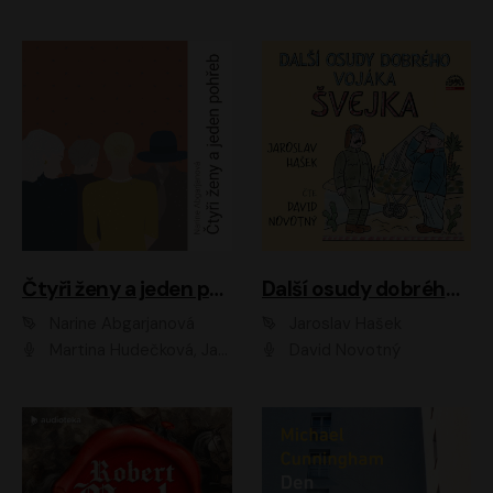
Čtyři ženy a jeden pohřeb
Další osudy dobrého vojáka Švejka
Narine Abgarjanová
Jaroslav Hašek
Martina Hudečková, Jaromír Meduna
David Novotný