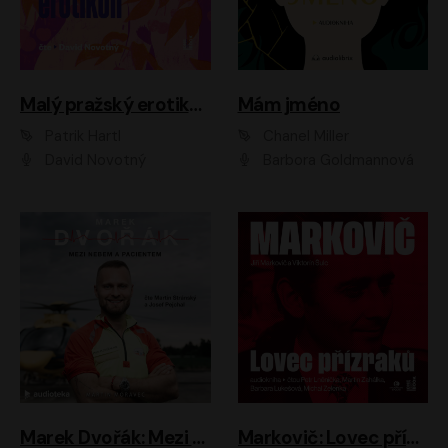
Malý pražský erotikon
Mám jméno
Patrik Hartl
Chanel Miller
David Novotný
Barbora Goldmannová
Marek Dvořák: Mezi nebem a pacientem
Markovič: Lovec přízraků