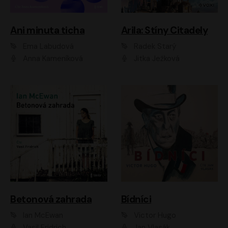
Ani minuta ticha
Arila: Stíny Citadely
Ema Labudová
Radek Starý
Anna Kameníková
Jitka Ježková
Betonová zahrada
Bídníci
Ian McEwan
Victor Hugo
Vasil Fridrich
Jan Vlasák