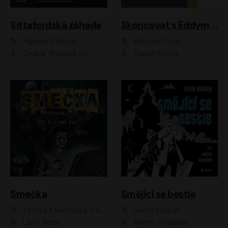
Sittafordská záhada
Skoncovat s Eddym B.
Agatha Christie
Édouard Louis
Otakar Brousek ml.
Daniel Krejčík
Smečka
Smějící se bestie
Tereza Kadečková, Petr Boček, Nelly Černohorská, Ondřej Kocáb, Ludmila Svozilová, Miroslav Pech, Karin Novotná, Jiří Sivok, Martin Štefko, Kateřina Malec Houfková, Tomáš Marton, Madla Pospíšilová Karasová, Michal Březina, Veronika Fiedlerová, Lukáš Vavrečka, Přemysl Krejčík, Mort Castle
Vilém Koubek
Libor Böhm
Martin Stránský