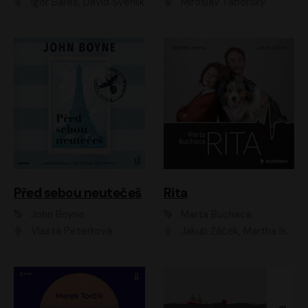
Igor Bareš, David Švehlík
Miroslav Táborský
Před sebou neutečeš
Rita
John Boyne
Marta Buchaca
Vlasta Peterková
Jakub Žáček, Martha Issová