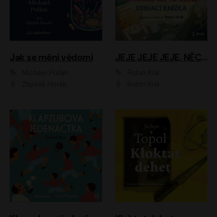
Jak se mění vědomí
JEJE JEJE JEJE, NĚCO SE MI DĚJE + PROBOUZECÍ KNÍŽKA + OPATRNĚ NA TO MRNĚ + USÍNACÍ KNÍŽKA
Michael Pollan
Robin Král
Zbyšek Horák
Robin Král