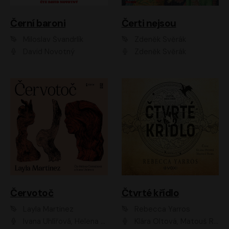
Černí baroni
Čerti nejsou
Miloslav Švandrlík
Zdeněk Svěrák
David Novotný
Zdeněk Svěrák
Červotoč
Čtvrté křídlo
Layla Martinez
Rebecca Yarros
Ivana Uhlířová, Helena Čermáková
Klára Oltová, Matouš Ruml