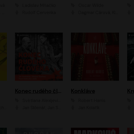
ová
Ladislav Mňačko
Oscar Wilde
ka
Rudolf Červenka
Dagmar Čárová, Klára Suchá, Martin Hruška, Otakar Brousek ml., Pavel Neškudla, Radek Hoppe, Šárka Krausová, Vanda Hybnerová, Viktor Dvořák
Konec rudého člověka
Konkláve
Kr
Světlana Alexijevičová, Daniel Majling
Robert Harris
man
Jan Sklenář, Jan Staněk, Jan Vondráček, Johanna Tesařová, Klára Sedláčková Ottová, Magdalena Zimová, Marie Poulová, Martin Matejka, Miroslav Zavičár, Pavel Neškudla, Samuel Toman, Šimon Kučera, Štěpánka Fingerhutová, Tomáš Turek
Jan Kolařík
Pavel Souk