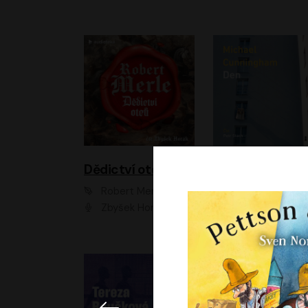
Dědictví otců
Den
Robert Merle
Michael Cunningha
Zbyšek Horák
Petr Stach