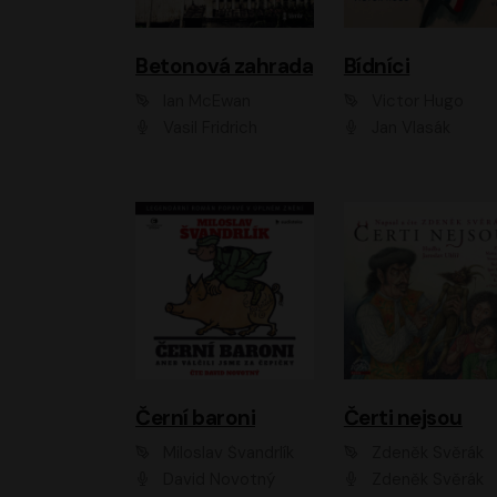
Betonová zahrada
Bídníci
Ian McEwan
Victor Hugo
Vasil Fridrich
Jan Vlasák
Černí baroni
Čerti nejsou
Miloslav Švandrlík
Zdeněk Svěrák
David Novotný
Zdeněk Svěrák