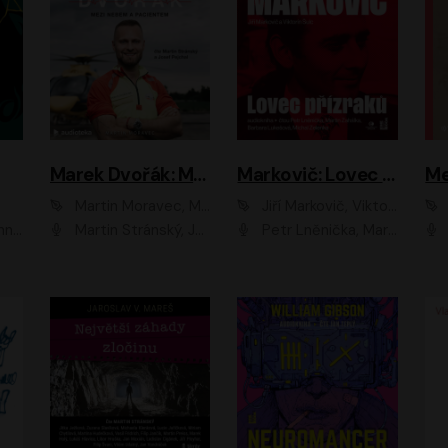
Marek Dvořák: Mezi nebem a pacientem
Markovič: Lovec přízraků
Martin Moravec, Marek Dvořák
Jiří Markovič, Viktorín Šulc
vá
Martin Stránský, Josef Pejchal, Petra Bučková
Petr Lněnička, Martin Zahálka, Barbara Lukešová, Michal Zelenka