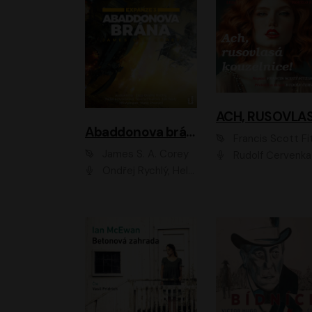
Abaddonova brána
Francis Scott Fitzger
James S. A. Corey
Rudolf Červenka
Ondřej Rychlý, Helena Dvořáková, Tereza Císařová, Jan Teplý, Jiří Vyorálek, Matěj Převrátil