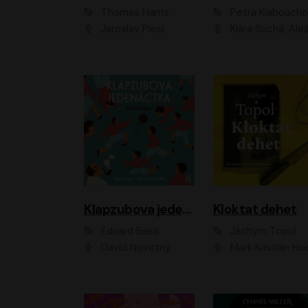
Thomas Harris
Petra Klabouch
Jaroslav Plesl
Klára Suchá, Aleš Procház
Klapzubova jedenáctka
Kloktat dehet
Eduard Bass
Jáchym Topol
David Novotný
Mark Kristián Hoch