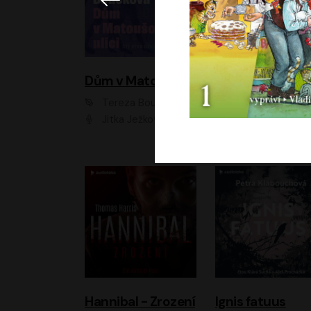
Dům v Matoušově ulici
Elity
Tereza Boučková
Jiří Havelka
Jitka Ježková
Anna Kameníková, Filip Březina, Jiří Lábus, Jiří Vyorálek, Klára Melíšková, Miloslav König, Miroslav Hanuš, Pavla Tomicová, Petr Lněnička, Richard Stanke, Taťjana Medveská, Václav Neužil, Vojtech Vond
Hannibal - Zrození
Ignis fatuus