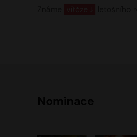
Známe
vítěze
letošního r
Nominace