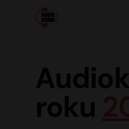
Audiokniha roku
Audiok
roku
2