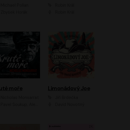
Michael Pollan
Robin Král
Zbyšek Horák
Robin Král
uté moře
Limonádový Joe
Nicholas Monsarrat
Jiří Brdečka
up, Aleš Procházka, David Novotný, Marek Holý, Martin Preiss, Jakub Saic, Petr Neskusil, David Matásek, Vasil Fridrich, Pavel Rímský, Zuzana Slavíková, Zbyšek Horák, Martin Zahálka, Luboš Ondráček, Amélie Vránová, Andrea Elsnerová, Anna Theimerová, Antonín Navrátil, Apolena Velsová, Bohdan Tůma, Filip Jančík, Filip Švarc, Jan Škvor, Jiří Köhler, Kateřina Peřinová, Kristýna Nebeská, Kristýna Skružná, Ladislav Cigánek, Libor Terš, Lucie Timíková, Martin Hruška, Martin Stránský, Michal Holán, Michal Jagelka, Milada Vaňkátová, Oldřich Hajlich, Pavel Dytrt, Petr Burian, Petr Gelnar, Radek Hoppe, Radek Škvor, Radovan Vaculík, Richard Fiala, Robert Hájek, Robin Pařík, Roman Hajlich, Roman Říčař, Svatopluk Schuller, Terezie Taberyová, Valentina Vránová, Vojtěch hájek, Zuzana Kajnarová Říčařová
David Novotný