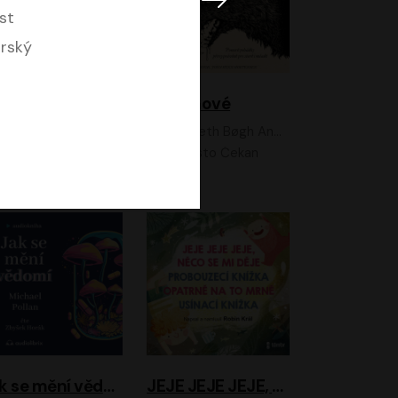
st
orský
Feministkou snadno a rychle
Grimmové
Kateřina Lišková, Lucie Jarkovská
Kenneth Bøgh Andersen, Benni Bødker
Anita Krausová, Tereza Dočkalová
Ernesto Čekan
Jak se mění vědomí
JEJE JEJE JEJE, NĚCO SE MI DĚJE + PROBOUZECÍ KNÍŽKA + OPATRNĚ NA TO MRNĚ + USÍNACÍ KNÍŽKA