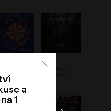
. No
Dům
Ian Fleming
Jaroslava Hrdina Mištová
Jiří Dvořák
Eliška Křenková
tví
kuse a
na 1