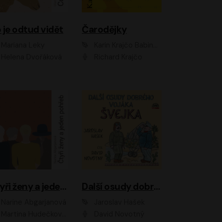
 je odtud vidět
Čarodějky
Mariana Leky
Karin Krajčo Babinská
Helena Dvořáková
Richard Krajčo
Čtyři ženy a jeden pohřeb
Další osudy dobrého vojáka Švejka
Narine Abgarjanová
Jaroslav Hašek
Martina Hudečková, Jaromír Meduna
David Novotný