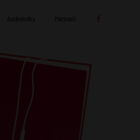
ní navigace
Audioknihy
Partneři