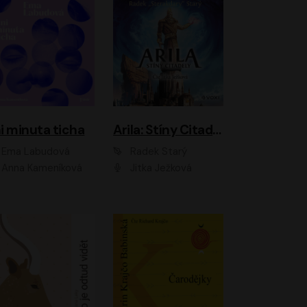
i minuta ticha
Arila: Stíny Citadely
Ema Labudová
Radek Starý
Anna Kameníková
Jitka Ježková