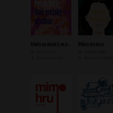
Malý pražský erotikon
Mám jméno
Patrik Hartl
Chanel Miller
David Novotný
Barbora Goldmanno