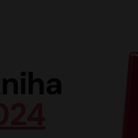
Hlav
niha
024