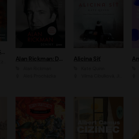
ACH, RUSOVLASÁ KOUZELNICE!
Alan Rickman: Deníky
Alicina Síť
An
ald
Alan Rickman
Kate Quinn
Aleš Procházka
Vilma Cibulková, Jitka Ježková