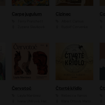
Carpe jugulum
Cizinec
Co
Terry Pratchett
Albert Camus
Zuzana Slavíková
Rudolf Červenka
Červotoč
Čtvrté křídlo
Layla Martinez
Rebecca Yarros
Ivana Uhlířová, Helena Čermáková
Klára Oltová, Matouš Ruml