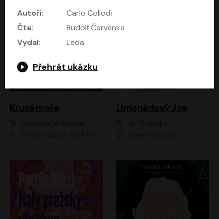
Autoři:
Carlo Collodi
Čte:
Rudolf Červenka
Vydal:
Leda
Přehrát ukázku
Kruté moře
Limonádový Joe
Nicholas Monsarrat
Jiří Brdečka
Pavel Soukup, Aleš Procházka, David Novotný, Marek Holý, Martin Preiss, Jakub Saic, Petr Neskusil, David Matásek, Vasil Fridrich, Pavel Rímský, Zuzana Slavíková, Zbyšek Horák, Martin Zahálka, Luboš Ondráček, Amélie Vránová, Andrea Elsnerová, Anna Theimerová, Antonín Navrátil, Apolena Velsová, Bohdan Tůma, Filip Jančík, Filip Švarc, Jan Škvor, Jiří Köhler, Kateřina Peřinová, Kristýna Nebeská, Kristýna Skružná, Ladislav Cigánek, Libor Terš, Lucie Timíková, Martin Hruška, Martin Stránský, Michal Holán, Michal Jagelka, Milada Vaňkátová, Oldřich Hajlich, Pavel Dytrt, Petr Burian, Petr Gelnar, Radek Hoppe, Radek Škvor, Radovan Vaculík, Richard Fiala, Robert Hájek, Robin Pařík, Roman Hajlich, Roman Říčař, Svatopluk Schuller, Terezie Taberyová, Valentina Vránová, Vojtěch hájek, Zuzana Kajnarová Říčařová
David Novotný