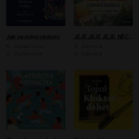
Jak se mění vědomí
JEJE JEJE JEJE, NĚCO SE MI DĚJE + PROBOUZECÍ KNÍŽKA + OPATRNĚ NA TO MRNĚ + USÍNACÍ KNÍŽKA
Michael Pollan
Robin Král
Zbyšek Horák
Robin Král