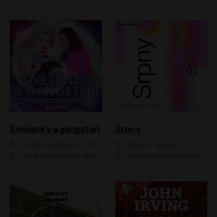
Sněženky a gangsteři
Srpny
Lenka Veverková, Tomáš Dianiška
Jakub Stanjura
Anna Kameníková, Nataša Bednářová, Tereza Hof, Taťjana Medvecká, Zuzana Slavíková, Šimon Krupa, Robert Mikluš, Jiří Vyorálek, Kryštof Hádek, Martin Hofmann, Martin Hruška
Veronika Lazorčáková