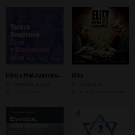
Dům v Matoušově ulici
Elity
Tereza Boučková
Jiří Havelka
Jitka Ježková
Anna Kameníková, Filip Březina, Jiří Lábus, Jiří Vyorálek, Klára Melíšková, Miloslav König, Miroslav Hanuš, Pavla Tomicová, Petr Lněnička, Richard Stanke, Taťjana Medveská, Václav Neužil, Vojtech Vondráček, Zdeněk Piškula