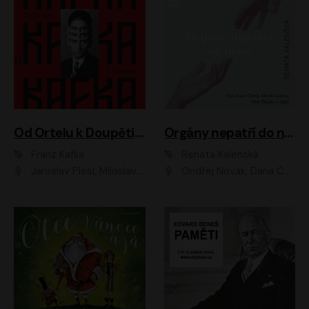
Od Ortelu k Doupěti – tucet Kafkových povídek
Orgány nepatří do nebe
Franz Kafka
Renata Kalenská
Jaroslav Plesl, Miloslav Mejzlík, David Novotný, Lukáš Hlavica, Jaromír Meduna, Václav Neužil, Otakar Brousek ml., Jan Holík, Václav Marhold
Ondřej Novák, Dana Černá, Martin Sláma, Petr Štěpán, Libor Hruška, Filip Jančík, Jakub Urbánek, Barbora Goldmannová, Karolína Zbořilová, Petra Šimberová, Richard Wágner, Klára Sochorová, Šárka Šildová, Zbyšek Horák, Anita Krausová