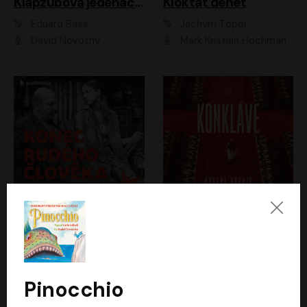
Klapzubova jedenáctka
Kloktat dehet
Eduard Bass
Jáchym Topol
David Novotný
Mark Kristián Hochman
Konec rudého člověka
Konkláve
Světlana Alexijevičová, Daniel Majling
Robert Harris
Jan Sklenář, Jan Staněk, Jan Vondráček, Johanna Tesařová, Klára Sedláčková Ottová, Magdalena Zimová, Marie Poulová, Martin Matejka, Miroslav Zavičár, Pavel Neškudla, Samuel Toman, Šimon Kučera, Štěpánka Fingerhutová, Tomáš Turek
Jan Kolařík
Pinocchio