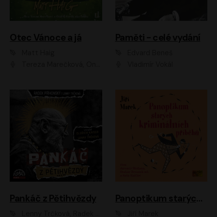
Otec Vánoce a já
Paměti - celé vydání
Matt Haig
Edvard Beneš
Tereza Marečková, Ondřej Endru Havlík
Vladimír Vokál
Pankáč z Pětihvězdy
Panoptikum starých kriminálních příběhů
Lenny Trčková, Radek Příhonský
Jiří Marek