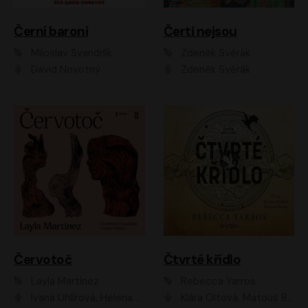
Černí baroni
Čerti nejsou
Miloslav Švandrlík
Zdeněk Svěrák
David Novotný
Zdeněk Svěrák
Červotoč
Čtvrté křídlo
Layla Martinez
Rebecca Yarros
Ivana Uhlířová, Helena Čermáková
Klára Oltová, Matouš Ruml