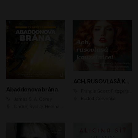
ACH, RUSOVLASÁ KOUZELNICE!
Abaddonova brána
Francis Scott Fitzgerald
Rudolf Červenka
James S. A. Corey
Ondřej Rychlý, Helena Dvořáková, Tereza Císařová, Jan Teplý, Jiří Vyorálek, Matěj Převrátil