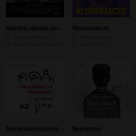
Největší záhady zločinu
Neuromancer
Jaroslav V. Mareš
William Gibson
Martin Stránský, Vasil Fridrich, Filip Jančík, Martin Preiss, Marek Holý, Lukáš Hlavica, Libor Hruška, Jan Maxián, Ladislav Cigánek, Jiří Ployhar, Filip Švarc, Vilém Udatný, Jan Vondráček, Jitka Ježková, Zuzana Slavíková, Michaela Klenková, Lucie Juřičková, Miriam Chytilová, Martina Hudečková
Jan Teplý ml.
Nevykládej mi pohádky
Nezvěstný