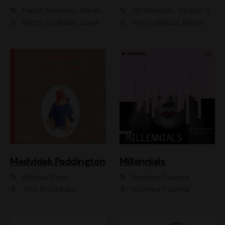
Martin Moravec, Marek Dvořák
Jiří Markovič, Viktorín Šulc
Martin Stránský, Josef Pejchal, Petra Bučková
Petr Lněnička, Martin Zahálka, Barbara Lukešová, Michal Zelenka
Medvídek Paddington
Millennials
Michael Bond
Kateřina Pokorná
Aleš Procházka
Kateřina Pokorná