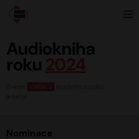
Hlavn
Men
Audiokniha roku
Audiokniha
roku
2024
Známe
vítěze
letošního ročníku
ankety!
Nominace