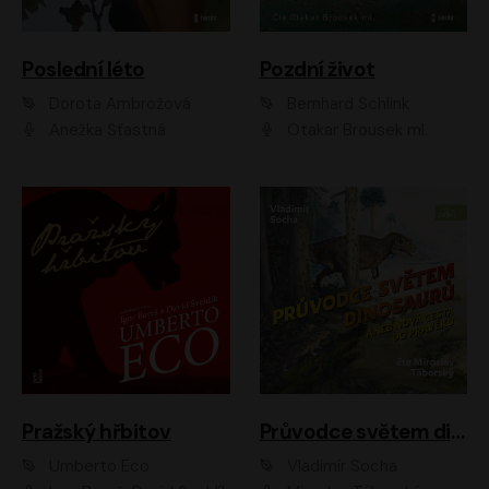
Poslední léto
Pozdní život
Dorota Ambrožová
Bernhard Schlink
Anežka Šťastná
Otakar Brousek ml.
Pražský hřbitov
Průvodce světem dinosaurů aneb Nová cesta do pravěku
Umberto Eco
Vladimír Socha