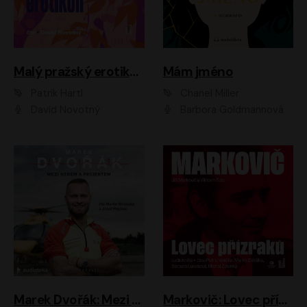
Malý pražský erotikon
Mám jméno
Patrik Hartl
Chanel Miller
David Novotný
Barbora Goldmannová
Marek Dvořák: Mezi nebem a pacientem
Markovič: Lovec přízraků