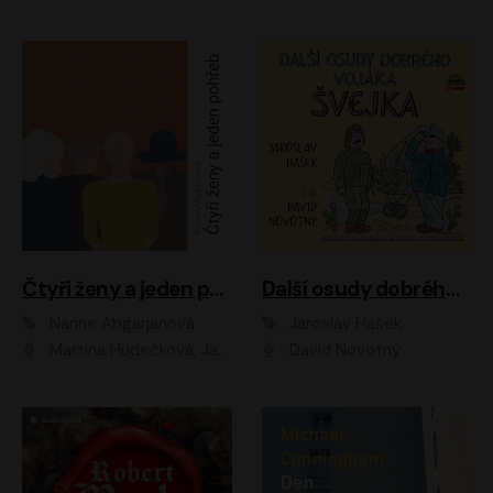
Čtyři ženy a jeden pohřeb
Další osudy dobrého vojáka Švejka
Narine Abgarjanová
Jaroslav Hašek
Martina Hudečková, Jaromír Meduna
David Novotný