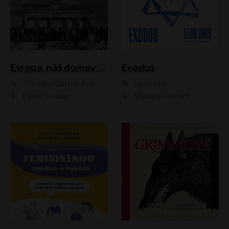
Evropa, náš domov: Od vylodění v Normandii po válku na Ukrajině
Exodus
Timothy Garton Ash
Leon Uris
Pavel Soukup
Vladislav Beneš