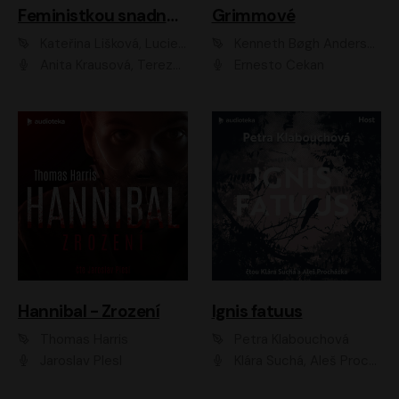
Feministkou snadno a rychle
Grimmové
Kateřina Lišková, Lucie Jarkovská
Kenneth Bøgh Andersen, Benni Bødker
Anita Krausová, Tereza Dočkalová
Ernesto Čekan
Hannibal - Zrození
Ignis fatuus
Thomas Harris
Petra Klabouchová
Jaroslav Plesl
Klára Suchá, Aleš Procházka