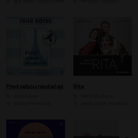
Igor Bareš, David Švehlík
Miroslav Táborský
Před sebou neutečeš
Rita
John Boyne
Marta Buchaca
Vlasta Peterková
Jakub Žáček, Martha Issová