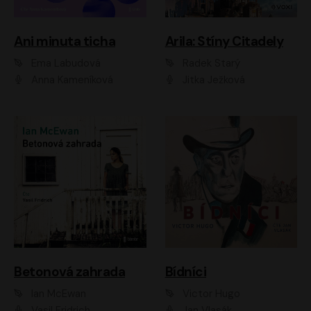
Ani minuta ticha
Arila: Stíny Citadely
Ema Labudová
Radek Starý
Anna Kameníková
Jitka Ježková
Betonová zahrada
Bídníci
Ian McEwan
Victor Hugo
Vasil Fridrich
Jan Vlasák