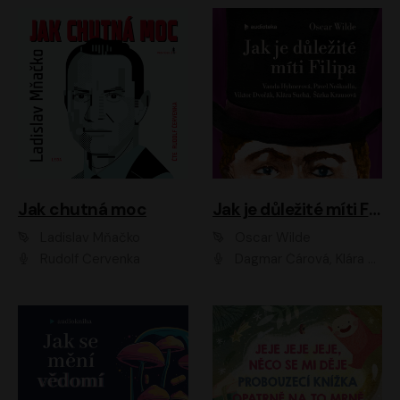
Jak chutná moc
Jak je důležité míti Filipa
Ladislav Mňačko
Oscar Wilde
Rudolf Červenka
Dagmar Čárová, Klára Suchá, Martin Hruška, Otakar Brousek ml., Pavel Neškudla, Radek Hoppe, Šárka Krausová, Vanda Hybnerová, Viktor Dvořák