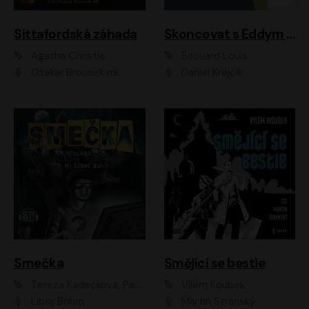
Sittafordská záhada
Skoncovat s Eddym B.
Agatha Christie
Édouard Louis
Otakar Brousek ml.
Daniel Krejčík
Smečka
Smějící se bestie
Tereza Kadečková, Petr Boček, Nelly Černohorská, Ondřej Kocáb, Ludmila Svozilová, Miroslav Pech, Karin Novotná, Jiří Sivok, Martin Štefko, Kateřina Malec Houfková, Tomáš Marton, Madla Pospíšilová Karasová, Michal Březina, Veronika Fiedlerová, Lukáš Vavrečka, Přemysl Krejčík, Mort Castle
Vilém Koubek
Libor Böhm
Martin Stránský