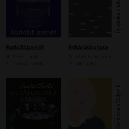
Rozložíš paměť
Rybářská chata
Marek Torčík
Stein Torleif Bjella
Vojtěch Hrabák
Jan Hájek