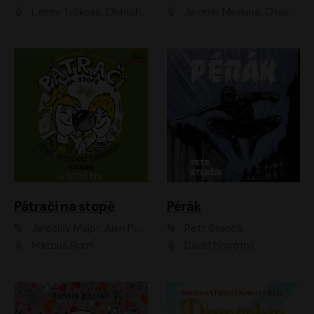
Lenny Trčková, Oldřich Kaiser
Jaromír Meduna, Otakar Brousek ml., Saša Rašilov
Pátrači na stopě
Pérák
Jaroslav Major, Alan Piskač
Petr Stančík
Matouš Ruml
David Novotný