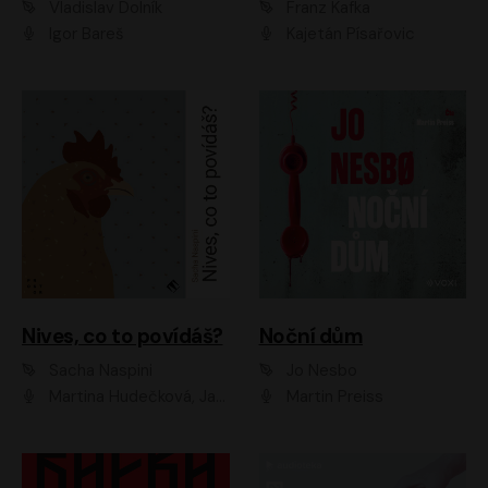
Vladislav Dolník
Franz Kafka
Igor Bareš
Kajetán Písařovic
Nives, co to povídáš?
Noční dům
Sacha Naspini
Jo Nesbo
Martina Hudečková, Jaromír Meduna, Zuzana Slavíková
Martin Preiss