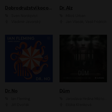
Dobrodružství kocoura Fiškuse a dědy Pettsona 1
Dr. Alz
Sven Nordqvist
Miloš Urban
Vladimír Javorský
Jan Vlasák, Vasil Fridrich
Dr. No
Dům
Ian Fleming
Jaroslava Hrdina Mištová
Jiří Dvořák
Eliška Křenková