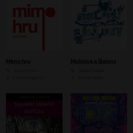
Muklové a Šlajsny
Mimo hru
Daniel Flasza
Jirka Hofreitr
Michal Holán
Leon Ibragimov