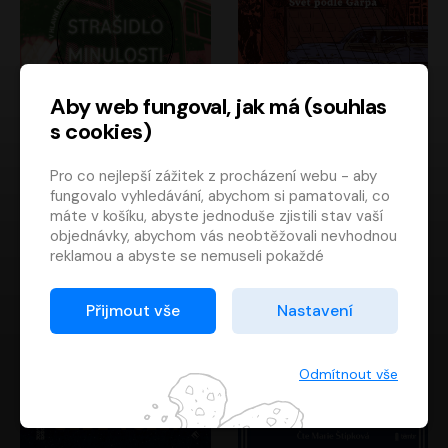
Aby web fungoval, jak má (souhlas
s cookies)
Strašidlo minulosti
Svět podle Garpa
Pro co nejlepší zážitek z procházení webu - aby
Jaroslav Velinský
John Irving
fungovalo vyhledávání, abychom si pamatovali, co
Libor Hruška
David Novotný
máte v košíku, abyste jednoduše zjistili stav vaší
objednávky, abychom vás neobtěžovali nevhodnou
reklamou a abyste se nemuseli pokaždé
přihlašovat.
Proto od vás potřebujeme souhlas se
Přijmout vše
Nastavení
zpracováním souborů cookies
, tj. malých souborů,
které se dočasně ukládají ve vašem prohlížeči.
Děkujeme, že nám ho dáte a pomůžete nám tak
Odmítnout vše
web zlepšovat.