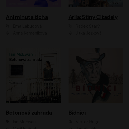
Ani minuta ticha
Arila: Stíny Citadely
Ema Labudová
Radek Starý
Anna Kameníková
Jitka Ježková
Betonová zahrada
Bídníci
Ian McEwan
Victor Hugo
Vasil Fridrich
Jan Vlasák