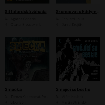
Sittafordská záhada
Skoncovat s Eddym B.
Agatha Christie
Édouard Louis
Otakar Brousek ml.
Daniel Krejčík
Smečka
Smějící se bestie
Tereza Kadečková, Petr Boček, Nelly Černohorská, Ondřej Kocáb, Ludmila Svozilová, Miroslav Pech, Karin Novotná, Jiří Sivok, Martin Štefko, Kateřina Malec Houfková, Tomáš Marton, Madla Pospíšilová Karasová, Michal Březina, Veronika Fiedlerová, Lukáš Vavrečka, Přemysl Krejčík, Mort Castle
Vilém Koubek
Libor Böhm
Martin Stránský