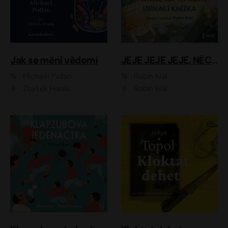
Jak se mění vědomí
JEJE JEJE JEJE, NĚCO SE MI DĚJE + PROBOUZECÍ KNÍŽKA + OPATRNĚ NA TO MRNĚ + USÍNACÍ KNÍŽKA
Michael Pollan
Robin Král
Zbyšek Horák
Robin Král