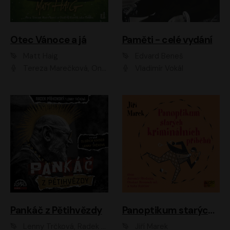
Otec Vánoce a já
Paměti - celé vydání
Matt Haig
Edvard Beneš
Tereza Marečková, Ondřej Endru Havlík
Vladimír Vokál
Pankáč z Pětihvězdy
Panoptikum starých kriminálních příběhů
Lenny Trčková, Radek Příhonský
Jiří Marek