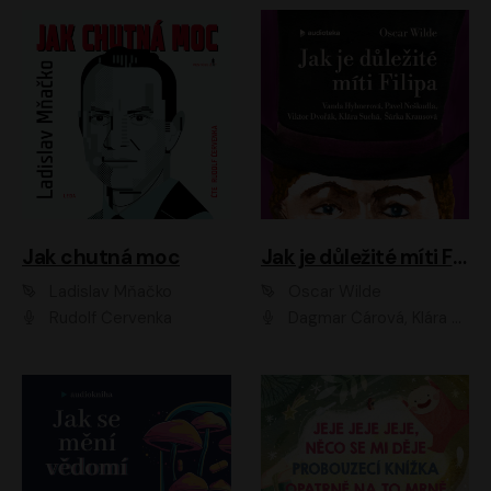
Jak chutná moc
Jak je důležité míti Filipa
Ladislav Mňačko
Oscar Wilde
Rudolf Červenka
Dagmar Čárová, Klára Suchá, Martin Hruška, Otakar Brousek ml., Pavel Neškudla, Radek Hoppe, Šárka Krausová, Vanda Hybnerová, Viktor Dvořák