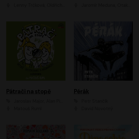
Lenny Trčková, Oldřich Kaiser
Jaromír Meduna, Otakar Brousek ml., Saša Rašilov
Pátrači na stopě
Pérák
Jaroslav Major, Alan Piskač
Petr Stančík
Matouš Ruml
David Novotný