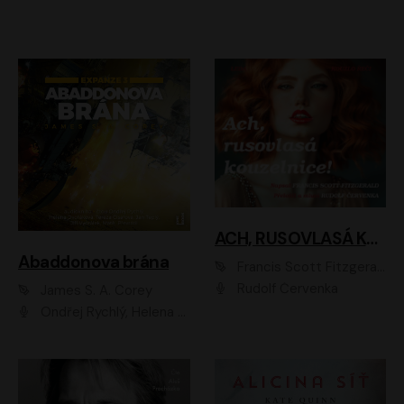
ACH, RUSOVLASÁ KOUZELNICE!
Abaddonova brána
Francis Scott Fitzgerald
Rudolf Červenka
James S. A. Corey
Ondřej Rychlý, Helena Dvořáková, Tereza Císařová, Jan Teplý, Jiří Vyorálek, Matěj Převrátil