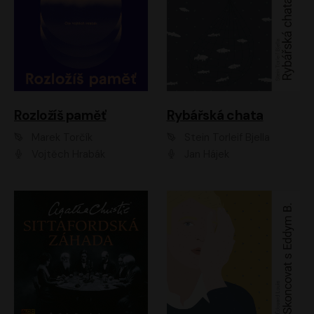
Rozložíš paměť
Rybářská chata
Marek Torčík
Stein Torleif Bjella
Vojtěch Hrabák
Jan Hájek