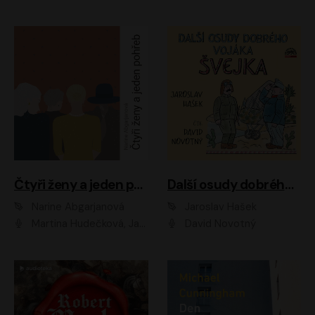
Čtyři ženy a jeden pohřeb
Další osudy dobrého vojáka Švejka
Narine Abgarjanová
Jaroslav Hašek
Martina Hudečková, Jaromír Meduna
David Novotný