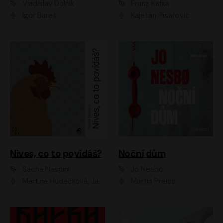
Vladislav Dolník
Franz Kafka
Igor Bareš
Kajetán Písařovic
Nives, co to povídáš?
Noční dům
Sacha Naspini
Jo Nesbo
Martina Hudečková, Jaromír Meduna, Zuzana Slavíková
Martin Preiss