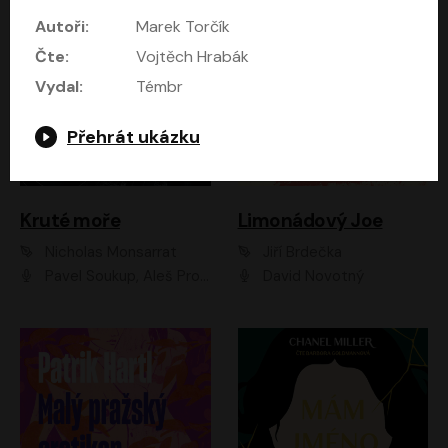
Autoři:
Marek Torčík
Čte:
Vojtěch Hrabák
Vydal:
Témbr
Přehrát ukázku
Kruté moře
Limonádový Joe
Nicholas Monsarrat
Jiří Brdečka
Pavel Soukup, Aleš Procházka, David Novotný, Marek Holý, Martin Preiss, Jakub Saic, Petr Neskusil, David Matásek, Vasil Fridrich, Pavel Rímský, Zuzana Slavíková, Zbyšek Horák, Martin Zahálka, Luboš Ondráček, Amélie Vránová, Andrea Elsnerová, Anna Theimerová, Antonín Navrátil, Apolena Velsová, Bohdan Tůma, Filip Jančík, Filip Švarc, Jan Škvor, Jiří Köhler, Kateřina Peřinová, Kristýna Nebeská, Kristýna Skružná, Ladislav Cigánek, Libor Terš, Lucie Timíková, Martin Hruška, Martin Stránský, Michal Holán, Michal Jagelka, Milada Vaňkátová, Oldřich Hajlich, Pavel Dytrt, Petr Burian, Petr Gelnar, Radek Hoppe, Radek Škvor, Radovan Vaculík, Richard Fiala, Robert Hájek, Robin Pařík, Roman Hajlich, Roman Říčař, Svatopluk Schuller, Terezie Taberyová, Valentina Vránová, Vojtěch hájek, Zuzana Kajnarová Říčařová
David Novotný