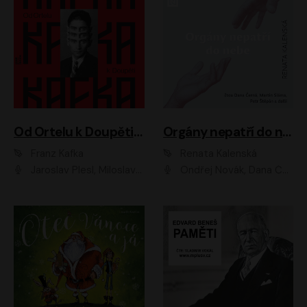
Od Ortelu k Doupěti – tucet Kafkových povídek
Orgány nepatří do nebe
Franz Kafka
Renata Kalenská
Jaroslav Plesl, Miloslav Mejzlík, David Novotný, Lukáš Hlavica, Jaromír Meduna, Václav Neužil, Otakar Brousek ml., Jan Holík, Václav Marhold
Ondřej Novák, Dana Černá, Martin Sláma, Petr Štěpán, Libor Hruška, Filip Jančík, Jakub Urbánek, Barbora Goldmannová, Karolína Zbořilová, Petra Šimberová, Richard Wágner, Klára Sochorová, Šárka Šildová, Zbyšek Horák, Anita Krausová