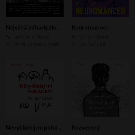
Největší záhady zločinu
Neuromancer
Jaroslav V. Mareš
William Gibson
Martin Stránský, Vasil Fridrich, Filip Jančík, Martin Preiss, Marek Holý, Lukáš Hlavica, Libor Hruška, Jan Maxián, Ladislav Cigánek, Jiří Ployhar, Filip Švarc, Vilém Udatný, Jan Vondráček, Jitka Ježková, Zuzana Slavíková, Michaela Klenková, Lucie Juřičková, Miriam Chytilová, Martina Hudečková
Jan Teplý ml.
Nevykládej mi pohádky
Nezvěstný