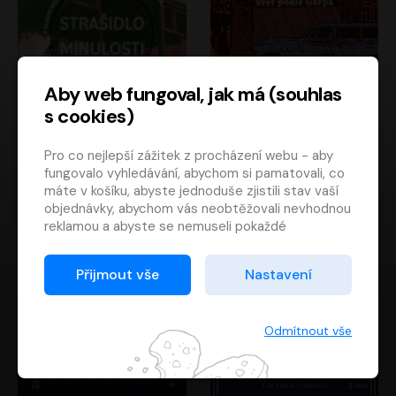
Aby web fungoval, jak má (souhlas
s cookies)
Strašidlo minulosti
Svět podle Garpa
Pro co nejlepší zážitek z procházení webu - aby
Jaroslav Velinský
John Irving
fungovalo vyhledávání, abychom si pamatovali, co
Libor Hruška
David Novotný
máte v košíku, abyste jednoduše zjistili stav vaší
objednávky, abychom vás neobtěžovali nevhodnou
reklamou a abyste se nemuseli pokaždé
přihlašovat.
Proto od vás potřebujeme souhlas se
Přijmout vše
Nastavení
zpracováním souborů cookies
, tj. malých souborů,
které se dočasně ukládají ve vašem prohlížeči.
Děkujeme, že nám ho dáte a pomůžete nám tak
Odmítnout vše
web zlepšovat.