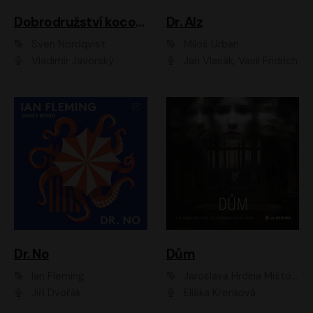
Dobrodružství kocoura Fiškuse a dědy Pettsona 1
Dr. Alz
Sven Nordqvist
Miloš Urban
Vladimír Javorský
Jan Vlasák, Vasil Fridrich
Dr. No
Dům
Ian Fleming
Jaroslava Hrdina Mištová
Jiří Dvořák
Eliška Křenková