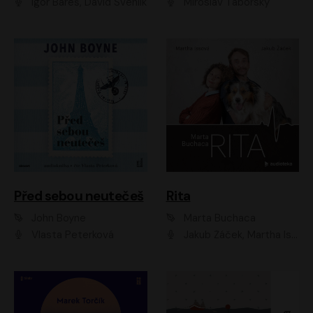
Igor Bareš, David Švehlík
Miroslav Táborský
Před sebou neutečeš
Rita
John Boyne
Marta Buchaca
Vlasta Peterková
Jakub Žáček, Martha Issová