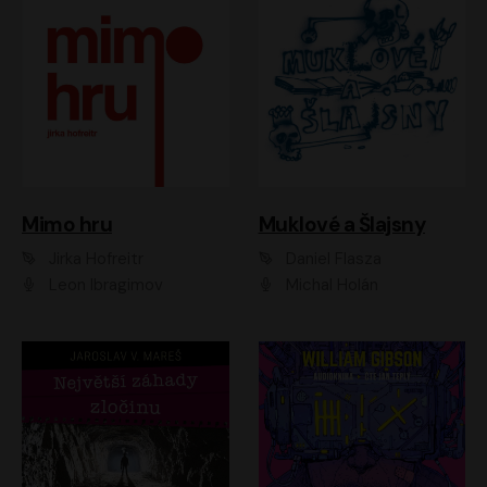
Muklové a Šlajsny
Mimo hru
Daniel Flasza
Jirka Hofreitr
Michal Holán
Leon Ibragimov