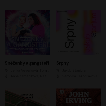
Sněženky a gangsteři
Srpny
Lenka Veverková, Tomáš Dianiška
Jakub Stanjura
Anna Kameníková, Nataša Bednářová, Tereza Hof, Taťjana Medvecká, Zuzana Slavíková, Šimon Krupa, Robert Mikluš, Jiří Vyorálek, Kryštof Hádek, Martin Hofmann, Martin Hruška
Veronika Lazorčáková