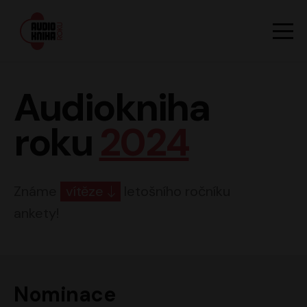
Hlavn
Men
Audiokniha roku
Audiokniha
roku
2024
Známe
vítěze
letošního ročníku
ankety!
Nominace