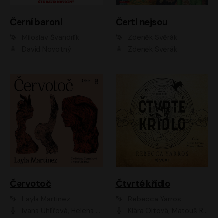
Černí baroni
Čerti nejsou
Miloslav Švandrlík
Zdeněk Svěrák
David Novotný
Zdeněk Svěrák
Červotoč
Čtvrté křídlo
Layla Martinez
Rebecca Yarros
Ivana Uhlířová, Helena Čermáková
Klára Oltová, Matouš Ruml