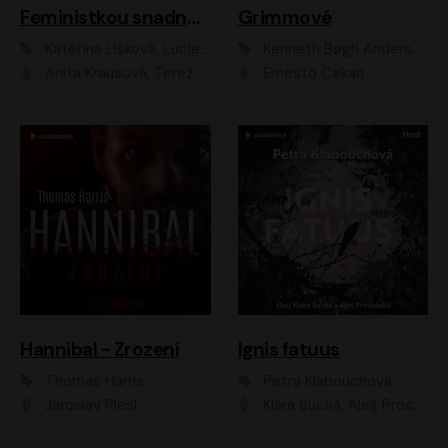
Feministkou snadno a rychle
Grimmové
Kateřina Lišková, Lucie Jarkovská
Kenneth Bøgh Andersen, Benni Bødker
Anita Krausová, Tereza Dočkalová
Ernesto Čekan
Hannibal - Zrození
Ignis fatuus
Thomas Harris
Petra Klabouchová
Jaroslav Plesl
Klára Suchá, Aleš Procházka