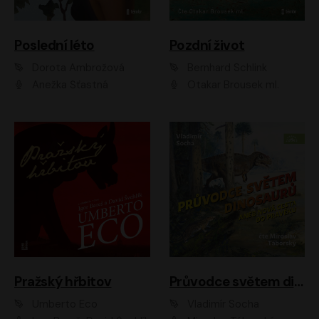
Poslední léto
Pozdní život
Dorota Ambrožová
Bernhard Schlink
Anežka Šťastná
Otakar Brousek ml.
Pražský hřbitov
Průvodce světem dinosaurů aneb Nová cesta do pravěku
Umberto Eco
Vladimír Socha