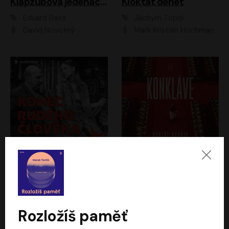
Klapzubova jedenáctka
Kloktat dehet
Eduard Bass
Jáchym Topol
David Novotný
Mark Kristián Hochman
Konec rudého člověka
Konkláve
Světlana Alexijevičová, Daniel Majling
Robert Harris
Jan Sklenář, Jan Staněk, Jan Vondráček, Johanna Tesařová, Klára Sedláčková Ottová, Magdalena Zimová, Marie Poulová, Martin Matejka, Miroslav Zavičár, Pavel Neškudla, Samuel Toman, Šimon Kučera, Štěpánka Fingerhutová, Tomáš Turek
Jan Kolařík
Rozložíš paměť