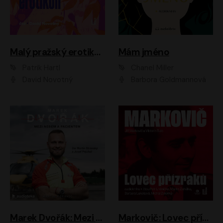
Malý pražský erotikon
Mám jméno
Patrik Hartl
Chanel Miller
David Novotný
Barbora Goldmannová
Marek Dvořák: Mezi nebem a pacientem
Markovič: Lovec přízraků