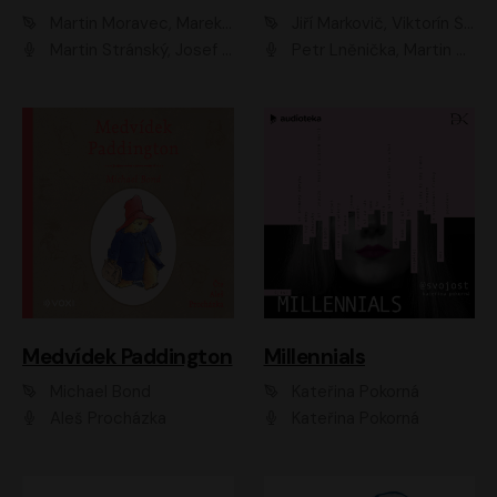
Martin Moravec, Marek Dvořák
Jiří Markovič, Viktorín Šulc
Martin Stránský, Josef Pejchal, Petra Bučková
Petr Lněnička, Martin Zahálka, Barbara Lukešová, Michal Zelenka
Medvídek Paddington
Millennials
Michael Bond
Kateřina Pokorná
Aleš Procházka
Kateřina Pokorná