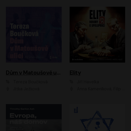
Dům v Matoušově ulici
Elity
Tereza Boučková
Jiří Havelka
Jitka Ježková
Anna Kameníková, Filip Březina, Jiří Lábus, Jiří Vyorálek, Klára Melíšková, Miloslav König, Miroslav Hanuš, Pavla Tomicová, Petr Lněnička, Richard Stanke, Taťjana Medveská, Václav Neužil, Vojtech Vondráček, Zdeněk Piškula