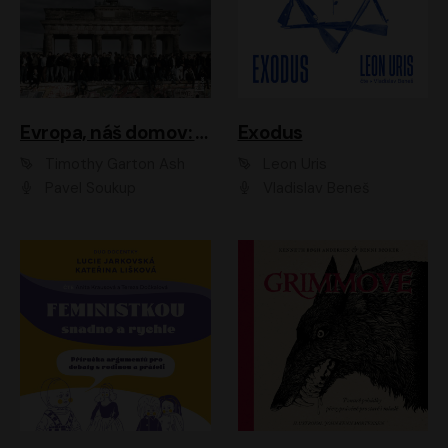
Evropa, náš domov: Od vylodění v Normandii po válku na Ukrajině
Exodus
Timothy Garton Ash
Leon Uris
Pavel Soukup
Vladislav Beneš